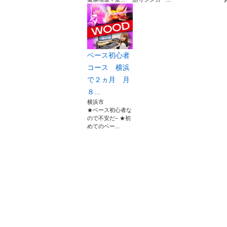
ベース初心者
コース 横浜
で２ヵ月 月
８...
横浜市
★ベース初心者な
ので不安だ− ★初
めてのベー...