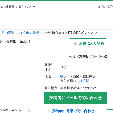
格安 初心者向けDTM/DAWレッスン (水口彰太) 横浜の音楽の生徒募集・教室・スクールの広告掲示板｜ジモティー
教室・スクール
地元の掲示
川県の音楽
横浜市の音楽
格安 初心者向けDTM/DAWレッスン
ン
（投稿ID : 1ndsk4）
お気に入り登録
作成
2026年5月10日 06:58
直接/
直接
仲介
地域
横浜市
 - 西区
 - 北軽井沢
東急東横線 - 
横浜駅
開催場所
神奈川県横浜市北軽井沢
投稿者にメールで問い合わせ
/DAWレッスン。

投稿者に電話で問い合わせ