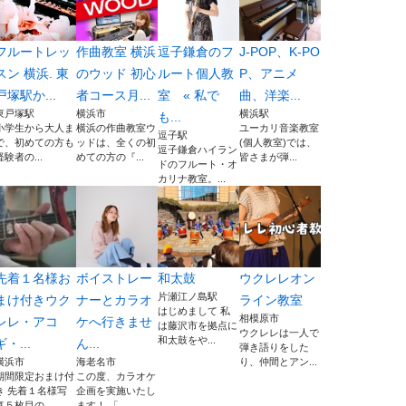
フルートレッ
作曲教室 横浜
逗子鎌倉のフ
J-POP、K-PO
スン 横浜. 東
のウッド 初心
ルート個人教
P、アニメ
戸塚駅か...
者コース月...
室 « 私で
曲、洋楽...
東戸塚駅
横浜市
横浜駅
も...
小学生から大人ま
横浜の作曲教室ウ
ユーカリ音楽教室
逗子駅
で、初めての方も
ッドは、全くの初
(個人教室)では、
逗子鎌倉ハイラン
経験者の...
めての方の『...
皆さまが弾...
ドのフルート・オ
カリナ教室。...
先着１名様お
ボイストレー
和太鼓
ウクレレオン
片瀬江ノ島駅
まけ付きウク
ナーとカラオ
ライン教室
はじめまして 私
相模原市
レレ・アコ
ケへ行きませ
は藤沢市を拠点に
ウクレレは一人で
和太鼓をや...
ギ・...
ん...
弾き語りをした
横浜市
海老名市
り、仲間とアン...
期間限定おまけ付
この度、カラオケ
き 先着１名様写
企画を実施いたし
真５枚目の ...
ます！ 「...