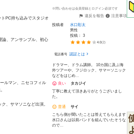
※問い合わせは会員登録とログイン必須です
違反を報告
注意事項
トPC持ち込みでスタジオ
投稿者
水口彰太
男性
投稿： 
3
音楽理論、アンサンブル、初心
4.0
(
2
)
認証とは
電話番号
ドラマー、ドラム講師。 10カ国に及ぶ海
外ツアーや、フジロック、サマーソニック
などをはじめ...
コールマン、ニセコフィル
良い
タカジイ


丁寧に教えて頂きありがとうございまし
た。
、サマソニなど出演。

普通
サイ
こちら側が聞いたことは答えてもらえます
水口さんは以前バンドを組んでいたそうな
ので...