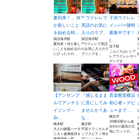
夏到来！ 、何
** ウクレレで
子供ウクレレ
か新しいこと
英語のお気に
メンバー随時
を始める時...
入りのラブ...
募集中です！
鵠沼海岸駅
鵠沼海岸駅
(...
夏到来！何か新し
**ウクレレで英語
逗子駅
いことを始めるの
のお気に入りのラ
こんにちは♪ レア
にぴったりの...
ブソングを...
レアウクレレガー
デンです...
【アンサンブ
『感じるまま
音楽教室横浜
ルでアンチエ
に音にしてみ
初心者～デビ
イジング～
ませんか？あ
ューまで ...
横浜市
👍...
な...
JR横浜駅から徒
橋本駅
藤沢駅
歩6分の最高の立
大人の鍵盤ハーモ
宇宙クラシカルポ
地にウッドの...
ニカ＋健康維持＆
ップスピアノ弾き
健康増進＋変...
語りシンガー...