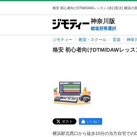
神奈川
版
都道府県選択
ジモティー
教室・スクール
音楽
神奈
格安 初心者向けDTM/DAWレッス
ポスト
いいね！
横浜駅北西口から徒歩10分の当方自宅でのDTM