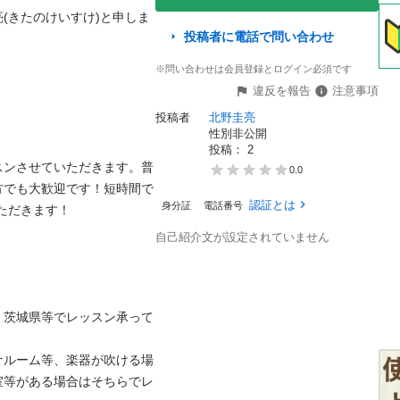
(きたのけいすけ)と申しま
投稿者に電話で問い合わせ


※問い合わせは会員登録とログイン必須です
違反を報告
注意事項
投稿者
北野圭亮
性別非公開
投稿： 
2
スンさせていただきます。普
0.0
方でも大歓迎です！短時間で
認証とは
身分証
電話番号
ただきます！

自己紹介文が設定されていません
、茨城県等でレッスン承って
ケルーム等、楽器が吹ける場
室等がある場合はそちらでレ