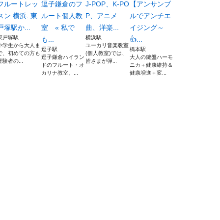
フルートレッ
逗子鎌倉のフ
J-POP、K-PO
【アンサンブ
スン 横浜. 東
ルート個人教
P、アニメ
ルでアンチエ
戸塚駅か...
室 « 私で
曲、洋楽...
イジング～
東戸塚駅
横浜駅
も...
👍...
小学生から大人ま
ユーカリ音楽教室
逗子駅
橋本駅
で、初めての方も
(個人教室)では、
逗子鎌倉ハイラン
大人の鍵盤ハーモ
経験者の...
皆さまが弾...
ドのフルート・オ
ニカ＋健康維持＆
カリナ教室。...
健康増進＋変...