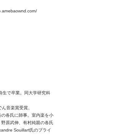
.amebaownd.com/

待生で卒業。同大学研究科
ん音楽賞受賞。

吾の各氏に師事。室内楽を小
、野原武伸、有村純親の各氏
e Souillart氏のプライ