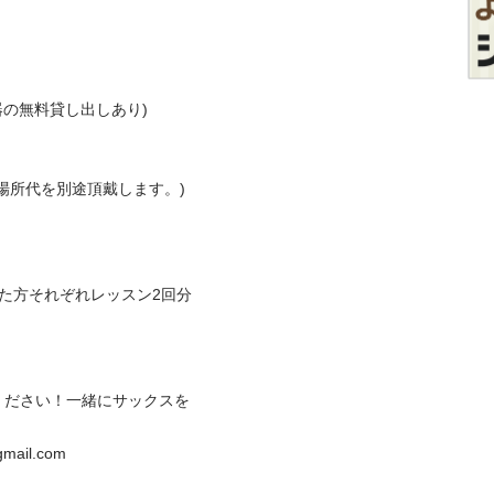
器の無料貸し出しあり)

所代を別途頂戴します。)

れた方それぞれレッスン2回分
ください！一緒にサックスを
il.com
