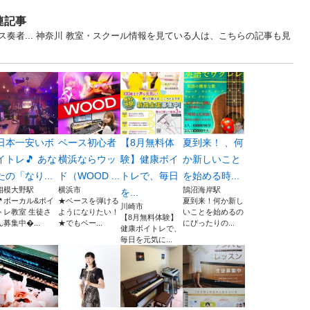
連記事
奏者... 神奈川 教室・スクール情報を見ている人は、こちらの記事も見
日本一安いボ
ベース初心者
【8月無料体
夏到来！ 、何
イトレ🎵 あな
横浜ならウッ
験】健康ボイ
か新しいこと
たの「なり...
ド（WOOD ...
トレで、毎日
を始める時...
相模大野駅
横浜市
鵠沼海岸駅
を...
🎵ボーカル&ボイ
★ベースを弾ける
夏到来！何か新し
川崎市
トレ教室 生徒さ
ようになりたい！
いことを始めるの
【8月無料体験】
ん募集中...
★でもベー...
にぴったりの...
健康ボイトレで、
毎日を元気に...