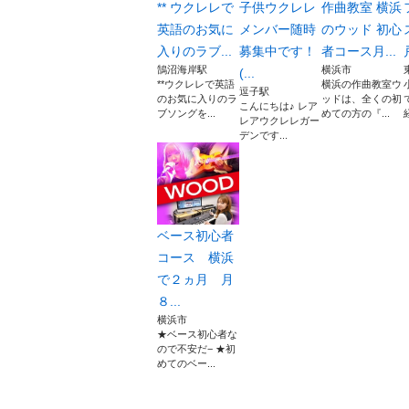
** ウクレレで
子供ウクレレ
作曲教室 横浜
英語のお気に
メンバー随時
のウッド 初心
入りのラブ...
募集中です！
者コース月...
鵠沼海岸駅
横浜市
(...
**ウクレレで英語
横浜の作曲教室ウ
逗子駅
のお気に入りのラ
ッドは、全くの初
こんにちは♪ レア
ブソングを...
めての方の『...
レアウクレレガー
デンです...
ベース初心者
コース 横浜
で２ヵ月 月
８...
横浜市
★ベース初心者な
ので不安だ− ★初
めてのベー...