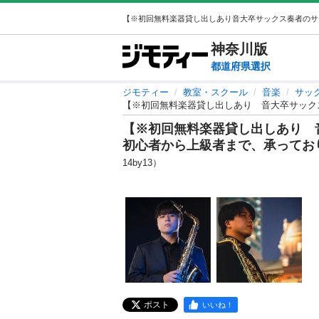
神奈川
版
都道府県選択
ジモティー
教室・スクール
音楽
サッ
【※初回無料楽器貸し出しあり 音大卒サック
【※初回無料楽器貸し出しあり 
初心者から上級者まで、承ってお
14by13）
ポスト
いいね！