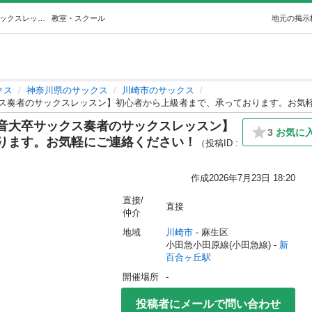
【※初回無料楽器貸し出しあり音大卒サックス奏者のサックスレッスン】初心者から上級者まで、承っております。お気軽にご連絡ください！ (北野圭亮) 新百合ヶ丘のサックスの生徒募集・教室・スクールの広告掲示板｜ジモティー
教室・スクール
地元の掲示
クス
神奈川県のサックス
川崎市のサックス
ス奏者のサックスレッスン】初心者から上級者まで、承っております。お気
音大卒サックス奏者のサックスレッスン】
3
お気に
ります。お気軽にご連絡ください！
（投稿ID :
作成
2026年7月23日 18:20
直接/
直接
仲介
地域
川崎市
 - 麻生区
小田急小田原線(小田急線) - 
新
百合ヶ丘駅
開催場所
-
投稿者にメールで問い合わせ