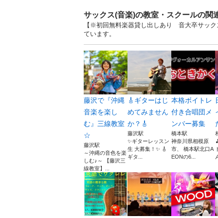
サックス(音楽)の教室・スクールの関
【※初回無料楽器貸し出しあり 音大卒サックス
ています。
藤沢で『沖縄
🎸ギターはじ
本格ボイトレ
音楽を楽し
めてみません
付き合唱団メ
む』三線教室
か？🎸
ンバー募集
藤沢駅
橋本駅
☆
✨ギターレッスン
神奈川県相模原
藤沢駅
生 大募集！✨ 🎸
市、 橋本駅北口A
～沖縄の音色を楽
ギタ...
EONの6...
しむ♪～ 【藤沢三
線教室】...