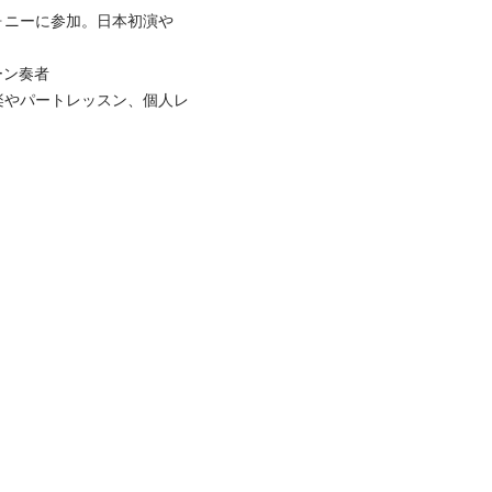
ォニーに参加。日本初演や
ォーン奏者

楽やパートレッスン、個人レ