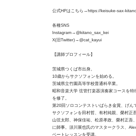
公式HPはこちら→https://keisuke-sax-kitano
各種SNS

Instagram→@kitano_sax_kei

X(旧Twitter)→@cat_kayui

【講師プロフィール】

茨城県つくば市出身。

10歳からサクソフォンを始める。

茨城県立竹園高等学校普通科卒業。

昭和音楽大学 弦管打楽器演奏家コースを特
を修了。

第20回ソロコンテストいばらき金賞、げんで
サクソフォンを田村哲、有村純親、榮村正
山弦太郎、神保佳祐、松原孝政、榮村正吾
に師事。須川展也氏のマスタークラス、Alexandr
ベートレッスンを受講。
