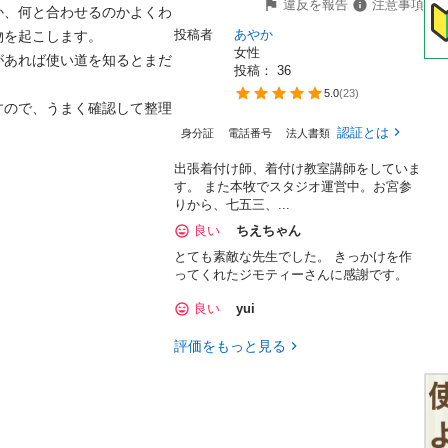
違反を報告
注意事項
か、何と合わせるのかよくわ
投稿者
あやか
を起こします。

女性
があれば使い道を知るとまだ
投稿： 
36
5.0
(
23
)
すので、うまく確認して整理
認証とは
身分証
電話番号
法人書類
出張着付け師、着付け教室講師をしていま
す。 また本牧でスタジオ運営中。お宮参
りから、七五三、...
良い
ちえちゃん
とても素敵な先生でした。 きっかけを作
ってくれたジモティーさんに感謝です。
良い
yui
評価をもっと見る