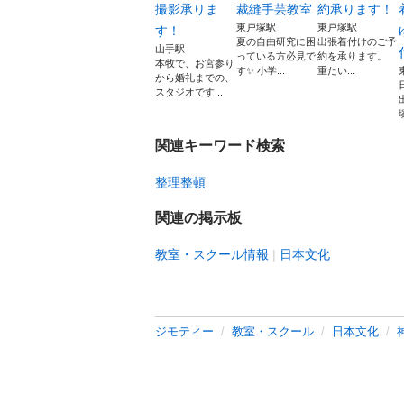
撮影承りま
裁縫手芸教室
約承ります！
東戸塚駅
東戸塚駅
す！
夏の自由研究に困
出張着付けのご予
山手駅
っている方必見で
約を承ります。
本牧で、お宮参り
す✨ 小学...
重たい...
から婚礼までの、
スタジオです...
関連キーワード検索
整理整頓
関連の掲示板
教室・スクール情報
日本文化
ジモティー
教室・スクール
日本文化