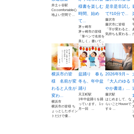
井土ヶ谷駅
様書を楽しむ
是非是非試し
Co:comfortable心
時間、始め
て‼️10分で...
地よい空間で ...
藤沢市
て...
藤沢市に皆様
茅ヶ崎市
「字が変わると、
茅ヶ崎市の皆様
気持ちも変わる...
「筆ペンで名前を
美しく」書いて...
横浜市の皆
盆踊り 春も
2026年9月～
様 名前が変
冬も、年中盆
『大人のゆる
わると人生が
踊り
やか書道』...
天王町駅
藤沢駅
変わ...
1
1年中盆踊りを踊
はじめまして、な
横浜市
っています。 1ヶ
らいごとHouseで
横浜市の皆様 ち
月一回 ...
す☺ ...
ょっとしたポイン
トだけで優...