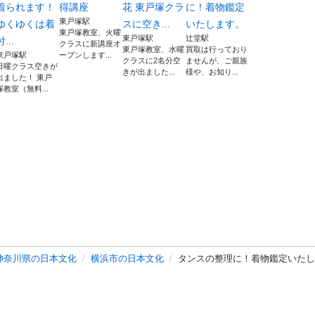
着られます！
得講座
花 東戸塚クラ
に！着物鑑定
東戸塚駅
ゆくゆくは着
スに空き...
いたします。
東戸塚教室、火曜
東戸塚駅
辻堂駅
付...
クラスに新講座オ
東戸塚教室、水曜
買取は行っており
東戸塚駅
ープンします...
クラスに2名分空
ませんが、ご親族
日曜クラス空きが
きが出ました...
様や、お知り...
出ました！ 東戸
塚教室（無料...
神奈川県の日本文化
横浜市の日本文化
タンスの整理に！着物鑑定いたし