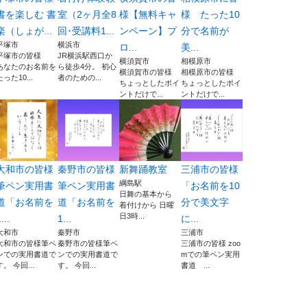
書を楽しむ 書
室（2ヶ月全8
様【無料キャ
様 たった10
楽（しょが...
回･受講料1...
ンペーン】プ
分で名前が
平塚市
横浜市
ロ...
美...
平塚市の皆様
JR横浜駅西口か
横須賀市
相模原市
あなたのお名前を
ら徒歩4分。 初心
横須賀市の皆様
相模原市の皆様
たった10...
者のための...
ちょっとしたポイ
ちょっとしたポイ
ントだけで...
ントだけで...
大和市の皆様
秦野市の皆様
新舞踊教室
三浦市の皆様
綱島駅
筆ペン実用書
筆ペン実用書
「お名前を10
日舞の基本から
道「お名前を
道「お名前を
分で美文字
着付けから 日曜
日3時...
...
1...
に...
大和市
秦野市
三浦市
大和市の皆様筆ペ
秦野市の皆様筆ペ
三浦市の皆様 zoo
ンでの実用書道で
ンでの実用書道で
mでの筆ペン実用
す。 今回...
す。 今回...
書道 ...