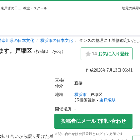
タンスの整理に！着物鑑定いたします。戸塚区 (あやか) 東戸塚の日本文化の生徒募集・教室・スクールの広告掲示板｜ジモティー
教室・スクール
地元の掲示
神奈川県の日本文化
横浜市の日本文化
タンスの整理に！着物鑑定いたし
ます。戸塚区
（投稿ID : 7yoqi）
14
お気に入り登録
作成
2026年7月13日 06:41
直接/
直接
仲介
地域
横浜市
 - 戸塚区
JR横須賀線 - 
東戸塚駅
開催場所
-
投稿者にメールで問い合わせ
※問い合わせは会員登録とログイン必須です
お知り合いから譲り受けた着