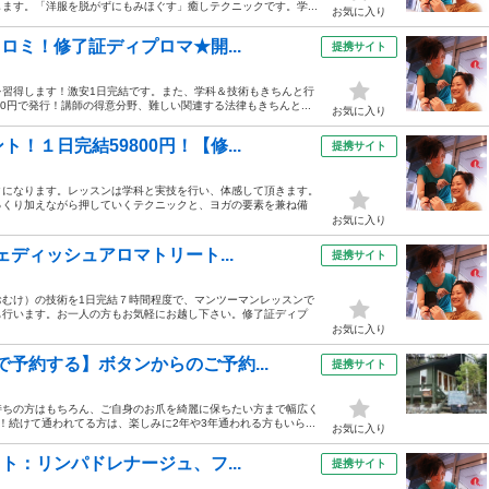
ます。「洋服を脱がずにもみほぐす」癒しテクニックです。学...
お気に入り
ロミ！修了証ディプロマ★開...
提携サイト
を習得します！激安1日完結です。また、学科＆技術もきちんと行
0円で発行！講師の得意分野、難しい関連する法律もきちんと...
お気に入り
１日完結59800円！【修...
提携サイト
クになります。レッスンは学科と実技を行い、体感して頂きます。
っくり加えながら押していくテクニックと、ヨガの要素を兼ね備
お気に入り
ェディッシュアロマトリート...
提携サイト
おむけ）の技術を1日完結７時間程度で、マンツーマンレッスンで
も行います。お一人の方もお気軽にお越し下さい。修了証ディプ
お気に入り
予約する】ボタンからのご予約...
提携サイト
持ちの方はもちろん、ご自身のお爪を綺麗に保ちたい方まで幅広く
続けて通われてる方は、楽しみに2年や3年通われる方もいら...
お気に入り
ト：リンパドレナージュ、フ...
提携サイト