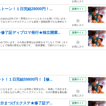
お気に入り
ン！１日完結28000円！...
提携サイト
があればOKです！専用のストーンとオイルを用いて行います。
っておりオリジナルテクニックも追加！温熱効果で心も身体もリ
お気に入り
修了証ディプロマ発行★独立開業...
提携サイト
みで行います。その為お客様はお化粧をオフしなくてOK（オイ
ことで強弱の変化も可能です。「筋肉運動」で顔のコリをほぐ...
お気に入り
１日完結59800円！【修...
提携サイト
クになります。レッスンは学科と実技を行い、体感して頂きます。
っくり加えながら押していくテクニックと、ヨガの要素を兼ね備
お気に入り
分まつげエクステ★修了証デ...
提携サイト