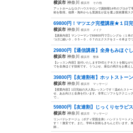
横浜市
神奈川
横浜市
その他
アットホームなログハウスサロンで講師暦14年のプロが丁寧
術を取得。他県・海外からも受講生が足を運ぶ技術重視スクー
69800円！マツエク完璧講座★１日完
横浜市
神奈川
横浜市
メイク
【講座内容】マンツーマンで69800円で①シングル（１
つげに細い０．０５～０．０７のエクステを２～６本までつ
29800円【通信講座】全身もみほぐし
横浜市
神奈川
横浜市
整体
【レッスン内容】送付いたしますDVDとテキストを観なが
でを全身ほぐす技術です。うつぶせ、座位の両方をお教えし
39800円【友達割有】ホットストーン
横浜市
神奈川
横浜市
マッサージ
【授業内容】1日完結の大人気レッスンです！温めたスト
せ、あお向けと全身を行います。非常にソフトなテクニッ
で...
59800円【友達割】じっくりセラピス
横浜市
神奈川
横浜市
マッサージ
リンパドレナージュ（ボディ背面全身）ハンドトリートメ
す！！激安です。また、学科＆技術もきちんと行います。無
師...