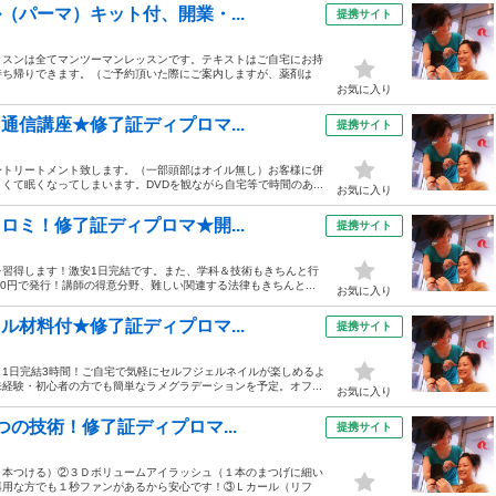
（パーマ）キット付、開業・...
提携サイト
ッスンは全てマンツーマンレッスンです。テキストはご自宅にお持
持ち帰りできます。（ご予約頂いた際にご案内しますが、薬剤は
お気に入り
通信講座★修了証ディプロマ...
提携サイト
身トリートメント致します。（一部頭部はオイル無し）お客様に併
て眠くなってしまいます。DVDを観ながら自宅等で時間のあ...
お気に入り
ロミ！修了証ディプロマ★開...
提携サイト
を習得します！激安1日完結です。また、学科＆技術もきちんと行
0円で発行！講師の得意分野、難しい関連する法律もきちんと...
お気に入り
ル材料付★修了証ディプロマ...
提携サイト
1日完結3時間！ご自宅で気軽にセルフジェルネイルが楽しめるよ
経験・初心者の方でも簡単なラメグラデーションを予定。オフ...
お気に入り
つの技術！修了証ディプロマ...
提携サイト
１本つける）②３Ｄボリュームアイラッシュ（１本のまつげに細い
器用な方でも１秒ファンがあるから安心です！③Ｌカール（リフ