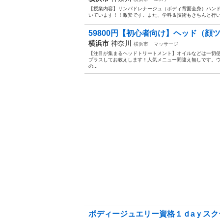
【授業内容】リンパドレナージュ（ボディ背面全身）ハン
いています！！激安です。また、学科＆技術もきちんと行いま
59800円【初心者向け】ヘッド（顔ツ
横浜市
神奈川
横浜市
マッサージ
【注目が集まるヘッドトリートメント】オイルなどは一切
プラスしてお教えします！人気メニュー間違え無しです。
の...
ボディージュエリー資格１ｄaｙスクー