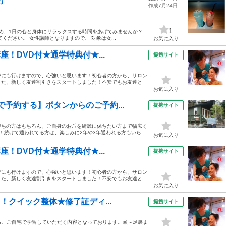
ヨガ
作成7月24日
1
始め、1日の心と身体にリラックスする時間をあげてみませんか？
ださい。 女性講師となりますので、 対象は女...
お気に入り
座！DVD付★通学特典付★...
提携サイト
びにも行けますので、心強いと思います！初心者の方から、サロン
また、新しく友達割引きをスタートしました！不安でもお友達と
お気に入り
予約する】ボタンからのご予約...
提携サイト
持ちの方はもちろん、ご自身のお爪を綺麗に保ちたい方まで幅広く
続けて通われてる方は、楽しみに2年や3年通われる方もいら...
お気に入り
座！DVD付★通学特典付★...
提携サイト
びにも行けますので、心強いと思います！初心者の方から、サロン
また、新しく友達割引きをスタートしました！不安でもお友達と
お気に入り
！クイック整体★修了証ディ...
提携サイト
ら、ご自宅で学習していただく内容となっております。頭～足裏ま