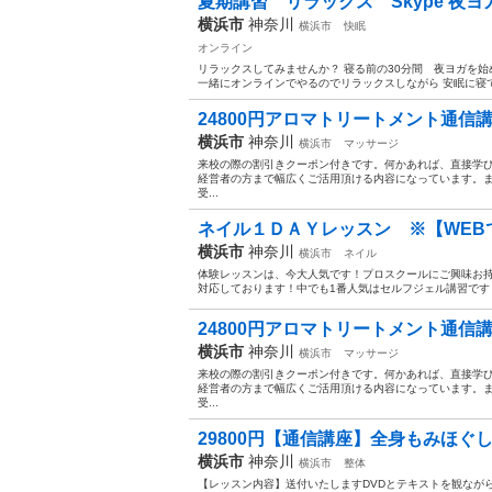
夏期講習 リラックス Skype 夜
横浜市
神奈川
横浜市
快眠
オンライン
リラックスしてみませんか？ 寝る前の30分間 夜ヨガを
一緒にオンラインでやるのでリラックスしながら 安眠に寝てく
24800円アロマトリートメント通信講
横浜市
神奈川
横浜市
マッサージ
来校の際の割引きクーポン付きです。何かあれば、直接学
経営者の方まで幅広くご活用頂ける内容になっています。
受...
ネイル１ＤＡＹレッスン ※【WEBで
横浜市
神奈川
横浜市
ネイル
体験レッスンは、今大人気です！プロスクールにご興味お
対応しております！中でも1番人気はセルフジェル講習です！
24800円アロマトリートメント通信講
横浜市
神奈川
横浜市
マッサージ
来校の際の割引きクーポン付きです。何かあれば、直接学
経営者の方まで幅広くご活用頂ける内容になっています。
受...
29800円【通信講座】全身もみほぐし
横浜市
神奈川
横浜市
整体
【レッスン内容】送付いたしますDVDとテキストを観なが