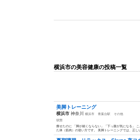
横浜市の美容健康の投稿一覧
美脚トレーニング
横浜市
神奈川
横浜市
青葉台駅
その他
状態
痩せたのに 「脚が細くならない」「下っ腹が気になる」 
た体（筋肉）の使い方です。 美脚トレーニングでは、正しい