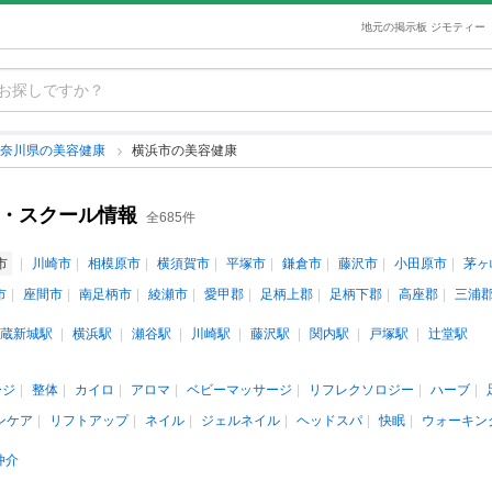
地元の掲示板 ジモティー
神奈川県の美容健康
横浜市の美容健康
室・スクール情報
全685件
市
川崎市
相模原市
横須賀市
平塚市
鎌倉市
藤沢市
小田原市
茅ヶ
市
座間市
南足柄市
綾瀬市
愛甲郡
足柄上郡
足柄下郡
高座郡
三浦
蔵新城駅
横浜駅
瀬谷駅
川崎駅
藤沢駅
関内駅
戸塚駅
辻堂駅
ージ
整体
カイロ
アロマ
ベビーマッサージ
リフレクソロジー
ハーブ
ンケア
リフトアップ
ネイル
ジェルネイル
ヘッドスパ
快眠
ウォーキン
仲介