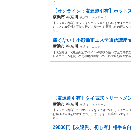
ト...
【オンライン：友達割引有】ホットストー
横浜市
神奈川
横浜市
マッサージ
【レッスン内容】オンラインでレッスンを行います★スマホ
レッスンは学科と実技を行い、安全性を重視した内容にな
ラ...
痛くない！小顔矯正エステ通信講座★
横浜市
神奈川
横浜市
エステ
【講座内容】化粧品などのオイルや機械を使わず全て手技の
ルやクリームを使ってもOK)お客様への圧の加減を調整する
【友達割引有】タイ古式トリートメント！
横浜市
神奈川
横浜市
マッサージ
【レッスン内容】ヨガマット等を床に引いて行うテクニッ
お客様は洋服を脱がずそのまま行います。お客様へ圧をゆ
え...
29800円【友達割、初心者】相手＆自