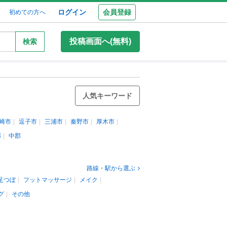
ログイン
会員登録
初めての方へ
投稿画面へ(無料)
検索
人気キーワード
崎市
逗子市
三浦市
秦野市
厚木市
郡
中郡
路線・駅から選ぶ
足つぼ
フットマッサージ
メイク
グ
その他