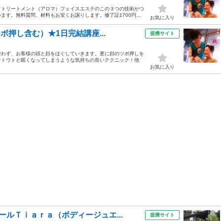
ドトリートメント（アロマ）フェイスエステのこの３つの技術がつ
す。無料質問、材料もお安くお譲りします。修了証1700円...
お気に入り
ボ押し含む）★1日完結講座...
提携サイト
使わず、お客様の頭と顔をほぐしていきます。更に顔のツボ押しを
ウトウトと眠くなってしまうような気持ちの良いテクニック！他
お気に入り
ルＴｉａｒａ（ボディージュエ...
提携サイト