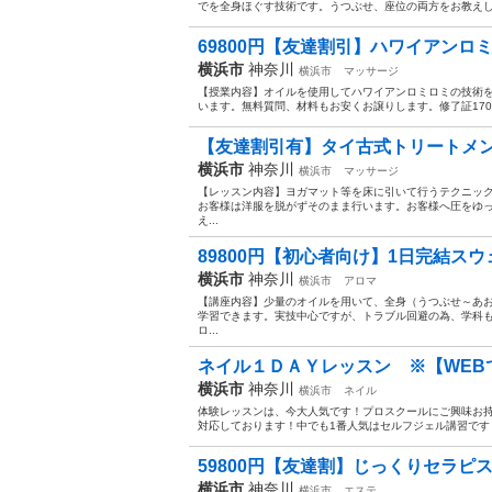
でを全身ほぐす技術です。うつぶせ、座位の両方をお教えし
69800円【友達割引】ハワイアンロミ
横浜市
神奈川
横浜市
マッサージ
【授業内容】オイルを使用してハワイアンロミロミの技術
います。無料質問、材料もお安くお譲りします。修了証170
【友達割引有】タイ古式トリートメント！
横浜市
神奈川
横浜市
マッサージ
【レッスン内容】ヨガマット等を床に引いて行うテクニッ
お客様は洋服を脱がずそのまま行います。お客様へ圧をゆ
え...
89800円【初心者向け】1日完結スウ
横浜市
神奈川
横浜市
アロマ
【講座内容】少量のオイルを用いて、全身（うつぶせ～あ
学習できます。実技中心ですが、トラブル回避の為、学科
ロ...
ネイル１ＤＡＹレッスン ※【WEBで
横浜市
神奈川
横浜市
ネイル
体験レッスンは、今大人気です！プロスクールにご興味お
対応しております！中でも1番人気はセルフジェル講習です！
59800円【友達割】じっくりセラピス
横浜市
神奈川
横浜市
エステ