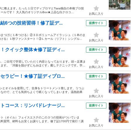
に教えます。たった１日でディプロマとTiara独自の本格プロ技
ルです！ 大人気のオリジナルBox★上品な白クロコ...
お気に入り
結6つの技術習得！修了証デ...
提携サイト
本のまつげに１本つける）②３Ｄボリュームアイラッシュ（１本のま
ける）１秒ファンスタート！③Ｌカール（リフト）シングル...
お気に入り
！クイック整体★修了証ディ...
提携サイト
ら、ご自宅で学習していただく内容となっております。頭～足裏ま
ます。「洋服を脱がずにもみほぐす」癒しテクニックです。学...
お気に入り
セラピー！★修了証ディプロ...
提携サイト
ーンとオイルを使用して、全身をトリートメント致します。うつぶ
クなので、とても気持ちよくて眠くなってしまいます。温熱効果
お気に入り
トコース：リンパドレナージ...
提携サイト
ント（オイル）フェイスエステのこの３つの技術がついていま
料質問、材料もお安くお譲りします。修了証1700円で発行！講
お気に入り