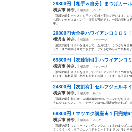
29800円【相手＆自分】まつげカール
横浜市
神奈川
横浜市
メイク
【講座内容】テキストを用いて学科と実技を行います。レ
ち帰りいただけますので、復習も可能です。一部の商材は
事...
29800円★全身ハワイアンロミロミ！
横浜市
神奈川
横浜市
マッサージ
【授業内容】オイルを使用して、あおむけ、うつぶせを全
せて、圧の強弱は変更できます。とてもなめらかで気持ちよく
69800円【友達割引】ハワイアンロミ
横浜市
神奈川
横浜市
マッサージ
【授業内容】オイルを使用してハワイアンロミロミの技術
います。無料質問、材料もお安くお譲りします。修了証170
24800円【友割有】セルフジェルネイ
横浜市
神奈川
横浜市
ネイル
【講座内容】初心者・未経験者向けのレッスンになります。
うになるレッスンです。デザインは特に指定が無ければ、未
69800円！マツエク講座★１日完結6
横浜市
神奈川
横浜市
メイク
【講座内容】マンツーマンで①シングル（１本のまつげに
０．０５～０．０７のエクステを２～６本までつける）不