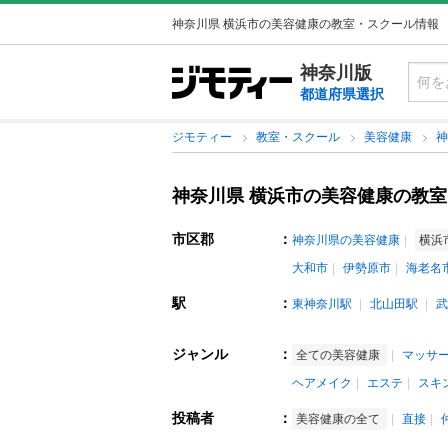
神奈川県 横浜市の美容健康の教室・スクール情報
神奈川版
都道府県選択
ジモティー
教室・スクール
美容健康
神奈川県 横浜市の美容健康の教
市区郡
：
神奈川県の美容健康
横浜
大和市
伊勢原市
海老名
駅
：
東神奈川駅
北山田駅
武
ジャンル
：
全ての美容健康
マッサ
ヘアメイク
エステ
スキ
投稿者
：
美容健康の全て
直接