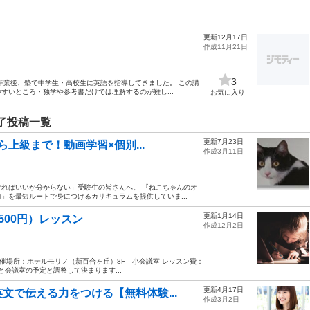
更新12月17日
作成11月21日
3
卒業後、塾で中学生・高校生に英語を指導してきました。 この講
すいところ・独学や参考書だけでは理解するのが難し...
お気に入り
終了投稿一覧
更新7月23日
ら上級まで！動画学習×個別...
作成3月11日
ればいいか分からない」受験生の皆さんへ。 『ねこちゃんのオ
」を最短ルートで身につけるカリキュラムを提供していま...
更新1月14日
500円）レッスン
作成12月2日
開催場所：ホテルモリノ（新百合ヶ丘）8F 小会議室 レッスン費：
と会議室の予定と調整して決まります...
更新4月17日
文で伝える力をつける【無料体験...
作成3月2日