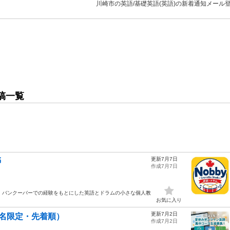
川崎市の英語/基礎英語(英語)の新着通知メール
稿一覧
更新7月7日

作成7月7日
m Lessons カナダ・バンクーバーでの経験をもとにした英語とドラムの小さな個人教
お気に入り
更新7月2日
名限定・先着順）
作成7月2日