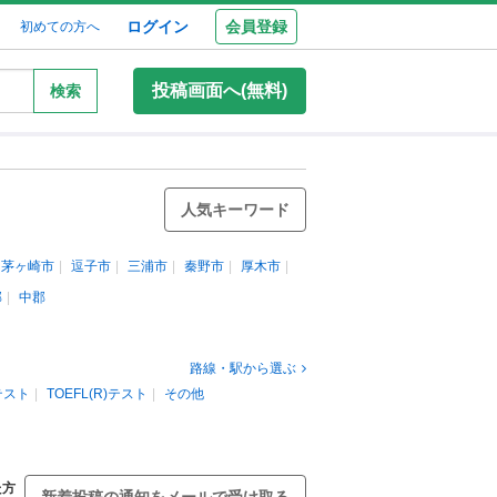
ログイン
会員登録
初めての方へ
投稿画面へ(無料)
検索
人気キーワード
茅ヶ崎市
逗子市
三浦市
秦野市
厚木市
郡
中郡
路線・駅から選ぶ
)テスト
TOEFL(R)テスト
その他
た方
新着投稿の通知をメールで受け取る