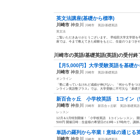
英文法講座(基礎から標準)
川崎市
神奈川
川崎市
英語/基礎英語
英文法
ご覧いただきありがとうございます。 早稲田大学文学部を
座では、今まで教えてきた経験をもとに、生徒のつまづきや
川崎市の英語/基礎英語(英語)の受付
【月5,000円】大学受験英語を基礎か
川崎市
神奈川
川崎市
英語/基礎英語
オンライン
「塾に通っているけれど成績が伸びない」「何から手をつけ
ンライン英語塾プラス』では、大学受験に不可欠な「基礎力
新百合ヶ丘 小学校英語 1コイン（
川崎市
神奈川
川崎市
新百合ヶ丘駅
英語/基礎英語
レッスン
12月＆1月特別開催！「小学校英語 1コインレッスン」 
500円 開催日時：生徒様の希望日の13時～17時内で。講師
単語の羅列から卒業！意味の通じる英
川崎市
神奈川
川崎市
英語/基礎英語