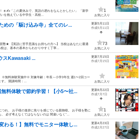
1
☀️✍️ ​「この夏休みで、英語の遅れをなんとかしたい」 「新学
いを抱えている中学生・高校...
お気に入り
更新5月11日
ための「駆け込み寺」全てのレ...
作成5月11日
73
らの補習塾★ 【英語に苦手意識をお持ちの方へ】 当校はあなたに最適
は、基本の基本からわかりやすく丁寧...
お気に入り
更新7月15日
awasaki ...
作成7月15日
す！ ※無料体験実施中※ 対象年齢：年長～小学3年生 週1〜2回コー
。 開講時間：...
お気に入り
更新8月22日
料体験で節約学習！【小5〜社...
作成7月7日
1
るにつれ、 お子様の進捗に焦りを感じている親御様。 お子様を塾に
 必ず考えなくてはならないのは 間違いなく"...
お気に入り
更新4月23日
わる！】無料でモニター体験し...
作成2月27日