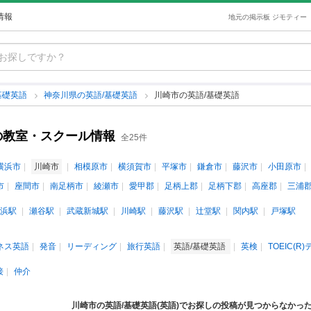
情報
地元の掲示板 ジモティー
基礎英語
神奈川県の英語/基礎英語
川崎市の英語/基礎英語
の教室・スクール情報
全25件
横浜市
川崎市
相模原市
横須賀市
平塚市
鎌倉市
藤沢市
小田原市
市
座間市
南足柄市
綾瀬市
愛甲郡
足柄上郡
足柄下郡
高座郡
三浦
浜駅
瀬谷駅
武蔵新城駅
川崎駅
藤沢駅
辻堂駅
関内駅
戸塚駅
ネス英語
発音
リーディング
旅行英語
英語/基礎英語
英検
TOEIC(R
接
仲介
川崎市の英語/基礎英語(英語)でお探しの投稿が見つからなかっ