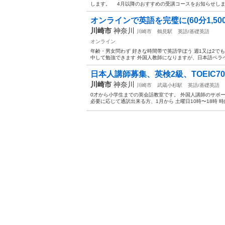
します。 4月以降のおすすめの受講コースをお知らせします
オンラインで英語を完璧に(60分1,500
川崎市
神奈川
川崎市
鶴見駅
英語/基礎英語
オンライン
年齢・男女問わず 好きな時間帯で英語学ぼう 週1又は2で
中して勉強できます 外国人教師になりますが、日本語ペラペ
日本人講師募集、英検2級、TOEIC7
川崎市
神奈川
川崎市
武蔵小杉駅
英語/基礎英語
0才から小学生までの英会話教室です。 外国人講師のサポ
必要に応じて通訳出来る方、1月から 土曜日10時〜18時 時