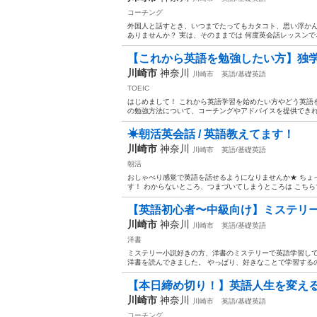
コーチング
外国人と話すとき、いつまでたってもカタコト、思い浮かんだ
ありませんか？ 実は、そのままでは 何度英会話レッスンでネ
【これから英語を勉強したい方】独学での
川崎市
神奈川
川崎市
英語/基礎英語
TOEIC
はじめまして！ これから英語学習を始めたい方やどう英語を
の勉強方法について、コーチングやアドバイスを提供できれば
☀︎朝活英会話 / 英語教えてます！
川崎市
神奈川
川崎市
英語/基礎英語
朝活
おしゃべり感覚で英語を話せるようになりませんか★ ちょ
す！ わからないところ、つまづいてしまうところは こちらで
【英語初心者〜中級向け】ミステリーで
川崎市
神奈川
川崎市
英語/基礎英語
洋書
ミステリー小説好きの方、洋書のミステリーで英語学習して
洋書を読んできました。 やっぱり、好きなことで学習するの
【本日締め切り！】英語人生を変えるカ
川崎市
神奈川
川崎市
英語/基礎英語
コーチング