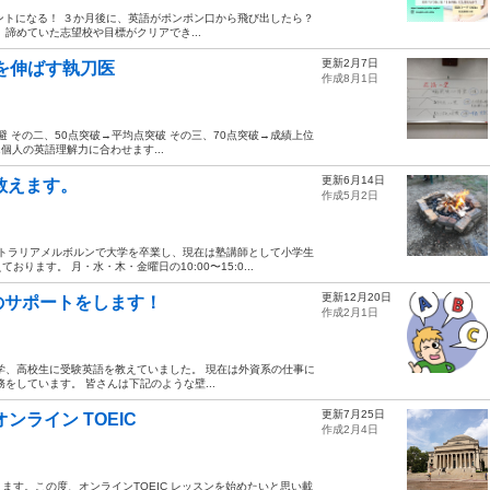
ントになる！ ３か月後に、英語がポンポン口から飛び出したら？
諦めていた志望校や目標がクリアでき...
更新2月7日
を伸ばす執刀医
作成8月1日
避 その二、50点突破→平均点突破 その三、70点突破→成績上位
ん個人の英語理解力に合わせます...
更新6月14日
教えます。
作成5月2日
ストラリアメルボルンで大学を卒業し、現在は塾講師として小学生
ます。 月・水・木・金曜日の10:00〜15:0...
更新12月20日
のサポートをします！
作成2月1日
学、高校生に受験英語を教えていました。 現在は外資系の仕事に
をしています。 皆さんは下記のような壁...
更新7月25日
ライン TOEIC
作成2月4日
す。この度、オンラインTOEIC レッスンを始めたいと思い載