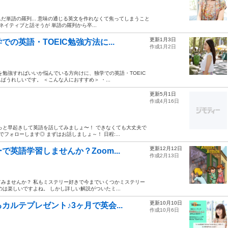
単語の羅列... 意味の通じる英文を作れなくて焦ってしまうこと
イティブと話そうが 単語の羅列から卒...
更新1月3日
英語・TOEIC勉強方法に...
作成1月2日
勉強すればいいか悩んでいる方向けに、独学での英語・TOEIC
うれしいです。 ＜こんな人におすすめ＞ ・...
更新5月1日
作成4月16日
っと早起きして英語を話してみましょ〜！ できなくても大丈夫で
フォローします◎ まずはお話しましょ～！ 日程:...
更新12月12日
英語学習しませんか？Zoom...
作成2月13日
みませんか？ 私もミステリー好きで今までいくつかミステリー
は楽しいですよね。 しかし詳しい解説がついたミ...
更新10月10日
ルテプレゼント♪3ヶ月で英会...
作成10月6日