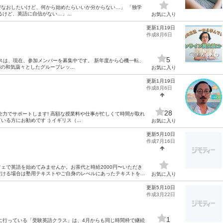
「英語を学びなおしたいけど、何から始めたらいいか分からない…」 「独学
けど、英語に自信がない…」...
お気に入り
更新1月19日
作成8月6日
5
コースは、現在、参加メンバーを募集中です。 新年度から心機一転、
の和気藹々としたグループレッ...
お気に入り
更新1月19日
作成8月6日
28
全力でサポートします! 高額な授業料や仕事が忙しくて時間が取れ
方にお勧めです :) イギリス（...
お気に入り
更新5月10日
作成7月16日
ェで英語を始めてみませんか。お茶代と時給2000円〜いただき
ける場合は塾用テキストやご自身のレべルにあったテキストを...
お気に入り
更新5月10日
作成3月22日
1
に行っている「受験英語クラス」は、4月からも同じ時間枠で継続