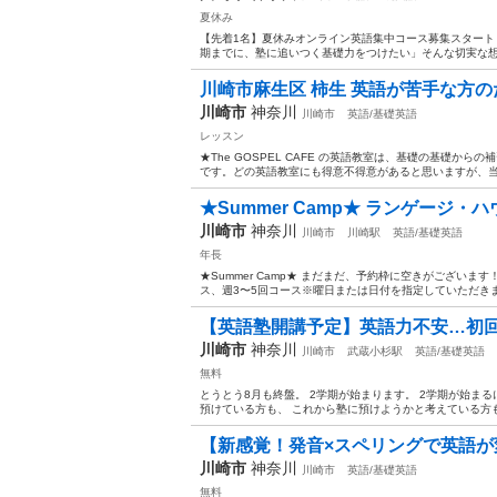
夏休み
【先着1名】夏休みオンライン英語集中コース募集スタート！ 
期までに、塾に追いつく基礎力をつけたい」 ​そんな切実な想
川崎市麻生区 柿生 英語が苦手な方の
川崎市
神奈川
川崎市
英語/基礎英語
レッスン
★The GOSPEL CAFE の英語教室は、基礎の基礎か
です。どの英語教室にも得意不得意があると思いますが、当校
★Summer Camp★ ランゲージ・ハウスK
川崎市
神奈川
川崎市
川崎駅
英語/基礎英語
年長
★Summer Camp★ まだまだ、予約枠に空きがございま
ス、週3〜5回コース※曜日または日付を指定していただきます
【英語塾開講予定】英語力不安…初回無
川崎市
神奈川
川崎市
武蔵小杉駅
英語/基礎英語
無料
とうとう8月も終盤。 2学期が始まります。 2学期が始ま
預けている方も、 これから塾に預けようかと考えている方も、
【新感覚！発音×スペリングで英語が変
川崎市
神奈川
川崎市
英語/基礎英語
無料