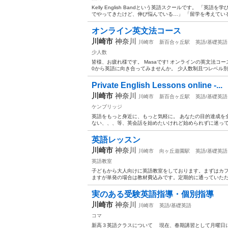
Kelly English Bandという英語スクールです。 
でやってきたけど、伸び悩んでいる…」 「留学を考えている
オンライン英文法コース
川崎市
神奈川
川崎市
新百合ヶ丘駅
英語/基礎英語
少人数
皆様、お疲れ様です。 Masaです! オンラインの英文法
0から英語に向き合ってみませんか。 少人数制且つレベル別
Private English Lessons online -...
川崎市
神奈川
川崎市
新百合ヶ丘駅
英語/基礎英語
ケンブリッジ
英語をもっと身近に、もっと気軽に。 あなたの目的達成を
ない、、、等、英会話を始めたいけれど始められずに迷っている
英語レッスン
川崎市
神奈川
川崎市
向ヶ丘遊園駅
英語/基礎英語
英語教室
子どもから大人向けに英語教室をしております。まずはカフ
ますが単発の場合は教材費込みです。定期的に通っていただ
実のある受験英語指導・個別指導
川崎市
神奈川
川崎市
英語/基礎英語
コマ
新高３英語クラスについて 現在、春期講習として月曜日