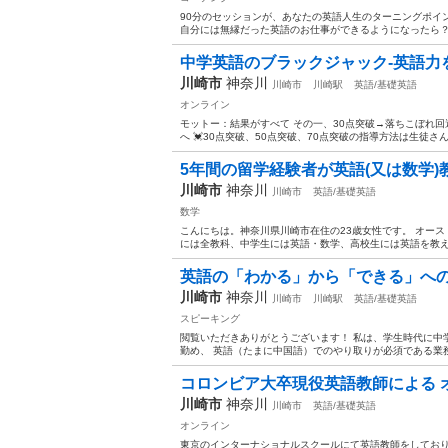
90分のセッションが、あなたの英語人生のターニングポイ
自分には無縁だった英語のお仕事ができるようになったら？ 
中学英語のブラックジャック-英語力
川崎市
神奈川
川崎市
川崎駅
英語/基礎英語
オンライン
モットー：結果がすべて その一、30点突破→落ちこぼれ回
へ 💓30点突破、50点突破、70点突破の指導方法は生徒さ
5年間の留学経験者が英語(又は数学)
川崎市
神奈川
川崎市
英語/基礎英語
数学
こんにちは。神奈川県川崎市在住の23歳女性です。 オー
には全教科、中学生には英語・数学、高校生には英語を教えており
英語の「わかる」から「できる」へ
川崎市
神奈川
川崎市
川崎駅
英語/基礎英語
スピーキング
閲覧いただきありがとうございます！ 私は、学生時代に中
勤め、 英語（たまに中国語）でのやり取りが必須である業務
コロンビア大卒現役英語教師による オン
川崎市
神奈川
川崎市
英語/基礎英語
オンライン
東京のインターナショナルスクールにて英語教師をしておりま