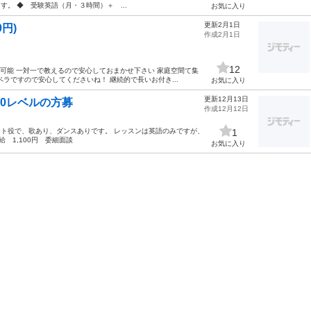
。 ◆ 受験英語（月・３時間）＋ ...
お気に入り
更新2月1日
円)
作成2月1日
12
も可能 一対一で教えるので安心しておまかせ下さい 家庭空間て集
ラですので安心してくださいね！ 継続的で長いお付き...
お気に入り
更新12月13日
00レベルの方募
作成12月12日
ート役で、歌あり、ダンスありです。 レッスンは英語のみですが、
1
給 1,100円 委細面談
お気に入り