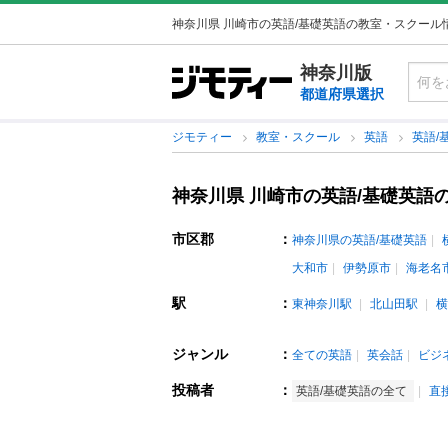
神奈川県 川崎市の英語/基礎英語の教室・スクール
神奈川版
都道府県選択
ジモティー
教室・スクール
英語
英語/
神奈川県 川崎市の英語/基礎英語
市区郡
：
神奈川県の英語/基礎英語
大和市
伊勢原市
海老名
駅
：
東神奈川駅
北山田駅
横
ジャンル
：
全ての英語
英会話
ビジ
投稿者
：
英語/基礎英語の全て
直