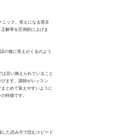
のテクニック。答えになる英文
、正解率を圧倒的に上げま
の単語の後に答えがくるのよう
肢では言い換えられていること
学びます。講師がレッスン
でまとめて覚えやすいように
特徴です。

意識した読み方で読むスピード