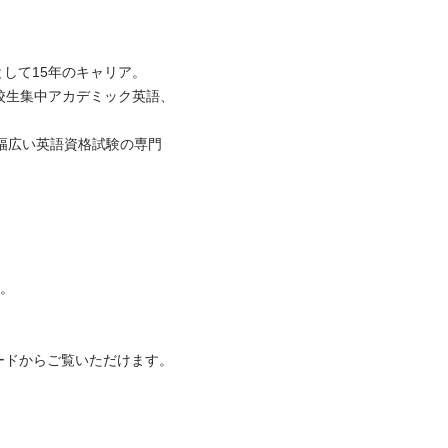
て15年のキャリア。

校生集中アカデミック英語、


と幅広い英語資格試験の専門

