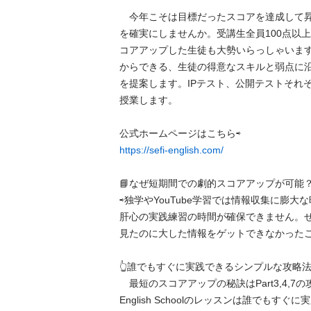
　今年こそは目標だったスコアを達成して
を確実にしませんか。受講生全員100点以上
コアアップした生徒も大勢いらっしゃいま
からできる、生徒の得意なスキルと弱点に
を提案します。IPテスト、公開テストそれ
授業します。

https://sefi-english.com/
📘なぜ短期間での劇的スコアアップが可能？！
⇨独学やYouTube学習では情報収集に膨
肝心の実践練習の時間が確保できません。
見たのに大した情報をゲットできなかったこと
👆誰でもすぐに実践できるシンプルな攻略法で
　最短のスコアアップの秘訣はPart3,4,7の攻
English Schoolのレッスンは誰でもす