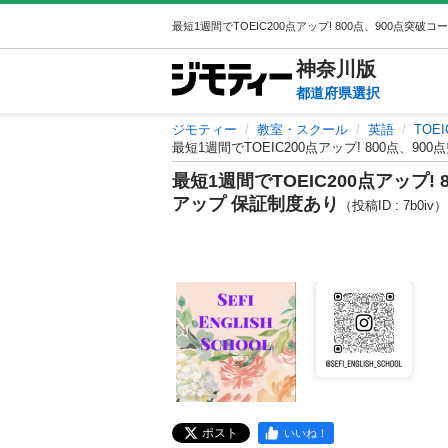
神奈川
版
都道府県選択
ジモティー
教室・スクール
英語
TOE
最短1週間でTOEIC200点アップ! 800点、9
最短1週間でTOEIC200点アップ!
アップ 保証制度あり
（投稿ID : 7b0iv）
ポスト
いいね！