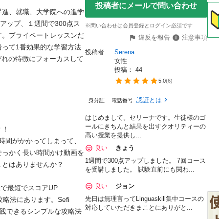
投稿者にメールで問い合わせ
昇進、就職、大学院への進学
アップ、１週間で300点ス
※問い合わせは会員登録とログイン必須です
す。プライベートレッスンだ
違反を報告
注意事項
沿って1番効果的な学習方法
投稿者
Serena
ぞれの特徴にフォーカスして
女性
投稿： 
44
5.0
(
6
)
認証とは
身分証
電話番号
はじめまして。セリーナです。生徒様のゴ
ールにきちんと結果を出すクオリティーの


高い授業を提供し...
大な時間がかかってしまって、
良い
きょう
せっかく長い時間かけ動画を
1週間で300点アップしました。 7回コース
はありませんか？

を受講しました。 試験直前にも関わ...
良い
ジョン
最短でスコアUP

先日は無理言ってLinguaskill集中コースの
略法にあります。Sefi 
対応していただきまことにありがと...
ぐに実践できるシンプルな攻略法