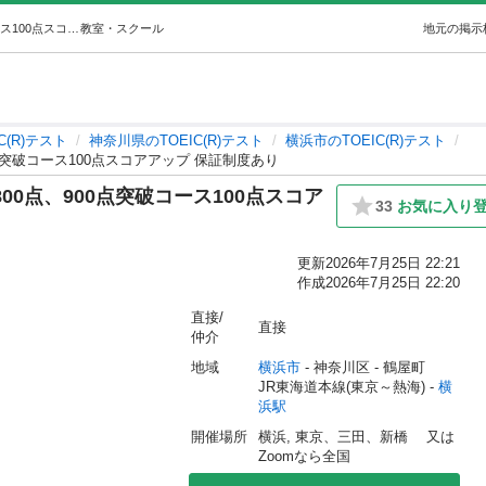
最短1週間でTOEIC200点アップ! 800点、900点突破コース100点スコアアップ 保証制度あり (Serena) 横浜のTOEIC(R)テストの生徒募集・教室・スクールの広告掲示板｜ジモティー
教室・スクール
地元の掲示
IC(R)テスト
神奈川県のTOEIC(R)テスト
横浜市のTOEIC(R)テスト
00点突破コース100点スコアアップ 保証制度あり
 800点、900点突破コース100点スコア
33
お気に入り
更新
2026年7月25日 22:21
作成
2026年7月25日 22:20
直接/
直接
仲介
地域
横浜市
 - 神奈川区
 - 鶴屋町
JR東海道本線(東京～熱海) - 
横
浜駅
開催場所
横浜, 東京、三田、新橋　 又は
Zoomなら全国