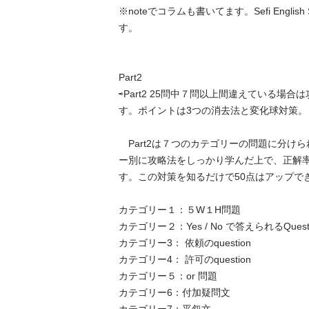
※noteでコラムも書いてます。Sefi English
す。

Part2 

⇨Part2 25問中７問以上間違えている場
す。ポイントは3つの消去法と変化球対策。

　Part2は７つのカテゴリーの問題に分け
ー別に攻略法をしっかり学んだ上で、正解
す。この対策を知るだけで50点はアップできます
カテゴリー１：５W１H問題　

カテゴリー２：Yes / No で答えられるQuest
カテゴリー3： 依頼のquestion

カテゴリー4： 許可のquestion

カテゴリー５：or 問題

カテゴリー6：付加疑問文
