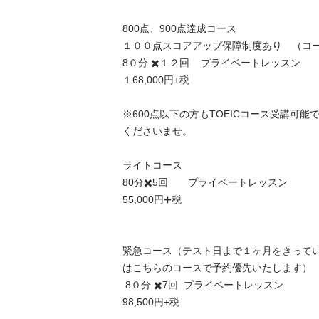
800点、900点達成コース　

１００点スコアアップ保障制度あり　（コーチ
8０分 ✖️１２回    プライベートレッスン

１68,000円+税

※600点以下の方もTOEICコース受講可
くださいませ。

ライトコース

80分✖️5回　　プライベートレッスン

55,000円➕税

緊急コース（テスト日まで１ヶ月をきって
はこちらのコースで予約優先いたします）

 8０分 ✖️7回  プライベートレッスン

98,500円+税
