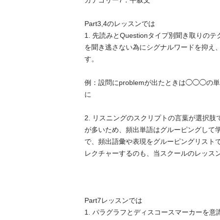
カテゴリー7：平叙文

Part3,4のレッスンでは

1. 先読みとQuestionタイプ別聞き取り
を聞き逃さない為にシグナルワードを抑え
す。

例：設問にproblemが出たときは◯◯◯
に

2. リスニングのスクリプトの言葉が選択
が多いため、頻出単語はグルーピングして
で、頻出語彙や表現をグルーピングリスト
レクチャーするのも、当スクールのレッスンの
Part7レッスンでは

1. パラグラフとディスコースマーカーを