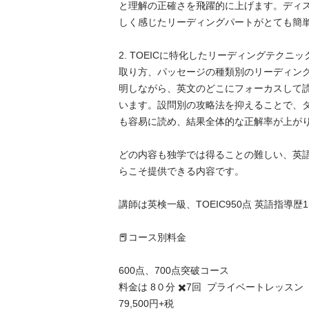
と理解の正確さを飛躍的に上げます。ディ
しく感じたリーディングパートがとても簡単に
2. TOEICに特化したリーディングテクニ
取り方、パッセージの種類別のリーディン
明しながら、英文のどこにフォーカスして
います。設問別の攻略法を抑えることで、
も容易に読め、結果全体的な正解率が上がります
どの内容も独学では得ることの難しい、英
らこそ提供できる内容です。

講師は英検一級、TOEIC950点 英語指導歴15
​📕コース別料金

600点、700点突破コース

料金は 8０分 ✖️7回  プライベートレッスン

79,500円+税
