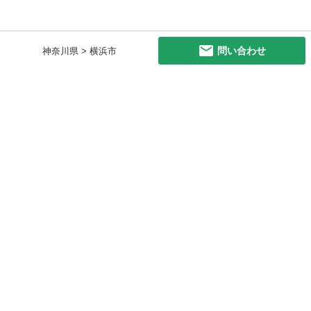
問い合わせ
神奈川県 > 横浜市
初めての方へ
利用規約
プライバシーポリシー
プライバシー・ステートメント
健全化に資する運用方針
お問い合わせ
運営会社
サイトマップ
ご利用ガイド
フリーワードで探す
PC版で表示
都道府県選択
特定商取引法の表示
利用者情報の外部送信について
© 2011-
2026
Jmty, Inc.