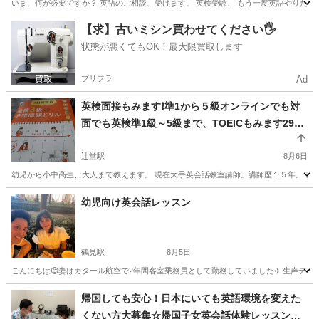
いま、何が必要ですか？ 英語のご相談、受けます。 英検受験、 もう一度英語やりたい、
神奈川
川崎市
宮崎台駅
英語
状態
【求】古いミシン買わせてください🖐️
状態が悪くてもOK！最大限買取します
プリフラ
Ad
英検面接もみます❗準1から５級オンラインでも対
面でも英検準1級～5級まで、TOEICもみます295
→630点、2級大学受験用英検、オンラインで全国
からOK。TOEIC対策、対面でも。小学生から大人
辻堂駅
8月6日
まで 英会話、英検５級から準１級、TOEIC初級
幼児から小中高生、大人まで教えます。 現在大手英会話教室講師。講師歴１５年。 ア
者まで教えます
神奈川
藤沢市
辻堂駅
英検
1級
幼児向け英会話レッスン
鶴見駅
8月5日
こんにちは😊妻はカタール航空で2年間客室乗務員として勤務していました✈️ 生声データです。 https://driv
神奈川
横浜市
鶴見駅
英語
幼児
帰国しても安心！日本にいても英語環境を変えた
くない方大募集☆帰国子女英会話体験レッスン