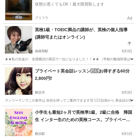
状態が悪くてもOK！最大限買取します
プリフラ
Ad
英検1級・TOEIC満点の講師が、英検の個人指導
(講師宅またはオンライン)
南林間駅
8月3日
★★私の生徒が、全国模試の英語で一位になりました！！★★ （学校の勉強対策は一切しな
神奈川
大和市
南林間駅
英検
1級
プライベート英会話レッスン🇺🇸お得すぎる60分
2,800円❗️
横浜市
8月3日
マンツーマンでこの条件は 自信を持ってご案内できます😊 🇺🇸以前から 英会話が出来た
神奈川
横浜市
英会話
英会話レッスン
小学生も最短2ヶ月で英検準1級、2級に合格 帰国
生 インター生のための英検コース。プライベート
レッスン
横浜駅
8月1日