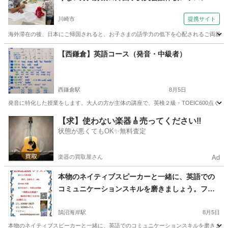
（外語学院 インターエド 新百合ヶ丘校）
川崎市
提携サイト
海外滞在の後、日本にご帰国されると、お子さまの語学力の低下を心配されるご両親も多
神奈川
川崎市
英会話
【西鎌倉】英語コース（発音・中級者）
西鎌倉駅
8月5日
発音に特化した授業をします。大人の方が主体の講座で、英検２級・TOEIC600点くらいの中
神奈川
鎌倉市
西鎌倉駅
発音
1級
【求】使わない楽器🎸売ってください‼️
状態が悪くてもOK✨無料査定
楽器の買取屋さん
Ad
本物のネイティブスピーカーと一緒に、英語での
コミュニケーションスキルを磨きましょう。フォ
ーマルな会話からカジュアルな会話まで、幅広く
対応します。レッスンは、役立つ会話を身につけ
鵠沼海岸駅
8月5日
られるように設計されています。成人の生徒さん
本物のネイティブスピーカーと一緒に、英語でのコミュニケーションスキルを磨きましょ