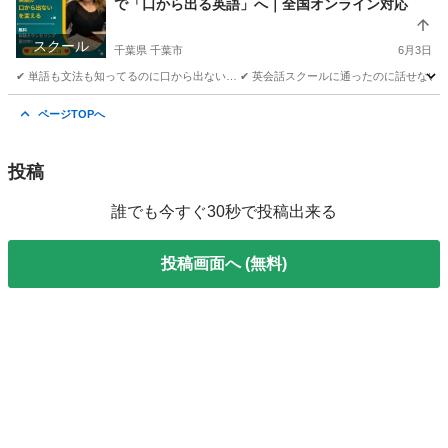
で「口から出る英語」へ｜全国オンライン対応
スクール
千葉県 千葉市
6月3日
✔ 単語も文法も知ってるのに口から出ない… ✔ 英会話スクールに通ったのに話せない… ✔
千葉
千葉市
英会話
コーチング
ページTOPへ
投稿
誰でも今すぐ30秒で投稿出来る
投稿画面へ (無料)