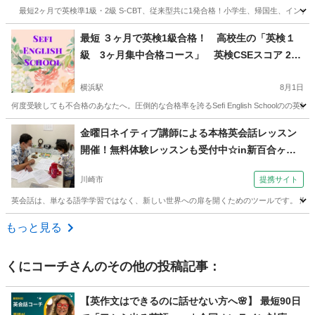
最短2ヶ月で英検準1級・2級 S-CBT、従来型共に1発合格！小学生、帰国生、イン
神奈川
横浜市
横浜駅
英会話
短期
最短 ３ヶ月で英検1級合格！ 高校生の「英検１
級 3ヶ月集中合格コース」 英検CSEスコア 250
0以上で受験に差をつける！ 個別指導 横浜 東
京 オンライン
横浜駅
8月1日
何度受験しても不合格のあなたへ。圧倒的な合格率を誇るSefi English School
神奈川
横浜市
横浜駅
英検
1級
金曜日ネイティブ講師による本格英会話レッスン
開催！無料体験レッスンも受付中☆in新百合ヶ丘
校（外語学院 インターエド 新百合ヶ丘校）
川崎市
提携サイト
英会話は、単なる語学学習ではなく、新しい世界への扉を開くためのツールです。 海外
神奈川
川崎市
英検
もっと見る
くにコーチ
さんのその他の投稿記事：
【英作文はできるのに話せない方へ🌸】 最短90日