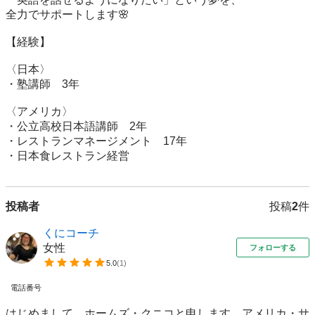
全力でサポートします🌸

【経験】

〈日本〉  

・塾講師　3年

〈アメリカ〉  

・公立高校日本語講師　2年  

・レストランマネージメント　17年  

・日本食レストラン経営
投稿者
投稿
2
件
くにコーチ
女性
フォローする
5.0
(
1
)
電話番号
はじめまして。ホームズ・クニコと申します。アメリカ・サ