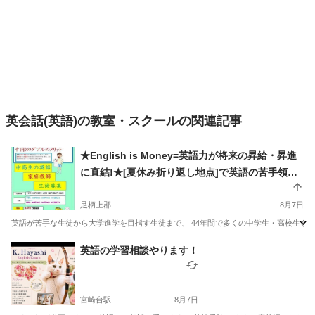
英会話(英語)の教室・スクールの関連記事
★English is Money=英語力が将来の昇給・昇進
に直結!★[夏休み折り返し地点]で英語の苦手領域
を克服するピンポイント集中指導★【元高校教
師】44年の指導経験で“分かる”まで丁寧にサポー
足柄上郡
8月7日
トします 月4回8,000円から／60分無料体験あり
英語が苦手な生徒から大学進学を目指す生徒まで、 44年間で多くの中学生・高校生を指
（残り2名）
神奈川
足柄上郡
英語/基礎英語
英語教師
英語の学習相談やります！
宮崎台駅
8月7日