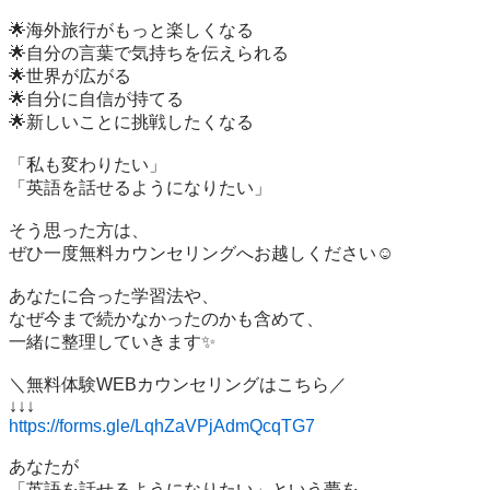
🌟海外旅行がもっと楽しくなる  

🌟自分の言葉で気持ちを伝えられる  

🌟世界が広がる  

🌟自分に自信が持てる  

🌟新しいことに挑戦したくなる

「私も変わりたい」  

「英語を話せるようになりたい」

そう思った方は、  

ぜひ一度無料カウンセリングへお越しください☺️

あなたに合った学習法や、  

なぜ今まで続かなかったのかも含めて、  

一緒に整理していきます✨

＼無料体験WEBカウンセリングはこちら／  

https://forms.gle/LqhZaVPjAdmQcqTG7
あなたが  

「英語を話せるようになりたい」という夢を、  
