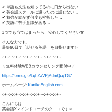
✔ 単語も文法も知ってるのに口から出ない…  

✔ 英会話スクールに通ったのに話せない…  

✔ 勉強が続かず何度も挫折した…  

✔ 英語に苦手意識がある…

1つでも当てはまったら、安心してください🌸

そんな方でも、

最短90日で「話せる英語」を目指せます✨

-:+:-:+:-:+:-:+:-:+:-:+:-:+:-+:-+-:+:-:+:-

＼無料体験WEBカウンセリング受付中／

https://forms.gle/LqhZaVPjAdmQcqTG7
ホームページ: 
KunikoEnglish.com
-:+:-:+:-:+:-:+:-:+:-:+:-:+:-+:-+-:+:-:+:-

こんにちは！  

英会話Xマインドコーチのクニコです☺️
