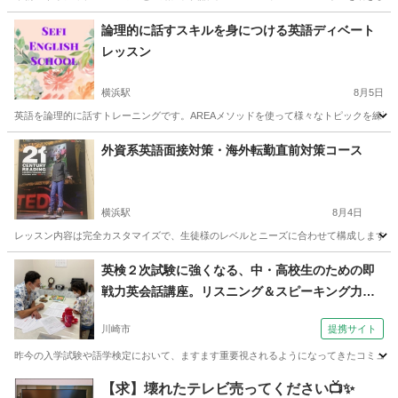
を募集中！経験豊富なネイティブ講師と一緒に英
神奈川
藤沢市
鵠沼海岸駅
英会話
ネイティブスピーカー
論理的に話すスキルを身につける英語ディベート
語力をレベルアップしましょう！ 英語のネイティ
レッスン
ブスピーカーと一緒に英語を学ぶ
横浜駅
8月5日
英語を論理的に話すトレーニングです。AREAメソッドを使って様々なトピックを練習し
神奈川
横浜市
横浜駅
英語
スピーキング
外資系英語面接対策・海外転勤直前対策コース
横浜駅
8月4日
レッスン内容は完全カスタマイズで、生徒様のレベルとニーズに合わせて構成します。
神奈川
横浜市
横浜駅
ビジネス英語
プレゼンテーション
英検２次試験に強くなる、中・高校生のための即
戦力英会話講座。リスニング＆スピーキング力を
磨き上げます（外語学院 インターエド 新百合ヶ丘
川崎市
提携サイト
校）
昨今の入学試験や語学検定において、ますます重要視されるようになってきたコミュニケ
神奈川
川崎市
英会話
【求】壊れたテレビ売ってください📺✨