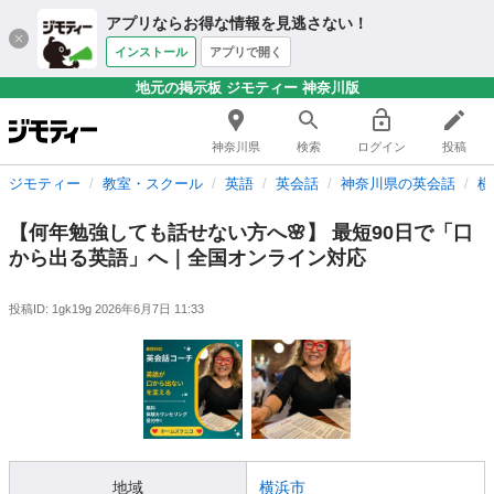
アプリならお得な情報を見逃さない！
インストール
アプリで開く
地元の掲示板 ジモティー 神奈川版
神奈川県
検索
ログイン
投稿
ジモティー
教室・スクール
英語
英会話
神奈川県の英会話
横
【何年勉強しても話せない方へ🌸】 最短90日で「口
から出る英語」へ｜全国オンライン対応
投稿ID: 1gk19g
2026年6月7日 11:33
地域
横浜市