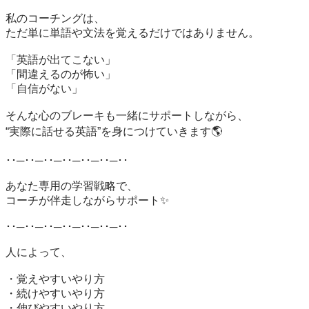
私のコーチングは、

ただ単に単語や文法を覚えるだけではありません。

「英語が出てこない」  

「間違えるのが怖い」  

「自信がない」

そんな心のブレーキも一緒にサポートしながら、  

“実際に話せる英語”を身につけていきます🌎

･･─･･─･･─･･─･･─･･─･･

あなた専用の学習戦略で、  

コーチが伴走しながらサポート✨

･･─･･─･･─･･─･･─･･─･･

人によって、

・覚えやすいやり方  

・続けやすいやり方  

・伸びやすいやり方
