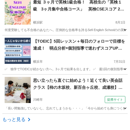
最短 ３ヶ月で英検1級合格！ 高校生の「英検１
級 3ヶ月集中合格コース」 英検CSEスコア 250
0以上で受験に差をつける！ 個別指導 横浜 東
京 オンライン
横浜駅
8月1日
何度受験しても不合格のあなたへ。圧倒的な合格率を誇るSefi English School
神奈川
横浜市
横浜駅
英検
1級
【TOEIC】5回レッスン＋毎日のフォローで目標を
達成！ 弱点分析×個別指導で迷わずスコアUP！3
00件以上の指導実績
横浜市
7月31日
✅ 独学でTOEICが続かない方へ。3ヶ月で結果を出します。 ✅ 週1回の個別指導+
神奈川
横浜市
TOEIC(R)テスト
弱点
思い立ったら直ぐに始めよう！近くて良い英会話
クラス【柿の木坂校、新百合ヶ丘校、成瀬校】
（外語学院 インターエド 新百合ヶ丘校）
川崎市
提携サイト
「長い間勉強していないし、忘れてしまうかも・・・」「今から始めても身につくか分か
神奈川
川崎市
英会話
もっと見る