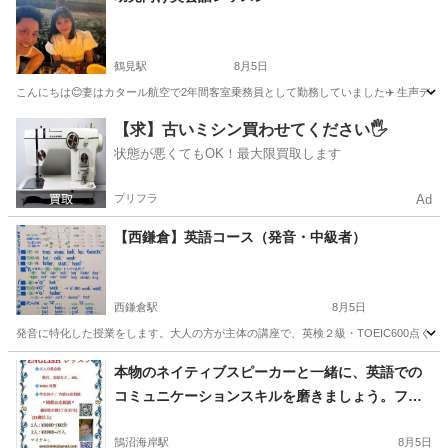
鶴見駅
8月5日
こんにちは😊妻はカタール航空で2年間客室乗務員として勤務していました✈️ 生声データです。 https://driv
神奈川
横浜市
鶴見駅
英語
幼児
【求】古いミシン買わせてください🖐️
状態が悪くてもOK！最大限買取します
プリフラ
Ad
【西鎌倉】英語コース（発音・中級者）
西鎌倉駅
8月5日
発音に特化した授業をします。大人の方が主体の講座で、英検２級・TOEIC600点くらいの中
神奈川
鎌倉市
西鎌倉駅
発音
1級
本物のネイティブスピーカーと一緒に、英語での
コミュニケーションスキルを磨きましょう。フォ
ーマルな会話からカジュアルな会話まで、幅広く
対応します。レッスンは、役立つ会話を身につけ
鵠沼海岸駅
8月5日