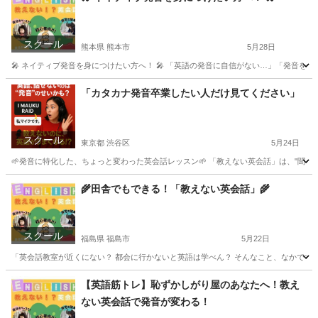
スクール
熊本県 熊本市
5月28日
🎤 ネイティブ発音を身につけたい方へ！ 🎤 「英語の発音に自信がない…」「発音を直した
熊本
熊本市
発音
ネイティブ
「カタカナ発音卒業したい人だけ見てください」
スクール
東京都 渋谷区
5月24日
🌱発音に特化した、ちょっと変わった英会話レッスン🌱 「教えない英会話」は、"聞く→
東京
渋谷区
発音
YouTube
🌾田舎でもできる！「教えない英会話」🌾
スクール
福島県 福島市
5月22日
「英会話教室が近くにない？ 都会に行かないと英語は学べん？ そんなこと、なかです！💪」
福島
福島市
英会話
都会
【英語筋トレ】恥ずかしがり屋のあなたへ！教え
ない英会話で発音が変わる！