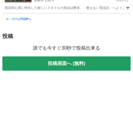
青森県 弘前市
5月17日
英語初心者に特化した新しいスタイルの英会話教室、「教えない英会話」へようこそ！ マ
青森
弘前市
英会話
マンツーマン
ページTOPへ
投稿
誰でも今すぐ30秒で投稿出来る
投稿画面へ (無料)