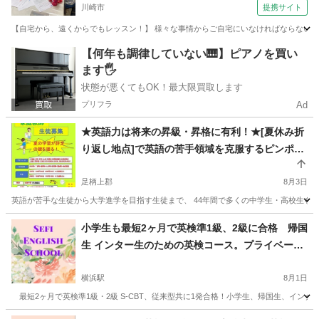
川崎市
提携サイト
校）
【自宅から、遠くからでもレッスン！】 様々な事情からご自宅にいなければならない、
神奈川
川崎市
英会話
【何年も調律していない🎹】ピアノを買い
ます🖐️
状態が悪くてもOK！最大限買取します
プリフラ
Ad
★英語力は将来の昇級・昇格に有利！★[夏休み折
り返し地点]で英語の苦手領域を克服するピンポイ
ント集中指導★【元高校教師】44年の指導経験
で“分かる”まで丁寧にサポートします 月4回8,000
足柄上郡
8月3日
円から／60分無料体験あり（残り2名）
英語が苦手な生徒から大学進学を目指す生徒まで、 44年間で多くの中学生・高校生を指
神奈川
足柄上郡
英語/基礎英語
英語教師
小学生も最短2ヶ月で英検準1級、2級に合格 帰国
生 インター生のための英検コース。プライベート
レッスン
横浜駅
8月1日
最短2ヶ月で英検準1級・2級 S-CBT、従来型共に1発合格！小学生、帰国生、イン
神奈川
横浜市
横浜駅
英会話
短期