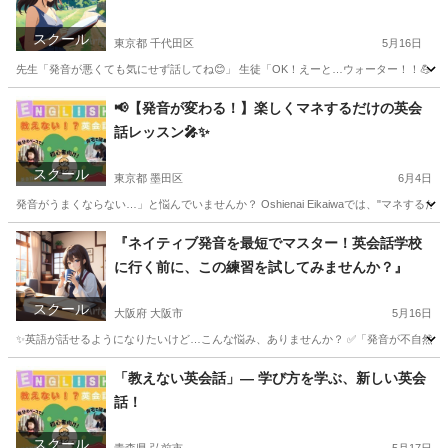
スクール
東京都 千代田区
5月16日
先生「発音が悪くても気にせず話してね😊」 生徒「OK！えーと…ウォーター！！💪」 
東京
千代田区
発音
先生
📢【発音が変わる！】楽しくマネするだけの英会
話レッスン🎤✨
スクール
東京都 墨田区
6月4日
発音がうまくならない…」と悩んでいませんか？ Oshienai Eikaiwaでは、"マネするだけ
東京
墨田区
発音
マネ
『ネイティブ発音を最短でマスター！英会話学校
に行く前に、この練習を試してみませんか？』
スクール
大阪府 大阪市
5月16日
✨英語が話せるようになりたいけど…こんな悩み、ありませんか？ ✅「発音が不自然で通
大阪
大阪市
英語
ネイティブ
「教えない英会話」— 学び方を学ぶ、新しい英会
話！
スクール