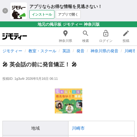
アプリならお得な情報を見逃さない！
インストール
アプリで開く
地元の掲示板 ジモティー 神奈川版
神奈川県
検索
ログイン
投稿
ジモティー
教室・スクール
英語
発音
神奈川県の発音
川崎市
🎤 英会話の前に発音矯正！ 🎤
投稿ID: 1g3u4r
2026年5月16日 06:11
地域
川崎市