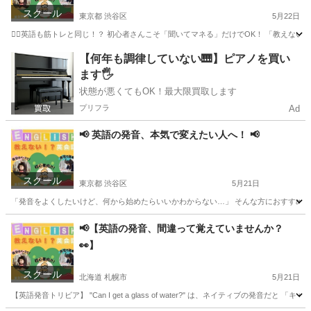
スクール
東京都 渋谷区
5月22日
🏋️‍♀️英語も筋トレと同じ！？ 初心者さんこそ「聞いてマネる」だけでOK！ 「教えない英
東京
渋谷区
英会話
【何年も調律していない🎹】ピアノを買い
ます🖐️
状態が悪くてもOK！最大限買取します
プリフラ
Ad
📢 英語の発音、本気で変えたい人へ！ 📢
スクール
東京都 渋谷区
5月21日
「発音をよくしたいけど、何から始めたらいいかわからない…」 そんな方におすすめなのが 教
東京
渋谷区
英会話
ネイティブ
📢【英語の発音、間違って覚えていませんか？
👀】
スクール
北海道 札幌市
5月21日
【英語発音トリビア】 "Can I get a glass of water?" は、ネイティブの発