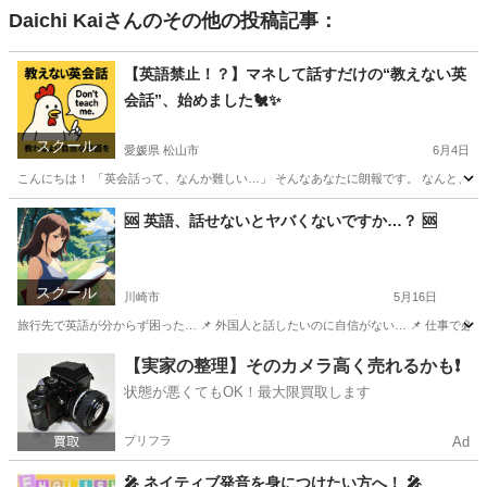
Daichi Kai
さんのその他の投稿記事：
【英語禁止！？】マネして話すだけの“教えない英
会話”、始めました🐔✨
スクール
愛媛県 松山市
6月4日
こんにちは！ 「英会話って、なんか難しい…」 そんなあなたに朗報です。 なんと、うちのレ
愛媛
松山市
発音
マネ
🆘 英語、話せないとヤバくないですか…？ 🆘
スクール
川崎市
5月16日
旅行先で英語が分からず困った… 📌 外国人と話したいのに自信がない… 📌 仕事で必要
神奈川
川崎市
発音
マネ
【実家の整理】そのカメラ高く売れるかも❗️
状態が悪くてもOK！最大限買取します
プリフラ
Ad
🎤 ネイティブ発音を身につけたい方へ！ 🎤