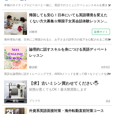
られるように設計されています。成人の生徒さん
本物のネイティブスピーカーと一緒に、英語でのコミュニケーションスキルを磨きましょ
を募集中！経験豊富なネイティブ講師と一緒に英
神奈川
藤沢市
鵠沼海岸駅
英会話
ネイティブスピーカー
帰国しても安心！日本にいても英語環境を変えた
語力をレベルアップしましょう！ 英語のネイティ
くない方大募集☆帰国子女英会話体験レッスン
ブスピーカーと一緒に英語を学ぶ
（外語学院 インターエド 新百合ヶ丘校）
川崎市
提携サイト
海外滞在の後、日本にご帰国されると、お子さまの語学力の低下を心配されるご両親も多
神奈川
川崎市
英会話
論理的に話すスキルを身につける英語ディベート
レッスン
横浜駅
8月5日
英語を論理的に話すトレーニングです。AREAメソッドを使って様々なトピックを練習し
神奈川
横浜市
横浜駅
英語
スピーキング
【求】古いミシン買わせてください🖐️
状態が悪くてもOK！最大限買取します
プリフラ
Ad
外資系英語面接対策・海外転勤直前対策コース