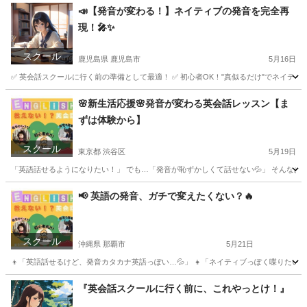
北海道
札幌市
発音
ネイティブ
📣【発音が変わる！】ネイティブの発音を完全再
現！🎤✨
スクール
鹿児島県 鹿児島市
5月16日
✅ 英会話スクールに行く前の準備として最適！ ✅ 初心者OK！"真似るだけ"でネイティブ発音が身
鹿児島
鹿児島市
英会話
ネイティブ
🌸新生活応援🌸発音が変わる英会話レッスン【ま
ずは体験から】
スクール
東京都 渋谷区
5月19日
「英語話せるようになりたい！」 でも…「発音が恥ずかしくて話せない💦」 そんなあなたへ
東京
渋谷区
英会話
英会話レッスン
📢 英語の発音、ガチで変えたくない？🔥
スクール
沖縄県 那覇市
5月21日
👦「英語話せるけど、発音カタカナ英語っぽい…💦」 👧「ネイティブっぽく喋りたいけど、ど
沖縄
那覇市
英会話
ネイティブ
『英会話スクールに行く前に、これやっとけ！』