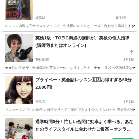
横浜駅
8月4日
レッスン内容は完全カスタマイズで、生徒様のレベルとニーズに合わせて構成します。
神奈川
横浜市
横浜駅
ビジネス英語
プレゼンテーション
英検1級・TOEIC満点の講師が、英検の個人指導
(講師宅またはオンライン)
南林間駅
8月3日
★★私の生徒が、全国模試の英語で一位になりました！！★★ （学校の勉強対策は一切しな
神奈川
大和市
南林間駅
英検
1級
プライベート英会話レッスン🇺🇸お得すぎる60分
2,800円❗️
横浜市
8月3日
マンツーマンでこの条件は 自信を持ってご案内できます😊 🇺🇸以前から 英会話が出来た
神奈川
横浜市
英会話
英会話レッスン
通学時間0分！忙しい合間に効率よく学べる。あな
たのライフスタイルに合わせたご提案～オンライ
ン英会話～（外語学院 インターエド 新百合ヶ丘