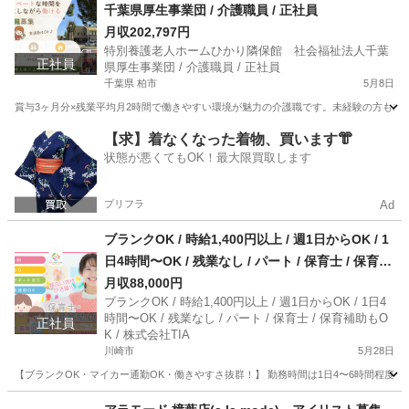
千葉県厚生事業団 / 介護職員 / 正社員
月収202,797円
特別養護老人ホームひかり隣保館 社会福祉法人千葉
正社員
県厚生事業団 / 介護職員 / 正社員
千葉県 柏市
5月8日
賞与3ヶ月分×残業平均月2時間で働きやすい環境が魅力の介護職です。未経験の方も1
千葉
柏市
介護士
【求】着なくなった着物、買います👘
状態が悪くてもOK！最大限買取します
プリフラ
Ad
ブランクOK / 時給1,400円以上 / 週1日からOK / 1
日4時間〜OK / 残業なし / パート / 保育士 / 保育補
助もOK / 株式会社TIA
月収88,000円
ブランクOK / 時給1,400円以上 / 週1日からOK / 1日4
時間〜OK / 残業なし / パート / 保育士 / 保育補助もO
正社員
K / 株式会社TIA
川崎市
5月28日
【ブランクOK・マイカー通勤OK・働きやすさ抜群！】 勤務時間は1日4〜6時間程度
神奈川
川崎市
保育士