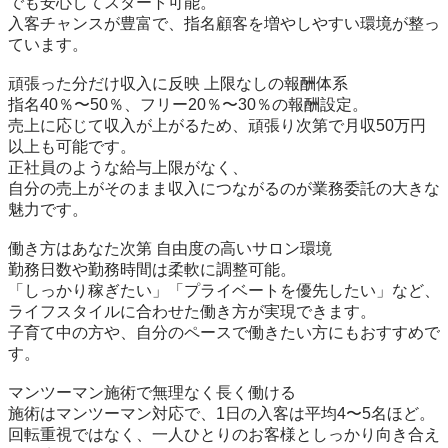
でも安心してスタート可能。

入客チャンスが豊富で、指名顧客を増やしやすい環境が整っ
ています。

頑張った分だけ収入に反映 上限なしの報酬体系

指名40％〜50％、フリー20％〜30％の報酬設定。

売上に応じて収入が上がるため、頑張り次第で月収50万円
以上も可能です。

正社員のような給与上限がなく、

自分の売上がそのまま収入につながるのが業務委託の大きな
魅力です。

働き方はあなた次第 自由度の高いサロン環境

勤務日数や勤務時間は柔軟に調整可能。

「しっかり稼ぎたい」「プライベートを優先したい」など、

ライフスタイルに合わせた働き方が実現できます。

子育て中の方や、自分のペースで働きたい方にもおすすめで
す。

マンツーマン施術で無理なく長く働ける

施術はマンツーマン対応で、1日の入客は平均4〜5名ほど。

回転重視ではなく、一人ひとりのお客様としっかり向き合え