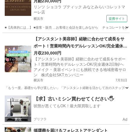
活躍中】
月給230,000円
リンツ ショコラ ブティック みなとみらいコレットマ
ーレ店
横浜市
提携サイト
■【具体的には…】 ■接客・販売 …お客様と会話を楽しみながら チョコレートをおすす
神奈川
横浜市
飲食
【アシスタント美容師】経験に合わせて成長をサ
ポート ! 営業時間内モデルレッスンOK/完全週休2
日制/ヘアメイク ･ 美容イベントにも挑戦できる地
月収230,000円
【アシスタント美容師】経験に合わせて成長をサポー
域密着サロン 株式会社SKTカンパニー
ト ! 営業時間内モデルレッスンOK/完全週休2日制/ヘ
アメイク ･ 美容イベントにも挑戦できる地域密着サロ
ン 株式会社SKTカンパニー
横浜市
7月31日
「もう一度、基礎から学び直したい」「アシスタント経験を活かして次のステップへ進み
神奈川
横浜市
美容師
新卒
【求】古いミシン買わせてください🖐️
状態が悪くてもOK！最大限買取します
プリフラ
Ad
循環葬を届けるフォレストアテンダント