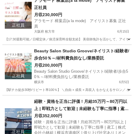
アラモード 樟葉店(a la mode) アイリスト募集
正社員
月収230,000円
アラモード 樟葉店(a la mode) アイリスト募集 正社
正社員
員
大阪府 枚方市
6月15日
【17:30退勤可能／日曜定休／病児保育料全額支給】 美容師免許を活かして、アイリス
大阪
枚方市
その他
Beauty Salon Studio Groove/ネイリスト/経験者/
歩合50％～/材料費負担なし/業務委託
月収200,000円
Beauty Salon Studio Groove/ネイリスト/経験者/歩合5
正社員
0％～/材料費負担なし/業務委託
横浜市
6月5日
【駅チカ徒歩30秒/リピート率100％】 ＼自由 × 成長 × 高収入 をかなえるサロン／
神奈川
横浜市
ネイリスト
業務委託
経験・資格を正当に評価 ! 月給35万円～80万円以
上 | 即戦力として歓迎 | 未経験も丁寧に指導 | 鳶工
| 株式会社小林組 | 横浜市港南区 | 借り上げ社宅あ
月収352,000円
経験・資格を正当に評価 ! 月給35万円～80万円以上 |
り | オンライン面接可
即戦力として歓迎 | 未経験も丁寧に指導 | 鳶工 | 株式
正社員
会社小林組 | 横浜市港南区 | 借り上げ社宅あり | オン