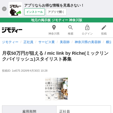
アプリならお得な情報を見逃さない！
インストール
アプリで開く
地元の掲示板 ジモティー 神奈川版
神奈川県
検索
ログイン
投稿
ジモティー
正社員
サービス業
美容師
神奈川県の美容師
横須
月収50万円が狙える / mic link by Riche(ミックリン
クバイリッシュ)スタイリスト募集
投稿ID: 1ot575
2026年4月30日 10:28
雇用形態
正社員