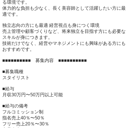
る環境です。

体力的な負担も少なく、長く美容師として活躍したい方に最
適です。

独立志向の方にも最適 経営視点も身につく環境

売上管理や顧客づくりなど、将来独立を目指す方にも必要な
スキルが身につきます。

技術だけでなく、経営やマネジメントにも興味がある方にも
おすすめです。

■■■■■■■■■■　募集内容　■■■■■■■■■■

■募集職種	

スタイリスト

■給与	

月収30万円〜50万円以上可能

■給与の備考	

フルコミッション制

指名売上40％〜50％

フリー売上20％〜30％
