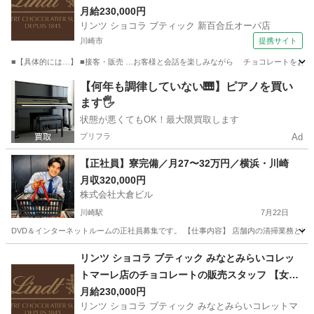
（英語以外）】
月給230,000円
リンツ ショコラ ブティック 新百合丘オーパ店
川崎市
提携サイト
■【具体的には…】 ■接客・販売 …お客様と会話を楽しみながら チョコレートをおすす
神奈川
川崎市
飲食
【何年も調律していない🎹】ピアノを買い
ます🖐️
状態が悪くてもOK！最大限買取します
プリフラ
Ad
【正社員】寮完備／月27〜32万円／横浜・川崎
月収320,000円
株式会社大倉ビル
川崎駅
7月22日
DVD＆インターネットルームの正社員募集です。 【仕事内容】 店舗内の清掃業務と簡単
神奈川
川崎市
川崎駅
その他
未経験
リンツ ショコラ ブティック みなとみらいコレッ
トマーレ店のチョコレートの販売スタッフ 【女性
活躍中】
月給230,000円
リンツ ショコラ ブティック みなとみらいコレットマ