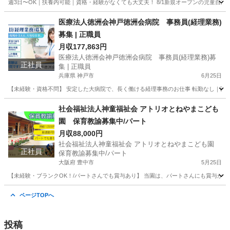
週3日〜OK｜扶養内可能｜資格・経験がなくても大丈夫！ 8/1新規オープンの児童自立
大阪
大阪市
その他
医療法人徳洲会神戸徳洲会病院 事務員(経理業務)
募集 | 正職員
月収177,863円
医療法人徳洲会神戸徳洲会病院 事務員(経理業務)募
正社員
集 | 正職員
兵庫県 神戸市
6月25日
【未経験・資格不問】 安定した大病院で、長く働ける経理事務のお仕事 転勤なし｜医療
兵庫
神戸市
医療事務
社会福祉法人神童福祉会 アトリオとねやまこども
園 保育教諭募集中/パート
月収88,000円
社会福祉法人神童福祉会 アトリオとねやまこども園
正社員
保育教諭募集中/パート
大阪府 豊中市
5月25日
【未経験・ブランクOK！/パートさんでも賞与あり】 当園は、パートさんにも賞与がありま
大阪
豊中市
保育士
未経験
ページTOPへ
投稿