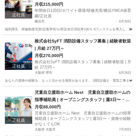
月収215,000円
年間休日120日/ホワイト環境/研修充実/横浜YMCA保育
正社員
園/正社員
横浜市
6月30日
福利厚生・研修制度充実/定着率90％/所定休日消化率100％ ICTシステムを導入し、保
神奈川
横浜市
保育士
保育園
株式会社SyFT 消防設備スタッフ募集 | 経験者歓迎
| 月給 27万円～
月収270,000円
株式会社SyFT 消防設備スタッフ募集 | 経験者歓迎 | 月
正社員
給 27万円～
大阪府 堺市
6月26日
あなたの資格や経験を、もっと活かせる場所があります。 消防設備士・電気工事士の腕を
大阪
堺市
メンテナンス
病院
児童自立援助ホーム Nest 児童自立援助ホームの
指導補助員 | オープニングスタッフ | 週3日〜 ･ 資
格や経験がなくてもOK
月収88,000円
児童自立援助ホーム Nest 児童自立援助ホームの指導
補助員 | オープニングスタッフ | 週3日〜 ･ 資格や経験
正社員
がなくてもOK
大阪府 大阪市
7月30日