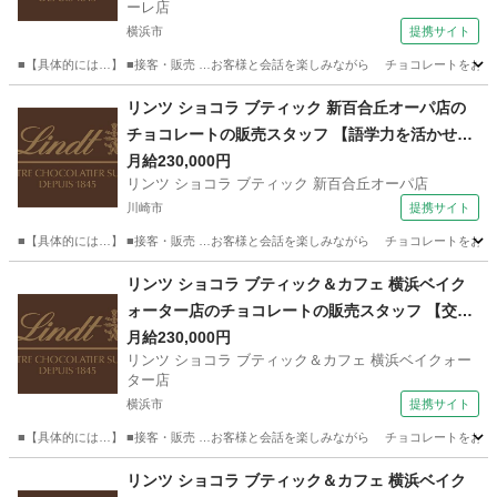
ーレ店
横浜市
提携サイト
■【具体的には…】 ■接客・販売 …お客様と会話を楽しみながら チョコレートをおすす
神奈川
横浜市
飲食
リンツ ショコラ ブティック 新百合丘オーパ店の
チョコレートの販売スタッフ 【語学力を活かせる
（英語以外）】
月給230,000円
リンツ ショコラ ブティック 新百合丘オーパ店
川崎市
提携サイト
■【具体的には…】 ■接客・販売 …お客様と会話を楽しみながら チョコレートをおすす
神奈川
川崎市
飲食
リンツ ショコラ ブティック＆カフェ 横浜ベイク
ォーター店のチョコレートの販売スタッフ 【交通
費支給】
月給230,000円
リンツ ショコラ ブティック＆カフェ 横浜ベイクォー
ター店
横浜市
提携サイト
■【具体的には…】 ■接客・販売 …お客様と会話を楽しみながら チョコレートをおすす
神奈川
横浜市
飲食
リンツ ショコラ ブティック＆カフェ 横浜ベイク