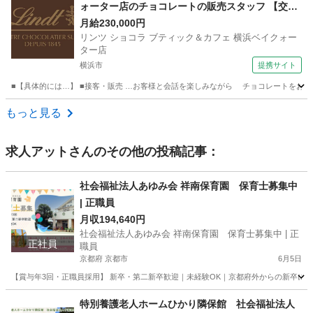
ォーター店のチョコレートの販売スタッフ 【交通
費支給】
月給230,000円
リンツ ショコラ ブティック＆カフェ 横浜ベイクォー
ター店
横浜市
提携サイト
■【具体的には…】 ■接客・販売 …お客様と会話を楽しみながら チョコレートをおすす
神奈川
横浜市
飲食
もっと見る
求人アット
さんのその他の投稿記事：
社会福祉法人あゆみ会 祥南保育園 保育士募集中
| 正職員
月収194,640円
社会福祉法人あゆみ会 祥南保育園 保育士募集中 | 正
正社員
職員
京都府 京都市
6月5日
【賞与年3回・正職員採用】 新卒・第二新卒歓迎｜未経験OK｜京都府外からの新卒には
京都
京都市
保育士
特別養護老人ホームひかり隣保館 社会福祉法人