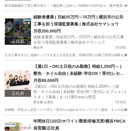
東京都板橋区で管工事の求人！！建設業には珍しい年間休日100日以上！案件豊富につき
東京
板橋区
その他
経験者優遇 | 月給35万円～70万円 | 横浜市の公共
工事を担う現場監督募集 | 株式会社ヤマショウ
月収350,000円
経験者優遇 | 月給35万円～70万円 | 横浜市の公共工事
正社員
を担う現場監督募集 | 株式会社ヤマショウ
横浜市
7月29日
公共工事を中心に地域インフラを支える安定企業。現場代理人や施工管理の経験を正当に評
神奈川
横浜市
施工管理
【週1日～OK/土日祝のみ勤務】時給1,250円～ |
髪色・ネイル自由 | 未経験･学生OK ! 受付(レセプ
ション)スタッフ募集 | まつげ家Kurun上野店
月収88,000円
【週1日～OK/土日祝のみ勤務】時給1,250円～ | 髪
色・ネイル自由 | 未経験･学生OK ! 受付(レセプション)
正社員
スタッフ募集 | まつげ家Kurun上野店
東京都 台東区
7月22日
未経験・学生さん必見！レア求人！受付から始めるサロンワーク｜髪色・ネイル自由 笑顔で
東京
台東区
その他
年間休日120日/ホワイト環境/研修充実/横浜YMCA
保育園/正社員