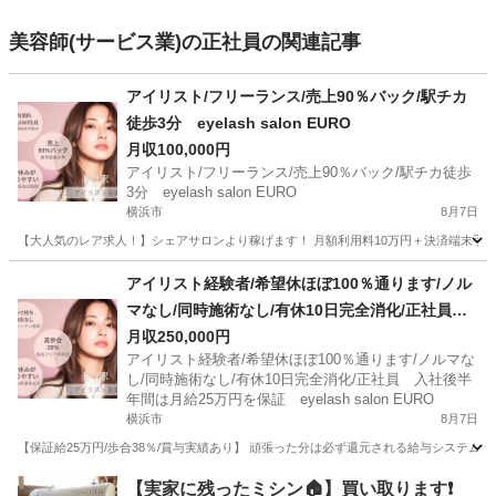
美容師(サービス業)の正社員の関連記事
アイリスト/フリーランス/売上90％バック/駅チカ
徒歩3分 eyelash salon EURO
月収100,000円
アイリスト/フリーランス/売上90％バック/駅チカ徒歩
3分 eyelash salon EURO
横浜市
8月7日
【大人気のレア求人！】シェアサロンより稼げます！ 月額利用料10万円＋決済端末手数
神奈川
横浜市
美容師
フリーランス
アイリスト経験者/希望休ほぼ100％通ります/ノル
マなし/同時施術なし/有休10日完全消化/正社員
入社後半年間は月給25万円を保証 eyelash salo
月収250,000円
アイリスト経験者/希望休ほぼ100％通ります/ノルマな
n EURO
し/同時施術なし/有休10日完全消化/正社員 入社後半
年間は月給25万円を保証 eyelash salon EURO
横浜市
8月7日
【保証給25万円/歩合38％/賞与実績あり】 頑張った分は必ず還元される給与システム
神奈川
横浜市
美容師
未経験
【実家に残ったミシン🏠】買い取ります❗️