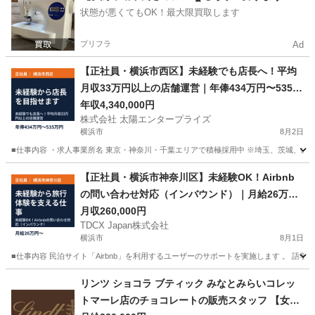
状態が悪くてもOK！最大限買取します
プリフラ
Ad
【正社員・横浜市西区】未経験でも店長へ！平均
月収33万円以上の店舗運営｜年俸434万円〜535万
円
年収4,340,000円
株式会社 太陽エンタープライズ
横浜市
8月2日
■仕事内容 ・求人事業所名 東京・神奈川・千葉エリアで積極採用中 ※埼玉、茨城、山
神奈川
横浜市
サービス業
未経験
【正社員・横浜市神奈川区】未経験OK！Airbnb
の問い合わせ対応（インバウンド）｜月給26万
円〜
月収260,000円
TDCX Japan株式会社
横浜市
8月1日
■仕事内容 民泊サイト「Airbnb」を利用するユーザーのサポートを実施します 。 語学力
神奈川
横浜市
サービス業
業務
リンツ ショコラ ブティック みなとみらいコレッ
トマーレ店のチョコレートの販売スタッフ 【女性