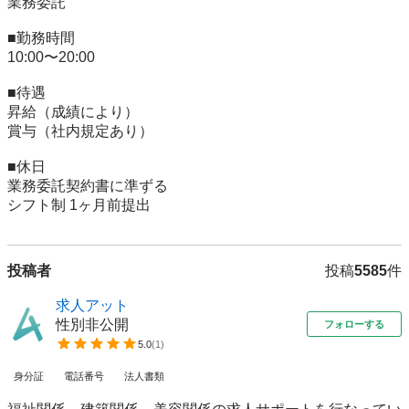
業務委託

■勤務時間	

10:00〜20:00

■待遇	

昇給（成績により）

賞与（社内規定あり）

■休日	

業務委託契約書に準ずる

シフト制 1ヶ月前提出
投稿者
投稿
5585
件
求人アット
性別非公開
フォローする
5.0
(
1
)
身分証
電話番号
法人書類