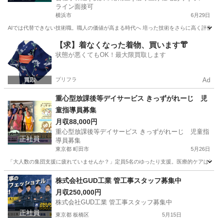
ライン面接可
横浜市
6月29日
AIでは代替できない技術職。職人の価値が高まる時代へ 培った技術をさらに高く評価す
神奈川
横浜市
鳶職
【求】着なくなった着物、買います👘
状態が悪くてもOK！最大限買取します
プリフラ
Ad
重心型放課後等デイサービス きっずがれーじ 児
童指導員募集
月収88,000円
重心型放課後等デイサービス きっずがれーじ 児童指
正社員
導員募集
東京都 町田市
5月26日
「大人数の集団支援に疲れていませんか？」定員5名のゆったり支援。医療的ケアは看護師
東京
町田市
保育士
株式会社GUD工業 管工事スタッフ募集中
月収250,000円
株式会社GUD工業 管工事スタッフ募集中
正社員
東京都 板橋区
5月15日