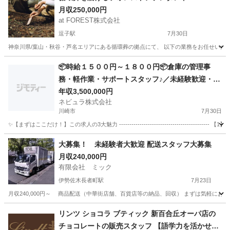
月収250,000円
at FOREST株式会社
逗子駅
7月30日
神奈川県/葉山・秋谷・芦名エリアにある循環葬の拠点にて、 以下の業務をお任せいたし
神奈川
横須賀市
逗子駅
その他
業務
📦時給１５００円～１８００円📦倉庫の管理事
務・軽作業・サポートスタッフ♪／未経験歓迎・学
歴不問／シフト制・選べる勤務時間【126231】
年収3,500,000円
ネビュラ株式会社
川崎市
7月30日
✨【まずはここだけ！】この求人の3大魅力 --------------------------------------
神奈川
川崎市
サービス業
未経験
大募集！ 未経験者大歓迎 配送スタッフ大募集
月収240,000円
有限会社 ミック
伊勢佐木長者町駅
7月23日
月収240,000円～ 商品配送（中華街店舗、百貨店等の納品、回収） まずは気軽にお問
神奈川
横浜市
伊勢佐木長者町駅
飲食
リンツ ショコラ ブティック 新百合丘オーパ店の
チョコレートの販売スタッフ 【語学力を活かせる