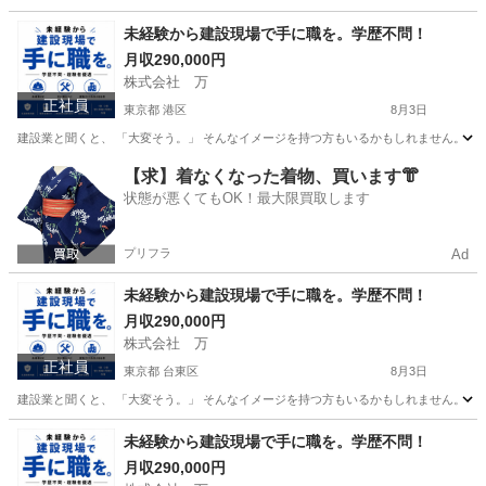
東京
八王子市
その他
未経験から建設現場で手に職を。学歴不問！
月収290,000円
株式会社 万
正社員
東京都 港区
8月3日
建設業と聞くと、 「大変そう。」 そんなイメージを持つ方もいるかもしれません。 で
東京
港区
その他
【求】着なくなった着物、買います👘
状態が悪くてもOK！最大限買取します
プリフラ
Ad
未経験から建設現場で手に職を。学歴不問！
月収290,000円
株式会社 万
正社員
東京都 台東区
8月3日
建設業と聞くと、 「大変そう。」 そんなイメージを持つ方もいるかもしれません。 で
東京
台東区
その他
未経験
未経験から建設現場で手に職を。学歴不問！
月収290,000円