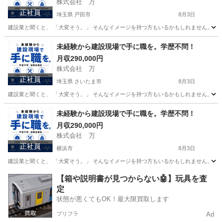
株式会社 万
正社員
埼玉県 戸田市
8月3日
建設業と聞くと、 「大変そう。」 そんなイメージを持つ方もいるかもしれません。 で
埼玉
戸田市
その他
未経験
未経験から建設現場で手に職を。学歴不問！
月収290,000円
株式会社 万
正社員
埼玉県 さいたま市
8月3日
建設業と聞くと、 「大変そう。」 そんなイメージを持つ方もいるかもしれません。 で
埼玉
さいたま市
その他
未経験
未経験から建設現場で手に職を。学歴不問！
月収290,000円
株式会社 万
正社員
横浜市
8月3日
建設業と聞くと、 「大変そう。」 そんなイメージを持つ方もいるかもしれません。 で
神奈川
横浜市
その他
未経験
【箱や説明書が見つからない🤖】玩具を査
定
状態が悪くてもOK！最大限買取します
プリフラ
Ad