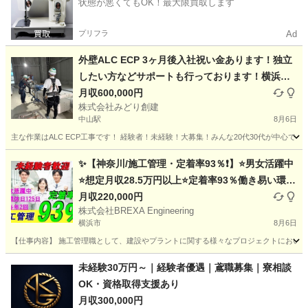
状態が悪くてもOK！最大限買取します
プリフラ
Ad
外壁ALC ECP 3ヶ月後入社祝い金あります！独立
したい方などサポートも行っております！横浜市
又は八王子エリアにも支店があります！1人親方も
月収600,000円
株式会社みどり創建
歓迎です！ALC ECP 従業員募集！！楽しい仲間達
中山駅
8月6日
と仕事しませんか？
主な作業はALC ECP工事です！ 経験者！未経験！大募集！みんな20代30代が中心で
神奈川
横浜市
中山駅
土木
ALC
✨【神奈川/施工管理・定着率93％❗】⭐男女活躍中
⭐想定月収28.5万円以上⭐定着率93％働き易い環境
／未経験者積極採用◎選考１回/未経験者でも安心
月収220,000円
株式会社BREXA Engineering
サポート🔰/国家資格が取得できる‼️
横浜市
8月6日
【仕事内容】 施工管理職として、建設やプラントに関する様々なプロジェクトにおいて
神奈川
横浜市
施工管理
未経験
未経験30万円～｜経験者優遇｜鳶職募集｜寮相談
OK・資格取得支援あり
月収300,000円