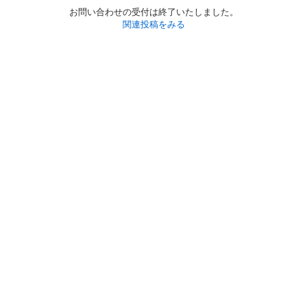
お問い合わせの受付は終了いたしました。
関連投稿をみる
初めての方へ
利用規約
プライバシーポリシー
プライバシー・ステートメント
健全化に資する運用方針
お問い合わせ
運営会社
サイトマップ
ご利用ガイド
フリーワードで探す
PC版で表示
都道府県選択
特定商取引法の表示
利用者情報の外部送信について
© 2011-
2026
Jmty, Inc.