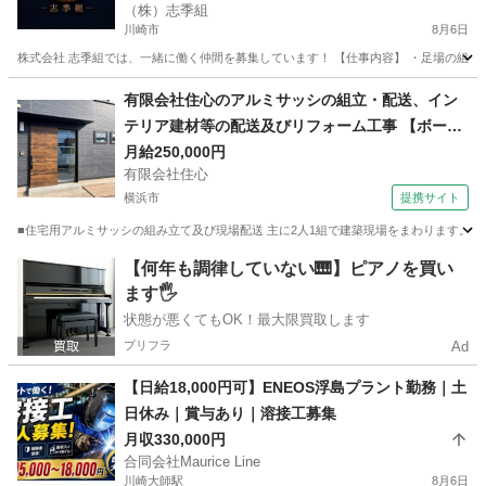
（株）志季組
川崎市
8月6日
株式会社 志季組では、一緒に働く仲間を募集しています！ 【仕事内容】 ・足場の組立・
神奈川
川崎市
鳶職
有限会社住心のアルミサッシの組立・配送、イン
テリア建材等の配送及びリフォーム工事 【ボーナ
ス・賞与あり】
月給250,000円
有限会社住心
横浜市
提携サイト
■住宅用アルミサッシの組み立て及び現場配送 主に2人1組で建築現場をまわります。 
神奈川
横浜市
内装職人
【何年も調律していない🎹】ピアノを買い
ます🖐️
状態が悪くてもOK！最大限買取します
プリフラ
Ad
【日給18,000円可】ENEOS浮島プラント勤務｜土
日休み｜賞与あり｜溶接工募集
月収330,000円
合同会社Maurice Line
川崎大師駅
8月6日