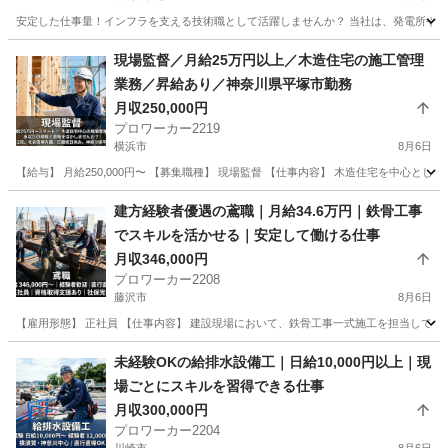
安定した仕事量！インフラを支える技術職として活躍しませんか？ 当社は、発電所や石
神奈川
川崎市
川崎大師駅
プラント設計
現場監督／月給25万円以上／木造住宅の施工管理
業務／昇給あり／神奈川県平塚市勤務
月収250,000円
プロワーカー2219
横浜市
8月6日
【給与】 月給250,000円〜 【募集職種】 現場監督 【仕事内容】 木造住宅を中心
神奈川
横浜市
施工管理
業務
建方経験者優遇の鳶職｜月給34.6万円｜鉄骨工事
でスキルを活かせる｜安定して働ける仕事
月収346,000円
プロワーカー2208
藤沢市
8月6日
【雇用形態】 正社員 【仕事内容】 建設現場において、鉄骨工事一式施工を担当していただ
神奈川
藤沢市
鳶職
業務
未経験OKの給排水設備工｜日給10,000円以上｜現
場ごとにスキルを習得できる仕事
月収300,000円
プロワーカー2204