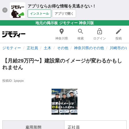
アプリならお得な情報を見逃さない！
インストール
アプリで開く
地元の掲示板 ジモティー 神奈川版
神奈川県
検索
ログイン
投稿
ジモティー
正社員
土木
その他
神奈川県のその他
川崎市のそ
【月給29万円〜】建設業のイメージが変わるかもし
れません
投稿ID: 1pqxpx
雇用形態
正社員