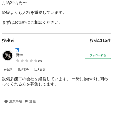
月給29万円〜

経験よりも人柄を重視しています。

投稿者
投稿
1115
件
万
男性
フォローする
0.0
身分証
電話番号
法人書類
設備多能工の会社を経営しています。 一緒に物作りに関わ
ってくれる方を募集してます。
注意事項
通報