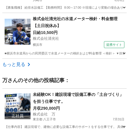
川崎市
8月6日
【募集職種】 給排水設備工 【勤務時間】 8:00～17:00 ※現場により変動の場合あ
神奈川
川崎市
その他
未経験
株式会社清光社の水道メーター検針・料金整理
【土日祝休み】
日給10,500円
株式会社清光社
横浜市
提携サイト
■横浜市水道局からの民間委託で水道メーターの検針および料金整理 ＜検針＞ ▼担当
神奈川
横浜市
その他
もっと見る
万
さんのその他の投稿記事：
未経験OK！建設現場で設備工事の「土台づくり」
を担う仕事です。
月収290,000円
株式会社 万
正社員
東京都 八王子市
7月31日
【仕事内容】 建設現場で、建物に必要な設備工事のサポートをする仕事です。 具体的には