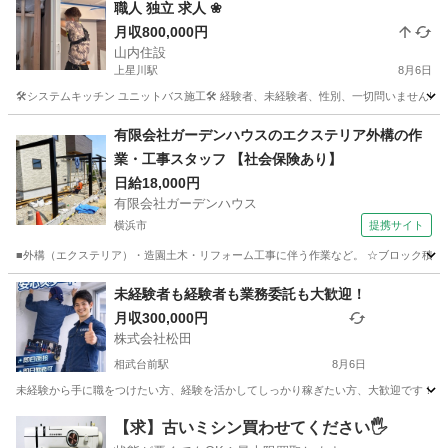
職人 独立 求人 ❀
月収800,000円
山内住設
上星川駅
8月6日
🛠システムキッチン ユニットバス施工🛠 経験者、未経験者、性別、一切問いません! 他
神奈川
横浜市
上星川駅
内装職人
ユニットバス
有限会社ガーデンハウスのエクステリア外構の作
業・工事スタッフ 【社会保険あり】
日給18,000円
有限会社ガーデンハウス
横浜市
提携サイト
■外構（エクステリア）・造園土木・リフォーム工事に伴う作業など。 ☆ブロック積み・
神奈川
横浜市
施工管理
未経験者も経験者も業務委託も大歓迎！
月収300,000円
株式会社松田
相武台前駅
8月6日
未経験から手に職をつけたい方、経験を活かしてしっかり稼ぎたい方、大歓迎です！ キ
神奈川
座間市
相武台前駅
その他
未経験
【求】古いミシン買わせてください🖐️