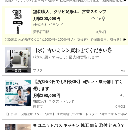
設備メンテナンス/学歴不問/車通勤OK/社会保険完備/横浜市港北区 【応募先企業名】株
神奈川
横浜市
その他
社会保険
塗装職人、クサビ足場工、営業スタッフ
月収300,000円
株式会社ビヨンド
愛甲石田駅
8月6日
①塗装工 未経驗者OK 日当11000円～25000円 入社支援有り 作業服費用、引っ越し費用等）
神奈川
厚木市
愛甲石田駅
その他
未経験
【求】古いミシン買わせてください🖐️
状態が悪くてもOK！最大限買取します
プリフラ
Ad
【所持金0円でも相談OK】日払い・寮完備｜すぐ
働けます
月収390,000円
株式会社ネクストビルド
藤沢市
8月6日
【軽作業・現場補助スタッフ募集】 建設現場でのサポートスタッフ募集です🔥 仕事内容は 
神奈川
藤沢市
土木
❀ ユニットバス キッチン 施工 組立 取付 組み立て