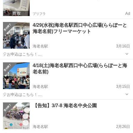
Ad
プリフラ
4/29(水祝)海老名駅西口中心広場(ららぽーと
海老名前)フリーマーケット
海老名駅
3月16日
🎈お申込はこちら！
https://recyclekanagawa.com/place/%e3%82%89%e3%82%89%e3%8
神奈川
海老名市
海老名駅
フリーマーケット
会場
4/18(土)海老名駅西口中心広場(ららぽーと海
1%bd%e3%83%bc%e3%81%a8%e6%b5%b7%e8%80%81%e5%9...
老名前)
海老名駅
3月15日
🎈お申込はこちら！
https://recyclekanagawa.com/place/%e3%82%89%e3%82%89%e3%8
神奈川
海老名市
海老名駅
フリーマーケット
会場
【告知】3/7-8 海老名中央公園
1%bd%e3%83%bc%e3%81%a8%e6%b5%b7%e8%80%81%e5%9...
海老名駅
2月26日