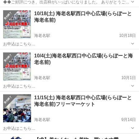
◆◆ご好評につき、出店枠がいっぱいになりました。 ありがとうござ
いました。◆◆ 2025年11月2日（日）毎日新聞首都圏センター海老名
神奈川
海老名市
海老名駅
フリーマーケット
マーケット
10/18(土) 海老名駅西口中心広場(ららぽーと
工場の敷地内におきまして、地域住民の皆様との交流を目的とした、
海老名前)
イベント「第2回わ...
海老名駅
10月18日
お申込はこちら
https://recyclekanagawa.com/place/%e3%82%89%e3%82%89%e3%8
神奈川
海老名市
海老名駅
フリーマーケット
会場
10/4(土)海老名駅西口中心広場(ららぽーと海
1%bd%e3%83%bc%e3%81%a8%e6%b5%b7%e8%80%81%e5%90%
老名前)
...
海老名駅
10月1日
お申込はこちら
https://recyclekanagawa.com/place/%e3%82%89%e3%82%89%e3%8
神奈川
海老名市
海老名駅
フリーマーケット
会場
11/15(土) 海老名駅西口中心広場(ららぽーと
1%bd%e3%83%bc%e3%81%a8%e6%b5%b7%e8%80%81%e5%90%
海老名前)フリーマーケット
...
海老名駅
9月14日
お申込はこちら
https://recyclekanagawa.com/place/%e3%82%89%e3%82%89%e3%8
神奈川
海老名市
海老名駅
フリーマーケット
会場