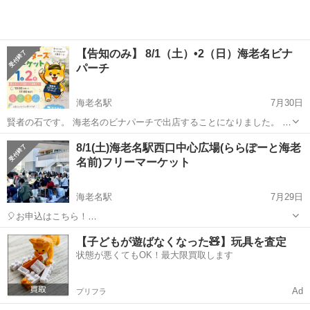
【告知のみ】 8/1（土）•2（日）海老名ビナ
パーチ
海老名駅
7月30日
賢者の石です。 海老名のビナパーチで出店することになりました。 多
くのお店が並んでいます。 お時間ある方は遊びに来て頂ければ、嬉し
神奈川
海老名市
海老名駅
フリーマーケット
8/1(土)海老名駅西口中心広場(ららぽーと海老
いです。 天然石のアクセサリーを販売しています。 【出店日】
名前)フリーマーケット
8/1（土）•2（日） 【営業...
海老名駅
7月29日
🎈お申込はこちら！
https://recyclekanagawa.com/place/%e3%82%89%e3%82%89%e3%8
神奈川
海老名市
海老名駅
フリーマーケット
会場
【子どもが遊ばなくなった🧸】玩具を査定
1%bd%e3%83%bc%e3%81%a8%e6%b5%b7%e8%80%81%e5%9...
状態が悪くてもOK！最大限買取します
Ad
プリフラ