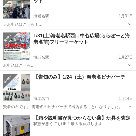
ット
います。 【出店日】2...
海老名駅
1月31日
🎈お申込はこちら！
https://recyclekanagawa.com/place/%e3%82%89%e3%82%89%e3%8
神奈川
海老名市
海老名駅
フリーマーケット
会場
1/31(土)海老名駅西口中心広場(ららぽーと海
1%bd%e3%83%bc%e3%81%a8%e6%b5%b7%e8%80%81%e5%9...
老名前)フリーマーケット
海老名駅
1月27日
お申込はこちら
https://recyclekanagawa.com/place/%e3%82%89%e3%82%89%e3%8
神奈川
海老名市
海老名駅
フリーマーケット
会場
【告知のみ】1/24（土）海老名ビナパーチ
1%bd%e3%83%bc%e3%81%a8%e6%b5%b7%e8%80%81%e5%90%
...
海老名市
1月14日
賢者の石です。 海老名のビナパーチで出店することになりました。 多
くのお店が並んでいます。 お時間ある方は遊びに来て頂ければ、嬉し
神奈川
海老名市
フリーマーケット
【箱や説明書が見つからない🤖】玩具を査定
いです。 天然石のアクセサリーを販売しています。 【出店日】
状態が悪くてもOK！最大限買取します
1/24（土） 【営業時間】1...