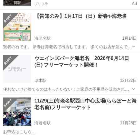
Ad
プリフラ
【告知のみ】1月17日（日）新春✨海老名
海老名駅
1月14日
賢者の石です。 新春は海老名で出店してます。 多くのお店が並んでい
ます。 お時間ある方は遊びに来て頂ければ、嬉しいです。 天然石のア
神奈川
海老名市
海老名駅
フリーマーケット
ウエインズパーク海老名 2026年6月14日
クセサリーを販売しています。 1/18は賢者の石は出店しませんが、ク
(日) フリーマーケット開催！
リエイターズマーケット...
厚木駅
12月22日
使わないけど捨てるのはもったいない！ご家庭の不用品を販売されて
みてはいかがですか？ また、掘り出し物を探しに来るのも楽しいです
神奈川
海老名市
厚木駅
フリーマーケット
掘り出し物
11/29(土)海老名駅西口中心広場(ららぽーと海
ね。 売る方、買う方、みなさまが楽しめるイベントにしたいので、 お
老名前)フリーマーケット
気軽にご来場してくださ...
海老名駅
11月28日
お申込はこちら
https://recyclekanagawa.com/place/%e3%82%89%e3%82%89%e3%8
神奈川
海老名市
海老名駅
フリーマーケット
会場