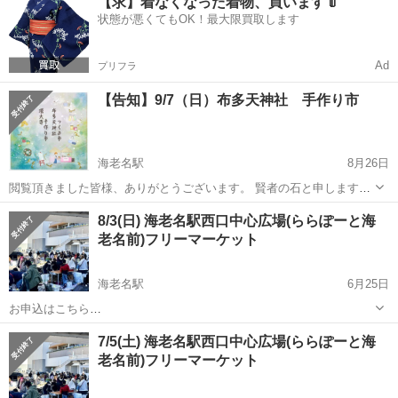
【求】着なくなった着物、買います👘
1%bd%e3%83%bc%e3%81%a8%e6%b5%b7%e8%80%81%e5%90%
状態が悪くてもOK！最大限買取します
...
Ad
プリフラ
【告知】9/7（日）布多天神社 手作り市
海老名駅
8月26日
閲覧頂きました皆様、ありがとうございます。 賢者の石と申します。
9/7（日）布多天神社で出店してます。 9:00-16:00 ブース番号13で
神奈川
海老名市
海老名駅
フリーマーケット
ブース
8/3(日) 海老名駅西口中心広場(ららぽーと海
す。 天然石の販売と占いをしております。 お時間ある方は、遊びに来
老名前)フリーマーケット
て頂け...
海老名駅
6月25日
お申込はこちら
https://recyclekanagawa.com/place/%e3%82%89%e3%82%89%e3%8
神奈川
海老名市
海老名駅
フリーマーケット
会場
7/5(土) 海老名駅西口中心広場(ららぽーと海
1%bd%e3%83%bc%e3%81%a8%e6%b5%b7%e8%80%81%e5%90%
老名前)フリーマーケット
...