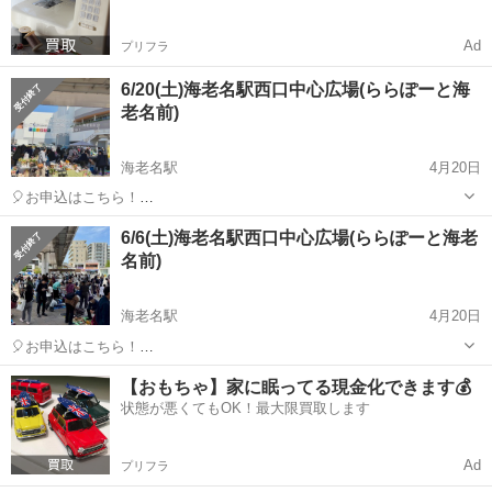
Ad
プリフラ
6/20(土)海老名駅西口中心広場(ららぽーと海
老名前)
海老名駅
4月20日
🎈お申込はこちら！
https://recyclekanagawa.com/place/%e3%82%89%e3%82%89%e3%8
神奈川
海老名市
海老名駅
フリーマーケット
会場
6/6(土)海老名駅西口中心広場(ららぽーと海老
1%bd%e3%83%bc%e3%81%a8%e6%b5%b7%e8%80%81%e5%9...
名前)
海老名駅
4月20日
🎈お申込はこちら！
https://recyclekanagawa.com/place/%e3%82%89%e3%82%89%e3%8
神奈川
海老名市
海老名駅
フリーマーケット
会場
【おもちゃ】家に眠ってる現金化できます💰
1%bd%e3%83%bc%e3%81%a8%e6%b5%b7%e8%80%81%e5%9...
状態が悪くてもOK！最大限買取します
Ad
プリフラ