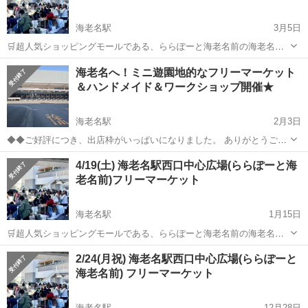
海老名駅
3月5日
🛒超人気ショッピングモールである、ららぽーと海老名前の海老名駅
西口中心広場で開催されるフリーマーケットです❗ どなたでもご参加い
神奈川
海老名市
海老名駅
フリーマーケット
会場
海老名へ！ミニ遊園地的なフリーマーケット
ただけます🎈 出店ブースに限りがございます。この機会に是非ご参加
＆ハンドメイド＆ワークショップ開催★
くださいませ♪ ◾️会場住所 ...
海老名駅
2月3日
◆◆ご好評につき、出店枠がいっぱいになりました。 ありがとうござ
いました。◆◆ 毎日新聞首都圏センター海老名工場の敷地内でイベン
神奈川
海老名市
海老名駅
フリーマーケット
4/19(土) 海老名駅西口中心広場(ららぽーと海
トを開催いたします（駐車場無料完備）。 ３月16日（日）は「ミニ遊
老名前)フリーマーケット
ハンドメイド
園地」的な昔懐か...
海老名駅
1月15日
🛒超人気ショッピングモールである、ららぽーと海老名前の海老名駅
西口中心広場で開催されるフリーマーケットです❗ どなたでもご参加い
神奈川
海老名市
海老名駅
フリーマーケット
会場
2/24(月祝) 海老名駅西口中心広場(ららぽーと
ただけます🎈 出店ブースに限りがございます。この機会に是非ご参加
海老名前) フリーマーケット
くださいませ♪ ◾️会場住所 ...
海老名駅
12月28日