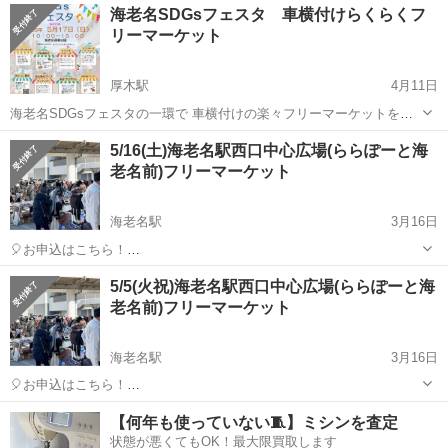
海老名SDGsフェスタ 車横付けらくらくフ
リーマーケット
厚木駅
4月11日
海老名SDGsフェスタの一環で 車横付けの楽々フリーマーケットを開
催いたします♪ お車を横付けできるので荷物移動も少なく小型家具等
神奈川
海老名市
厚木駅
フリーマーケット
SDGs
5/16(土)海老名駅西口中心広場(ららぽーと海
も楽々出品できます。お家で眠っているけど、まだまだ使用出来る
老名前)フリーマーケット
物、まとめて出品しちゃいましょ〜 ...
海老名駅
3月16日
🎈お申込はこちら！
https://recyclekanagawa.com/place/%e3%82%89%e3%82%89%e3%8
神奈川
海老名市
海老名駅
フリーマーケット
会場
5/5(火祝)海老名駅西口中心広場(ららぽーと海
1%bd%e3%83%bc%e3%81%a8%e6%b5%b7%e8%80%81%e5%9...
老名前)フリーマーケット
海老名駅
3月16日
🎈お申込はこちら！
https://recyclekanagawa.com/place/%e3%82%89%e3%82%89%e3%8
神奈川
海老名市
海老名駅
フリーマーケット
会場
【何年も使っていない🧵】ミシンを査定
1%bd%e3%83%bc%e3%81%a8%e6%b5%b7%e8%80%81%e5%9...
状態が悪くてもOK！最大限買取します