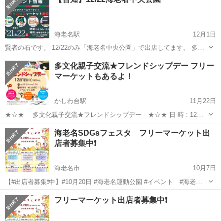
海老名駅
12月1日
賢者の石です。 12/22のみ「海老名中央公園」で出店してます。 多く
のお店が並んでいます。 お時間ある方は遊びに来て頂ければ、嬉しい
神奈川
海老名市
海老名駅
フリーマーケット
多文化親子交流★フレンドシップデー フリー
です。 天然石のアクセサリーを販売しています。 【出店日】12/22
マーケットもあるよ！
【営業時間】10:...
かしわ台駅
11月22日
★☆★ 多文化親子交流★フレンドシップデー ★☆★ 日 時 : 12月1
日（日）10:00-14:00 場 所 : 城山公園レクリエーション広場 無料駐
神奈川
海老名市
かしわ台駅
フリーマーケット
親子
海老名SDGsフェスタ フリーマーケット出
車場有 https://maps.app.goo.g...
店者募集中❗️
海老名市
10月7日
‎【⁦‪#出店者募集‬⁩❗中️】⁦‪#10月20日‬⁩ ⁦‪#海老名運動公園‬⁩ ⁦‪#イベント‬⁩ ⁦‪#海老名
SDGsフェスタ‬⁩ 内にて ⁦‪#フリーマーケット‬⁩ を開催٩( ᐛ )و 海老名
神奈川
海老名市
フリーマーケット
SDGs
フリーマーケット出店者募集中❗️
SDGsフェスタではさ...