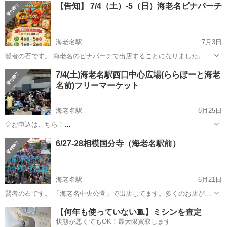
【告知】 7/4（土）-5（日）海老名ビナパーチ
海老名駅
7月3日
賢者の石です。 海老名のビナパーチで出店することになりました。 多
くのお店が並んでいます。 お時間ある方は遊びに来て頂ければ、嬉し
神奈川
海老名市
海老名駅
フリーマーケット
7/4(土)海老名駅西口中心広場(ららぽーと海老
いです。 天然石のアクセサリーを販売しています。 【出店日】7/4-5
名前)フリーマーケット
【営業時間】10:...
海老名駅
6月25日
🎈お申込はこちら！
https://recyclekanagawa.com/place/%e3%82%89%e3%82%89%e3%8
神奈川
海老名市
海老名駅
フリーマーケット
会場
6/27-28相模国分寺（海老名駅前）
1%bd%e3%83%bc%e3%81%a8%e6%b5%b7%e8%80%81%e5%9...
海老名駅
6月21日
賢者の石です。 「海老名中央公園」で出店してます。多くのお店が並
んでいます。 お時間ある方は遊びに来て頂ければ、嬉しいです。 天然
神奈川
海老名市
海老名駅
フリーマーケット
年末年始
【何年も使っていない🧵】ミシンを査定
石のアクセサリーを販売しています。 ※年末年始限定商品も出店しま
状態が悪くてもOK！最大限買取します
す。 よろしくお願い致します...