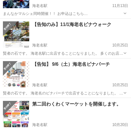
海老名駅
11月13日
まんなかマルシェ同時開催！！ お申込はこちら
https://recyclekanagawa.com/place/%e3%82%89%e3%82%89%e3%8
神奈川
海老名市
海老名駅
フリーマーケット
【告知のみ】11/1海老名ビナウォーク
1%bd%e3%83%bc%e3%81%a8%e6%b5%b7...
海老名駅
10月25日
賢者の石です。 海老名駅に出店することになりました。 多くのお店が
並んでいます。 お時間ある方は遊びに来て頂ければ、嬉しいです。天
神奈川
海老名市
海老名駅
フリーマーケット
【告知】 9/6（土）海老名ビナパーチ
然石のアクセサリー販売と占いをしています。 【出店日】11/1のみ
【営業時間】10:00...
海老名駅
10月25日
賢者の石です。 海老名のビナパーチで出店することになりました。 多
くのお店が並んでいます。 お時間ある方は遊びに来て頂ければ、嬉し
神奈川
海老名市
海老名駅
フリーマーケット
第二回わくわくマーケットを開催します。
いです。 天然石のアクセサリーを販売しています。 【出店日】
9/6（土） 【営業時間】10...
海老名駅
10月20日