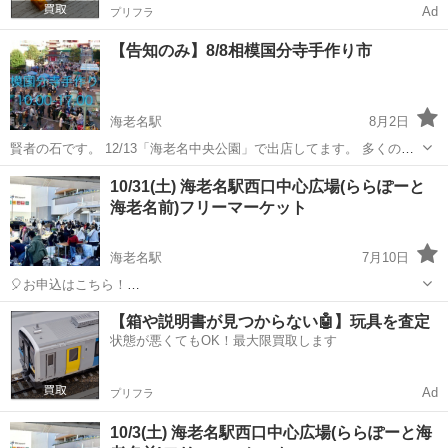
Ad
プリフラ
【告知のみ】8/8相模国分寺手作り市
海老名駅
8月2日
賢者の石です。 12/13「海老名中央公園」で出店してます。 多くのお
店が並んでいます。 お時間ある方は遊びに来て頂ければ、嬉しいで
神奈川
海老名市
海老名駅
フリーマーケット
10/31(土) 海老名駅西口中心広場(ららぽーと
す。 天然石のアクセサリーを販売しています。 【出店日】8/8 【営業
海老名前)フリーマーケット
時間】10:00-1...
海老名駅
7月10日
🎈お申込はこちら！
https://recyclekanagawa.com/place/%e3%82%89%e3%82%89%e3%8
神奈川
海老名市
海老名駅
フリーマーケット
会場
【箱や説明書が見つからない🤖】玩具を査定
1%bd%e3%83%bc%e3%81%a8%e6%b5%b7%e8%80%81%e5%9...
状態が悪くてもOK！最大限買取します
Ad
プリフラ
10/3(土) 海老名駅西口中心広場(ららぽーと海