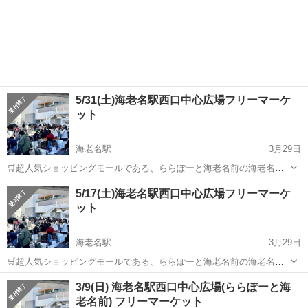
5/31(土)海老名駅西口中心広場フリーマーケ
ット
海老名駅
3月29日
🛒超人気ショッピングモールである、ららぽーと海老名前の海老名駅
西口中心広場で開催されるフリーマーケットです❗ どなたでもご参加い
神奈川
海老名市
海老名駅
フリーマーケット
会場
5/17(土)海老名駅西口中心広場フリーマーケ
ただけます🎈 出店ブースに限りがございます。この機会に是非ご参加
ット
くださいませ♪ ◾️会場住所 ...
海老名駅
3月29日
🛒超人気ショッピングモールである、ららぽーと海老名前の海老名駅
西口中心広場で開催されるフリーマーケットです❗ どなたでもご参加い
神奈川
海老名市
海老名駅
フリーマーケット
会場
3/9(日) 海老名駅西口中心広場(ららぽーと海
ただけます🎈 出店ブースに限りがございます。この機会に是非ご参加
老名前) フリーマーケット
くださいませ♪ ◾️会場住所 ...