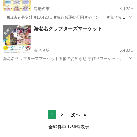
海老名市
8月27日
‎【⁦‪#出店者募集‬⁩❗️】⁦‪#10月20日‬⁩ ⁦‪#海老名運動公園‬⁩ ⁦‪#イベント‬⁩ ⁦‪#海老名
SDGsフェスタ‬⁩ 内にて ⁦‪#フリーマーケット‬⁩ を開催٩( ᐛ )و 海老名
神奈川
海老名市
フリーマーケット
会場
海老名クラフターズマーケット
SDGsフェスタではさ...
海老名駅
6月30日
海老名クラフターズマーケット開催のお知らせ 手作りマーケット。ミ
ニマルシェ キッチンカー。フリーピアノ。などなど 海老名中央公園内
神奈川
海老名市
海老名駅
フリーマーケット
海老名駅東口、マルイ前広場 １０時から１７時 雨天中止 詳しくはイ
キッチンカー
ンスタ、海老名クラ...
1
2
次へ
全82件中 1-50件表示