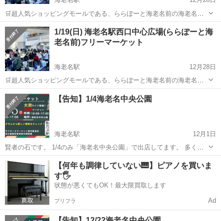
🛒超人気ショッピングモールである、ららぽーと海老名前の海老名駅
西口中心広場で開催されるフリーマーケットです❗ どなたでもご参加い
神奈川
海老名市
海老名駅
フリーマーケット
会場
1/19(日) 海老名駅西口中心広場(ららぽーと海
ただけます🎈🎈 出店ブースに限りがございます。この機会に是非ご参
老名前)フリーマーケット
加くださいませ♪ ◾️会場住所...
海老名駅
12月28日
🛒超人気ショッピングモールである、ららぽーと海老名前の海老名駅
西口中心広場で開催されるフリーマーケットです❗ どなたでもご参加い
神奈川
海老名市
海老名駅
フリーマーケット
会場
【告知】1/4海老名中央公園
ただけます🎈 出店ブースに限りがございます。この機会に是非ご参加
くださいませ♪ ◾️会場住所 ...
海老名駅
12月1日
賢者の石です。 1/4のみ「海老名中央公園」で出店してます。 多くの
お店が並んでいます。 お時間ある方は遊びに来て頂ければ、嬉しいで
神奈川
海老名市
海老名駅
フリーマーケット
【何年も調律していない🎹】ピアノを買いま
す。 天然石のアクセサリーを販売しています。 【出店日】1/4 【営業
す🖐️
時間】10:00-1...
状態が悪くてもOK！最大限買取します
Ad
プリフラ
【告知】12/22海老名中央公園