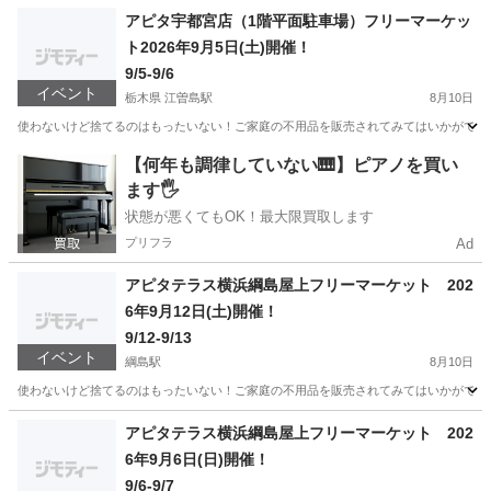
栃木
宇都宮市
江曽島駅
フリーマーケット
アピタ
アピタ宇都宮店（1階平面駐車場）フリーマーケッ
ト2026年9月5日(土)開催！
9/5-9/6
イベント
栃木県 江曽島駅
8月10日
使わないけど捨てるのはもったいない！ご家庭の不用品を販売されてみてはいかがですか
栃木
宇都宮市
江曽島駅
フリーマーケット
アピタ
【何年も調律していない🎹】ピアノを買い
ます🖐️
状態が悪くてもOK！最大限買取します
プリフラ
Ad
アピタテラス横浜綱島屋上フリーマーケット 202
6年9月12日(土)開催！
9/12-9/13
イベント
綱島駅
8月10日
使わないけど捨てるのはもったいない！ご家庭の不用品を販売されてみてはいかがですか
神奈川
横浜市
綱島駅
フリーマーケット
掘り出し物
アピタテラス横浜綱島屋上フリーマーケット 202
6年9月6日(日)開催！
9/6-9/7