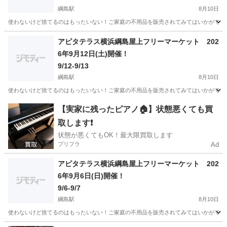
綱島駅
8月10日
使わないけど捨てるのはもったいない！ご家庭の不用品を販売されてみてはいかがですか
神奈川
横浜市
綱島駅
フリーマーケット
掘り出し物
アピタテラス横浜綱島屋上フリーマーケット 202
6年9月12日(土)開催！
9/12-9/13
綱島駅
8月10日
使わないけど捨てるのはもったいない！ご家庭の不用品を販売されてみてはいかがですか
神奈川
横浜市
綱島駅
フリーマーケット
掘り出し物
【実家に残ったピアノ🏠】状態悪くても買
取します❗️
状態が悪くてもOK！最大限買取します
プリフラ
Ad
アピタテラス横浜綱島屋上フリーマーケット 202
6年9月6日(日)開催！
9/6-9/7
綱島駅
8月10日
使わないけど捨てるのはもったいない！ご家庭の不用品を販売されてみてはいかがですか