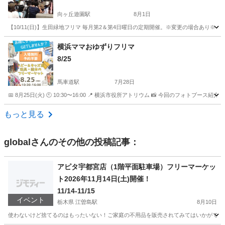
向ヶ丘遊園駅
8月1日
【10/11(日)】生田緑地フリマ 毎月第2＆第4日曜日の定期開催。※変更の場合あり
神奈川
川崎市
向ヶ丘遊園駅
フリーマーケット
フリマ
横浜ママおゆずりフリマ
8/25
馬車道駅
7月28日
📅 8月25日(火) 🕙 10:30〜16:00 📍 横浜市役所アトリウム 📸 今回のフォ
神奈川
横浜市
馬車道駅
フリーマーケット
フォトブース
もっと見る
global
さんのその他の投稿記事：
アピタ宇都宮店（1階平面駐車場）フリーマーケッ
ト2026年11月14日(土)開催！
11/14-11/15
イベント
栃木県 江曽島駅
8月10日
使わないけど捨てるのはもったいない！ご家庭の不用品を販売されてみてはいかがですか