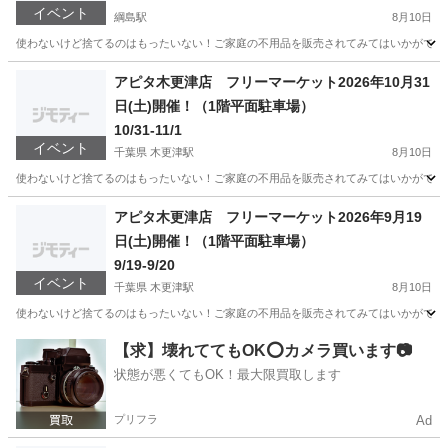
イベント
綱島駅
8月10日
使わないけど捨てるのはもったいない！ご家庭の不用品を販売されてみてはいかがですか
神奈川
横浜市
綱島駅
フリーマーケット
掘り出し物
アピタ木更津店 フリーマーケット2026年10月31
日(土)開催！（1階平面駐車場）
10/31-11/1
イベント
千葉県 木更津駅
8月10日
使わないけど捨てるのはもったいない！ご家庭の不用品を販売されてみてはいかがですか
千葉
木更津市
木更津駅
フリーマーケット
アピタ
アピタ木更津店 フリーマーケット2026年9月19
日(土)開催！（1階平面駐車場）
9/19-9/20
イベント
千葉県 木更津駅
8月10日
使わないけど捨てるのはもったいない！ご家庭の不用品を販売されてみてはいかがですか
千葉
木更津市
木更津駅
フリーマーケット
アピタ
【求】壊れててもOK⭕️カメラ買います📷
状態が悪くてもOK！最大限買取します
プリフラ
Ad