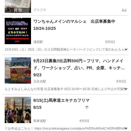
プリフラ
Ad
ワンちゃんメインのマルシェ 出店車募集中
10/24-10/25
浦賀駅
8月5日
10月24日（土）25日（日）の２日間観音崎ビーチパークリビングにて初のわんちゃん
神奈川
横須賀市
浦賀駅
フリーマーケット
わんちゃん
9月23日募集‼️出店料500円～フリマ、ハンドメイ
ド、ワークショップ、占い、PR、企業、キッチン
カーラスト1台
9/23
元住吉駅
8月5日
もとすみよしみんなの市場 出店者募集中 9/23 10:00〜16:30 天候により中止の
神奈川
川崎市
元住吉駅
フリーマーケット
キッチンカー
8/15(土)馬車道エキナカフリマ
8/15
馬車道駅
8月5日
🎈お申込はこちら！ https://recyclekanagawa.com/place/%E9%A6%AC%E8