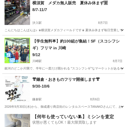
神奈川
横浜市
綱島駅
フリーマーケット
掘り出し物
横須賀 メダカ無人販売 夏休み休まず🈺
8/7-11/7
汐入駅
8月7日
こんにちはこんばんは♪ ☀️横須賀メダカフィールドです☀️ 夏休み休まず毎日営業しています！ 
神奈川
横須賀市
汐入駅
フリーマーケット
メダカ
【学生無料🌟】約100組が集結！SF（スコシフシ
ギ）フリマ in 川崎
9/12
川崎駅
8月7日
銀河のどこか片隅で、半年に一度だけ開かれる "スコシフシギ"なマーケットがあるらしい
神奈川
川崎市
川崎駅
フリーマーケット
会場
👘鎌倉・おきものフリマ開催します👘
9/30-10/6
鎌倉駅
8月6日
2026年9月30日(水)から、御成通り商店街のレンタルスペースTANAKOさんにて、お
神奈川
鎌倉市
鎌倉駅
フリーマーケット
フリマ
【何年も使っていない🧵】ミシンを査定
状態が悪くてもOK！最大限買取します