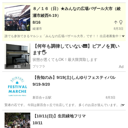
神奈川
横浜市
馬車道駅
フリーマーケット
会場
８／１６（日）★みんなの広場バザール大市（綾
瀬市綾西4-19）
8/16
綾瀬市
8月3日
誰でも参加できるマルシェ「みんなの広場バザール大市」です！！ 出店者募集中！！ （
神奈川
綾瀬市
フリーマーケット
キッチンカー
【何年も調律していない🎹】ピアノを買い
ます🖐️
状態が悪くてもOK！最大限買取します
プリフラ
Ad
【告知のみ】9/19(土)しんゆりフェスティバル
9/19-9/20
新百合ヶ丘駅
8月3日
賢者の石です。 今回は新百合ヶ丘で出店してます。 多くのお店が並んでいます。 お時間ある
神奈川
川崎市
新百合ヶ丘駅
フリーマーケット
【10/11(日)】生田緑地フリマ
10/11
フェスティバル