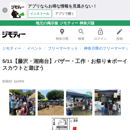
アプリならお得な情報を見逃さない！
インストール
アプリで開く
地元の掲示板 ジモティー 神奈川版
神奈川県
検索
ログイン
投稿
ジモティー
イベント
フリーマーケット
神奈川県のフリーマーケッ
5/11【藤沢・湘南台】バザー・工作・お祭り★ボーイ
スカウトと遊ぼう
投稿ID: 1p43h9