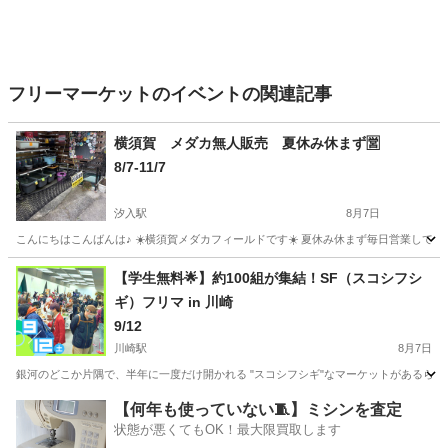
フリーマーケットのイベントの関連記事
横須賀 メダカ無人販売 夏休み休まず🈺
8/7-11/7
汐入駅
8月7日
こんにちはこんばんは♪ ☀️横須賀メダカフィールドです☀️ 夏休み休まず毎日営業しています！ 
神奈川
横須賀市
汐入駅
フリーマーケット
メダカ
【学生無料🌟】約100組が集結！SF（スコシフシ
ギ）フリマ in 川崎
9/12
川崎駅
8月7日
銀河のどこか片隅で、半年に一度だけ開かれる "スコシフシギ"なマーケットがあるらしい
神奈川
川崎市
川崎駅
フリーマーケット
会場
【何年も使っていない🧵】ミシンを査定
状態が悪くてもOK！最大限買取します