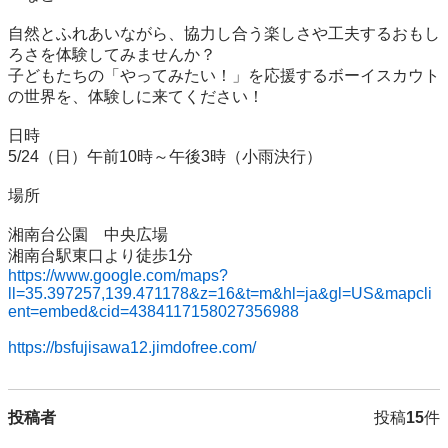
自然とふれあいながら、協力し合う楽しさや工夫するおもし
ろさを体験してみませんか？

子どもたちの「やってみたい！」を応援するボーイスカウト
の世界を、体験しに来てください！ 

日時

5/24（日）午前10時～午後3時（小雨決行）

場所

湘南台公園　中央広場

https://www.google.com/maps?
ll=35.397257,139.471178&z=16&t=m&hl=ja&gl=US&mapcli
ent=embed&cid=4384117158027356988
https://bsfujisawa12.jimdofree.com/
投稿者
投稿
15
件