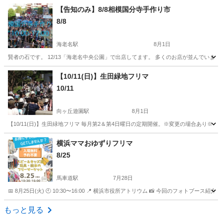
【告知のみ】8/8相模国分寺手作り市
8/8
海老名駅
8月1日
賢者の石です。 12/13「海老名中央公園」で出店してます。 多くのお店が並んでいます。
神奈川
海老名市
海老名駅
フリーマーケット
【10/11(日)】生田緑地フリマ
10/11
向ヶ丘遊園駅
8月1日
【10/11(日)】生田緑地フリマ 毎月第2＆第4日曜日の定期開催。※変更の場合あり
神奈川
川崎市
向ヶ丘遊園駅
フリーマーケット
フリマ
横浜ママおゆずりフリマ
8/25
馬車道駅
7月28日
📅 8月25日(火) 🕙 10:30〜16:00 📍 横浜市役所アトリウム 📸 今回のフォ
神奈川
横浜市
馬車道駅
フリーマーケット
フォトブース
もっと見る