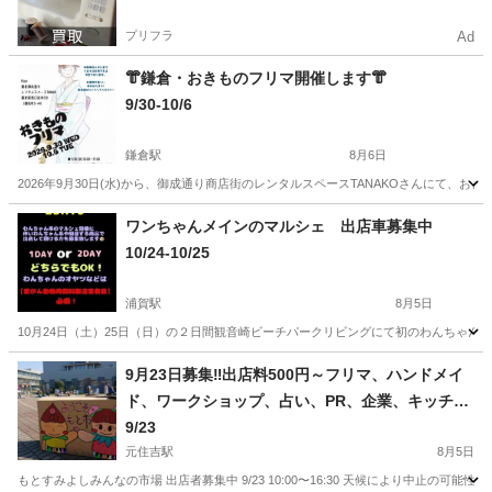
プリフラ
Ad
👘鎌倉・おきものフリマ開催します👘
9/30-10/6
鎌倉駅
8月6日
2026年9月30日(水)から、御成通り商店街のレンタルスペースTANAKOさんにて、お
神奈川
鎌倉市
鎌倉駅
フリーマーケット
フリマ
ワンちゃんメインのマルシェ 出店車募集中
10/24-10/25
浦賀駅
8月5日
10月24日（土）25日（日）の２日間観音崎ビーチパークリビングにて初のわんちゃん
神奈川
横須賀市
浦賀駅
フリーマーケット
わんちゃん
9月23日募集‼️出店料500円～フリマ、ハンドメイ
ド、ワークショップ、占い、PR、企業、キッチン
カーラスト1台
9/23
元住吉駅
8月5日
もとすみよしみんなの市場 出店者募集中 9/23 10:00〜16:30 天候により中止の