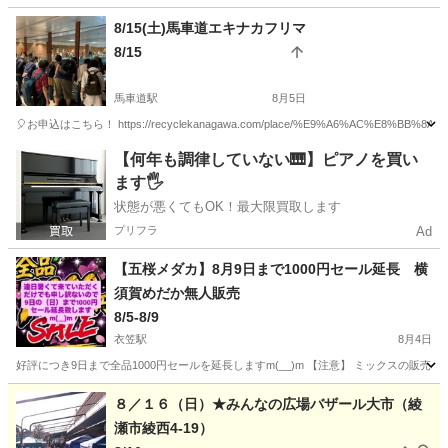
神奈川
川崎市
元住吉駅
フリーマーケット
キッチンカー
8/15(土)馬車道エキナカフリマ
8/15
馬車道駅
8月5日
🎈お申込はこちら！ https://recyclekanagawa.com/place/%E9%A6%AC%E8
神奈川
横浜市
馬車道駅
フリーマーケット
会場
【何年も調律していない🎹】ピアノを買い
ます🖐️
状態が悪くてもOK！最大限買取します
プリフラ
Ad
【五桜メダカ】8月9日まで1000円セール延長 横
須賀めだか無人販売
8/5-8/9
衣笠駅
8月4日
好評につき9日まで全品1000円セールを延長しますm(__)m 【注意】 ミックスの販売は
神奈川
横須賀市
衣笠駅
フリーマーケット
メダカ
８／１６（日）★みんなの広場バザール大市（綾
瀬市綾西4-19）