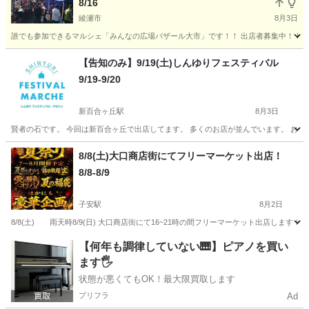
8/16
綾瀬市
8月3日
誰でも参加できるマルシェ「みんなの広場バザール大市」です！！ 出店者募集中！！ （
神奈川
綾瀬市
フリーマーケット
キッチンカー
【告知のみ】9/19(土)しんゆりフェスティバル
9/19-9/20
新百合ヶ丘駅
8月3日
賢者の石です。 今回は新百合ヶ丘で出店してます。 多くのお店が並んでいます。 お時間ある
神奈川
川崎市
新百合ヶ丘駅
フリーマーケット
8/8(土)大口商店街にてフリーマーケット出店！
8/8-8/9
フェスティバル
子安駅
8月2日
8/8(土) 雨天時8/9(日) 大口商店街にて16~21時の間フリーマーケット出店し
神奈川
横浜市
子安駅
フリーマーケット
夏祭り
【何年も調律していない🎹】ピアノを買い
ます🖐️
状態が悪くてもOK！最大限買取します
プリフラ
Ad