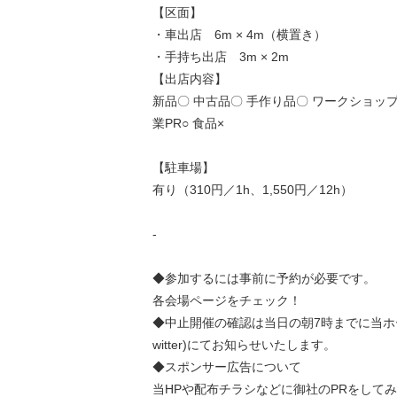
【区面】
・車出店 6m × 4m（横置き）
・手持ち出店 3m × 2m
【出店内容】
新品〇 中古品〇 手作り品〇 ワークショップ
業PR○ 食品×
【駐車場】
有り（310円／1h、1,550円／12h）
-
◆参加するには事前に予約が必要です。
各会場ページをチェック！
◆中止開催の確認は当日の朝7時までに当ホ
witter)にてお知らせいたします。
◆スポンサー広告について
当HPや配布チラシなどに御社のPRをして