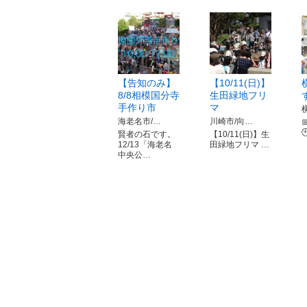
【告知のみ】
【10/11(日)】
8/8相模国分寺
生田緑地フリ
手作り市
マ
海老名市/…
川崎市/向…


賢者の石です。
【10/11(日)】生
12/13「海老名
田緑地フリマ …
中央公…