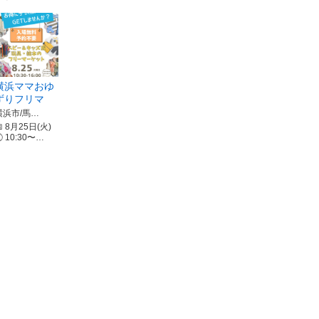
横浜ママおゆ
ずりフリマ
横浜市/馬…
 8月25日(火)
 10:30〜…