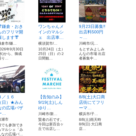
👘鎌倉・おき
ワンちゃんメ
9月23日募集‼️
ものフリマ開
インのマルシ
出店料500円
催します👘
ェ 出店車…
～…
鎌倉市/鎌…
横須賀市/…
川崎市/元…
2026年9月30日
10月24日（土）
もとすみよしみ
(水)から、御成
25日（日）の２
んなの市場 出店
通り…
日間観…
者募集中…
８／１６
【告知のみ】
8/8(土)大口商
（日）★みん
9/19(土)しん
店街にてフリ
なの広場バザ
ゆり…
ーマ…
ー…
川崎市/新…
横浜市/子…
綾瀬市
賢者の石です。
8/8(土)雨天時
今回は新百合ヶ
8/9(日) 大口商
誰でも参加でき
丘で出店し…
店…
るマルシェ「み
んなの広場バ…