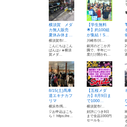
横須賀 メダ
【学生無料
カ無人販売
🌟】約100組
夏休み休ま…
が集結！S…
横須賀市/…
川崎市/川…
こんにちはこん
銀河のどこか片
ばんは♪ ☀️横須
隅で、半年に一
賀メダ…
度だけ開かれ…
8/15(土)馬車
【五桜メダ
道エキナカフ
カ】8月9日ま
リマ
で1000…
横浜市/馬…
横須賀市/…
🎈お申込はこち
好評につき9日
ら！ https://re…
まで全品1000円
セールを…