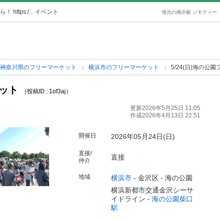
 https:/... イベント
地元の掲示板 ジモティー
神奈川県のフリーマーケット
横浜市のフリーマーケット
5/24(日)海の公
ケット
（投稿ID : 1of3aj）
更新2026年5月25日 11:05
作成2026年4月13日 22:51
開催日
2026年05月24日(日)
直接/
直接
仲介
地域
横浜市
-
金沢区
-
海の公園
横浜新都市交通金沢シーサ
イドライン -
海の公園柴口
駅