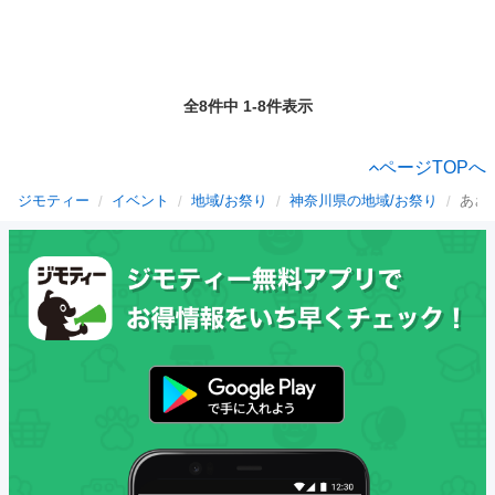
全8件中 1-8件表示
ページTOPへ
ジモティー
イベント
地域/お祭り
神奈川県の地域/お祭り
あざ