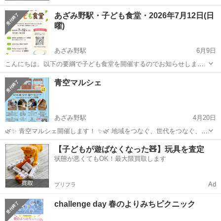
あざみ野駅・子ども食堂・2026年7月12日(日
曜)
あざみ野駅
6月9日
こんにちは。以下の要綱で子ども食堂を開催するのでお知らせしま
す。 日時： 2026年7月12日(日曜) 12:30～14:30 場所： あざみ野駅
神奈川
横浜市
あざみ野駅
地域/お祭り
子ども食堂
青空マルシェ
近く 横浜市山内地区センター料理室 人数： まだプレ・オープン形式
の...
あざみ野駅
4月20日
🌿✨ 青空マルシェ開催します！ ✨🌿 地域をつなぐ、世代をつなぐ、
みんなで楽しめる 青空マルシェ を開催します😊 可愛い雑貨やワーク
神奈川
川崎市
あざみ野駅
地域/お祭り
青空
【子どもが遊ばなくなった🧸】玩具を査定
ショップ、こだわりのフード、ほっと癒されるリラクゼーションな
状態が悪くてもOK！最大限買取します
ど、ワクワクする...
Ad
プリフラ
challenge day 春のよりみちピクニック