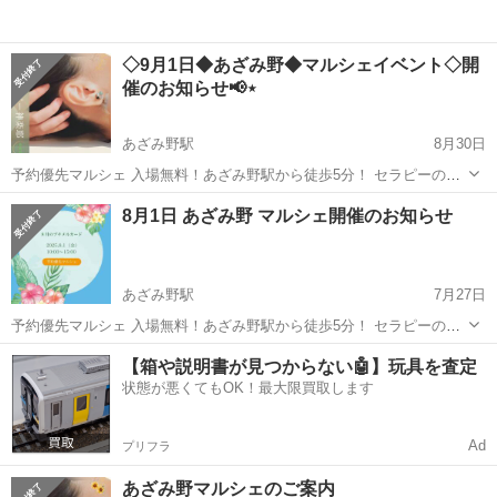
◇9月1日◆あざみ野◆マルシェイベント◇開
催のお知らせ📢⋆
あざみ野駅
8月30日
予約優先マルシェ 入場無料！あざみ野駅から徒歩5分！ セラピーの他
にも多くの作家さん達の素敵な作品が沢山あります！！見るだけでも
神奈川
横浜市
あざみ野駅
地域/お祭り
キッチンカー
8月1日 あざみ野 マルシェ開催のお知らせ
癒されます🌿‬🫒 通常サロン価格8000円→マルシェ価格2000円～あ...
あざみ野駅
7月27日
予約優先マルシェ 入場無料！あざみ野駅から徒歩5分！ セラピーの他
にも多くの作家さん達の素敵な作品が沢山あります！！見るだけでも
神奈川
横浜市
あざみ野駅
地域/お祭り
マルシェ
【箱や説明書が見つからない🤖】玩具を査定
癒されます🌿‬🫒 通常サロン価格8000円→マルシェ価格2000円～ありま
状態が悪くてもOK！最大限買取します
す。 ご予約...
Ad
プリフラ
あざみ野マルシェのご案内