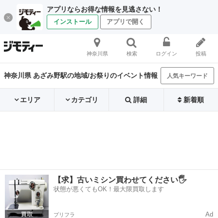
アプリならお得な情報を見逃さない！
インストール
アプリで開く
神奈川県
検索
ログイン
投稿
神奈川県 あざみ野駅の地域/お祭りのイベント情報
人気キーワード
エリア
カテゴリ
詳細
新着順
【求】古いミシン買わせてください🖐️
状態が悪くてもOK！最大限買取します
Ad
プリフラ