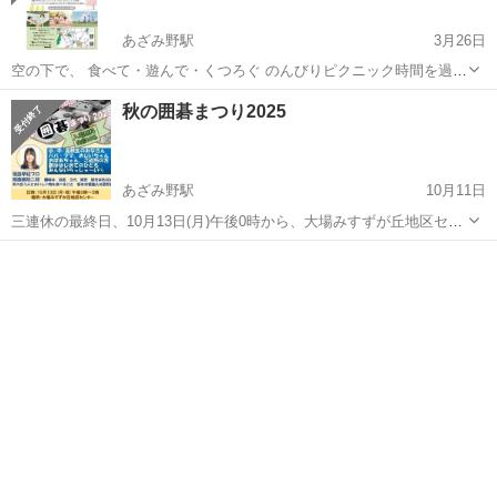
あざみ野駅
3月26日
空の下で、 食べて・遊んで・くつろぐ のんびりピクニック時間を過ご
しませんか？ 焼き菓子やチュロス、ドーナツ、コーヒー、スムージ
神奈川
川崎市
あざみ野駅
地域/お祭り
モルック
秋の囲碁まつり2025
ー、ビールなど カフェメニューも充実しています☕️ また、ナポリタン
風やきそば...
あざみ野駅
10月11日
三連休の最終日、10月13日(月)午後0時から、大場みすずが丘地区セン
ター主催(青葉三々の会後援、桐蔭学園中高囲碁将棋部協力)の「秋の囲
神奈川
横浜市
あざみ野駅
地域/お祭り
まつり
碁まつり2025」を開催します このイベントは、桐蔭学園中高囲碁将棋
部の生徒たちに応援...