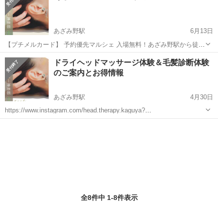
あざみ野駅
6月13日
【プチメルカード】 予約優先マルシェ 入場無料！あざみ野駅から徒歩
5分！ マッサージの他にも多くの作家さん達の素敵な作品が沢山あり
神奈川
横浜市
あざみ野駅
地域/お祭り
マルシェ
ドライヘッドマッサージ体験＆毛髪診断体験
ます！！見るだけでも癒されます🌿‬🫒 通常サロン価格8000円→マルシ
のご案内とお得情報
ェ価格2000...
あざみ野駅
4月30日
https://www.instagram.com/head.therapy.kaguya?
igsh=cGxjNXlyMnIzMzd1 初めてのご来店の方には、500円引きの特典
神奈川
横浜市
あざみ野駅
地域/お祭り
をご用意しております。 頭皮をつまめますか...
ドライヘッドスパ
全8件中 1-8件表示