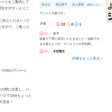
ページをご案内して
身分証
電話番号
法人書類
認証とは
問合せボタンよりご
アパート大家です♪
ご安心ください！(^
評価
22
0
1
ますので、ご覧くだ
良い
タマ
迅速で丁寧に対応いただきました！信頼でき
る大家さんです。マンスリーの予約関...
良い
木村龍生
評価をもっと見る
でOKのアパート
学の間に位置し、バ
バスで10分ちょっと
大至近！