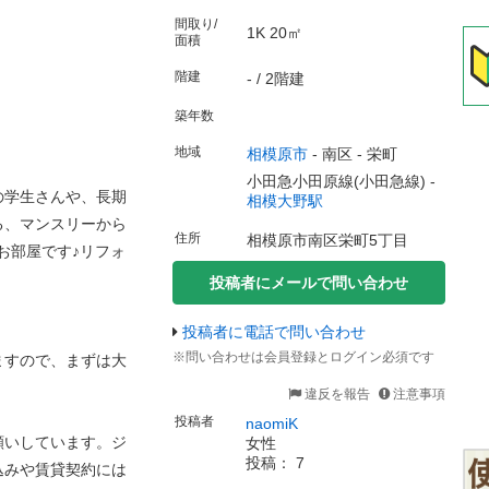
間取り/
1K 20㎡
面積
階建
- / 2階建
築年数
地域
相模原市
-
南区
-
栄町
小田急小田原線(小田急線) -
の学生さんや、長期
相模大野駅
る、マンスリーから
住所
相模原市南区栄町5丁目
お部屋です♪リフォ
投稿者にメールで問い合わせ
投稿者に電話で問い合わせ
。
※問い合わせは会員登録とログイン必須です
ますので、まずは大
違反を報告
注意事項
投稿者
naomiK
願いしています。ジ
女性
投稿： 7
込みや賃貸契約には