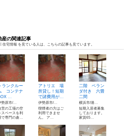
動産の関連記事
奈川 住宅情報 を見ている人は、こちらの記事も見ています。
トランクルー
アトリエ 場
二階 ベラン
ム コンテナ
所貸し！短期
ダ付き 六畳
BOX …
で諸費用が…
二間
伊勢原市/…
伊勢原市/…
横浜市/港…
自営の工場の空
喫煙者の方はご
短期入居者募集
きスペースを利
利用できませ
しております。
用で専門の倉…
ん。 ア…
家賃65…