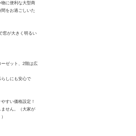
い物に便利な大型商
時間をお過ごしいた
屋で窓が大きく明るい
ーゼット、2階は広
暮らしにも安心で
りやすい価格設定！
しません。（大家が
。）