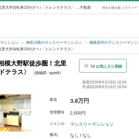
里大学自転車10分少々♪〈トレンドテラス〉
... 不動産
地元の掲示板 ジモティー
ーマンション
神奈川県のマンスリーマンション
相模原市のマンスリーマンシ
里大学自転車10分少々♪〈トレンドテラス〉
相模大野駅徒歩圏！北里
59
お気に入り登録
ンドテラス〉
（投稿ID : syzn8）
更新2026年6月19日 16:54
作成2026年6月19日 16:54
家賃
3.8万円
管理費等
2,000円
ジャンル
マンスリーマンション
敷/礼
なし / なし