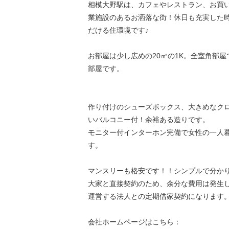
相模大野駅は、カフェやレストラン、お買
業施設のあるお洒落な街！休日も充実した
だける住環境です♪
お部屋は少し広めの20㎡の1K。全室角部
部屋です。
作り付けのシューズボックス、大きめなクロ
いバルコニー付！余裕ある造りです。
モニター付インターホン完備で女性の一人
す。
マンスリーも格安です！！シンプルで分か
大家と直接契約のため、余分な費用は発生
運営する法人との定期借家契約になります
会社ホームページはこちら：