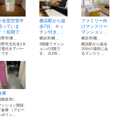
※全室空室中
横浜駅から徒
ファミリー向
困っていま
歩7分。キッ
けマンスリー
す！短期で…
チン付き。…
マンション…
秦野市/東…
横浜市/横…
横浜市/横…
秦野市北矢名1 K
3階建てマンシ
横浜駅から徒歩
家電付きアパー
ョンの3階で
10分の場所にあ
トです…
す。 2LDK…
るマンスリ…
倉庫
相模原市/…
マンション階段
下倉庫 （アピー
ルポイン…