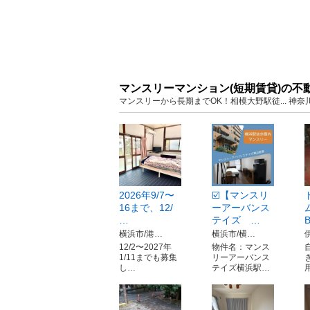
マンスリーマンション(短期賃貸)の不
マンスリーから長期までOK！相模大野駅徒... 神
2026年9/7〜
☑️【マンスリ
16まで、12/
ーアーバンス
…
テイズ …
横浜市/港…
横浜市/横…
12/2〜2027年
物件名：マンス
1/11までも募集
リーアーバンス
し…
テイズ横浜駅…