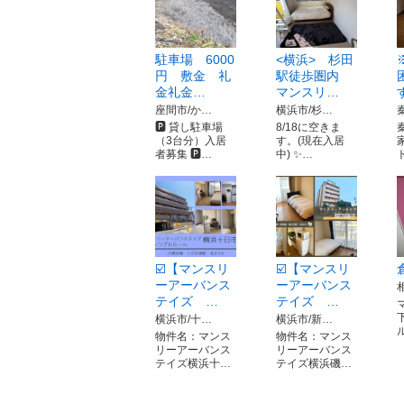
駐車場 6000
<横浜> 杉田
円 敷金 礼
駅徒歩圏内
金礼金…
マンスリ…
座間市/か…
横浜市/杉…
🅿️ 貸し駐車場
8/18に空きま
（3台分）入居
す。(現在入居
者募集 🅿…
中) ✨…
☑️【マンスリ
☑️【マンスリ
ーアーバンス
ーアーバンス
テイズ …
テイズ …
横浜市/十…
横浜市/新…
物件名：マンス
物件名：マンス
リーアーバンス
リーアーバンス
テイズ横浜十…
テイズ横浜磯…