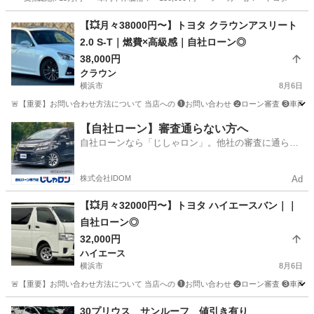
千葉
八街市
パッソ
【💥月々38000円〜】トヨタ クラウンアスリート
2.0 S-T｜燃費×高級感｜自社ローン◎
38,000円
クラウン
横浜市
8月6日
🚨【重要】お問い合わせ方法について 当店への ❶お問い合わせ ❷ローン審査 ❸車両のご案内 
神奈川
横浜市
クラウン
クラウンアスリート
【自社ローン】審査通らない方へ
自社ローンなら「じしゃロン」。他社の審査に通らな
かった方も
株式会社IDOM
Ad
【💥月々32000円〜】トヨタ ハイエースバン｜｜
自社ローン◎
32,000円
ハイエース
横浜市
8月6日
🚨【重要】お問い合わせ方法について 当店への ❶お問い合わせ ❷ローン審査 ❸車両のご案内 
神奈川
横浜市
ハイエース
車両
30プリウス サンルーフ 値引き有り