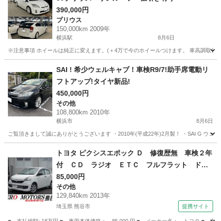
390,000円
プリウス
150,000km 2009年
横浜駅
8月6日
※注意事項 ホイールは純正に変えます。(＋4万で今のホイールつけます。 車高調取付車
神奈川
横浜市
横浜駅
プリウス
SAI ! 希少ウェルキャブ！車検R9/7!助手席電動リ
フトアップ!タイヤ新品!
450,000円
その他
108,800km 2010年
横浜市
8月6日
ご覧頂きまして誠にありがとうございます ・2010年(平成22年)2月製！ ・SAI G ウェ
神奈川
横浜市
その他
エンジン
トヨタ ピクシスエポック Ｄ 修復歴無 車検２年
付 ＣＤ ラジオ ＥＴＣ フルフラット ドア
バイザー ライトレベライザー アルミホイー
85,000円
その他
ル ＡＢＳ タイミングチェーン式 フロアマッ
129,840km 2013年
ト エアバッグ （なし）
埼玉県 熊谷市
提携サイト