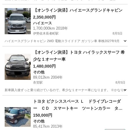
神奈川
藤沢市
辻堂駅
セルシオ
【オンライン決済】ハイエースグランドキャビン
2,350,000円
ハイエース
1,700,000km 2018年
伊勢佐木長者町駅
8月5日
ハイエースグランドキャビン 2WD 電動スライドドア ガソリン車 車検2027年9月
神奈川
横浜市
伊勢佐木長者町駅
ハイエース
【オンライン決済】トヨタ ハイラックスサーフ 希
少な１オーナー車
1,480,000円
その他
89,012km 2004年
衣笠駅
8月5日
新車購入後ずっと乗り続けているので、希少な１オーナー車になります。 ※かなりの塗
神奈川
横須賀市
衣笠駅
その他
ハイラックスサーフ
トヨタ ピクシススペース Ｌ ドライブレコーダ
ー ＣＤ スマートキー ツートンカラー タイ
ヤホイール１４インチ 走行距離８５０００キロ
150,000円
その他
（車検整備付）
85,417km 2013年