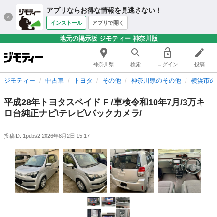
アプリならお得な情報を見逃さない！
インストール
アプリで開く
地元の掲示板 ジモティー 神奈川版
神奈川県
検索
ログイン
投稿
ジモティー
中古車
トヨタ
その他
神奈川県のその他
横浜市の
平成28年トヨタスペイド F /車検令和10年7月/3万キ
ロ台純正ナビ\テレビ\バックカメラ/
投稿ID: 1pubs2
2026年8月2日 15:17