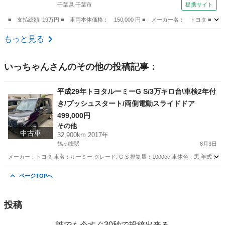
千葉県 千葉市
提携サイト
■ 支払総額: 19万円 ■ 車両本体価格： 150,000 円 ■ メーカー名： トヨ
千葉
千葉市
その他
もっと見る
いっちゃん
さんのその他の投稿記事：
平成29年トヨタルーミーG S/3万キロ台\車検2年付
き/プッシュスタート/両側電動スライドドア
499,000円
その他
中古車
32,900km 2017年
鶴ヶ峰駅
8月3日
メーカー：トヨタ 車名：ルーミー グレード: G S 排気量：1000cc 車体色：黒 年式：平成
神奈川
横浜市
鶴ヶ峰駅
その他
ミッション
ページTOPへ
投稿
誰でも今すぐ30秒で投稿出来る