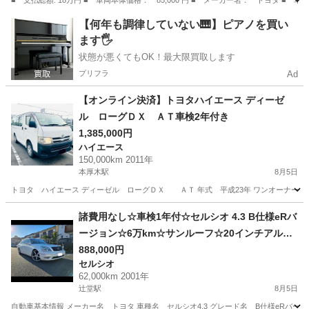
■ 支払総額: 18万円 ■ 車両本体価格： 85,000 円 ■ メーカー名： トヨタ
埼玉
熊谷市
その他
【何年も調律していない🎹】ピアノを買い
ます🖐️
状態が悪くてもOK！最大限買取します
プリフラ
Ad
【オンライン決済】トヨタハイエース ディーゼ
ル ローグＤＸ ＡＴ車検2年付き
1,385,000円
ハイエース
150,000km 2011年
本厚木駅
8月5日
トヨタ ハイエース ディーゼル ローグＤＸ ＡＴ 年式 平成23年 ワンオーナー車 走行
神奈川
厚木市
本厚木駅
ハイエース
トヨタハイエース
諸費用なし☆車検1年付☆セルシオ 4.3 B仕様eRバ
ージョン☆6万km☆サンルーフ☆20インチアル
ミ、ローダウン☆シートヒーター、パワーシート
888,000円
セルシオ
62,000km 2001年
辻堂駅
8月5日
自動車基本情報 メーカー名 トヨタ 車種名 セルシオ4.3 グレード名 B仕様eRバージョン 排気量