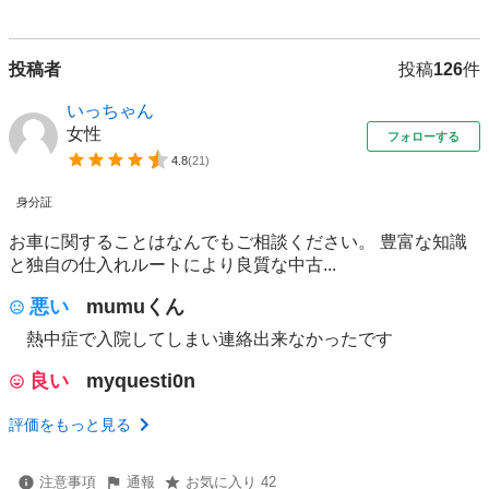
投稿者
投稿
126
件
いっちゃん
女性
フォローする
4.8
(
21
)
身分証
お車に関することはなんでもご相談ください。 豊富な知識
と独自の仕入れルートにより良質な中古...
悪い
mumuくん
熱中症で入院してしまい連絡出来なかったです
良い
myquesti0n
評価をもっと見る
注意事項
通報
お気に入り 42