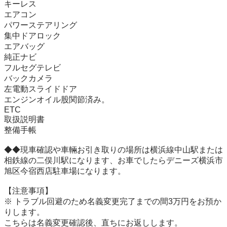
キーレス

エアコン

パワーステアリング

集中ドアロック

エアバッグ

純正ナビ

フルセグテレビ

バックカメラ

左電動スライドドア

エンジンオイル股関節済み。

ETC

取扱説明書

整備手帳

◆◆現車確認や車輛お引き取りの場所は横浜線中山駅または
相鉄線の二俣川駅になります、お車でしたらデニーズ横浜市
旭区今宿西店駐車場になります。

【注意事項】

※ トラブル回避のため名義変更完了までの間3万円をお預か
りします。

こちらは名義変更確認後、直ちにお返しします。