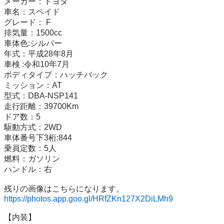
メーカー：トヨタ

車名：スペイド

グレード： F

排気量：1500cc

車体色:シルバー

年式：平成28年8月

車検 :令和10年7月

ボディタイプ：ハッチバック

ミッション：AT

型式：DBA-NSP141

走行距離：39700Km

ドア数：5

駆動方式：2WD

車体番号下3桁:844

乗員定数：5人

燃料：ガソリン

ハンドル：右

https://photos.app.goo.gl/HRfZKn127X2DiLMh9
【内装】
