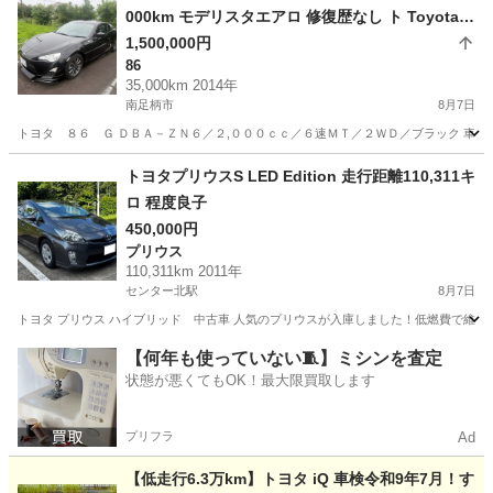
000km モデリスタエアロ 修復歴なし ト Toyota 8
6
1,500,000円
86
35,000km 2014年
南足柄市
8月7日
トヨタ ８６ Ｇ ＤＢＡ－ＺＮ６／２,０００ｃｃ／６速ＭＴ／２ＷＤ／ブラック 車検
神奈川
南足柄市
86
トヨタプリウスS LED Edition 走行距離110,311キ
ロ 程度良子
450,000円
プリウス
110,311km 2011年
センター北駅
8月7日
トヨタ プリウス ハイブリッド 中古車 人気のプリウスが入庫しました！低燃費で維持
神奈川
横浜市
センター北駅
プリウス
【何年も使っていない🧵】ミシンを査定
状態が悪くてもOK！最大限買取します
プリフラ
Ad
【低走行6.3万km】トヨタ iQ 車検令和9年7月！す