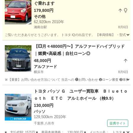
ぐ乗れます
179,800円
その他
62,920km 2010年
湘南台駅
8月6日
ご覧いただきありがとうございます。 トヨタ iQの出品です。 【車両情報】 ・型式：DBA-KG
神奈川
藤沢市
湘南台駅
その他
【💥月々48000円〜】アルファードハイブリッド
｜燃費×高級感｜自社ローン◎
48,000円
アルファード
横浜市
8月6日
🚨【重要】お問い合わせ方法について 当店への ❶お問い合わせ ❷ローン審査 ❸車両のご案内 
神奈川
横浜市
アルファード
車両
トヨタ パッソ Ｇ ユーザー買取車 Ｂｌｕｅｔｏ
ｏｔｈ ＥＴＣ アルミホイール （検9.9）
130,000円
パッソ
129,500km 2010年
千葉県 八街市
提携サイト
■ 支払総額: 15万円 ■ 車両本体価格： 130,000 円 ■ メーカー名： トヨタ 