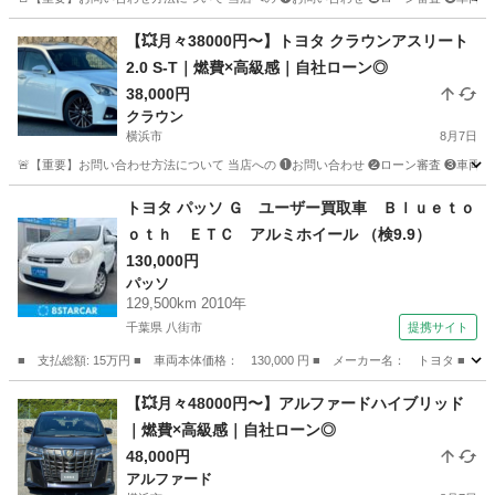
神奈川
横浜市
ハイエース
車両
【💥月々38000円〜】トヨタ クラウンアスリート
2.0 S-T｜燃費×高級感｜自社ローン◎
38,000円
クラウン
横浜市
8月7日
🚨【重要】お問い合わせ方法について 当店への ❶お問い合わせ ❷ローン審査 ❸車両のご案内 
神奈川
横浜市
クラウン
クラウンアスリート
トヨタ パッソ Ｇ ユーザー買取車 Ｂｌｕｅｔｏ
ｏｔｈ ＥＴＣ アルミホイール （検9.9）
130,000円
パッソ
129,500km 2010年
千葉県 八街市
提携サイト
■ 支払総額: 15万円 ■ 車両本体価格： 130,000 円 ■ メーカー名： トヨタ 
千葉
八街市
パッソ
【💥月々48000円〜】アルファードハイブリッド
｜燃費×高級感｜自社ローン◎
48,000円
アルファード