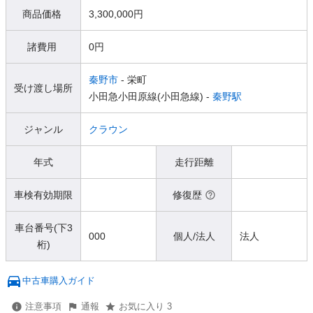
商品価格
3,300,000円
諸費用
0円
秦野市
- 栄町
受け渡し場所
小田急小田原線(小田急線) -
秦野駅
ジャンル
クラウン
年式
走行距離
車検有効期限
修復歴
車台番号(下3
000
個人/法人
法人
桁)
中古車購入ガイド
注意事項
通報
お気に入り 3