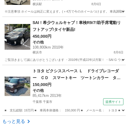
横浜駅
8月6日
※注意事項 ホイールは純正に変えます。(＋4万で今のホイールつけます。 車高調取付車
神奈川
横浜市
横浜駅
プリウス
SAI ! 希少ウェルキャブ！車検R9/7!助手席電動リ
フトアップ!タイヤ新品!
450,000円
その他
108,800km 2010年
横浜市
8月6日
ご覧頂きまして誠にありがとうございます ・2010年(平成22年)2月製！ ・SAI G ウェ
神奈川
横浜市
その他
エンジン
トヨタ ピクシススペース Ｌ ドライブレコーダ
ー ＣＤ スマートキー ツートンカラー タイ
ヤホイール１４インチ 走行距離８５０００キロ
150,000円
その他
（車検整備付）
85,417km 2013年
千葉県 千葉市
提携サイト
■ 支払総額: 19万円 ■ 車両本体価格： 150,000 円 ■ メーカー名： トヨ
千葉
千葉市
その他
もっと見る