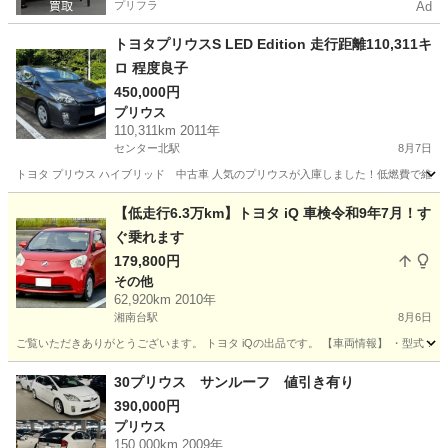
プリフラ
Ad
トヨタプリウスS LED Edition 走行距離110,311キ
ロ 程度良子
450,000円
プリウス
110,311km 2011年
センター北駅
8月7日
トヨタ プリウス ハイブリッド 中古車 人気のプリウスが入庫しました！低燃費で維持
神奈川
横浜市
センター北駅
プリウス
【低走行6.3万km】トヨタ iQ 車検令和9年7月！す
ぐ乗れます
179,800円
その他
62,920km 2010年
湘南台駅
8月6日
ご覧いただきありがとうございます。 トヨタ iQの出品です。 【車両情報】 ・型式：DBA-KG
神奈川
藤沢市
湘南台駅
その他
30プリウス サンルーフ 値引き有り
390,000円
プリウス
150,000km 2009年