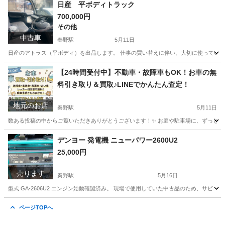
日産 平ボディトラック
700,000円
その他
中古車
秦野駅
5月11日
日産のアトラス（平ボディ）を出品します。 仕事の買い替えに伴い、大切に使っていただけ
神奈川
秦野市
秦野駅
その他
平ボディ
【24時間受付中】不動車・故障車もOK！お車の無
料引き取り＆買取♪LINEでかんたん査定！
地元のお店
秦野駅
5月11日
数ある投稿の中からご覧いただきありがとうございます！✨ お庭や駐車場に、ずっと置いた
神奈川
秦野市
秦野駅
車検
無料
デンヨー 発電機 ニューパワー2600U2
25,000円
売ります
秦野駅
5月16日
型式 GA-2606U2 エンジン始動確認済み。 現場で使用していた中古品のため、サビ・傷・
神奈川
秦野市
秦野駅
その他
デンヨー
ページTOPへ