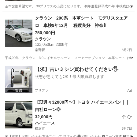
基本交換希望です。 30プリウスの出品になります。 初年度登録平成25年 車検残はほぼ丸
神奈川
相模原市
プリウス
クラウン 200系 本革シート モデリスタエア
ロ 車検9年12月 程度良好 神奈川
750,000円
クラウン
133,050km 2008年
秦野駅
8月7日
平成20年 クラウン 3.0ロイヤルサルーン メーカーオプション 本革シート（全
神奈川
秦野市
秦野駅
クラウン
【求】古いミシン買わせてください🖐️
状態が悪くてもOK！最大限買取します
プリフラ
Ad
【💥月々32000円〜】トヨタ ハイエースバン｜｜
自社ローン◎
32,000円
ハイエース
横浜市
8月7日
🚨【重要】お問い合わせ方法について 当店への ❶お問い合わせ ❷ローン審査 ❸車両のご案内 