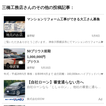
三橋工務店
さんのその他の投稿記事：
マンションリフォーム工事ができる大工さん募集
地元のお店
秦野駅
5月8日
ご覧いただきありがとうございます。 神奈川県横浜市にてマンションのリフォーム工事
神奈川
秦野市
秦野駅
その他
案件
50プリウス前期
1,000,000円
プリウス
中古車
秦野駅
5月15日
年式：平成28年5月 車検：令和9年4月まで 走行距離：160,000km ハイブリッド
神奈川
秦野市
秦野駅
プリウス
走行距離
【自社ローン】審査通らない方へ
自社ローンなら「じしゃロン」。他社の審査に通らな
かった方も
株式会社IDOM
Ad