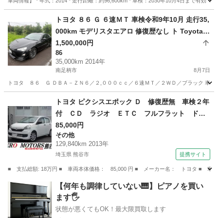
車両情報】 * 年式：2014 * 走行距離：約96,600km * 車検：2030年10月4日まで有
神奈川
相模原市
小田急相模原駅
プリウス
トヨタ ８６ Ｇ ６速ＭＴ 車検令和9年10月 走行35,
000km モデリスタエアロ 修復歴なし ト Toyota 8
6
1,500,000円
86
35,000km 2014年
南足柄市
8月7日
トヨタ ８６ Ｇ ＤＢＡ－ＺＮ６／２,０００ｃｃ／６速ＭＴ／２ＷＤ／ブラック 車検
神奈川
南足柄市
86
トヨタ ピクシスエポック Ｄ 修復歴無 車検２年
付 ＣＤ ラジオ ＥＴＣ フルフラット ドア
バイザー ライトレベライザー アルミホイー
85,000円
その他
ル ＡＢＳ タイミングチェーン式 フロアマッ
129,840km 2013年
ト エアバッグ （なし）
埼玉県 熊谷市
提携サイト
■ 支払総額: 18万円 ■ 車両本体価格： 85,000 円 ■ メーカー名： トヨタ
埼玉
熊谷市
その他
【何年も調律していない🎹】ピアノを買い
ます🖐️
状態が悪くてもOK！最大限買取します