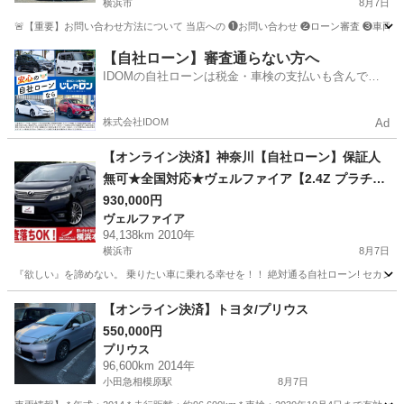
横浜市
8月7日
🚨【重要】お問い合わせ方法について 当店への ❶お問い合わせ ❷ローン審査 ❸車両のご案内 
神奈川
横浜市
アルファード
車両
【自社ローン】審査通らない方へ
IDOMの自社ローンは税金・車検の支払いも含んでい
るので毎月の支払額は一定
株式会社IDOM
Ad
【オンライン決済】神奈川【自社ローン】保証人
無可★全国対応★ヴェルファイア【2.4Z プラチナ
セレクション】 Bluetooth/社外20インチAW/サン
930,000円
ヴェルファイア
ルーフ/ALPINEナビ/フリップダウンモニター/レザ
94,138km 2010年
ー調シートカバー/後席オットマン/ETC
横浜市
8月7日
『欲しい』を諦めない。 乗りたい車に乗れる幸せを！！ 絶対通る自社ローン! セカンドチ
神奈川
横浜市
ヴェルファイア
【オンライン決済】トヨタ/プリウス
550,000円
プリウス
96,600km 2014年
小田急相模原駅
8月7日