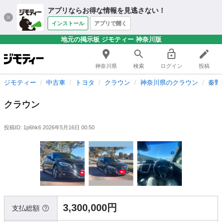
アプリならお得な情報を見逃さない！
インストール
アプリで開く
地元の掲示板 ジモティー 神奈川版
神奈川県
検索
ログイン
投稿
ジモティー
中古車
トヨタ
クラウン
神奈川県のクラウン
秦野
クラウン
投稿ID: 1p6hk6
2026年5月16日 00:50
3,300,000円
支払総額