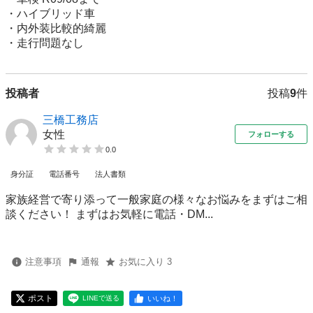
・ハイブリッド車

・内外装比較的綺麗

・走行問題なし
投稿者
投稿
9
件
三橋工務店
女性
フォローする
0.0
身分証
電話番号
法人書類
家族経営で寄り添って一般家庭の様々なお悩みをまずはご相
談ください！ まずはお気軽に電話・DM...
注意事項
通報
お気に入り 3
ポスト
いいね！
LINEで送る