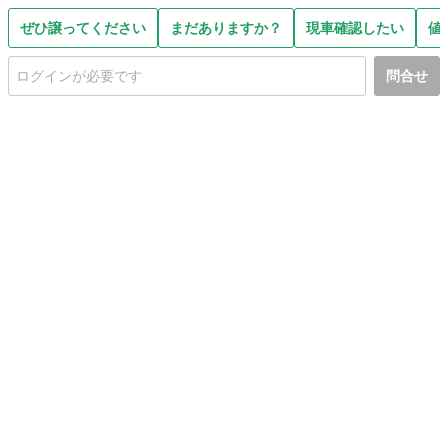
ぜひ譲ってください
まだありますか？
現車確認したい
値
問合せ
初めての方へ
利用規約
プライバシーポリシー
プライバシー・ステートメント
健全化に資する運用方針
お問い合わせ
運営会社
サイトマップ
ご利用ガイド
フリーワードで探す
PC版で表示
都道府県選択
特定商取引法の表示
利用者情報の外部送信について
© 2011-
2026
Jmty, Inc.