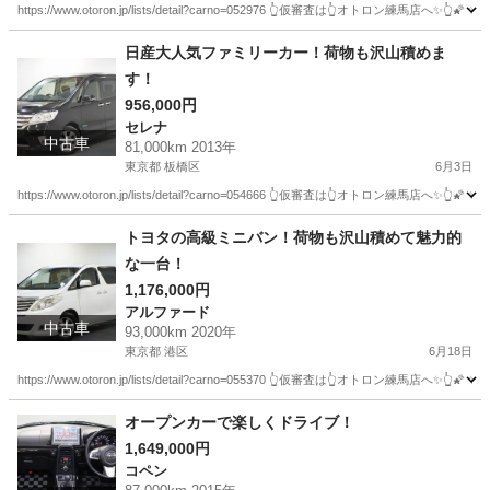
https://www.otoron.jp/lists/detail?carno=052976 👆仮審査は👆オトロ
東京
板橋区
オデッセイ
電話番号
日産大人気ファミリーカー！荷物も沢山積めま
す！
956,000円
セレナ
中古車
81,000km 2013年
東京都 板橋区
6月3日
https://www.otoron.jp/lists/detail?carno=054666 👆仮審査は👆オトロ
東京
板橋区
セレナ
カー
トヨタの高級ミニバン！荷物も沢山積めて魅力的
な一台！
1,176,000円
アルファード
中古車
93,000km 2020年
東京都 港区
6月18日
https://www.otoron.jp/lists/detail?carno=055370 👆仮審査は👆オト
東京
港区
アルファード
オトロン
オープンカーで楽しくドライブ！
1,649,000円
コペン