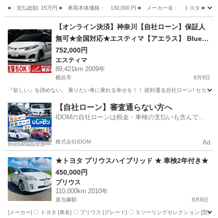
■ 支払総額: 15万円 ■ 車両本体価格： 130,000 円 ■ メーカー名： トヨタ 
千葉
八街市
パッソ
【オンライン決済】神奈川【自社ローン】保証人
無可★全国対応★エスティマ【アエラス】 Blueto
oh/社外20インチAW/両側パワスラ/エアサス/カロ
752,000円
エスティマ
ッツェリアナビHDD/デジタルインナーミラー/TV/
89,421km 2009年
バックカメラ/ETC
横浜市
8月9日
『欲しい』を諦めない。 乗りたい車に乗れる幸せを！！ 絶対通る自社ローン! セカンドチ
神奈川
横浜市
エスティマ
20インチ
【自社ローン】審査通らない方へ
IDOMの自社ローンは税金・車検の支払いも含んでい
るので毎月の支払額は一定
株式会社IDOM
Ad
★トヨタ プリウスハイブリッド ★ 車検2年付き★
450,000円
プリウス
110,000km 2010年
原当麻駅
8月8日
[メーカー] 〇 トヨタ [車名] 〇 プリウス [グレード] 〇 Ｓツーリングセレクション [型式] 〇 DA