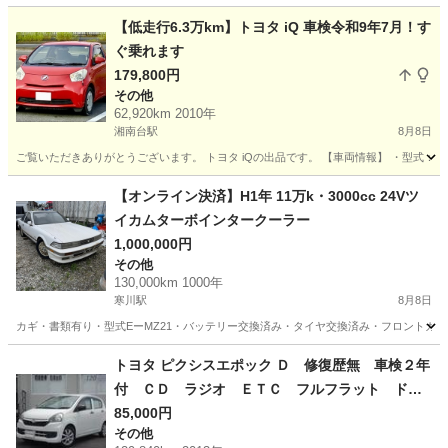
神奈川
相模原市
原当麻駅
プリウス
走行距離
【低走行6.3万km】トヨタ iQ 車検令和9年7月！す
ぐ乗れます
179,800円
その他
62,920km 2010年
湘南台駅
8月8日
ご覧いただきありがとうございます。 トヨタ iQの出品です。 【車両情報】 ・型式：DBA-KG
神奈川
藤沢市
湘南台駅
その他
【オンライン決済】H1年 11万k・3000cc 24Vツ
イカムターボインタークーラー
1,000,000円
その他
130,000km 1000年
寒川駅
8月8日
カギ・書類有り・型式EーMZ21・バッテリー交換済み・タイヤ交換済み・フロントガラ
神奈川
茅ヶ崎市
寒川駅
その他
トヨタ ピクシスエポック Ｄ 修復歴無 車検２年
付 ＣＤ ラジオ ＥＴＣ フルフラット ドア
バイザー ライトレベライザー アルミホイー
85,000円
その他
ル ＡＢＳ タイミングチェーン式 フロアマッ