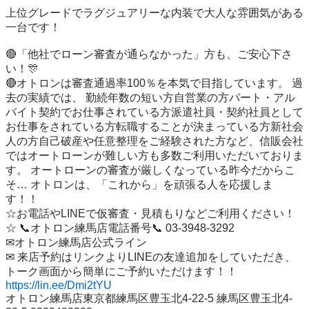
上位グレードでラグジュアリーな内装で大人な雰囲気がある
一台です！

🔴「他社でローン審査が通らなかった」方も、ご安心下さ
い！🎊

🔴オトロンは審査通過率100％を本気で目指しています。 過
去の実績では、 勤続年数の短い方自営業の方パート・アル
バイト契約でお仕事されている方派遣社員・契約社員として
お仕事をされている方転職することが決まっている方新社会
人の方自己破産や任意整理をご経験された方など、信販会社
ではオートローンが難しい方も多数ご利用いただいておりま
す。 オートローンの審査が厳しくなっている昨今だからこ
そ… オトロンは、「これから」を頑張る人を応援しま
す！！ 

☆お電話やLINEで仮審査・見積もりなどご利用ください！

☆ 📞オトロン練馬店電話番号📞 03-3948-3292 

✉オトロン練馬店公式ライン

✉ 来店予約はリンクよりLINEの友達追加をしていただき、
https://lin.ee/Dmi2tYU
オトロン練馬店東京都練馬区豊玉北4-22-5 練馬区豊玉北4-