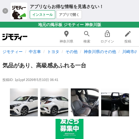
アプリならお得な情報を見逃さない！
インストール
アプリで開く
地元の掲示板 ジモティー 神奈川版
神奈川県
検索
ログイン
投稿
ジモティー
中古車
トヨタ
その他
神奈川県のその他
川崎市の
気品があり、高級感あふれる一台
投稿ID: 1p1ypf
2026年5月10日 06:41