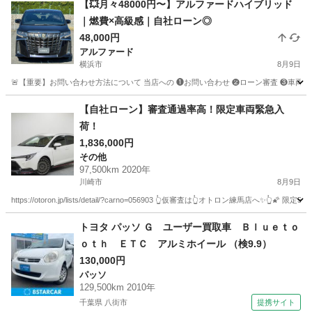
【💥月々48000円〜】アルファードハイブリッド
｜燃費×高級感｜自社ローン◎
48,000円
アルファード
横浜市
8月9日
🚨【重要】お問い合わせ方法について 当店への ❶お問い合わせ ❷ローン審査 ❸車両のご案内 
神奈川
横浜市
アルファード
車両
【自社ローン】審査通過率高！限定車両緊急入
荷！
1,836,000円
その他
97,500km 2020年
川崎市
8月9日
https://otoron.jp/lists/detail/?carno=056903 👆仮審査は👆オトロン練
神奈川
川崎市
その他
オトロン
トヨタ パッソ Ｇ ユーザー買取車 Ｂｌｕｅｔｏ
ｏｔｈ ＥＴＣ アルミホイール （検9.9）
130,000円
パッソ
129,500km 2010年
千葉県 八街市
提携サイト