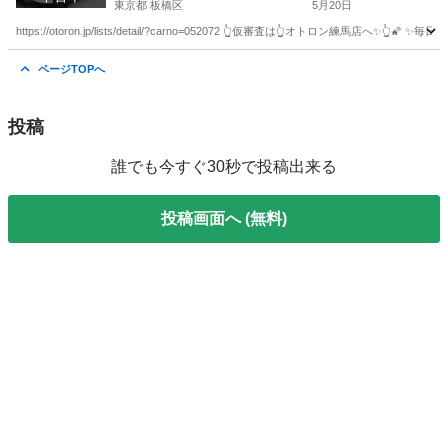
東京都 板橋区
5月20日
https://otoron.jp/lists/detail/?carno=052072 👆仮審査は👆オトロン練
東京
板橋区
その他
電話番号
ページTOPへ
投稿
誰でも今すぐ30秒で投稿出来る
投稿画面へ (無料)