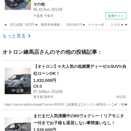
その他
（車検整備付）
85,417km 2013年
千葉県 千葉市
提携サイト
■ 支払総額: 19万円 ■ 車両本体価格： 150,000 円 ■ メーカー名： トヨ
千葉
千葉市
その他
もっと見る
オトロン練馬店
さんのその他の投稿記事：
【オトロン】✨大人気の低燃費ディーゼルSUV✨自
社ローンOK！
1,033,000円
CX-5
中古車
87,500km 2016年
東京都 調布市
8月2日
https://otoron.jp/lists/detail/?carno=056301 👆仮審査は👆オトロン練
東京
調布市
CX-5
オトロン
まだまだ人気沸騰中の80ヴォクシー！リアモニタ
ー付きでお子様も退屈しない事間違いなし！
1,539,000円