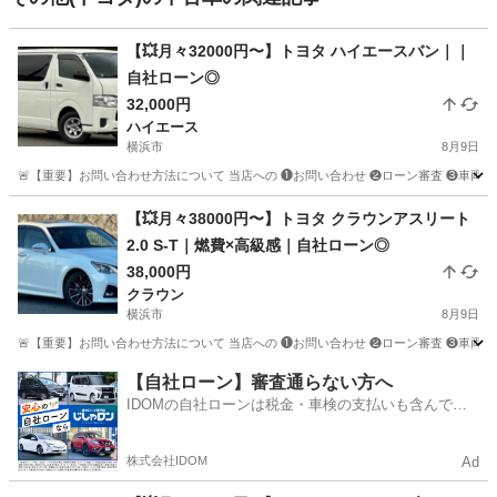
【💥月々32000円〜】トヨタ ハイエースバン｜｜
自社ローン◎
32,000円
ハイエース
横浜市
8月9日
🚨【重要】お問い合わせ方法について 当店への ❶お問い合わせ ❷ローン審査 ❸車両のご案内 
神奈川
横浜市
ハイエース
車両
【💥月々38000円〜】トヨタ クラウンアスリート
2.0 S-T｜燃費×高級感｜自社ローン◎
38,000円
クラウン
横浜市
8月9日
🚨【重要】お問い合わせ方法について 当店への ❶お問い合わせ ❷ローン審査 ❸車両のご案内 
神奈川
横浜市
クラウン
クラウンアスリート
【自社ローン】審査通らない方へ
IDOMの自社ローンは税金・車検の支払いも含んでい
るので毎月の支払額は一定
株式会社IDOM
Ad