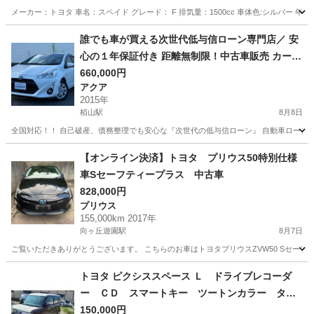
メーカー：トヨタ 車名：スペイド グレード： F 排気量：1500cc 車体色:シルバー 年式：平
神奈川
横浜市
鶴ヶ峰駅
その他
トヨタスペイド
誰でも車が買える次世代低与信ローン専門店／ 安
心の１年保証付き 距離無制限！中古車販売 カーメ
ル小田原店 平成27年式 トヨタ アクア S☆
660,000円
アクア
2015年
栢山駅
8月8日
全国対応！！ 自己破産、債務整理でも安心な『次世代の低与信ローン』 自動車ローン審
神奈川
小田原市
栢山駅
アクア
車両
【オンライン決済】トヨタ プリウス50特別仕様
車Sセーフティープラス 中古車
828,000円
プリウス
155,000km 2017年
向ヶ丘遊園駅
8月7日
ご覧いただきありがとうございます。 こちらのお車はトヨタプリウスZVW50 Sセーフテ
神奈川
川崎市
向ヶ丘遊園駅
プリウス
50系
トヨタ ピクシススペース Ｌ ドライブレコーダ
ー ＣＤ スマートキー ツートンカラー タイ
ヤホイール１４インチ 走行距離８５０００キロ
150,000円