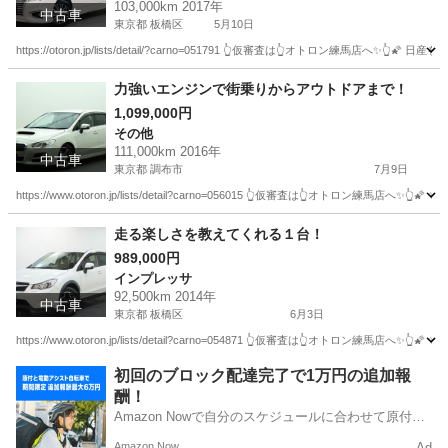
103,000km 2017年
中古車
東京都 板橋区
5月10日
https://otoron.jp/lists/detail/?carno=051791 👆仮審査は👆オトロ
東京
板橋区
エルグランド
オトロン
力強いエンジンで街乗りからアウトドアまで！
1,099,000円
その他
111,000km 2016年
中古車
東京都 調布市
7月9日
https://www.otoron.jp/lists/detail?carno=056015 👆仮審査は👆オトロ
東京
調布市
その他
エンジン
走る楽しさを教えてくれる１台！
989,000円
インプレッサ
92,500km 2014年
中古車
東京都 板橋区
6月3日
https://www.otoron.jp/lists/detail?carno=054871 👆仮審査は👆オトロ
東京
板橋区
インプレッサ
電話番号
初回のブロック配達完了で1万円の追加報
酬！
Amazon Nowで自分のスケジュールに合わせて原付や
電動アシスト自転車で配達し、報酬を獲得しましょ
Amazon Now
Ad