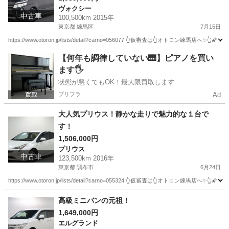
ヴォクシー
中古車
100,500km 2015年
東京都 練馬区
7月15日
https://www.otoron.jp/lists/detail?carno=056077 👆仮審査は👆オトロ
東京
練馬区
ヴォクシー
した
【何年も調律していない🎹】ピアノを買い
ます🖐️
状態が悪くてもOK！最大限買取します
プリフラ
Ad
大人気プリウス！静かな走りで魅力的な１台で
す！
1,506,000円
プリウス
中古車
123,500km 2016年
東京都 調布市
6月24日
https://www.otoron.jp/lists/detail?carno=055324 👆仮審査は👆オト
東京
調布市
プリウス
オトロン
高級ミニバンの元祖！
1,649,000円
エルグランド