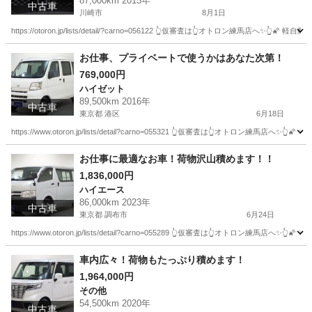
87,000km 2015年
中古車
川崎市
8月1日
https://otoron.jp/lists/detail/?carno=056122 👆仮審査は👆オトロ
神奈川
川崎市
コペン
オトロン
お仕事、プライベートで使うかはあなた次第！
769,000円
ハイゼット
89,500km 2016年
中古車
東京都 港区
6月18日
https://www.otoron.jp/lists/detail?carno=055321 👆仮審査は👆オト
東京
港区
ハイゼット
オトロン
お仕事に最適なお車！荷物沢山積めます！！
1,836,000円
ハイエース
86,000km 2023年
中古車
東京都 調布市
6月24日
https://www.otoron.jp/lists/detail?carno=055289 👆仮審査は👆オト
東京
調布市
ハイエース
オトロン
車内広々！荷物もたっぷり積めます！
1,964,000円
その他
54,500km 2020年
中古車