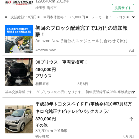
129,840km 2013年
ト エアバッグ （なし）
埼玉県 熊谷市
提携サイト
■ 支払総額: 18万円 ■ 車両本体価格： 85,000 円 ■ メーカー名： トヨタ
埼玉
熊谷市
その他
初回のブロック配達完了で1万円の追加報
酬！
Amazon Nowで自分のスケジュールに合わせて原付や
電動アシスト自転車で配達し、報酬を獲得しましょ
Amazon Now
Ad
う！
30プリウス 車両交換可！
480,000円
プリウス
相模原市
8月8日
基本交換希望です。 30プリウスの出品になります。 初年度登録平成25年 車検残はほぼ丸
神奈川
相模原市
プリウス
平成28年トヨタスペイド F /車検令和10年7月/3万
キロ台純正ナビ\テレビ\バックカメラ/
370,000円
その他
39,700km 2016年
鶴ヶ峰駅
8月8日