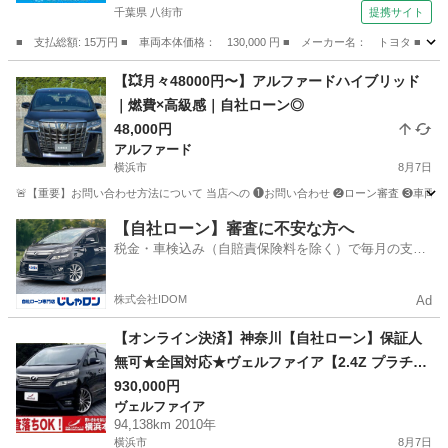
千葉県 八街市
提携サイト
■ 支払総額: 15万円 ■ 車両本体価格： 130,000 円 ■ メーカー名： トヨタ 
千葉
八街市
パッソ
【💥月々48000円〜】アルファードハイブリッド
｜燃費×高級感｜自社ローン◎
48,000円
アルファード
横浜市
8月7日
🚨【重要】お問い合わせ方法について 当店への ❶お問い合わせ ❷ローン審査 ❸車両のご案内 
神奈川
横浜市
アルファード
車両
【自社ローン】審査に不安な方へ
税金・車検込み（自賠責保険料を除く）で毎月の支払
額は一定の自社ローン🚗
株式会社IDOM
Ad
【オンライン決済】神奈川【自社ローン】保証人
無可★全国対応★ヴェルファイア【2.4Z プラチナ
セレクション】 Bluetooth/社外20インチAW/サン
930,000円
ヴェルファイア
ルーフ/ALPINEナビ/フリップダウンモニター/レザ
94,138km 2010年
ー調シートカバー/後席オットマン/ETC
横浜市
8月7日