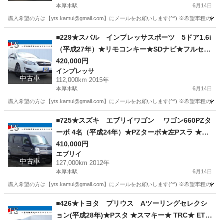
県厚木市発★業者なので安心★カスタムも車検も
本厚木駅
6月14日
できます★
購入希望の方は【yts.kamui@gmail.com】にメールをお願いします(^^) ※希
神奈川
厚木市
本厚木駅
その他
エンジン
■229★スバル インプレッサスポーツ 5ドア1.6i
（平成27年）★リモコンキー★SDナビ★フルセグ
★ヘッドライトレベライザー★キセノンヘッドラ
420,000円
インプレッサ
イト★ETC★トラクションコントロール★ドアバ
中古車
112,000km 2015年
イザー★フロアマット★社外AW★自社ローン★金
本厚木駅
6月14日
利無し★通過率９０％★車体だけ販売できる★来
購入希望の方は【yts.kamui@gmail.com】にメールをお願いします(^^) ※希
店不要で買える★リモート商談できる★神奈川県
神奈川
厚木市
本厚木駅
インプレッサ
ドアバイザー
厚木市発★業者なので安心★カスタムも車検もで
■725★スズキ エブリイワゴン ワゴン660PZタ
きます★
ーボ 4名（平成24年）★PZターボ★左Pスラ ★SD
ナビ★ ワンセグ★ ETC★ フォグ ★純AW★自社ロ
410,000円
エブリイ
ーン★金利無し★通過率９０％★車体だけ販売で
中古車
127,000km 2012年
きる★来店不要で買える★リモート商談できる★
本厚木駅
6月14日
神奈川県厚木市発★業者なので安心★カスタムも
購入希望の方は【yts.kamui@gmail.com】にメールをお願いします(^^) ※希
車検もできます★
神奈川
厚木市
本厚木駅
エブリイ
ターボ
■426★トヨタ プリウス Aツーリングセレクシ
ョン(平成28年)★Pスタ ★スマキー★ TRC★ ETC