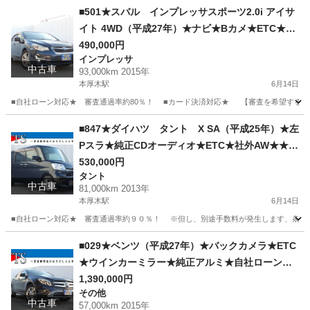
神奈川
厚木市
本厚木駅
HS
クルーズコントロール
■501★スバル インプレッサスポーツ2.0i アイサ
イト 4WD（平成27年）★ナビ★Bカメ★ETC★自
社ローン★金利無し★通過率９０％★車体だけ販
490,000円
インプレッサ
売できる★来店不要で買える★リモート商談でき
中古車
93,000km 2015年
る★神奈川県厚木市発★業者なので安心★カスタ
本厚木駅
6月14日
ムも車検もできます★
■自社ローン対応★ 審査通過率約80％！ ■カード決済対応★ 【審査を希望する方は yts.
神奈川
厚木市
本厚木駅
インプレッサ
アイサイト
■847★ダイハツ タント X SA（平成25年）★左
Pスラ★純正CDオーディオ★ETC★社外AW★★自
社ローン★金利無し★通過率９０％★車体だけ販
530,000円
タント
売できる★来店不要で買える★リモート商談でき
中古車
81,000km 2013年
る★神奈川県厚木市発★業者なので安心★カスタ
本厚木駅
6月14日
ムも車検もできます★
■自社ローン対応★ 審査通過率約９０％！ ※但し、別途手数料が発生します、条件提示・変更等
神奈川
厚木市
本厚木駅
タント
車両
■029★ベンツ（平成27年）★バックカメラ★ETC
★ウインカーミラー★純正アルミ★自社ローン★
金利無し★通過率９０％★車体だけ販売できる★
1,390,000円
その他
来店不要で買える★リモート商談できる★神奈川
中古車
57,000km 2015年