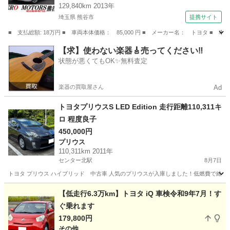
129,840km 2013年
ト エアバッグ （なし）
埼玉県 熊谷市
提携サイト
■ 支払総額: 18万円 ■ 車両本体価格： 85,000 円 ■ メーカー名： トヨタ
埼玉
熊谷市
その他
【求】使わない楽器🎸売ってください‼️
状態が悪くてもOK✨無料査定
楽器の買取屋さん
Ad
トヨタプリウスS LED Edition 走行距離110,311キ
ロ 程度良子
450,000円
プリウス
110,311km 2011年
センター北駅
8月7日
トヨタ プリウス ハイブリッド 中古車 人気のプリウスが入庫しました！低燃費で維持
神奈川
横浜市
センター北駅
プリウス
【低走行6.3万km】トヨタ iQ 車検令和9年7月！す
ぐ乗れます
179,800円
その他