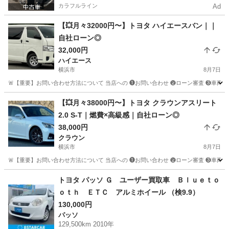
カラフルライン
Ad
【💥月々32000円〜】トヨタ ハイエースバン｜｜
自社ローン◎
32,000円
ハイエース
横浜市
8月7日
🚨【重要】お問い合わせ方法について 当店への ❶お問い合わせ ❷ローン審査 ❸車両のご案内 
神奈川
横浜市
ハイエース
車両
【💥月々38000円〜】トヨタ クラウンアスリート
2.0 S-T｜燃費×高級感｜自社ローン◎
38,000円
クラウン
横浜市
8月7日
🚨【重要】お問い合わせ方法について 当店への ❶お問い合わせ ❷ローン審査 ❸車両のご案内 
神奈川
横浜市
クラウン
クラウンアスリート
トヨタ パッソ Ｇ ユーザー買取車 Ｂｌｕｅｔｏ
ｏｔｈ ＥＴＣ アルミホイール （検9.9）
130,000円
パッソ
129,500km 2010年