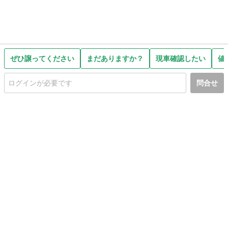
ぜひ譲ってください
まだありますか？
現車確認したい
値
問合せ
初めての方へ
利用規約
プライバシーポリシー
プライバシー・ステートメント
健全化に資する運用方針
お問い合わせ
運営会社
サイトマップ
ご利用ガイド
フリーワードで探す
PC版で表示
都道府県選択