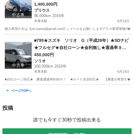
★ クルコン ★Bカメ ★ドラレコ ★純正AW★自社
1,400,000円
プリウス
ローン★金利無し★通過率９０％★車体だけ販売
中古車
96,000km 2016年
できる★来店不要で買える★リモート商談できる
本厚木駅
6月14日
★神奈川県厚木市発★業者なので安心★カスタム
購入希望の方は【yts.kamui@gmail.com】にメールをお願いします(^^) ※希
も車検もできます★
神奈川
厚木市
本厚木駅
プリウス
■799★スズキ ソリオ G（平成28年）★SDナビ
★フルセグ★自社ローン★金利無し★通過率９
０％★車体だけ販売できる★来店不要で買える★
450,000円
ソリオ
リモート商談できる★神奈川県厚木市発★業者な
中古車
100,000km 2016年
ので安心★カスタムも車検もできます★
本厚木駅
6月14日
■自社ローン対応★ 審査通過率約80％！ ■カード決済対応★ 【審査を希望する方は yts.
神奈川
厚木市
本厚木駅
ソリオ
車両
ページTOPへ
投稿
誰でも今すぐ30秒で投稿出来る