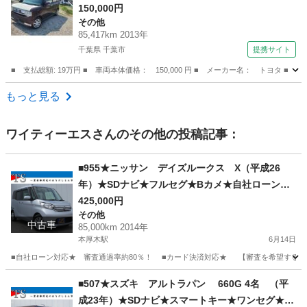
ヤホイール１４インチ 走行距離８５０００キロ
150,000円
その他
（車検整備付）
85,417km 2013年
千葉県 千葉市
提携サイト
■ 支払総額: 19万円 ■ 車両本体価格： 150,000 円 ■ メーカー名： トヨ
千葉
千葉市
その他
もっと見る
ワイティーエス
さんのその他の投稿記事：
■955★ニッサン デイズルークス X（平成26
年）★SDナビ★フルセグ★Bカメ★自社ローン★
金利無し★通過率９０％★車体だけ販売できる★
425,000円
その他
来店不要で買える★リモート商談できる★神奈川
中古車
85,000km 2014年
県厚木市発★業者なので安心★カスタムも車検も
本厚木駅
6月14日
できます★
■自社ローン対応★ 審査通過率約80％！ ■カード決済対応★ 【審査を希望する方は yts.
神奈川
厚木市
本厚木駅
その他
■507★スズキ アルトラパン 660G 4名 （平
成23年）★SDナビ★スマートキー★ワンセグ★