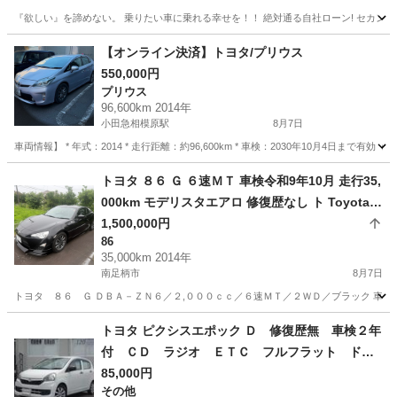
『欲しい』を諦めない。 乗りたい車に乗れる幸せを！！ 絶対通る自社ローン! セカンドチ
神奈川
横浜市
ヴェルファイア
【オンライン決済】トヨタ/プリウス
550,000円
プリウス
96,600km 2014年
小田急相模原駅
8月7日
車両情報】 * 年式：2014 * 走行距離：約96,600km * 車検：2030年10月4日まで有
神奈川
相模原市
小田急相模原駅
プリウス
トヨタ ８６ Ｇ ６速ＭＴ 車検令和9年10月 走行35,
000km モデリスタエアロ 修復歴なし ト Toyota 8
6
1,500,000円
86
35,000km 2014年
南足柄市
8月7日
トヨタ ８６ Ｇ ＤＢＡ－ＺＮ６／２,０００ｃｃ／６速ＭＴ／２ＷＤ／ブラック 車検
神奈川
南足柄市
86
トヨタ ピクシスエポック Ｄ 修復歴無 車検２年
付 ＣＤ ラジオ ＥＴＣ フルフラット ドア
バイザー ライトレベライザー アルミホイー
85,000円
その他
ル ＡＢＳ タイミングチェーン式 フロアマッ