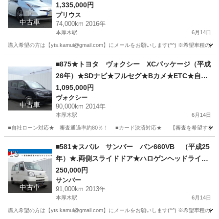
ライト★フォグ★ステコン★クルコン★社外AW★
1,335,000円
プリウス
自社ローン★金利無し★通過率９０％★車体だけ
中古車
74,000km 2016年
販売できる★来店不要で買える★リモート商談で
本厚木駅
6月14日
きる★神奈川県厚木市発★業者なので安心★カス
購入希望の方は【yts.kamui@gmail.com】にメールをお願いします(^^) ※
タムも車検もできます★
神奈川
厚木市
本厚木駅
プリウス
ステ
■875★トヨタ ヴォクシー XCパッケージ（平成
26年）★SDナビ★フルセグ★Bカメ★ETC★自社
ローン★金利無し★通過率９０％★車体だけ販売
1,095,000円
ヴォクシー
できる★来店不要で買える★リモート商談できる
中古車
90,000km 2014年
★神奈川県厚木市発★業者なので安心★カスタム
本厚木駅
6月14日
も車検もできます★
■自社ローン対応★ 審査通過率約80％！ ■カード決済対応★ 【審査を希望する方は yts.
神奈川
厚木市
本厚木駅
ヴォクシー
車両
■581★スバル サンバー バン660VB （平成25
年）★.両側スライドドア★ハロゲンヘッドライト
★ヘッドライト★レベライザー★マニュアルエア
250,000円
サンバー
コン★ドアバイザー★フロアマット★純正ラジオ
中古車
91,000km 2013年
オーディオ★自社ローン★金利無し★通過率９
本厚木駅
6月14日
０％★車体だけ販売できる★来店不要で買える★
購入希望の方は【yts.kamui@gmail.com】にメールをお願いします(^^) ※
リモート商談できる★神奈川県厚木市発★業者な