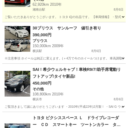
62,920km 2010年
湘南台駅
8月6日
ご覧いただきありがとうございます。 トヨタ iQの出品です。 【車両情報】 ・型式：DBA-KG
神奈川
藤沢市
湘南台駅
その他
30プリウス サンルーフ 値引き有り
390,000円
プリウス
150,000km 2009年
横浜駅
8月6日
※注意事項 ホイールは純正に変えます。(＋4万で今のホイールつけます。 車高調取付車
神奈川
横浜市
横浜駅
プリウス
SAI ! 希少ウェルキャブ！車検R9/7!助手席電動リ
フトアップ!タイヤ新品!
450,000円
その他
108,800km 2010年
横浜市
8月6日
ご覧頂きまして誠にありがとうございます ・2010年(平成22年)2月製！ ・SAI G ウェ
神奈川
横浜市
その他
エンジン
トヨタ ピクシススペース Ｌ ドライブレコーダ
ー ＣＤ スマートキー ツートンカラー タイ