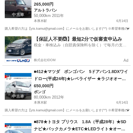
レベライザー★ ドアバイザー★自社ローン★金利
265,000円
アルトラパン
無し★通過率９０％★車体だけ販売できる★来店
中古車
50,000km 2011年
不要で買える★リモート商談できる★神奈川県厚
本厚木駅
6月14日
木市発★業者なので安心★カスタムも車検もでき
購入希望の方は【yts.kamui@gmail.com】にメールをお願いします(^^) ※希
ます★
神奈川
厚木市
本厚木駅
アルトラパン
ドアバイザー
【保証人不要🙆】最短2分で仮審査申込み
税金・車検込み（自賠責保険料を除く）で毎月の支払
額は一定の自社ローン🚗
株式会社IDOM
Ad
■412★マツダ ボンゴバン 5ドアバン1.8DXワイ
ドロー(平成24年)★レベライザー ★ラジオオーデ
ィオ★ 鉄チン★自社ローン★金利無し★通過率９
650,000円
ボンゴ
０％★車体だけ販売できる★来店不要で買える★
中古車
80,000km 2012年
リモート商談できる★神奈川県厚木市発★業者な
本厚木駅
6月14日
ので安心★カスタムも車検もできます★
購入希望の方は【yts.kamui@gmail.com】にメールをお願いします(^^) ※希
神奈川
厚木市
本厚木駅
ボンゴ
■878★トヨタ プリウス 1.8A（平成28年）★SD
ナビ★バックカメラ★ETC★LEDライト★オート