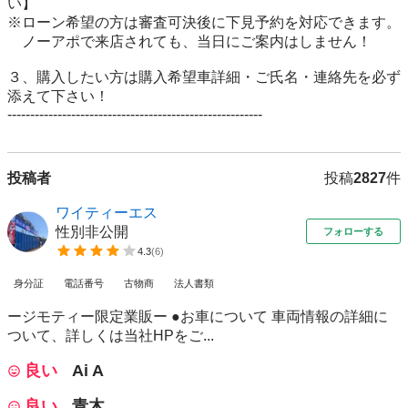
い】 　　

※ローン希望の方は審査可決後に下見予約を対応できます。

　ノーアポで来店されても、当日にご案内はしません！ 
３、購入したい方は購入希望車詳細・ご氏名・連絡先を必ず
添えて下さい！

投稿者
投稿
2827
件
ワイティーエス
性別非公開
フォローする
4.3
(
6
)
身分証
電話番号
古物商
法人書類
ージモティー限定業販ー ●お車について 車両情報の詳細に
ついて、詳しくは当社HPをご...
良い
Ai A
良い
青木