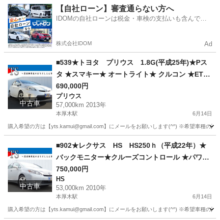
神奈川
厚木市
本厚木駅
サンバー
ヘッドライト
【自社ローン】審査通らない方へ
ので安心★カスタムも車検もできます★
IDOMの自社ローンは税金・車検の支払いも含んでい
るので毎月の支払額は一定
株式会社IDOM
Ad
■539★トヨタ プリウス 1.8G(平成25年)★Pス
タ ★スマキー★ オートライト★ クルコン ★ETC
★ Bluetooth ★Pシート ★USB★自社ローン★金
690,000円
プリウス
利無し★通過率９０％★車体だけ販売できる★来
中古車
57,000km 2013年
店不要で買える★リモート商談できる★神奈川県
本厚木駅
6月14日
厚木市発★業者なので安心★カスタムも車検もで
購入希望の方は【yts.kamui@gmail.com】にメールをお願いします(^^) ※希
きます★
神奈川
厚木市
本厚木駅
プリウス
Bluetooth
■902★レクサス HS HS250ｈ（平成22年）★
バックモニター★クルーズコントロール ★パワー
シート★ ステアチルト★シートヒーター★自社ロ
750,000円
HS
ーン★金利無し★通過率９０％★車体だけ販売で
中古車
53,000km 2010年
きる★来店不要で買える★リモート商談できる★
本厚木駅
6月14日
神奈川県厚木市発★業者なので安心★カスタムも
購入希望の方は【yts.kamui@gmail.com】にメールをお願いします(^^) ※希
車検もできます★