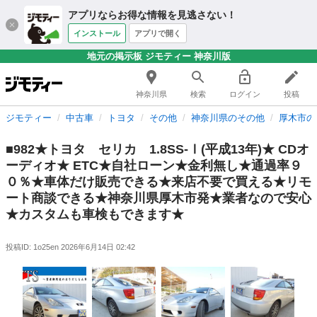
アプリならお得な情報を見逃さない！
インストール
アプリで開く
地元の掲示板 ジモティー 神奈川版
神奈川県
検索
ログイン
投稿
ジモティー
中古車
トヨタ
その他
神奈川県のその他
厚木市の
■982★トヨタ セリカ 1.8SS-Ⅰ(平成13年)★ CDオ
ーディオ★ ETC★自社ローン★金利無し★通過率９
０％★車体だけ販売できる★来店不要で買える★リモ
ート商談できる★神奈川県厚木市発★業者なので安心
★カスタムも車検もできます★
投稿ID: 1o25en
2026年6月14日 02:42