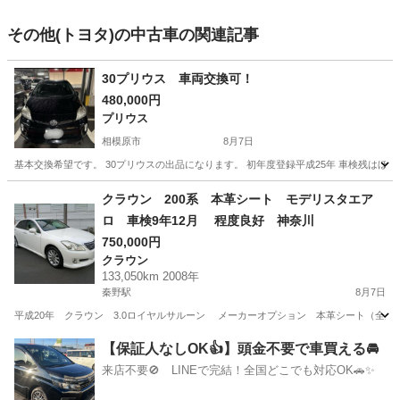
その他(トヨタ)の中古車の関連記事
30プリウス 車両交換可！
480,000円
プリウス
相模原市
8月7日
基本交換希望です。 30プリウスの出品になります。 初年度登録平成25年 車検残はほぼ丸
神奈川
相模原市
プリウス
クラウン 200系 本革シート モデリスタエア
ロ 車検9年12月 程度良好 神奈川
750,000円
クラウン
133,050km 2008年
秦野駅
8月7日
平成20年 クラウン 3.0ロイヤルサルーン メーカーオプション 本革シート（全
神奈川
秦野市
秦野駅
クラウン
【保証人なしOK👍】頭金不要で車買える🚘
来店不要🚫 LINEで完結！全国どこでも対応OK🚗✨