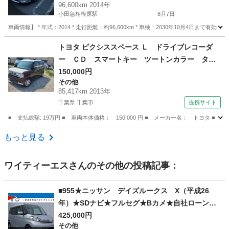
96,600km 2014年
小田急相模原駅
8月7日
車両情報】 * 年式：2014 * 走行距離：約96,600km * 車検：2030年10月4日まで有
神奈川
相模原市
小田急相模原駅
プリウス
トヨタ ピクシススペース Ｌ ドライブレコーダ
ー ＣＤ スマートキー ツートンカラー タイ
ヤホイール１４インチ 走行距離８５０００キロ
150,000円
その他
（車検整備付）
85,417km 2013年
千葉県 千葉市
提携サイト
■ 支払総額: 19万円 ■ 車両本体価格： 150,000 円 ■ メーカー名： トヨ
千葉
千葉市
その他
もっと見る
ワイティーエス
さんのその他の投稿記事：
■955★ニッサン デイズルークス X（平成26
年）★SDナビ★フルセグ★Bカメ★自社ローン★
金利無し★通過率９０％★車体だけ販売できる★
425,000円
その他
来店不要で買える★リモート商談できる★神奈川