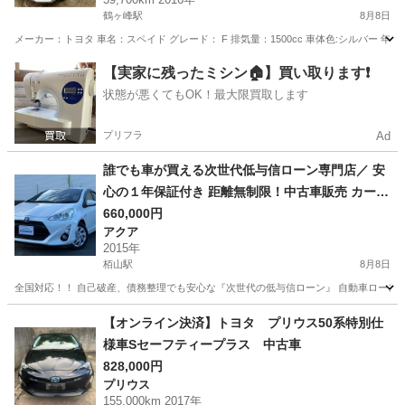
鶴ヶ峰駅
8月8日
メーカー：トヨタ 車名：スペイド グレード： F 排気量：1500cc 車体色:シルバー 年式：平
神奈川
横浜市
鶴ヶ峰駅
その他
トヨタスペイド
【実家に残ったミシン🏠】買い取ります❗️
状態が悪くてもOK！最大限買取します
プリフラ
Ad
誰でも車が買える次世代低与信ローン専門店／ 安
心の１年保証付き 距離無制限！中古車販売 カーメ
ル小田原店 平成27年式 トヨタ アクア S☆
660,000円
アクア
2015年
栢山駅
8月8日
全国対応！！ 自己破産、債務整理でも安心な『次世代の低与信ローン』 自動車ローン審
神奈川
小田原市
栢山駅
アクア
車両
【オンライン決済】トヨタ プリウス50系特別仕
様車Sセーフティープラス 中古車
828,000円
プリウス
155,000km 2017年