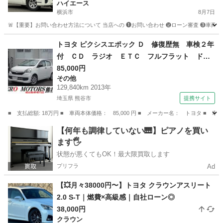
ハイエース
横浜市
8月7日
🚨【重要】お問い合わせ方法について 当店への ❶お問い合わせ ❷ローン審査 ❸車両のご案内 
神奈川
横浜市
ハイエース
車両
トヨタ ピクシスエポック Ｄ 修復歴無 車検２年
付 ＣＤ ラジオ ＥＴＣ フルフラット ドア
バイザー ライトレベライザー アルミホイー
85,000円
その他
ル ＡＢＳ タイミングチェーン式 フロアマッ
129,840km 2013年
ト エアバッグ （なし）
埼玉県 熊谷市
提携サイト
■ 支払総額: 18万円 ■ 車両本体価格： 85,000 円 ■ メーカー名： トヨタ
埼玉
熊谷市
その他
【何年も調律していない🎹】ピアノを買い
ます🖐️
状態が悪くてもOK！最大限買取します
プリフラ
Ad
【💥月々38000円〜】トヨタ クラウンアスリート
2.0 S-T｜燃費×高級感｜自社ローン◎
38,000円
クラウン