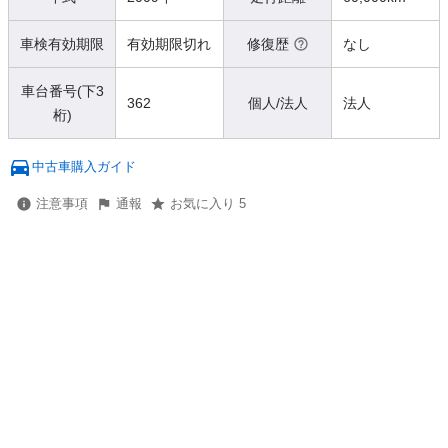
車検有効期限
有効期限切れ
修復歴
なし
車台番号(下3
362
個人/法人
法人
桁)
中古車購入ガイド
注意事項
通報
お気に入り 5