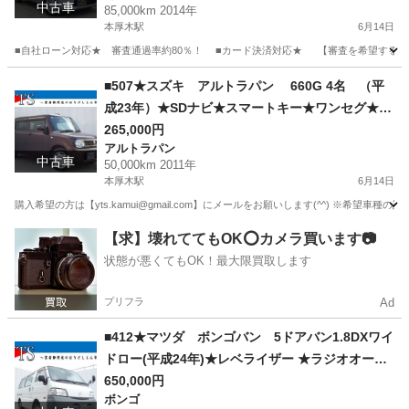
中古車
85,000km 2014年
県厚木市発★業者なので安心★カスタムも車検も
本厚木駅
6月14日
できます★
■自社ローン対応★ 審査通過率約80％！ ■カード決済対応★ 【審査を希望する方は yts.
神奈川
厚木市
本厚木駅
その他
■507★スズキ アルトラパン 660G 4名 （平
成23年）★SDナビ★スマートキー★ワンセグ★
レベライザー★ ドアバイザー★自社ローン★金利
265,000円
アルトラパン
無し★通過率９０％★車体だけ販売できる★来店
中古車
50,000km 2011年
不要で買える★リモート商談できる★神奈川県厚
本厚木駅
6月14日
木市発★業者なので安心★カスタムも車検もでき
購入希望の方は【yts.kamui@gmail.com】にメールをお願いします(^^) ※希
ます★
神奈川
厚木市
本厚木駅
アルトラパン
ドアバイザー
【求】壊れててもOK⭕️カメラ買います📷
状態が悪くてもOK！最大限買取します
プリフラ
Ad
■412★マツダ ボンゴバン 5ドアバン1.8DXワイ
ドロー(平成24年)★レベライザー ★ラジオオーデ
ィオ★ 鉄チン★自社ローン★金利無し★通過率９
650,000円
ボンゴ
０％★車体だけ販売できる★来店不要で買える★