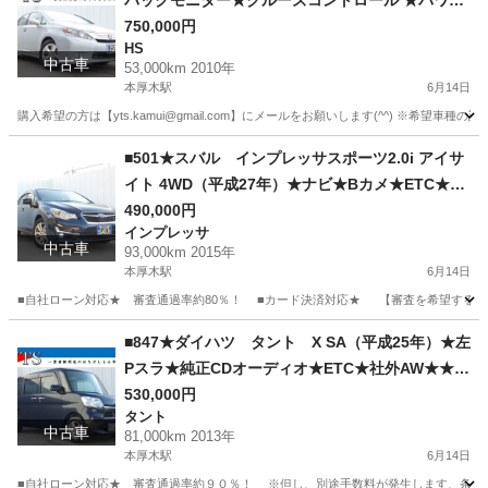
バックモニター★クルーズコントロール ★パワー
シート★ ステアチルト★シートヒーター★自社ロ
750,000円
HS
ーン★金利無し★通過率９０％★車体だけ販売で
中古車
53,000km 2010年
きる★来店不要で買える★リモート商談できる★
本厚木駅
6月14日
神奈川県厚木市発★業者なので安心★カスタムも
購入希望の方は【yts.kamui@gmail.com】にメールをお願いします(^^) ※希
車検もできます★
神奈川
厚木市
本厚木駅
HS
クルーズコントロール
■501★スバル インプレッサスポーツ2.0i アイサ
イト 4WD（平成27年）★ナビ★Bカメ★ETC★自
社ローン★金利無し★通過率９０％★車体だけ販
490,000円
インプレッサ
売できる★来店不要で買える★リモート商談でき
中古車
93,000km 2015年
る★神奈川県厚木市発★業者なので安心★カスタ
本厚木駅
6月14日
ムも車検もできます★
■自社ローン対応★ 審査通過率約80％！ ■カード決済対応★ 【審査を希望する方は yts.
神奈川
厚木市
本厚木駅
インプレッサ
アイサイト
■847★ダイハツ タント X SA（平成25年）★左
Pスラ★純正CDオーディオ★ETC★社外AW★★自
社ローン★金利無し★通過率９０％★車体だけ販
530,000円
タント
売できる★来店不要で買える★リモート商談でき
中古車
81,000km 2013年
る★神奈川県厚木市発★業者なので安心★カスタ
本厚木駅
6月14日
ムも車検もできます★
■自社ローン対応★ 審査通過率約９０％！ ※但し、別途手数料が発生します、条件提示・変更等