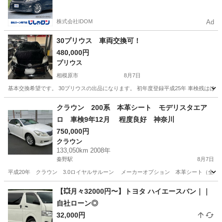
かった方も
株式会社IDOM
Ad
30プリウス 車両交換可！
480,000円
プリウス
相模原市
8月7日
基本交換希望です。 30プリウスの出品になります。 初年度登録平成25年 車検残はほぼ丸
神奈川
相模原市
プリウス
クラウン 200系 本革シート モデリスタエア
ロ 車検9年12月 程度良好 神奈川
750,000円
クラウン
133,050km 2008年
秦野駅
8月7日
平成20年 クラウン 3.0ロイヤルサルーン メーカーオプション 本革シート（全
神奈川
秦野市
秦野駅
クラウン
【💥月々32000円〜】トヨタ ハイエースバン｜｜
自社ローン◎
32,000円