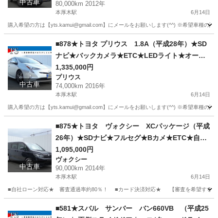
中古車
80,000km 2012年
リモート商談できる★神奈川県厚木市発★業者な
本厚木駅
6月14日
ので安心★カスタムも車検もできます★
購入希望の方は【yts.kamui@gmail.com】にメールをお願いします(^^) ※希
神奈川
厚木市
本厚木駅
ボンゴ
■878★トヨタ プリウス 1.8A（平成28年）★SD
ナビ★バックカメラ★ETC★LEDライト★オート
ライト★フォグ★ステコン★クルコン★社外AW★
1,335,000円
プリウス
自社ローン★金利無し★通過率９０％★車体だけ
中古車
74,000km 2016年
販売できる★来店不要で買える★リモート商談で
本厚木駅
6月14日
きる★神奈川県厚木市発★業者なので安心★カス
購入希望の方は【yts.kamui@gmail.com】にメールをお願いします(^^) ※
タムも車検もできます★
神奈川
厚木市
本厚木駅
プリウス
ステ
■875★トヨタ ヴォクシー XCパッケージ（平成
26年）★SDナビ★フルセグ★Bカメ★ETC★自社
ローン★金利無し★通過率９０％★車体だけ販売
1,095,000円
ヴォクシー
できる★来店不要で買える★リモート商談できる
中古車
90,000km 2014年
★神奈川県厚木市発★業者なので安心★カスタム
本厚木駅
6月14日
も車検もできます★
■自社ローン対応★ 審査通過率約80％！ ■カード決済対応★ 【審査を希望する方は yts.
神奈川
厚木市
本厚木駅
ヴォクシー
車両
■581★スバル サンバー バン660VB （平成25