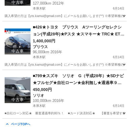
中古車
127,000km 2012年
きる★来店不要で買える★リモート商談できる★
本厚木駅
6月14日
神奈川県厚木市発★業者なので安心★カスタムも
購入希望の方は【yts.kamui@gmail.com】にメールをお願いします(^^) ※希
車検もできます★
神奈川
厚木市
本厚木駅
エブリイ
ターボ
■426★トヨタ プリウス Aツーリングセレクシ
ョン(平成28年)★Pスタ ★スマキー★ TRC★ ETC
★ クルコン ★Bカメ ★ドラレコ ★純正AW★自社
1,400,000円
プリウス
ローン★金利無し★通過率９０％★車体だけ販売
中古車
96,000km 2016年
できる★来店不要で買える★リモート商談できる
本厚木駅
6月14日
★神奈川県厚木市発★業者なので安心★カスタム
購入希望の方は【yts.kamui@gmail.com】にメールをお願いします(^^) ※希
も車検もできます★
神奈川
厚木市
本厚木駅
プリウス
■799★スズキ ソリオ G（平成28年）★SDナビ
★フルセグ★自社ローン★金利無し★通過率９
０％★車体だけ販売できる★来店不要で買える★
450,000円
ソリオ
リモート商談できる★神奈川県厚木市発★業者な
中古車
100,000km 2016年
ので安心★カスタムも車検もできます★
本厚木駅
6月14日
■自社ローン対応★ 審査通過率約80％！ ■カード決済対応★ 【審査を希望する方は yts.
神奈川
厚木市
本厚木駅
ソリオ
車両
ページTOPへ