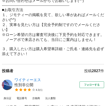
※お問い合わせはメールからでお願いします(^^) 

--------------------------------------------------------- 

■お取引方法 

１、ジモティーの掲載を見て、欲しい車があればメールくだ
さい(^^) 

２、実車を見たい方は【完全予約制ですのでメールくださ
い】 　　

※ローン希望の方は審査可決後に下見予約を対応できます。

　ノーアポで来店されても、当日にご案内はしません！ 
３、購入したい方は購入希望車詳細・ご氏名・連絡先を必ず
投稿者
投稿
2827
件
ワイティーエス
性別非公開
フォローする
4.3
(
6
)
身分証
電話番号
古物商
法人書類