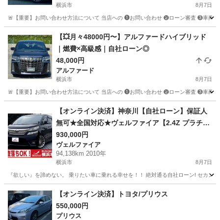
横浜市
8月7日
🚨【重要】お問い合わせ方法について 当店への ❶お問い合わせ ❷ローン審査 ❸車両のご案内 
神奈川
横浜市
クラウン
クラウンアスリート
【💥月々48000円〜】アルファードハイブリッド
｜燃費×高級感｜自社ローン◎
48,000円
アルファード
横浜市
8月7日
🚨【重要】お問い合わせ方法について 当店への ❶お問い合わせ ❷ローン審査 ❸車両のご案内 
神奈川
横浜市
アルファード
車両
【オンライン決済】神奈川【自社ローン】保証人
無可★全国対応★ヴェルファイア【2.4Z プラチナ
セレクション】 Bluetooth/社外20インチAW/サン
930,000円
ヴェルファイア
ルーフ/ALPINEナビ/フリップダウンモニター/レザ
94,138km 2010年
ー調シートカバー/後席オットマン/ETC
横浜市
8月7日
『欲しい』を諦めない。 乗りたい車に乗れる幸せを！！ 絶対通る自社ローン! セカンドチ
神奈川
横浜市
ヴェルファイア
【オンライン決済】トヨタ/プリウス
550,000円
プリウス