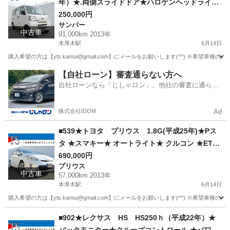
年）★.両側スライドドア★ハロゲンヘッドライト
★ヘッドライト★レベライザー★マニュアルエア
250,000円
サンバー
コン★ドアバイザー★フロアマット★純正ラジオ
中古車
91,000km 2013年
オーディオ★自社ローン★金利無し★通過率９
本厚木駅
6月14日
０％★車体だけ販売できる★来店不要で買える★
購入希望の方は【yts.kamui@gmail.com】にメールをお願いします(^^) ※
リモート商談できる★神奈川県厚木市発★業者な
神奈川
厚木市
本厚木駅
サンバー
ヘッドライト
【自社ローン】審査通らない方へ
ので安心★カスタムも車検もできます★
自社ローンなら「じしゃロン」。他社の審査に通らな
かった方も
株式会社IDOM
Ad
■539★トヨタ プリウス 1.8G(平成25年)★Pス
タ ★スマキー★ オートライト★ クルコン ★ETC
★ Bluetooth ★Pシート ★USB★自社ローン★金
690,000円
プリウス
利無し★通過率９０％★車体だけ販売できる★来
中古車
57,000km 2013年
店不要で買える★リモート商談できる★神奈川県
本厚木駅
6月14日
厚木市発★業者なので安心★カスタムも車検もで
購入希望の方は【yts.kamui@gmail.com】にメールをお願いします(^^) ※希
きます★
神奈川
厚木市
本厚木駅
プリウス
Bluetooth
■902★レクサス HS HS250ｈ（平成22年）★