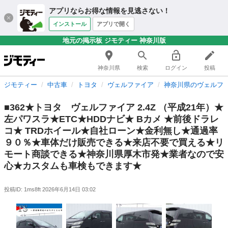
アプリならお得な情報を見逃さない！
インストール
アプリで開く
地元の掲示板 ジモティー 神奈川版
神奈川県
検索
ログイン
投稿
ジモティー
中古車
トヨタ
ヴェルファイア
神奈川県のヴェルフ
■362★トヨタ ヴェルファイア 2.4Z （平成21年）★
左パワスラ★ETC★HDDナビ★ Bカメ ★前後ドラレ
コ★ TRDホイール★自社ローン★金利無し★通過率
９０％★車体だけ販売できる★来店不要で買える★リ
モート商談できる★神奈川県厚木市発★業者なので安
心★カスタムも車検もできます★
投稿ID: 1ms8ft
2026年6月14日 03:02