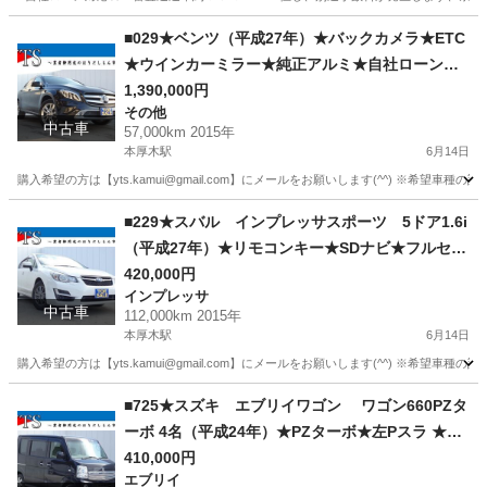
神奈川
厚木市
本厚木駅
タント
車両
■029★ベンツ（平成27年）★バックカメラ★ETC
★ウインカーミラー★純正アルミ★自社ローン★
金利無し★通過率９０％★車体だけ販売できる★
1,390,000円
その他
来店不要で買える★リモート商談できる★神奈川
中古車
57,000km 2015年
県厚木市発★業者なので安心★カスタムも車検も
本厚木駅
6月14日
できます★
購入希望の方は【yts.kamui@gmail.com】にメールをお願いします(^^) ※希
神奈川
厚木市
本厚木駅
その他
エンジン
■229★スバル インプレッサスポーツ 5ドア1.6i
（平成27年）★リモコンキー★SDナビ★フルセグ
★ヘッドライトレベライザー★キセノンヘッドラ
420,000円
インプレッサ
イト★ETC★トラクションコントロール★ドアバ
中古車
112,000km 2015年
イザー★フロアマット★社外AW★自社ローン★金
本厚木駅
6月14日
利無し★通過率９０％★車体だけ販売できる★来
購入希望の方は【yts.kamui@gmail.com】にメールをお願いします(^^) ※希
店不要で買える★リモート商談できる★神奈川県
神奈川
厚木市
本厚木駅
インプレッサ
ドアバイザー
厚木市発★業者なので安心★カスタムも車検もで
■725★スズキ エブリイワゴン ワゴン660PZタ
きます★
ーボ 4名（平成24年）★PZターボ★左Pスラ ★SD
ナビ★ ワンセグ★ ETC★ フォグ ★純AW★自社ロ
410,000円
エブリイ
ーン★金利無し★通過率９０％★車体だけ販売で