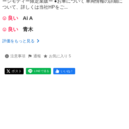
ージモティー限定業販ー ●お車について 車両情報の詳細に
ついて、詳しくは当社HPをご...
良い
Ai A
良い
青木
評価をもっと見る
注意事項
通報
お気に入り 5
ポスト
いいね！
LINEで送る