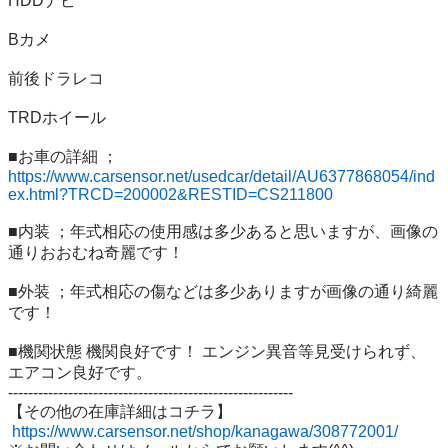
HDDナビ 

Bカメ 

前後ドラレコ 

TRDホイール

■お車の詳細 ；
https://www.carsensor.net/usedcar/detail/AU6377868054/ind
ex.html?TRCD=200002&RESTID=CS211800
■内装 ；年式相応の使用感は多少あると思いますが、画像の
通りおおむね奇麗です！ 

■外装 ；年式相応の傷などは多少ありますが画像の通り綺麗
です！

■機関状態 機関良好です！ エンジン異音等見受けられず、
エアコン良好です。 

---------------------------------------------------------

【その他の在庫詳細はコチラ】

https://www.carsensor.net/shop/kanagawa/308772001/