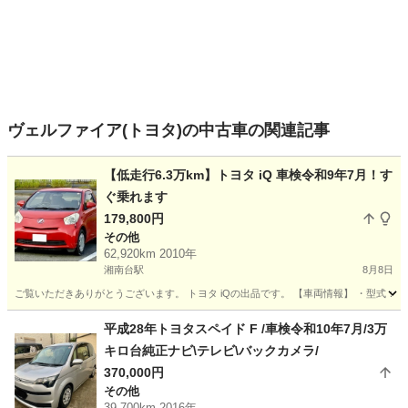
ヴェルファイア(トヨタ)の中古車の関連記事
【低走行6.3万km】トヨタ iQ 車検令和9年7月！す
ぐ乗れます
179,800円
その他
62,920km 2010年
湘南台駅
8月8日
ご覧いただきありがとうございます。 トヨタ iQの出品です。 【車両情報】 ・型式：DBA-KG
神奈川
藤沢市
湘南台駅
その他
平成28年トヨタスペイド F /車検令和10年7月/3万
キロ台純正ナビ\テレビ\バックカメラ/
370,000円
その他
39,700km 2016年