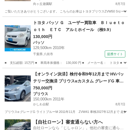
向ヶ丘遊園駅
8月7日
ご覧いただきありがとうございます。 こちらのお車はトヨタプリウスZVW50 Sセーフテ
神奈川
川崎市
向ヶ丘遊園駅
プリウス
50系
トヨタ パッソ Ｇ ユーザー買取車 Ｂｌｕｅｔｏ
ｏｔｈ ＥＴＣ アルミホイール （検9.9）
130,000円
パッソ
129,500km 2010年
千葉県 八街市
提携サイト
■ 支払総額: 15万円 ■ 車両本体価格： 130,000 円 ■ メーカー名： トヨタ 
千葉
八街市
パッソ
【オンライン決済】検付令和9年12月まで HVバッ
テリー交換済 プリウスαカスタム グレードG 車高
調TRDマフラー神奈川
750,000円
プリウス
150,000km 2011年
かしわ台駅
8月7日
プリウスα グレードG ライトブルーM 2011年11月 ZVW41 車検2027年12月まで 走
神奈川
海老名市
かしわ台駅
プリウス
プリウスα
【自社ローン】審査通らない方へ
自社ローンなら「じしゃロン」。他社の審査に通らな