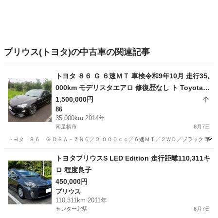
プリウス(トヨタ)の中古車の関連記事
トヨタ ８６ Ｇ ６速ＭＴ 車検令和9年10月 走行35,
000km モデリスタエアロ 修復歴なし ト Toyota 8
6
1,500,000円
86
35,000km 2014年
南足柄市
8月7日
トヨタ ８６ Ｇ ＤＢＡ－ＺＮ６／２,０００ｃｃ／６速ＭＴ／２ＷＤ／ブラック 車検
神奈川
南足柄市
86
トヨタプリウスS LED Edition 走行距離110,311キ
ロ 程度良子
450,000円
プリウス
110,311km 2011年
センター北駅
8月7日