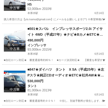
HS
ーン★金利無し★通過率９０％★車体だけ販売で
中古車
53,000km 2010年
きる★来店不要で買える★リモート商談できる★
本厚木駅
6月14日
神奈川県厚木市発★業者なので安心★カスタムも
購入希望の方は【yts.kamui@gmail.com】にメールをお願いします(^^) ※希
車検もできます★
神奈川
厚木市
本厚木駅
HS
クルーズコントロール
■501★スバル インプレッサスポーツ2.0i アイサ
イト 4WD（平成27年）★ナビ★Bカメ★ETC★自
社ローン★金利無し★通過率９０％★車体だけ販
490,000円
インプレッサ
売できる★来店不要で買える★リモート商談でき
中古車
93,000km 2015年
る★神奈川県厚木市発★業者なので安心★カスタ
本厚木駅
6月14日
ムも車検もできます★
■自社ローン対応★ 審査通過率約80％！ ■カード決済対応★ 【審査を希望する方は yts.
神奈川
厚木市
本厚木駅
インプレッサ
アイサイト
■847★ダイハツ タント X SA（平成25年）★左
Pスラ★純正CDオーディオ★ETC★社外AW★★自
社ローン★金利無し★通過率９０％★車体だけ販
530,000円
タント
売できる★来店不要で買える★リモート商談でき
中古車
81,000km 2013年
る★神奈川県厚木市発★業者なので安心★カスタ
本厚木駅
6月14日
ムも車検もできます★
■自社ローン対応★ 審査通過率約９０％！ ※但し、別途手数料が発生します、条件提示・変更等