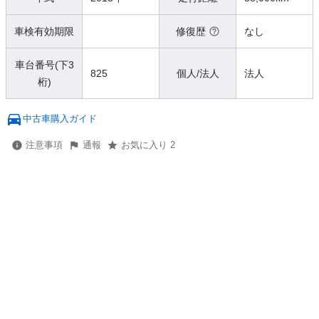
車検有効期限
修復歴
なし
車台番号(下3
825
個人/法人
法人
桁)
中古車購入ガイド
注意事項
通報
お気に入り 2