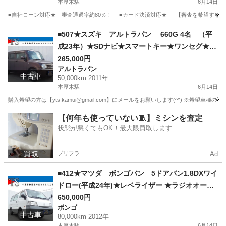
本厚木駅
6月14日
できます★
■自社ローン対応★ 審査通過率約80％！ ■カード決済対応★ 【審査を希望する方は yts.
神奈川
厚木市
本厚木駅
その他
■507★スズキ アルトラパン 660G 4名 （平
成23年）★SDナビ★スマートキー★ワンセグ★
レベライザー★ ドアバイザー★自社ローン★金利
265,000円
アルトラパン
無し★通過率９０％★車体だけ販売できる★来店
中古車
50,000km 2011年
不要で買える★リモート商談できる★神奈川県厚
本厚木駅
6月14日
木市発★業者なので安心★カスタムも車検もでき
購入希望の方は【yts.kamui@gmail.com】にメールをお願いします(^^) ※希
ます★
神奈川
厚木市
本厚木駅
アルトラパン
ドアバイザー
【何年も使っていない🧵】ミシンを査定
状態が悪くてもOK！最大限買取します
プリフラ
Ad
■412★マツダ ボンゴバン 5ドアバン1.8DXワイ
ドロー(平成24年)★レベライザー ★ラジオオーデ
ィオ★ 鉄チン★自社ローン★金利無し★通過率９
650,000円
ボンゴ
０％★車体だけ販売できる★来店不要で買える★
中古車
80,000km 2012年
リモート商談できる★神奈川県厚木市発★業者な
本厚木駅
6月14日