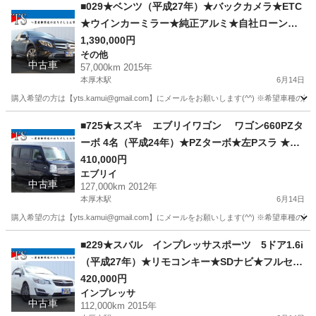
神奈川
厚木市
本厚木駅
タント
車両
■029★ベンツ（平成27年）★バックカメラ★ETC
★ウインカーミラー★純正アルミ★自社ローン★
金利無し★通過率９０％★車体だけ販売できる★
1,390,000円
その他
来店不要で買える★リモート商談できる★神奈川
中古車
57,000km 2015年
県厚木市発★業者なので安心★カスタムも車検も
本厚木駅
6月14日
できます★
購入希望の方は【yts.kamui@gmail.com】にメールをお願いします(^^) ※希
神奈川
厚木市
本厚木駅
その他
エンジン
■725★スズキ エブリイワゴン ワゴン660PZタ
ーボ 4名（平成24年）★PZターボ★左Pスラ ★SD
ナビ★ ワンセグ★ ETC★ フォグ ★純AW★自社ロ
410,000円
エブリイ
ーン★金利無し★通過率９０％★車体だけ販売で
中古車
127,000km 2012年
きる★来店不要で買える★リモート商談できる★
本厚木駅
6月14日
神奈川県厚木市発★業者なので安心★カスタムも
購入希望の方は【yts.kamui@gmail.com】にメールをお願いします(^^) ※希
車検もできます★
神奈川
厚木市
本厚木駅
エブリイ
ターボ
■229★スバル インプレッサスポーツ 5ドア1.6i
（平成27年）★リモコンキー★SDナビ★フルセグ
★ヘッドライトレベライザー★キセノンヘッドラ
420,000円
インプレッサ
イト★ETC★トラクションコントロール★ドアバ
中古車
112,000km 2015年
イザー★フロアマット★社外AW★自社ローン★金