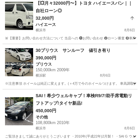
【💥月々32000円〜】トヨタ ハイエースバン｜｜
自社ローン◎
32,000円
ハイエース
横浜市
8月6日
🚨【重要】お問い合わせ方法について 当店への ❶お問い合わせ ❷ローン審査 ❸車両のご案内 
神奈川
横浜市
ハイエース
車両
30プリウス サンルーフ 値引き有り
390,000円
プリウス
150,000km 2009年
横浜駅
8月6日
※注意事項 ホイールは純正に変えます。(＋4万で今のホイールつけます。 車高調取付車
神奈川
横浜市
横浜駅
プリウス
SAI ! 希少ウェルキャブ！車検R9/7!助手席電動リ
フトアップ!タイヤ新品!
450,000円
その他
108,800km 2010年
横浜市
8月6日
ご覧頂きまして誠にありがとうございます ・2010年(平成22年)2月製！ ・SAI G ウェ