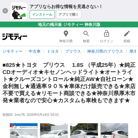
アプリならお得な情報を見逃さない！
インストール
アプリで開く
地元の掲示板 ジモティー 神奈川版
神奈川県
検索
ログイン
投稿
ジモティー
中古車
トヨタ
プリウス
神奈川県のプリウス
厚木
■825★トヨタ プリウス 1.8S （平成25年）★純正
CDオーディオ★キセノンヘッドライト★オートライ
ト★クルーズコントロール★純正AW★自社ローン★
金利無し★通過率９０％★車体だけ販売できる★来店
不要で買える★リモート商談できる★神奈川県厚木市
発★業者なので安心★カスタムも車検もできます★
投稿ID: 1ms7fc
2026年6月14日 03:01