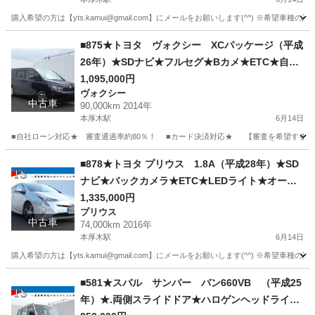
ので安心★カスタムも車検もできます★
購入希望の方は【yts.kamui@gmail.com】にメールをお願いします(^^) ※希
神奈川
厚木市
本厚木駅
ボンゴ
■875★トヨタ ヴォクシー XCパッケージ（平成
26年）★SDナビ★フルセグ★Bカメ★ETC★自社
ローン★金利無し★通過率９０％★車体だけ販売
1,095,000円
ヴォクシー
できる★来店不要で買える★リモート商談できる
中古車
90,000km 2014年
★神奈川県厚木市発★業者なので安心★カスタム
本厚木駅
6月14日
も車検もできます★
■自社ローン対応★ 審査通過率約80％！ ■カード決済対応★ 【審査を希望する方は yts.
神奈川
厚木市
本厚木駅
ヴォクシー
車両
■878★トヨタ プリウス 1.8A（平成28年）★SD
ナビ★バックカメラ★ETC★LEDライト★オート
ライト★フォグ★ステコン★クルコン★社外AW★
1,335,000円
プリウス
自社ローン★金利無し★通過率９０％★車体だけ
中古車
74,000km 2016年
販売できる★来店不要で買える★リモート商談で
本厚木駅
6月14日
きる★神奈川県厚木市発★業者なので安心★カス
購入希望の方は【yts.kamui@gmail.com】にメールをお願いします(^^) ※
タムも車検もできます★
神奈川
厚木市
本厚木駅
プリウス
ステ
■581★スバル サンバー バン660VB （平成25
年）★.両側スライドドア★ハロゲンヘッドライト