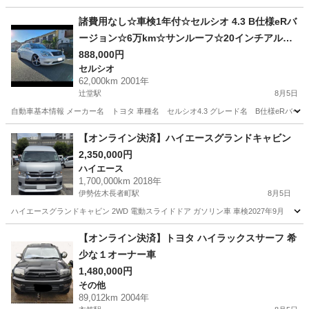
神奈川
厚木市
本厚木駅
ハイエース
トヨタハイエース
諸費用なし☆車検1年付☆セルシオ 4.3 B仕様eRバ
ージョン☆6万km☆サンルーフ☆20インチアル
ミ、ローダウン☆シートヒーター、パワーシート
888,000円
セルシオ
62,000km 2001年
辻堂駅
8月5日
自動車基本情報 メーカー名 トヨタ 車種名 セルシオ4.3 グレード名 B仕様eRバージョン 排気量
神奈川
藤沢市
辻堂駅
セルシオ
【オンライン決済】ハイエースグランドキャビン
2,350,000円
ハイエース
1,700,000km 2018年
伊勢佐木長者町駅
8月5日
ハイエースグランドキャビン 2WD 電動スライドドア ガソリン車 車検2027年9月
神奈川
横浜市
伊勢佐木長者町駅
ハイエース
【オンライン決済】トヨタ ハイラックスサーフ 希
少な１オーナー車
1,480,000円
その他
89,012km 2004年