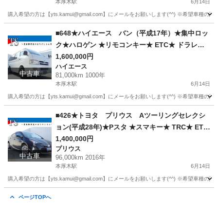
本厚木駅
6月14日
利無し★通過率９０％★車体だけ販売できる★来
購入希望の方は【yts.kamui@gmail.com】にメールをお願いします(^^) ※希
店不要で買える★リモート商談できる★神奈川県
神奈川
厚木市
本厚木駅
インプレッサ
ドアバイザー
厚木市発★業者なので安心★カスタムも車検もで
■648★ハイエース バン（平成17年）★集中ロッ
きます★
ク★ハロゲン ★リモコンキー★ ETC★ ドラレコ
★ラジオオーディオ★ ★自社ローン★金利無し★
1,600,000円
ハイエース
通過率９０％★車体だけ販売できる★来店不要で
中古車
81,000km 1000年
買える★リモート商談できる★神奈川県厚木市発
本厚木駅
6月14日
★業者なので安心★カスタムも車検もできます★
購入希望の方は【yts.kamui@gmail.com】にメールをお願いします(^^) ※希
神奈川
厚木市
本厚木駅
ハイエース
ドラレコ
■426★トヨタ プリウス Aツーリングセレクシ
ョン(平成28年)★Pスタ ★スマキー★ TRC★ ETC
★ クルコン ★Bカメ ★ドラレコ ★純正AW★自社
1,400,000円
プリウス
ローン★金利無し★通過率９０％★車体だけ販売
中古車
96,000km 2016年
できる★来店不要で買える★リモート商談できる
本厚木駅
6月14日
★神奈川県厚木市発★業者なので安心★カスタム
購入希望の方は【yts.kamui@gmail.com】にメールをお願いします(^^) ※希
も車検もできます★
神奈川
厚木市
本厚木駅
プリウス
ページTOPへ