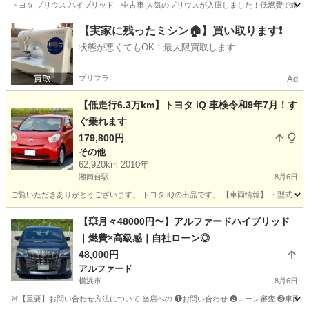
トヨタ プリウス ハイブリッド 中古車 人気のプリウスが入庫しました！低燃費で維持
神奈川
横浜市
センター北駅
プリウス
【実家に残ったミシン🏠】買い取ります❗️
状態が悪くてもOK！最大限買取します
プリフラ
Ad
【低走行6.3万km】トヨタ iQ 車検令和9年7月！す
ぐ乗れます
179,800円
その他
62,920km 2010年
湘南台駅
8月6日
ご覧いただきありがとうございます。 トヨタ iQの出品です。 【車両情報】 ・型式：DBA-KG
神奈川
藤沢市
湘南台駅
その他
【💥月々48000円〜】アルファードハイブリッド
｜燃費×高級感｜自社ローン◎
48,000円
アルファード
横浜市
8月6日
🚨【重要】お問い合わせ方法について 当店への ❶お問い合わせ ❷ローン審査 ❸車両のご案内 