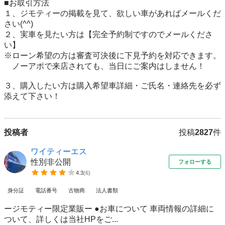
■お取引方法 

１、ジモティーの掲載を見て、欲しい車があればメールくだ
さい(^^) 

２、実車を見たい方は【完全予約制ですのでメールくださ
い】 　　

※ローン希望の方は審査可決後に下見予約を対応できます。

　ノーアポで来店されても、当日にご案内はしません！ 
３、購入したい方は購入希望車詳細・ご氏名・連絡先を必ず
投稿者
投稿
2827
件
ワイティーエス
性別非公開
フォローする
4.3
(
6
)
身分証
電話番号
古物商
法人書類
ージモティー限定業販ー ●お車について 車両情報の詳細に
ついて、詳しくは当社HPをご...