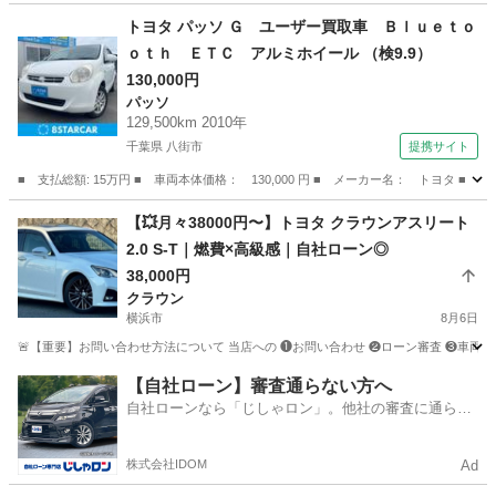
神奈川
横浜市
アルファード
車両
トヨタ パッソ Ｇ ユーザー買取車 Ｂｌｕｅｔｏ
ｏｔｈ ＥＴＣ アルミホイール （検9.9）
130,000円
パッソ
129,500km 2010年
千葉県 八街市
提携サイト
■ 支払総額: 15万円 ■ 車両本体価格： 130,000 円 ■ メーカー名： トヨタ 
千葉
八街市
パッソ
【💥月々38000円〜】トヨタ クラウンアスリート
2.0 S-T｜燃費×高級感｜自社ローン◎
38,000円
クラウン
横浜市
8月6日
🚨【重要】お問い合わせ方法について 当店への ❶お問い合わせ ❷ローン審査 ❸車両のご案内 
神奈川
横浜市
クラウン
クラウンアスリート
【自社ローン】審査通らない方へ
自社ローンなら「じしゃロン」。他社の審査に通らな
かった方も
株式会社IDOM
Ad