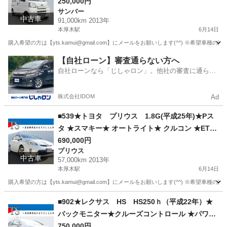
★ヘッドライト★レベライザー★マニュアルエア
250,000円
サンバー
コン★ドアバイザー★フロアマット★純正ラジオ
中古車
91,000km 2013年
オーディオ★自社ローン★金利無し★通過率９
本厚木駅
6月14日
０％★車体だけ販売できる★来店不要で買える★
購入希望の方は【yts.kamui@gmail.com】にメールをお願いします(^^) ※
リモート商談できる★神奈川県厚木市発★業者な
神奈川
厚木市
本厚木駅
サンバー
ヘッドライト
【自社ローン】審査通らない方へ
ので安心★カスタムも車検もできます★
自社ローンなら「じしゃロン」。他社の審査に通らな
かった方も
株式会社IDOM
Ad
■539★トヨタ プリウス 1.8G(平成25年)★Pス
タ ★スマキー★ オートライト★ クルコン ★ETC
★ Bluetooth ★Pシート ★USB★自社ローン★金
690,000円
プリウス
利無し★通過率９０％★車体だけ販売できる★来
中古車
57,000km 2013年
店不要で買える★リモート商談できる★神奈川県
本厚木駅
6月14日
厚木市発★業者なので安心★カスタムも車検もで
購入希望の方は【yts.kamui@gmail.com】にメールをお願いします(^^) ※希
きます★
神奈川
厚木市
本厚木駅
プリウス
Bluetooth
■902★レクサス HS HS250ｈ（平成22年）★
バックモニター★クルーズコントロール ★パワー
シート★ ステアチルト★シートヒーター★自社ロ
750,000円