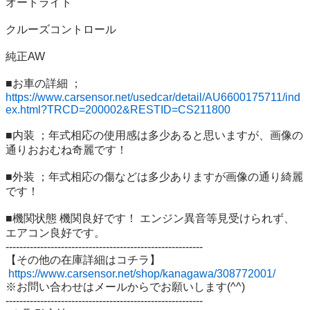
オートライト　

クルーズコントロール　

純正AW

■お車の詳細 ；
https://www.carsensor.net/usedcar/detail/AU6600175711/ind
ex.html?TRCD=200002&RESTID=CS211800
■内装 ；年式相応の使用感は多少あると思いますが、画像の
通りおおむね奇麗です！ 

■外装 ；年式相応の傷などは多少ありますが画像の通り綺麗
です！

■機関状態 機関良好です！ エンジン異音等見受けられず、
エアコン良好です。 

---------------------------------------------------------

【その他の在庫詳細はコチラ】

https://www.carsensor.net/shop/kanagawa/308772001/
※お問い合わせはメールからでお願いします(^^) 

--------------------------------------------------------- 
