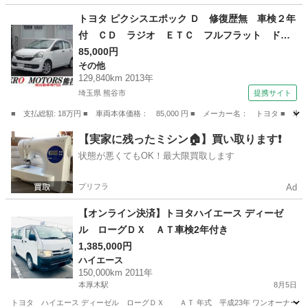
神奈川
横浜市
その他
エンジン
トヨタ ピクシスエポック Ｄ 修復歴無 車検２年
付 ＣＤ ラジオ ＥＴＣ フルフラット ドア
バイザー ライトレベライザー アルミホイー
85,000円
その他
ル ＡＢＳ タイミングチェーン式 フロアマッ
129,840km 2013年
ト エアバッグ （なし）
埼玉県 熊谷市
提携サイト
■ 支払総額: 18万円 ■ 車両本体価格： 85,000 円 ■ メーカー名： トヨタ
埼玉
熊谷市
その他
【実家に残ったミシン🏠】買い取ります❗️
状態が悪くてもOK！最大限買取します
プリフラ
Ad
【オンライン決済】トヨタハイエース ディーゼ
ル ローグＤＸ ＡＴ車検2年付き
1,385,000円
ハイエース
150,000km 2011年
本厚木駅
8月5日
トヨタ ハイエース ディーゼル ローグＤＸ ＡＴ 年式 平成23年 ワンオーナー車 走行