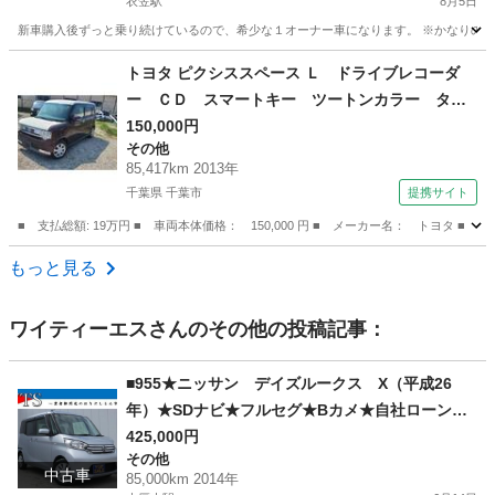
衣笠駅
8月5日
新車購入後ずっと乗り続けているので、希少な１オーナー車になります。 ※かなりの塗
神奈川
横須賀市
衣笠駅
その他
ハイラックスサーフ
トヨタ ピクシススペース Ｌ ドライブレコーダ
ー ＣＤ スマートキー ツートンカラー タイ
ヤホイール１４インチ 走行距離８５０００キロ
150,000円
その他
（車検整備付）
85,417km 2013年
千葉県 千葉市
提携サイト
■ 支払総額: 19万円 ■ 車両本体価格： 150,000 円 ■ メーカー名： トヨ
千葉
千葉市
その他
もっと見る
ワイティーエス
さんのその他の投稿記事：
■955★ニッサン デイズルークス X（平成26
年）★SDナビ★フルセグ★Bカメ★自社ローン★
金利無し★通過率９０％★車体だけ販売できる★
425,000円
その他
来店不要で買える★リモート商談できる★神奈川
中古車
85,000km 2014年
県厚木市発★業者なので安心★カスタムも車検も