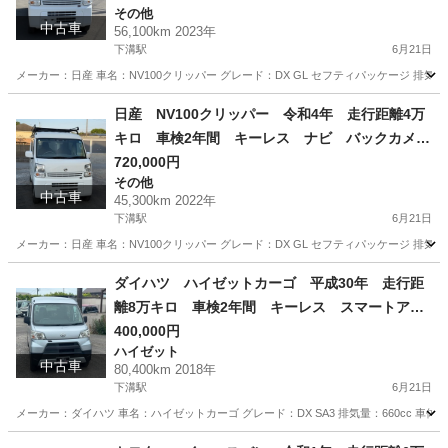
その他
中古車
56,100km 2023年
下溝駅
6月21日
メーカー：日産 車名：NV100クリッパー グレード：DX GL セフティパッケージ 排気量：66
神奈川
相模原市
下溝駅
その他
令和5年
日産 NV100クリッパー 令和4年 走行距離4万
キロ 車検2年間 キーレス ナビ バックカメ
ラ セフティサポート
720,000円
その他
中古車
45,300km 2022年
下溝駅
6月21日
メーカー：日産 車名：NV100クリッパー グレード：DX GL セフティパッケージ 排気量：66
神奈川
相模原市
下溝駅
その他
走行距離
ダイハツ ハイゼットカーゴ 平成30年 走行距
離8万キロ 車検2年間 キーレス スマートアシ
スト
400,000円
ハイゼット
中古車
80,400km 2018年
下溝駅
6月21日
メーカー：ダイハツ 車名：ハイゼットカーゴ グレード：DX SA3 排気量：660cc 車体色シル
神奈川
相模原市
下溝駅
ハイゼット
走行距離