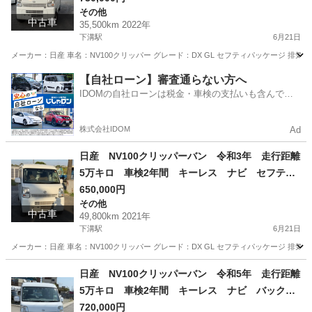
その他
中古車
35,500km 2022年
下溝駅
6月21日
メーカー：日産 車名：NV100クリッパー グレード：DX GL セフティパッケージ 排気量：66
神奈川
相模原市
下溝駅
その他
走行距離
【自社ローン】審査通らない方へ
IDOMの自社ローンは税金・車検の支払いも含んでい
るので毎月の支払額は一定
株式会社IDOM
Ad
日産 NV100クリッパーバン 令和3年 走行距離
5万キロ 車検2年間 キーレス ナビ セフティ
サポート
650,000円
その他
中古車
49,800km 2021年
下溝駅
6月21日
メーカー：日産 車名：NV100クリッパー グレード：DX GL セフティパッケージ 排気量：66
神奈川
相模原市
下溝駅
その他
走行距離
日産 NV100クリッパーバン 令和5年 走行距離
5万キロ 車検2年間 キーレス ナビ バックカ
メラ
720,000円