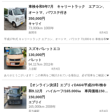
神奈川
大和市
南林間駅
アルトラパン
車検令和9年7月 キャリートラック エアコン、
オートマ、パワステ付き
350,000円
キャリイ
73,000km 1000年
座間市
8月4日
平成17年式 キャリートラック エアコン、オートマ、パワステ 73,000キロ 車検令和9
神奈川
座間市
キャリイ
スズキパレットエコ
130,000円
パレット
94,117km 2011年
入谷駅
8月4日
ありがとうございます！ この車両をご検討されている場合は、必ず現車をご確認ください。現
神奈川
厚木市
入谷駅
パレット
【オンライン決済】エブリィDA64/平成20年/検令
和9.12月 ハイルーフ/165.000㎞ 車両価格150.0
00円 諸費用12.000円 支払総額162.000円
150,000円
エブリイ
165,000km 2008年
原当麻駅
8月4日