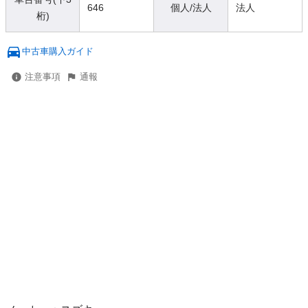
646
個人/法人
法人
桁)
中古車購入ガイド
注意事項
通報