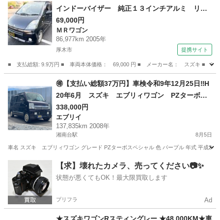
インドーバイザー 純正１３インチアルミ リア
スポイラー クロームドアハンドル パイオニア
69,000円
ＭＲワゴン
ＣＤデッキ ＵＳＢ エアコン 電動格納ミラ
86,977km 2005年
ー グレーインテリア アームレスト 天面クリ
厚木市
提携サイト
ア剥げあり （検8.9）
■ 支払総額: 9.9万円 ■ 車両本体価格： 69,000 円 ■ メーカー名： スズ
神奈川
厚木市
ＭＲワゴン
🉐【支払い総額37万円】車検令和9年12月25日‼️H
20年6月 スズキ エブリィワゴン PZターボス
ペシャル 社外ナビ フルセグ Bluetooth キ
338,000円
エブリイ
ーレス 両側パワースライド調子良好！
137,835km 2008年
湘南台駅
8月5日
車名 スズキ エブリィワゴン グレード PZターボスペシャル 色 パープル 年式 平成20年6月 車検
神奈川
藤沢市
湘南台駅
エブリイ
車両
【求】壊れたカメラ、売ってください📷✨
状態が悪くてもOK！最大限買取します
プリフラ
Ad
★スズキワゴンRスティングレー ★48,000KM★車