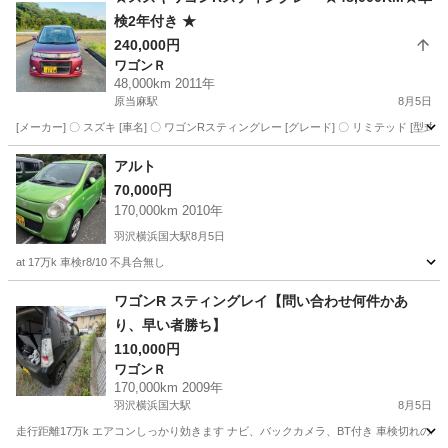
検2年付き ★
240,000円
ワゴンＲ
48,000km 2011年
原当麻駅
8月5日
[メーカー] 〇 スズキ [車名] 〇 ワゴンRスティングレー [グレード] 〇 リミテッド [型式] 〇 DB
神奈川
相模原市
原当麻駅
ワゴンＲ
ワゴンR
アルト
70,000円
170,000km 2010年
羽沢横浜国大駅
8月5日
at 17万k 車検r8/10 不具合無し
神奈川
横浜市
羽沢横浜国大駅
スズキ
ワゴンR スティングレイ【問い合わせ何件かあ
り、早い者勝ち】
110,000円
ワゴンＲ
170,000km 2009年
羽沢横浜国大駅
8月5日
走行距離17万k エアコンしっかり効きます ナビ、バックカメラ、BT付き 車検切れの為