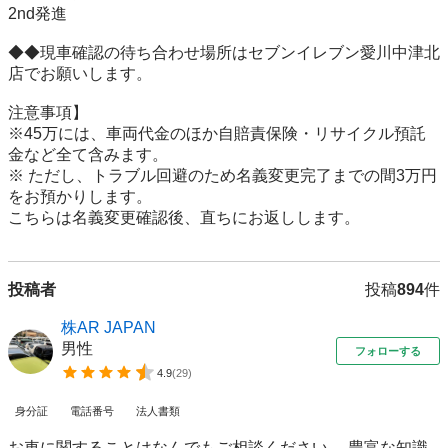
2nd発進

◆◆現車確認の待ち合わせ場所はセブンイレブン愛川中津北
店でお願いします。 

注意事項】 

※45万には、車両代金のほか自賠責保険・リサイクル預託
金など全て含みます。 

※ ただし、トラブル回避のため名義変更完了までの間3万円
をお預かりします。 

こちらは名義変更確認後、直ちにお返しします。
投稿者
投稿
894
件
株AR JAPAN
男性
フォローする
4.9
(
29
)
身分証
電話番号
法人書類
お車に関することはなんでもご相談ください。 豊富な知識