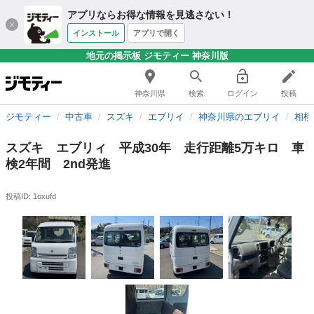
アプリならお得な情報を見逃さない！
インストール
アプリで開く
地元の掲示板 ジモティー 神奈川版
神奈川県
検索
ログイン
投稿
ジモティー
中古車
スズキ
エブリイ
神奈川県のエブリイ
相模
スズキ エブリィ 平成30年 走行距離5万キロ 車
検2年間 2nd発進
投稿ID: 1oxufd