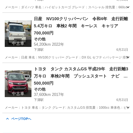
メーカー：ダイハツ 車名：ハイゼットカーゴ グレード：スペシャル 排気量：660cc 車体色シル
神奈川
相模原市
下溝駅
ハイゼット
走行距離
日産 NV100クリッパーバン 令和4年 走行距離
5.4万キロ 車検2 年間 キーレス キャリア
700,000円
その他
中古車
54,200km 2022年
下溝駅
6月21日
メーカー：日産 車名：NV100クリッパー グレード：DX GL セフティパッケージ 排気量：66
神奈川
相模原市
下溝駅
その他
走行距離
トヨタ タンク カスタムGS 平成29年 走行距離3
万キロ 車検2年間 プッシュスタート ナビ バ
ックカメラ
500,000円
その他
中古車
37,600km 2017年
下溝駅
6月21日
メーカー：トヨタ 車名：タンク グレード: カスタムGS 排気量：1000cc 車体色：ピンク 
神奈川
相模原市
下溝駅
その他
走行距離
ページTOPへ