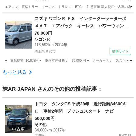
エアコン、電格ミラー、キーレス、ドラレコ、ETC. 注意事項 職人使用中古車の為、
神奈川
厚木市
原当麻駅
エブリイ
スズキ ワゴンＲ ＦＳ インタークーラーターボ
４ＡＴ エアバック キーレス パワーウィンド
ウ ＥＴＣ 社外アルミ オートエアコン 記録
78,000円
ワゴンＲ
簿 （検10.8）
116,592km 2004年
埼玉県 所沢市
提携サイト
■ 支払総額: 10.8万円 ■ 車両本体価格： 78,000 円 ■ メーカー名： ス
埼玉
所沢市
ワゴンＲ
もっと見る
株AR JAPAN
さんのその他の投稿記事：
トヨタ タンクGS 平成29年 走行距離34600キ
ロ 車検2年間 プッシュスタート ナビ
500,000円
その他
中古車
34,600km 2017年
下溝駅
6月21日