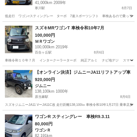
41,000km 2009年
寒川駅
8月7日
低走行 ワゴンrスティングレー ターボ 7速スポーツシフト 車検あるので乗って帰
神奈川
高座郡
寒川駅
ワゴンＲ
スティングレー
スズキMRワゴンT 車検令和10年7月
100,000円
ＭＲワゴン
100,000km 2019年
百合ヶ丘駅
8月6日
車検令和１０年７月 インタークーラーターボ 純正アルミ ナビ地デジ スマートキ
神奈川
川崎市
百合ヶ丘駅
ＭＲワゴン
インタークーラー
【オンライン決済】ジムニーJA11リフトアップ車
920,000円
ジムニー
138,100km 1000年
原当麻駅
8月6日
スズキジムニーJA11 VーJA11C改 走行距離138,100㎞ 車検令和10年1月27日 乗車
神奈川
相模原市
原当麻駅
ジムニー
ワゴンR スティングレー 車検R9.3.11
80,000円
ワゴンＲ
82,191km