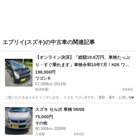
エブリイ(スズキ)の中古車の関連記事
【オンライン決済】「総額19.8万円、車検たっぷ
り・すぐ乗れます」車検令和10年7月！H26 ワゴ
198,000円
ンR 6.7万km オイル交換済 ETC
ワゴンＲ
67,000km 2014年
桜木町駅
8月8日
ご覧いただきありがとうございます。 スズキ ワゴンRです。 通勤・通学・お買い物に最適な1台
神奈川
横浜市
桜木町駅
ワゴンＲ
ワゴンR
スズキ セルボ 車検 08/08
75,000円
その他
90,500km 2009年
入谷駅
8月8日