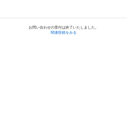
お問い合わせの受付は終了いたしました。
関連投稿をみる
初めての方へ
利用規約
プライバシーポリシー
プライバシー・ステートメント
健全化に資する運用方針
お問い合わせ
運営会社
サイトマップ
ご利用ガイド
フリーワードで探す
PC版で表示
都道府県選択
特定商取引法の表示
利用者情報の外部送信について