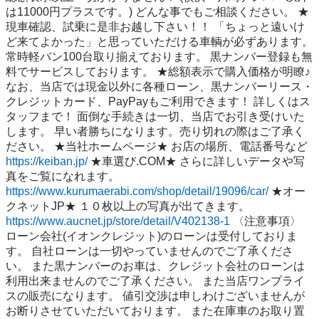
は11000円プラスです。) どんな事でもご相談ください。 ★
現車確認、試乗に是非お越し下さい！！ 「ちょっと遠いけ
ど来てよかった」と思っていただける車輌が必ずあります。 
常時軽バン100台取り揃えております。 黒ナンバー登録も無
料でサービスしております。 ★総額表示で購入価格が明瞭♪ 
なお、当店では現金以外に各種ローン、黒ナンバーリース・
クレジットカード、PayPayもご利用できます！ 詳しくはス
タッフまで！ 面倒な手続きは一切、当店でお引き受けいた
します。 早い者勝ちになります。売り切れの際はご了承く
ださい。 ★当社ホームページ★ お店の場所、電話番号など 
https://keiban.jp/
 ★車選び.COM★ さらに詳しいデータや写
真をご覧になれます。 
https://www.kurumaerabi.com/shop/detail/19096/car/
 ★オー
クネットJP★ １０枚以上の写真が出てきます。 
https://www.aucnet.jp/store/detail/V402138-1
 〈注意事項〉 
ローン会社(イオンクレジット)のローンは受付しておりま
す。 自社ローンは一切やっていませんのでご了承くださ
い。 また黒ナンバーのお車は、クレジット会社のローンは
利用出来ませんのでご了承ください。 また当店ワンプライ
スの販売になります。 値引交渉は申しわけございませんが
お断りさせていただいております。 また在庫車のお取り置