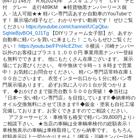
(6471) 148万　R.6(2024)年　スズキ エブリイ 　CVT　ナビ
付　グレー　走行489KM　★軽貨物黒ナンバーリース個
人・法人可能★★ 軽バン専門店あすか自動車のYouTubeで
す！ 展示場の様子など、わかりやすい動画です！ ぜひご覧
ください♪ 
https://youtube.com/channel/UCpQba-
SqhIeBjvBO4_0J1Tg
 【DIYリフォーム女子部】が、あすか
自動車に軽バンを買いに来ました！ こちらもぜひご覧くだ
さい！ 
https://youtu.be/FPnI4cEZhvc
  ※横浜・川崎ナンバー
以外のお客様はプラス１１,０００円 事業用黒ナンバー登録
も無料でできます。 他にもたくさん在庫ございます。 展示
場にてお選びください。 年中無休で９時～１８時まで営業
中！ お気軽にお問合せください。 軽バン専門店常時在庫１
００台ございます。 衣笠インター出口から１分に軽バン専
門展示場あります。 必ずお気に入りの１台が見つかりま
す。 ◆おかげさまで販売台数５５００台突破！ ◆当社は
『日本一 安い軽バン専門店』を目指しています!! ◆納車時の
オイル交換無料にさせて頂きます!! ◆鈑金・塗装も自社工場
完備しております。お安くできますのでご相談ください。 
　 アフターサービス・車検等も格安で軽バン39,800円より♪
ご相談下さい。 ★当店の車輌は全車輌車検付の総額表示！ 
車検無表示の車輌は車検取得してから納車です。 もちろん
総額表示以上一切かかりません！ (横浜・川崎ナンバー以外