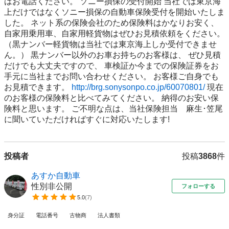
はお電話ください。 ソニー損保の受付開始 当社では東京海
上だけではなくソニー損保の自動車保険受付を開始いたしま
した。 ネット系の保険会社のため保険料はかなりお安く、 
自家用乗用車、自家用軽貨物はぜひお見積依頼をください。 
（黒ナンバー軽貨物は当社では東京海上しか受付できませ
ん。） 黒ナンバー以外のお車お持ちのお客様は、 ぜひ見積
だけでも大丈夫ですので、 車検証か今までの保険証券をお
手元に当社までお問い合わせください。 お客様ご自身でも
お見積できます。 
http://brg.sonysonpo.co.jp/60070801/
 現在
のお客様の保険料と比べてみてください。 納得のお安い保
険料と思います。 ご不明な点は、当社保険担当　麻生･笠尾
に聞いていただければすぐに対応いたします!
投稿者
投稿
3868
件
あすか自動車
性別非公開
フォローする
5.0
(
7
)
身分証
電話番号
古物商
法人書類