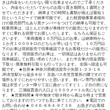
きは内金をいただかない限り出来ませんのでご了承くださ
い。 内金をいただいてからのお取り置き期間も１週間とさ
せていただきます。 納車までの時間も書類が揃えば最短１
日というスピードで納車可能です。 また軽貨物事業者様向
けの販売部門もあり黒ナンバーをつけての納車も可能です。 
軽乗用車は、ほとんどの車が車検付での販売になりますので 
すぐに乗れる状態でお渡しいたします。 もちろん保証もご
ざいます。 『車両価格１０万円以上のお車』は納車時から
１か月１０００キロのどちらか早いほうです。 １０万円以
下のお車は現状販売で現車確認できるお客様だけへの販売に
なります。 現状販売のお車は、一切保証はありませんので
現車確認してお買い求めください。 また中古車の現金買取･
下取り･廃車無料引取りも行っております。 全国へ陸送も可
能です。 ★住所★ 神奈川県横須賀市小矢部１-２３-１６　 
JR衣笠駅から徒歩８分！ 京急バス衣笠営業所の隣ですので
場所もすぐにわかりやすいと思います。 軽バン専門の展示
場は衣笠インター降りて左に曲がってすぐ１，２分の所にな
ります。 三浦縦貫道の入口より５００メートル先になりま
す。 ★営業時間★ 年中無休で朝９時から夜は６時まで営業
しておりますのでいつでも見に来てください。 ★電話での
お問い合わせ★ ０４６-８８４-９７３６　 お急ぎのお客様