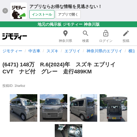
アプリならお得な情報を見逃さない！
インストール
アプリで開く
地元の掲示板 ジモティー 神奈川版
神奈川県
検索
ログイン
投稿
ジモティー
中古車
スズキ
エブリイ
神奈川県のエブリイ
横須
(6471) 148万 R.6(2024)年 スズキ エブリイ
CVT ナビ付 グレー 走行489KM
投稿ID: 1ha4oz