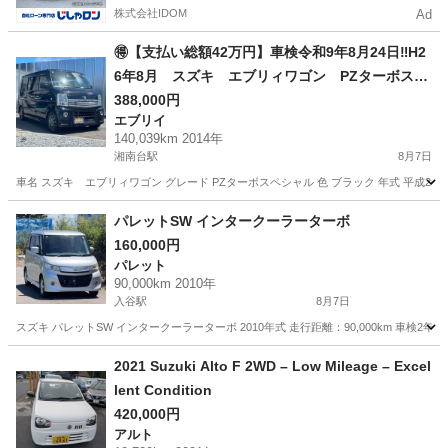
株式会社IDOM
Ad
🉐【支払い総額42万円】車検令和9年8月24日‼️H2
6年8月 スズキ エブリィワゴン PZターボスペ
シャル 社外ナビ フルセグ キーレス 両側
388,000円
エブリイ
パワースライド調子良好！
140,039km 2014年
湘南台駅
8月7日
車名 スズキ エブリィワゴン グレード PZターボスペシャル 色 ブラック 年式 平成26年8月 車
神奈川
藤沢市
湘南台駅
エブリイ
車両
パレットSW インタークーラーターボ
160,000円
パレット
90,000km 2010年
入谷駅
8月7日
スズキ パレットSW インタークーラーターボ 2010年式 走行距離：90,000km 車検2年
神奈川
厚木市
入谷駅
パレット
車両
2021 Suzuki Alto F 2WD – Low Mileage – Excel
lent Condition
420,000円
アルト