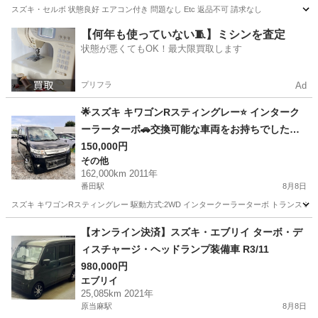
スズキ・セルボ 状態良好 エアコン付き 問題なし Etc 返品不可 請求なし
神奈川
厚木市
入谷駅
その他
【何年も使っていない🧵】ミシンを査定
状態が悪くてもOK！最大限買取します
プリフラ
Ad
🌟スズキ キワゴンRスティングレー⭐️ インターク
ーラーターボ🚗交換可能な車両をお持ちでした
ら、こちらでお渡しいたします。 🚗
150,000円
その他
162,000km 2011年
番田駅
8月8日
スズキ キワゴンRスティングレー 駆動方式:2WD インタークーラーターボ トランスミッション: イ
神奈川
愛甲郡
番田駅
その他
【オンライン決済】スズキ・エブリイ ターボ・デ
ィスチャージ・ヘッドランプ装備車 R3/11
980,000円
エブリイ
25,085km 2021年
原当麻駅
8月8日