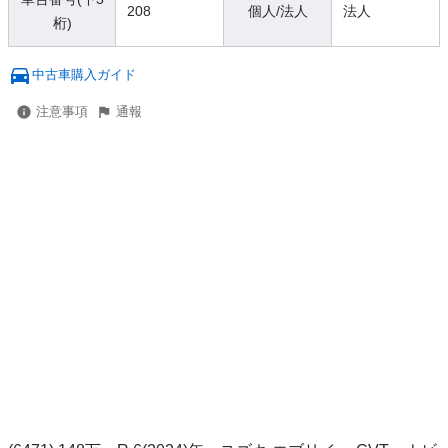
208
個人/法人
法人
桁)
中古車購入ガイド
注意事項
通報