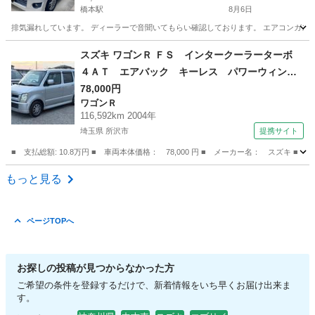
橋本駅
8月6日
排気漏れしています。 ディーラーで音聞いてもらい確認しております。 エアコンガス
神奈川
相模原市
橋本駅
ワゴンＲ
スズキ ワゴンＲ ＦＳ インタークーラーターボ
４ＡＴ エアバック キーレス パワーウィンド
ウ ＥＴＣ 社外アルミ オートエアコン 記録
78,000円
ワゴンＲ
簿 （検10.8）
116,592km 2004年
埼玉県 所沢市
提携サイト
■ 支払総額: 10.8万円 ■ 車両本体価格： 78,000 円 ■ メーカー名： ス
埼玉
所沢市
ワゴンＲ
もっと見る
ページTOPへ
お探しの投稿が見つからなかった方
ご希望の条件を登録するだけで、新着情報をいち早くお届け出来ま
す。