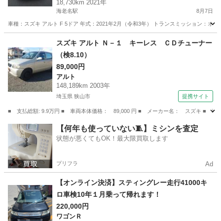
18,730km 2021年
海老名駅
8月7日
車種：スズキ アルト F 5ドア 年式：2021年2月（令和3年） トランスミッション：オートマチ
神奈川
横浜市
海老名駅
アルト
スズキ アルト Ｎ－１ キーレス ＣＤチューナー
（検8.10）
89,000円
アルト
148,189km 2003年
埼玉県 狭山市
提携サイト
■ 支払総額: 9.9万円 ■ 車両本体価格： 89,000 円 ■ メーカー名： スズキ ■
埼玉
狭山市
アルト
【何年も使っていない🧵】ミシンを査定
状態が悪くてもOK！最大限買取します
プリフラ
Ad
【オンライン決済】スティングレー走行41000キ
ロ車検10年１月乗って帰れます！
220,000円
ワゴンＲ