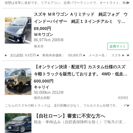
状態は非常に良好です。リアエアコン、全席パワーウィンドウ、オートライト、車線変
神奈川
横浜市
原当麻駅
エブリイ
スズキ ＭＲワゴン Ａリミテッド 純正フォグ ウ
インドーバイザー 純正１３インチアルミ リア
スポイラー クロームドアハンドル パイオニア
69,000円
ＭＲワゴン
ＣＤデッキ ＵＳＢ エアコン 電動格納ミラ
86,977km 2005年
ー グレーインテリア アームレスト 天面クリ
厚木市
提携サイト
ア剥げあり （検8.9）
■ 支払総額: 9.9万円 ■ 車両本体価格： 69,000 円 ■ メーカー名： スズ
神奈川
厚木市
ＭＲワゴン
【オンライン決済・配送可】カスタム仕様のスズ
キ軽トラックを販売しております。 4WD・低走
行・フルカスタム仕様です。
600,000円
キャリイ
50,000km 2012年
相武台前駅
8月8日
こちらのスズキの軽トラックは、走行距離が少なく、フルカスタム仕様です。 ・マニュアル車
神奈川
相模原市
相武台前駅
キャリイ
【自社ローン】審査に不安な方へ
税金・車検込み（自賠責保険料を除く）で毎月の支払
額は一定の自社ローン🚗