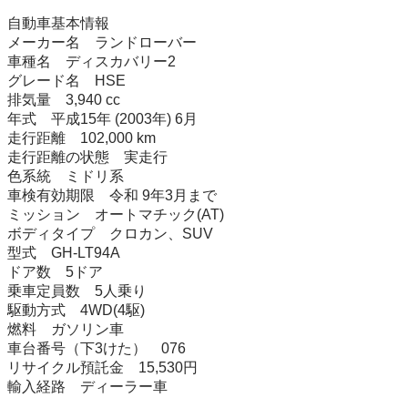
自動車基本情報

メーカー名　ランドローバー

車種名　ディスカバリー2

グレード名　HSE

排気量　3,940 cc

年式　平成15年 (2003年) 6月

走行距離　102,000 km

走行距離の状態　実走行

色系統　ミドリ系

車検有効期限　令和 9年3月まで

ミッション　オートマチック(AT)

ボディタイプ　クロカン、SUV

型式　GH-LT94A

ドア数　5ドア

乗車定員数　5人乗り

駆動方式　4WD(4駆)

燃料　ガソリン車

車台番号（下3けた）　076

リサイクル預託金　15,530円

輸入経路　ディーラー車
