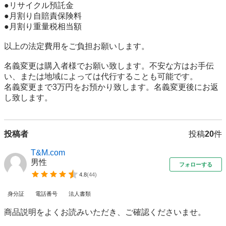
●リサイクル預託金

●月割り自賠責保険料

●月割り重量税相当額

以上の法定費用をご負担お願いします。

名義変更は購入者様でお願い致します。不安な方はお手伝
い、または地域によっては代行することも可能です。

名義変更まで3万円をお預かり致します。名義変更後にお返
し致します。
投稿者
投稿
20
件
T&M.com
男性
フォローする
4.8
(
44
)
身分証
電話番号
法人書類
商品説明をよくお読みいただき、ご確認くださいませ。