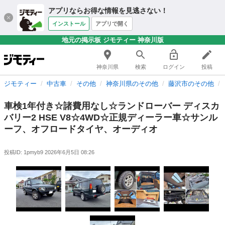
アプリならお得な情報を見逃さない！
インストール
アプリで開く
地元の掲示板 ジモティー 神奈川版
神奈川県
検索
ログイン
投稿
ジモティー
中古車
その他
神奈川県のその他
藤沢市のその他
車検1年付き☆諸費用なし☆ランドローバー ディスカ
バリー2 HSE V8☆4WD☆正規ディーラー車☆サンル
ーフ、オフロードタイヤ、オーディオ
投稿ID: 1pmyb9
2026年6月5日 08:26