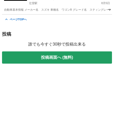
辻堂駅
8月5日
自動車基本情報 メーカー名 スズキ 車種名 ワゴンR グレード名 スティングレーTターボ 排気量
神奈川
藤沢市
辻堂駅
ワゴンＲ
ワゴンR
ページTOPへ
投稿
誰でも今すぐ30秒で投稿出来る
投稿画面へ (無料)