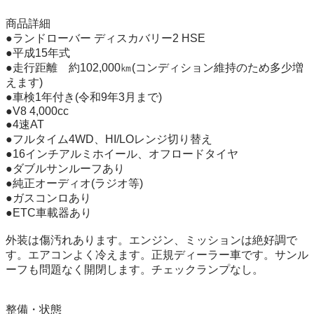
商品詳細

●ランドローバー ディスカバリー2 HSE

●平成15年式

●走行距離　約102,000㎞(コンディション維持のため多少増
えます)

●車検1年付き(令和9年3月まで)

●V8 4,000cc

●4速AT

●フルタイム4WD、HI/LOレンジ切り替え

●16インチアルミホイール、オフロードタイヤ

●ダブルサンルーフあり

●純正オーディオ(ラジオ等)

●ガスコンロあり

●ETC車載器あり

外装は傷汚れあります。エンジン、ミッションは絶好調で
す。エアコンよく冷えます。正規ディーラー車です。サンル
ーフも問題なく開閉します。チェックランプなし。

整備・状態
