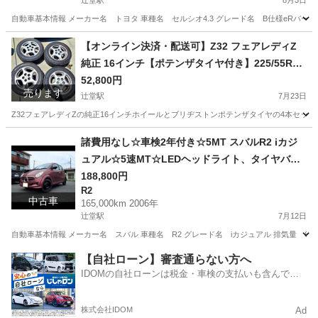
辻堂駅
8月5日
自動車基本情報 メーカー名 トヨタ 車種名 セルシオ4.3 グレード名 B仕様eRバージョン 排気量
神奈川
藤沢市
辻堂駅
セルシオ
【オンライン決済・配送可】Z32 フェアレディZ
純正 16インチ【ポテンザタイヤ付き】225/55R16
4本セット☆日産純正、ブリヂストンタイヤ☆美
52,800円
売ります
品、16×7.5JJ
辻堂駅
7月23日
Z32フェアレディZの純正16インチホイールとブリヂストンポテンザタイヤの4本セ
神奈川
藤沢市
辻堂駅
タイヤ、ホイール
諸費用なし☆車検2年付き☆5MT スバルR2 iカジ
ュアル☆5速MT☆LEDヘッドライト、タイヤバリ
山☆マニュアル車
188,800円
R2
中古車
165,000km 2006年
辻堂駅
7月12日
自動車基本情報 メーカー名 スバル 車種名 R2 グレード名 iカジュアル 排気量 660 cc 
神奈川
藤沢市
辻堂駅
R2
【自社ローン】審査通らない方へ
IDOMの自社ローンは税金・車検の支払いも含んでい
るので毎月の支払額は一定
株式会社IDOM
Ad