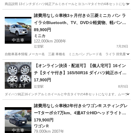
商品説明 13インチダイハツ純正アルミホイールとヨコハマタイヤの4本
神奈川
藤沢市
辻堂駅
タイヤ、ホイール
諸費用なし☆車検3ヶ月付き☆三菱ミニカ バン ラ
イラ☆Bluetooth、TV、DVD☆軽貨物、軽バン☆
タイベル交換済み
89,900円
ミニカ
中古車
122,000km 2008年
辻堂駅
7月29日
自動車基本情報 メーカー名 三菱 車種名 ミニカバン グレード名 ライラ 排気量 660 cc 
神奈川
藤沢市
辻堂駅
ミニカ
【オンライン決済・配送可】【個人宅可】16イン
チ【タイヤ付き】165/50R16 ダイハツ純正ホイー
ル、ムーヴカスタムRS、タント、ハイゼット、ミ
17,900円
売ります
ラ、アトレー
辻堂駅
8月5日
ダイハツ純正16インチアルミホイールと中古タイヤの4本セットになります。
神奈川
藤沢市
辻堂駅
タイヤ、ホイール
諸費用なし☆車検2年付き☆ワゴンR スティングレ
ーTターボ☆7万km、4速AT☆HIDヘッドライト☆
TV、DVD、オーディオ、ETC☆乗って帰れます
179,900円
ワゴンＲ
中古車
79,000km 2007年