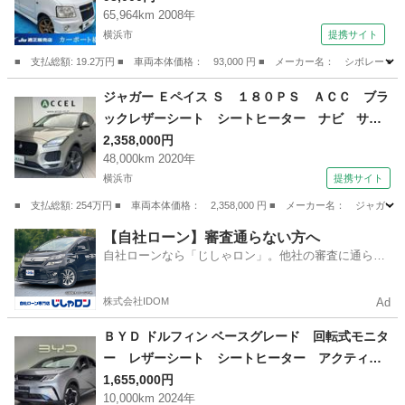
65,964km 2008年
横浜市
提携サイト
■ 支払総額: 19.2万円 ■ 車両本体価格： 93,000 円 ■ メーカー名： シボレー 
神奈川
横浜市
その他
ジャガー Ｅペイス Ｓ １８０ＰＳ ＡＣＣ ブラ
ックレザーシート シートヒーター ナビ サラ
ウンドカメラ ブラインドスポットアシスト Ｌ
2,358,000円
48,000km 2020年
ＥＤヘッドライト 純正１９インチアルミ 電動
横浜市
提携サイト
テールゲート カープレイ対応ディスプレイ ３
６０ドラレコ （検9.2）
■ 支払総額: 254万円 ■ 車両本体価格： 2,358,000 円 ■ メーカー名： 
神奈川
横浜市
その他
【自社ローン】審査通らない方へ
自社ローンなら「じしゃロン」。他社の審査に通らな
かった方も
株式会社IDOM
Ad
ＢＹＤ ドルフィン ベースグレード 回転式モニタ
ー レザーシート シートヒーター アクティブ
クルーズコントロール ブラインドスポットアシ
1,655,000円
10,000km 2024年
スト ＬＥＤヘッドライト 幼児置き去り検知シ