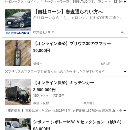
シボレーアストロです。 ヤナセディーラー車 1999 AWDです。 革シート LT 3列
神奈川
横浜市
市が尾駅
その他
【自社ローン】審査通らない方へ
自社ローンなら「じしゃロン」。他社の審査に通らな
かった方も
株式会社IDOM
Ad
【オンライン決済】プリウス30のマフラー
10,000円
横浜市
8月3日
30プリウスのマフラーです 酢買ったものだから少しキスがすいてます
神奈川
横浜市
その他
【オンライン決済】キッチンカー
2,500,000円
182,700km 2010年
希望ヶ丘駅
8月3日
【車両情報 】 車検は通したばかり(2026年6月) 走行距離 182700km 普通車 2t トラック ISUZ
神奈川
横浜市
希望ヶ丘駅
その他
冷凍庫
シボレー シボレーＭＷ Ｖセレクション （検9.8）
93,000円