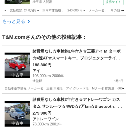
埼玉県 入間郡
提携サイト
■ 支払総額: 24.8万円 ■ 車両本体価格： 243,000 円 ■ メーカー名： 
埼玉
入間郡
その他
もっと見る
T&M.com
さんのその他の投稿記事：
諸費用なし☆車検約1年付き☆三菱アイ M ターボ
☆4速AT☆スマートキー、プロジェクターライ
ト、フォグランプ☆10万km、乗って帰れます
188,800円
アイ
中古車
106,000km 2006年
辻堂駅
8月5日
自動車基本情報 メーカー名 三菱 車種名 アイ グレード名 Mターボ 排気量 660 cc 年式 
神奈川
藤沢市
辻堂駅
アイ
走行距離
諸費用なし☆車検2年付き☆アトレーワゴン カス
タム サンルーフ☆4WD☆7万km☆Bluetooth、オ
ーディオ☆キーレス
279,900円
アトレーワゴン
中古車
78,000km 2001年