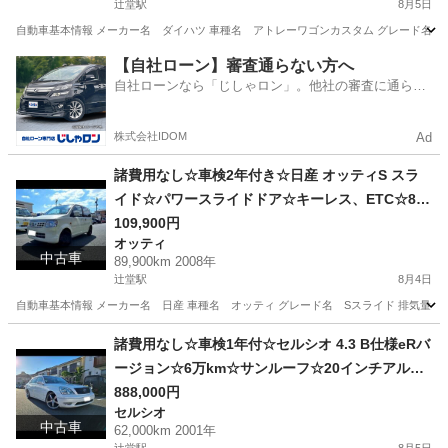
辻堂駅
8月5日
自動車基本情報 メーカー名 ダイハツ 車種名 アトレーワゴンカスタム グレード名 ハイルーフ、サ
神奈川
藤沢市
辻堂駅
アトレーワゴン
【自社ローン】審査通らない方へ
自社ローンなら「じしゃロン」。他社の審査に通らな
かった方も
株式会社IDOM
Ad
諸費用なし☆車検2年付き☆日産 オッティS スラ
イド☆パワースライドドア☆キーレス、ETC☆8万
km☆オーディオ☆ekワゴン
109,900円
オッティ
中古車
89,900km 2008年
辻堂駅
8月4日
自動車基本情報 メーカー名 日産 車種名 オッティ グレード名 Sスライド 排気量 660 cc
神奈川
藤沢市
辻堂駅
オッティ
諸費用なし☆車検1年付☆セルシオ 4.3 B仕様eRバ
ージョン☆6万km☆サンルーフ☆20インチアル
ミ、ローダウン☆シートヒーター、パワーシート
888,000円
セルシオ
中古車
62,000km 2001年