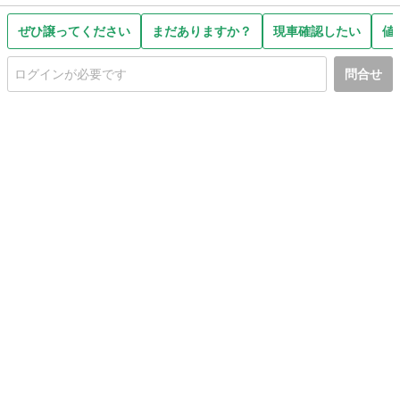
ぜひ譲ってください
まだありますか？
現車確認したい
値
問合せ
初めての方へ
利用規約
プライバシーポリシー
プライバシー・ステートメント
健全化に資する運用方針
お問い合わせ
運営会社
サイトマップ
ご利用ガイド
フリーワードで探す
PC版で表示
都道府県選択
特定商取引法の表示
利用者情報の外部送信について