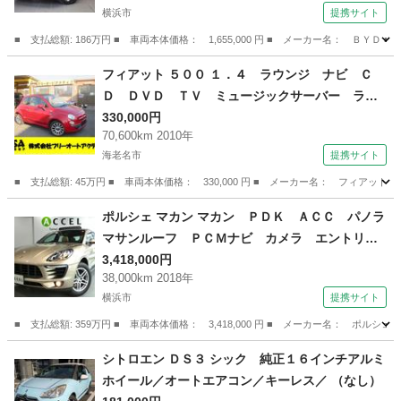
横浜市
提携サイト
ステム ペダル踏み間違い時加速抑制装置 （検9.
1）
■ 支払総額: 186万円 ■ 車両本体価格： 1,655,000 円 ■ メーカー名： 
神奈川
横浜市
その他
フィアット ５００ １．４ ラウンジ ナビ Ｃ
Ｄ ＤＶＤ ＴＶ ミュージックサーバー ラジ
オ バックカメラ ＥＴＣ エアコン 電動リモ
330,000円
70,600km 2010年
コンミラー ６エアバック ＥＳＣ ＡＢＳ ハ
海老名市
提携サイト
ーフレザーシート ＦＦ ６ＡＴ （車検整備付）
■ 支払総額: 45万円 ■ 車両本体価格： 330,000 円 ■ メーカー名： フィ
神奈川
海老名市
その他
ポルシェ マカン マカン ＰＤＫ ＡＣＣ パノラ
マサンルーフ ＰＣＭナビ カメラ エントリー
＆ドライブ カープレイ 電動テールゲート ベ
3,418,000円
38,000km 2018年
ージュハーフレザーシート メモリー付パワーシ
横浜市
提携サイト
ート シートヒーター レーンアシスト 純正１
８アルミ （検9.6）
■ 支払総額: 359万円 ■ 車両本体価格： 3,418,000 円 ■ メーカー名： 
神奈川
横浜市
その他
シトロエン ＤＳ３ シック 純正１６インチアルミ
ホイール／オートエアコン／キーレス／ （なし）