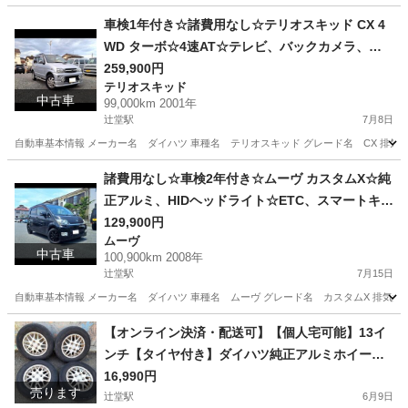
車検1年付き☆諸費用なし☆テリオスキッド CX 4
WD ターボ☆4速AT☆テレビ、バックカメラ、ド
ラレコ☆サイドステップ、オープンカントリー
259,900円
テリオスキッド
中古車
99,000km 2001年
辻堂駅
7月8日
自動車基本情報 メーカー名 ダイハツ 車種名 テリオスキッド グレード名 CX 排気量 660
神奈川
藤沢市
辻堂駅
テリオスキッド
走行距離
諸費用なし☆車検2年付き☆ムーヴ カスタムX☆純
正アルミ、HIDヘッドライト☆ETC、スマートキ
ー、オーディオ
129,900円
ムーヴ
中古車
100,900km 2008年
辻堂駅
7月15日
自動車基本情報 メーカー名 ダイハツ 車種名 ムーヴ グレード名 カスタムX 排気量 660 c
神奈川
藤沢市
辻堂駅
ムーヴ
走行距離
【オンライン決済・配送可】【個人宅可能】13イ
ンチ【タイヤ付き】ダイハツ純正アルミホイール
セット☆165/70R13☆アトレー、アトレーワゴ
16,990円
売ります
ン、ハイゼットカーゴ
辻堂駅
6月9日