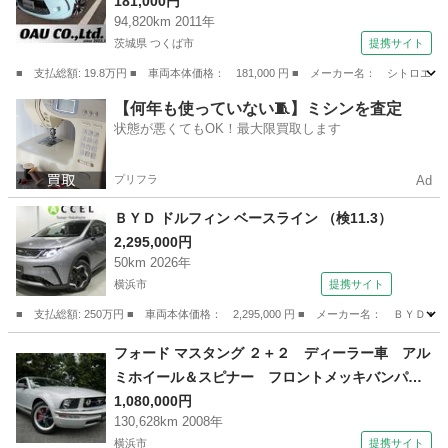
181,000円
94,820km 2011年
茨城県 つくば市
提携サイト
■ 支払総額: 19.8万円 ■ 車両本体価格： 181,000 円 ■ メーカー名： シ
茨城
つくば市
その他
【何年も使っていない🧵】ミシンを査定
状態が悪くてもOK！最大限買取します
プリフラ
Ad
ＢＹＤ ドルフィン ベースライン （検11.3）
2,295,000円
50km 2026年
横浜市
提携サイト
■ 支払総額: 250万円 ■ 車両本体価格： 2,295,000 円 ■ メーカー名： ＢＹＤ
神奈川
横浜市
その他
フォード マスタング ２＋２ ディーラー車 アル
ミホイール＆スピナー フロントメッキバンパ
ー リアメッキバンパー リアスポイラー テー
1,080,000円
130,628km 2008年
ルレンズ レザーシート パワーシート テレ
横浜市
提携サイト