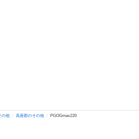
その他
高座郡のその他
PGOGmax220