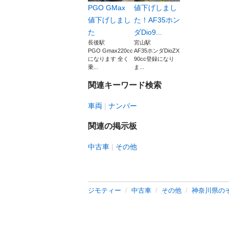
PGO GMax
値下げしまし
値下げしまし
た！AF35ホン
た
ダDio9...
長後駅
宮山駅
PGO Gmax220cc
AF35ホンダDioZX
になります 全く
90cc登録になり
乗...
ま...
関連キーワード検索
車両
ナンバー
関連の掲示板
中古車
その他
ジモティー
中古車
その他
神奈川県の