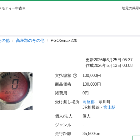
｜ジモティー
中古車
地元の掲示
その他
高座郡のその他
PGOGmax220
更新
2026年6月25日 05:37
作成
2026年5月13日 03:08
支払総額
100,000円
商品価格
100,000円
諸費用
0円
受け渡し場所
高座郡
 - 寒川町
JR相模線 - 
宮山駅
個人/法人
個人
ジャンル
-
走行距離
35,500km