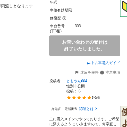
年式
両渡しとなります

車検有効期限
修復歴
車台番号
303
(下3桁)
お問い合わせの受付は
終了いたしました。
中古車購入ガイド
違反を報告
注意事項
投稿者
ともやん604
性別非公開
投稿： 
6
5.0
(
6
)
認証とは
身分証
電話番号
主に購入メインでやっております。ご希望
に添えるように いきますので、何卒宜し