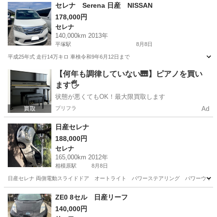
埼玉
春日部市
モコ
セレナ Serena 日産 NISSAN
178,000円
セレナ
140,000km 2013年
平塚駅
8月8日
平成25年式 走行14万キロ 車検令和9年6月12日まで
神奈川
平塚市
平塚駅
セレナ
【何年も調律していない🎹】ピアノを買い
ます🖐️
状態が悪くてもOK！最大限買取します
プリフラ
Ad
日産セレナ
188,000円
セレナ
165,000km 2012年
相模原駅
8月8日
日産セレナ 両側電動スライドドア オートライト パワーステアリング パワーウイ
神奈川
相模原市
相模原駅
セレナ
ZE0 8セル 日産リーフ
140,000円