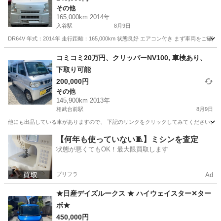
その他
165,000km 2014年
入谷駅
8月9日
DR64V 年式：2014年 走行距離：165,000km 状態良好 エアコン付き まず車両
神奈川
厚木市
入谷駅
その他
コミコミ20万円、クリッパーNV100, 車検あり、
下取り可能
200,000円
その他
145,900km 2013年
相武台前駅
8月9日
他にも出品している車がありますので、 下記のリンクをクリックしてみてください。 https://jmty.jp/p
神奈川
相模原市
相武台前駅
その他
クリッパー
【何年も使っていない🧵】ミシンを査定
状態が悪くてもOK！最大限買取します
プリフラ
Ad
★日産デイズルークス ★ ハイウェイスター✕ター
ボ★
450,000円