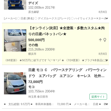
デイズ
102,000km 2017年
原当麻駅
8月8日
[メーカー] 〇 日産 [車名] 〇 デイズルークス [グレード] 〇 ハイウェイスター✕ターボ [型式] 〇 
神奈川
相模原市
原当麻駅
デイズ
【オンライン決済】★全塗装・多数カスタム★拘
りの日産バネットバン★
500,000円
その他
215,268km 2008年
横浜市
8月8日
《8/8更新》 ★50万円に値下げです┗(＾∀＾)┛★ 《7/24更新》 ★プラグ4本新品に
神奈川
横浜市
その他
走行距離
日産 モコ Ｃ パワーステアリング パワーウィン
ドウ エアバッグ エアコン キーレス 社外ナ
ビ ＣＤ ＤＶＤ ＥＴＣ 社外ＡＷ （検9.12）
72,000円
モコ
103,755km 2004年
埼玉県 春日部市
提携サイト
■ 支払総額: 9.5万円 ■ 車両本体価格： 72,000 円 ■ メーカー名： 日産