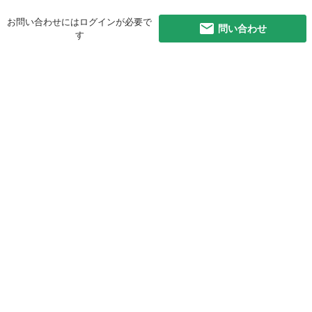
お問い合わせにはログインが必要で
問い合わせ
す
初めての方へ
利用規約
プライバシーポリシー
プライバシー・ステートメント
健全化に資する運用方針
お問い合わせ
運営会社
サイトマップ
ご利用ガイド
フリーワードで探す
PC版で表示
都道府県選択
特定商取引法の表示
利用者情報の外部送信について
© 2011-
2026
Jmty, Inc.