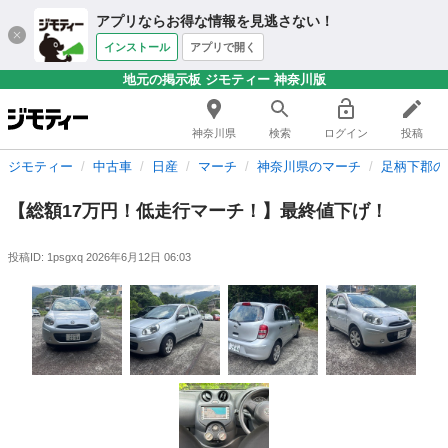
アプリならお得な情報を見逃さない！
インストール
アプリで開く
地元の掲示板 ジモティー 神奈川版
神奈川県
検索
ログイン
投稿
ジモティー
中古車
日産
マーチ
神奈川県のマーチ
足柄下郡の
【総額17万円！低走行マーチ！】最終値下げ！
投稿ID: 1psgxq
2026年6月12日 06:03