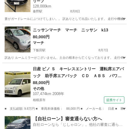
リーフ
128,000km
秦野駅
8月8日
妻がガードレールにぶつけてしまい。。 訳ありとして出品いたします。 走行や機械的
神奈川
秦野市
秦野駅
リーフ
ニッサンマーチ マーチ ニッサン k13
80,000円
マーチ
下飯田駅
8月7日
訳あり ルームミラーがございません、土台の根本から亡くなっております。 走行4500
神奈川
横浜市
下飯田駅
マーチ
日産 ピノ Ｓ キーレスエントリー 運転席エアバ
ック 助手席エアバック ＣＤ ＡＢＳ パワー
ステアリング （検9.9）
88,000円
その他
107,474km 2008年
相模原市
提携サイト
■ 支払総額: 9.8万円 ■ 車両本体価格： 88,000 円 ■ メーカー名： 日産
神奈川
相模原市
その他
【自社ローン】審査通らない方へ
自社ローンなら「じしゃロン」。他社の審査に通らな