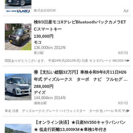
かった方も
株式会社IDOM
Ad
検9/3日産モコXテレビBluetoothバックカメラET
Cスマートキー
130,000円
モコ
136,000km 2012年
寒川駅
8月7日
閲覧ありがとうございます。 平成24年式(2012年式) 日産 モコ Xグレード MG33S NA
神奈川
高座郡
寒川駅
モコ
🉐【支払い総額32万円】車検令和9年8月11日H26
年式 ディズルークス ターボ ナビ フルセグ 調
子良好 修復歴無し 乗って帰れる！
288,000円
デイズ
144,804km 2014年
湘南台駅
8月7日
車名 日産 ディズルークス グレード ハイウェィスター ターボ 色 パール 年式 平成26年8月 車検
神奈川
藤沢市
湘南台駅
デイズ
車両
【オンライン決済】★日産NV350キャラバンバン
★ 低走行距離13,000KM★車検1年付き