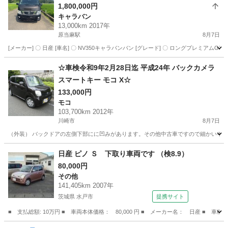
1,800,000円
キャラバン
13,000km 2017年
原当麻駅
8月7日
[メーカー] 〇 日産 [車名] 〇 NV350キャラバンバン [グレード] 〇 ロングプレミアムGX [型式] 〇
神奈川
相模原市
原当麻駅
キャラバン
☆車検令和9年2月28日迄 平成24年 バックカメラ
スマートキー モコ X☆
133,000円
モコ
103,700km 2012年
川崎市
8月7日
（外装） バックドアの左側下部にに凹みがあります。その他中古車ですので細かいキズや
神奈川
川崎市
モコ
日産 ピノ Ｓ 下取り車両です （検8.9）
80,000円
その他
141,405km 2007年
茨城県 水戸市
提携サイト
■ 支払総額: 10万円 ■ 車両本体価格： 80,000 円 ■ メーカー名： 日産 ■ 車種
茨城
水戸市
その他