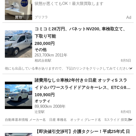
状態が悪くてもOK！最大限買取します
プリフラ
Ad
コミコミ28万円、バネットNV200, 車検取立て、
下取り可能
280,000円
その他
263,700km 2011年
相武台前駅
8月5日
他にも出品している車がありますので、 下記のリンクをクリックしてみてください。 https://jmty.jp/p
神奈川
相模原市
相武台前駅
その他
バネット
諸費用なし☆車検2年付き☆日産 オッティS スラ
イド☆パワースライドドア☆キーレス、ETC☆8万
km☆オーディオ☆ekワゴン
109,900円
オッティ
89,900km 2008年
辻堂駅
8月4日
自動車基本情報 メーカー名 日産 車種名 オッティ グレード名 Sスライド 排気量 660 cc
神奈川
藤沢市
辻堂駅
オッティ
【即決値引交渉可】介護タクシー！平成25年式 日