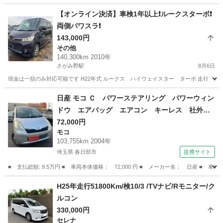
神奈川
座間市
さがみ野駅
その他
【オンライン決済】車検1年以上❗️ルークスターボ❗️
両側パワスラ❗️
143,000円
その他
140,300km 2010年
さがみ野駅
8月6日
現金は一括のみ対応可能です H22年式 ルークス ハイウェイスター ターボ 走行 約14
神奈川
座間市
さがみ野駅
その他
ルークス
日産 モコ Ｃ パワーステアリング パワーウィン
ドウ エアバッグ エアコン キーレス 社外ナ
ビ ＣＤ ＤＶＤ ＥＴＣ 社外ＡＷ （検9.12）
72,000円
モコ
103,755km 2004年
埼玉県 春日部市
提携サイト
■ 支払総額: 9.5万円 ■ 車両本体価格： 72,000 円 ■ メーカー名： 日産
埼玉
春日部市
モコ
H25年走行51800Km/検10/3 /TVナビ/Rモニター/ク
ルコン
330,000円
セレナ