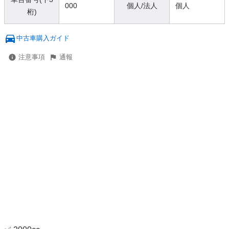
000
個人/法人
個人
桁)
中古車購入ガイド
注意事項
通報