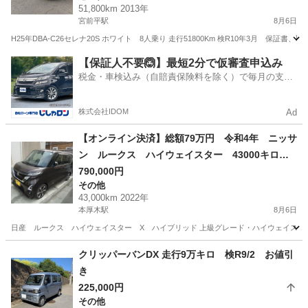
51,800km 2013年
宮前平駅
8月6日
H25年DBA-C26セレナ20S ホワイト 8人乗り 走行51800Km 検R10年3月 保証書、取
神奈川
川崎市
宮前平駅
セレナ
【保証人不要🙆】最短2分で仮審査申込み
税金・車検込み（自賠責保険料を除く）で毎月の支払
額は一定の自社ローン🚗
株式会社IDOM
Ad
【オンライン決済】総額79万円 令和4年 ニッサ
ン ルークス ハイウェイスター 43000キロ
車検R9.11 ハイブリッド
790,000円
その他
43,000km 2022年
本厚木駅
8月6日
日産 ルークス ハイウェイスター X ハイブリッド 上級グレード・ハイウェイスターX 2W
神奈川
平塚市
本厚木駅
その他
クリッパーバンDX 走行9万キロ 検R9/2 お値引
き
225,000円
その他