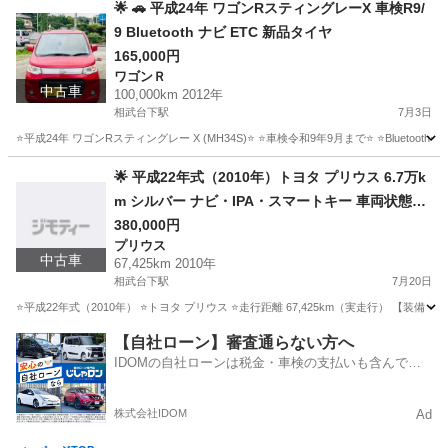
神奈川
厚木市
相武台下駅
キャリイ
🌟 🚗 平成24年 ワゴンRスティングレーX 車検R9/
9 Bluetooth ナビ ETC 新品タイヤ
165,000円
ワゴンＲ
中古車
100,000km 2012年
相武台下駅
7月3日
⭐️平成24年 ワゴンRスティングレー X (MH34S)⭐️ ⭐️車検令和9年9月まで⭐️ ⭐️Bluetooth⭐️ナビ⭐
神奈川
厚木市
相武台下駅
ワゴンＲ
🌟 平成22年式（2010年）トヨタ プリウス 6.7万k
m シルバー ナビ・IPA・スマートキー 車両状態良
好
380,000円
プリウス
中古車
67,425km 2010年
相武台下駅
7月20日
⭐️平成22年式（2010年） ⭐️トヨタ プリウス ⭐️走行距離 67,425km（実走行）
神奈川
厚木市
相武台下駅
プリウス
【自社ローン】審査通らない方へ
IDOMの自社ローンは税金・車検の支払いも含んでい
るので毎月の支払額は一定
株式会社IDOM
Ad