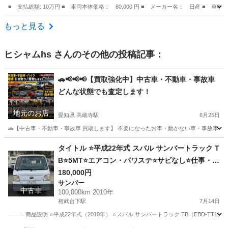
■ 支払総額: 10万円 ■ 車両本体価格： 80,000 円 ■ メーカー名： 日産 ■ 車
茨城
水戸市
その他
もっと見る
ヒシャムhs
さんのその他の投稿記事：
🚗📢📢📢【買取強化中】中古車・不動車・事故車
どんな状態でも査定します！
地元のお店
愛知県 高蔵寺駅
6月25日
🚗【中古車・不動車・事故車 買取します】 不要になったお車・動かない車・事故車・車検
愛知
春日井市
高蔵寺駅
その他
タイトル ⭐️平成22年式 スバル サンバートラック T
B⭐️5MT⭐️エアコン・パワステ⭐️サビなし⭐️仕事・農
業に最適⭐️
180,000円
サンバー
中古車
100,000km 2010年
相武台下駅
7月14日
⸻ 商品説明 ⭐️平成22年式（2010年） ⭐️スバル サンバートラック TB（EBD-TT1） 💰