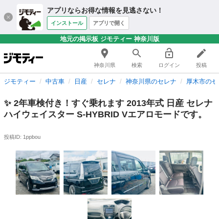
アプリならお得な情報を見逃さない！
インストール
アプリで開く
地元の掲示板 ジモティー 神奈川版
神奈川県
検索
ログイン
投稿
ジモティー
中古車
日産
セレナ
神奈川県のセレナ
厚木市のセ
✨ 2年車検付き！すぐ乗れます 2013年式 日産 セレナ
ハイウェイスター S-HYBRID Vエアロモードです。
投稿ID: 1ppbou