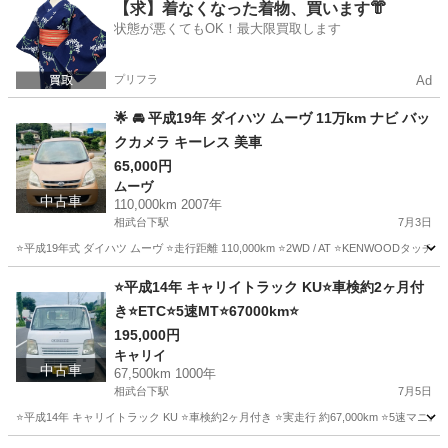
神奈川
厚木市
相武台下駅
サンバー
【求】着なくなった着物、買います👘
状態が悪くてもOK！最大限買取します
プリフラ
Ad
🌟 🚘 平成19年 ダイハツ ムーヴ 11万km ナビ バッ
クカメラ キーレス 美車
65,000円
ムーヴ
中古車
110,000km 2007年
相武台下駅
7月3日
⭐️平成19年式 ダイハツ ムーヴ ⭐️走行距離 110,000km ⭐️2WD / AT ⭐️KENWOO
神奈川
厚木市
相武台下駅
ムーヴ
⭐️平成14年 キャリイトラック KU⭐️車検約2ヶ月付
き⭐️ETC⭐️5速MT⭐️67000km⭐️
195,000円
キャリイ
中古車
67,500km 1000年
相武台下駅
7月5日
⭐️平成14年 キャリイトラック KU ⭐️車検約2ヶ月付き ⭐️実走行 約67,000km ⭐️5速マニュア