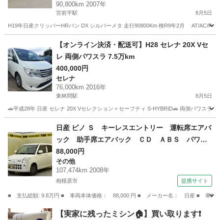
90,800km 2007年
宮前平駅
8月5日
H19年日産クリッパーHRバン DX シルバーメタ 走行90800Km 検R9年2月 AT/A
神奈川
川崎市
宮前平駅
その他
クリッパー
【オンライン決済・配送可】H28 セレナ 20X Vセ
レ 両側パワスラ 7.5万km
400,000円
セレナ
76,000km 2016年
東林間駅
8月5日
🚗平成28年 日産 セレナ 20X Vセレクション＋セーフティ S-HYBRID🚗 両側パ
神奈川
相模原市
東林間駅
セレナ
日産 ピノ Ｓ キーレスエントリー 運転席エアバ
ック 助手席エアバック ＣＤ ＡＢＳ パワー
ステアリング （検9.9）
88,000円
その他
107,474km 2008年
相模原市
提携サイト
■ 支払総額: 9.8万円 ■ 車両本体価格： 88,000 円 ■ メーカー名： 日産
神奈川
相模原市
その他
【実家に残ったミシン🏠】買い取ります❗️