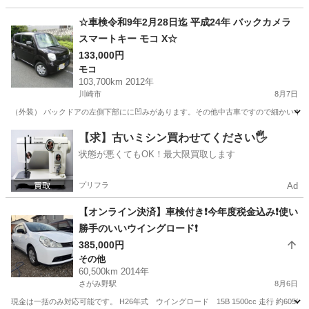
神奈川
相模原市
原当麻駅
キャラバン
☆車検令和9年2月28日迄 平成24年 バックカメラ
スマートキー モコ X☆
133,000円
モコ
103,700km 2012年
川崎市
8月7日
（外装） バックドアの左側下部にに凹みがあります。その他中古車ですので細かいキズや
神奈川
川崎市
モコ
【求】古いミシン買わせてください🖐️
状態が悪くてもOK！最大限買取します
プリフラ
Ad
【オンライン決済】車検付き❗️今年度税金込み❗️使い
勝手のいいウイングロード❗️
385,000円
その他
60,500km 2014年
さがみ野駅
8月6日
現金は一括のみ対応可能です。 H26年式 ウイングロード 15B 1500cc 走行 約60500k