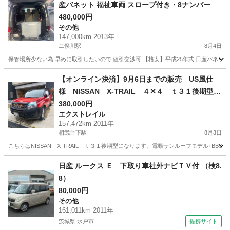
産バネット 福祉車両 スロープ付き・8ナンバー
480,000円
その他
147,000km 2013年
二俣川駅
8月4日
保管場所少ない為 早めに取引したいので 値引交渉可 【格安】平成25年式 日産バネット
神奈川
横浜市
二俣川駅
その他
【オンライン決済】9月6日までの販売 US風仕
様 NISSAN X-TRAIL ４✕４ ｔ３１後期型
サンルーフモデル+BBSスタッドレス+その他おま
380,000円
エクストレイル
け付き 値下げしました!!
157,472km 2011年
相武台下駅
8月3日
こちらはNISSAN X-TRAIL ｔ３１後期型になります。電動サンルーフモデル+BB
神奈川
厚木市
相武台下駅
エクストレイル
走行距離
日産 ルークス Ｅ 下取り車社外ナビＴＶ付 （検8.
8）
80,000円
その他
161,011km 2011年
茨城県 水戸市
提携サイト