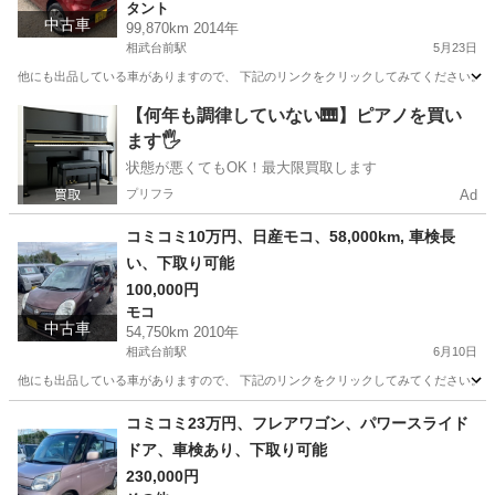
タント
中古車
99,870km 2014年
相武台前駅
5月23日
他にも出品している車がありますので、 下記のリンクをクリックしてみてください。 https://jmty.jp
神奈川
相模原市
相武台前駅
タント
スマートアシスト
【何年も調律していない🎹】ピアノを買い
ます🖐️
状態が悪くてもOK！最大限買取します
プリフラ
Ad
コミコミ10万円、日産モコ、58,000km, 車検長
い、下取り可能
100,000円
モコ
中古車
54,750km 2010年
相武台前駅
6月10日
他にも出品している車がありますので、 下記のリンクをクリックしてみてください。 https://jmty.jp/p
神奈川
相模原市
相武台前駅
モコ
日産モコ
コミコミ23万円、フレアワゴン、パワースライド
ドア、車検あり、下取り可能
230,000円