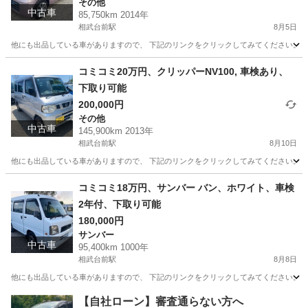
その他
中古車
85,750km 2014年
相武台前駅
8月5日
他にも出品している車がありますので、 下記のリンクをクリックしてみてください。 https://jmty.jp
神奈川
相模原市
相武台前駅
その他
フレア
コミコミ20万円、クリッパーNV100, 車検あり、
下取り可能
200,000円
その他
中古車
145,900km 2013年
相武台前駅
8月10日
他にも出品している車がありますので、 下記のリンクをクリックしてみてください。 https://jmty.jp/p
神奈川
相模原市
相武台前駅
その他
クリッパー
コミコミ18万円、サンバー バン、ホワイト、車検
2年付、下取り可能
180,000円
サンバー
中古車
95,400km 1000年
相武台前駅
8月8日
他にも出品している車がありますので、 下記のリンクをクリックしてみてください。 https://jmty.jp/p
神奈川
相模原市
相武台前駅
サンバー
バン
【自社ローン】審査通らない方へ