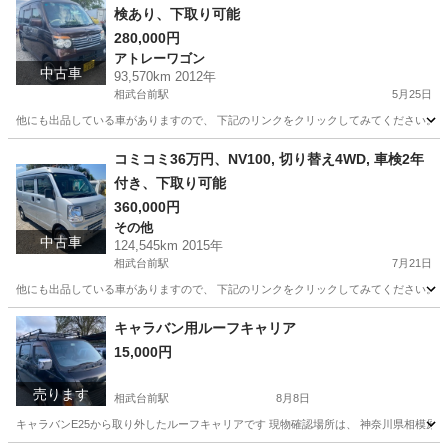
検あり、下取り可能
280,000円
アトレーワゴン
中古車
93,570km 2012年
相武台前駅
5月25日
他にも出品している車がありますので、 下記のリンクをクリックしてみてください。 https://jmty.jp/p
神奈川
相模原市
相武台前駅
アトレーワゴン
コミコミ
コミコミ36万円、NV100, 切り替え4WD, 車検2年
付き、下取り可能
360,000円
その他
中古車
124,545km 2015年
相武台前駅
7月21日
他にも出品している車がありますので、 下記のリンクをクリックしてみてください。 https://jmty.jp/p
神奈川
相模原市
相武台前駅
その他
4WD
キャラバン用ルーフキャリア
15,000円
売ります
相武台前駅
8月8日
キャラバンE25から取り外したルーフキャリアです 現物確認場所は、 神奈川県相模原市