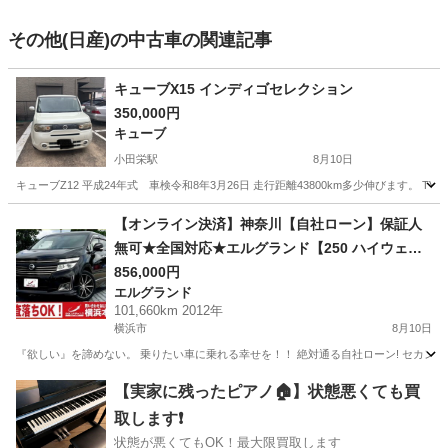
その他(日産)の中古車の関連記事
キューブX15 インディゴセレクション
350,000円
キューブ
小田栄駅
8月10日
キューブZ12 平成24年式 車検令和8年3月26日 走行距離43800km多少伸びます。
神奈川
川崎市
小田栄駅
キューブ
【オンライン決済】神奈川【自社ローン】保証人
無可★全国対応★エルグランド【250 ハイウェイ
スター アーバンクロム】 Bluetooth/全方位カメ
856,000円
エルグランド
ラ/社外19インチAW/両側パワスラ/ハーフレザーシ
101,660km 2012年
ート/TV/フルフラットシート/後席オットマン/ETC
横浜市
8月10日
『欲しい』を諦めない。 乗りたい車に乗れる幸せを！！ 絶対通る自社ローン! セカンドチ
神奈川
横浜市
エルグランド
Bluetooth
【実家に残ったピアノ🏠】状態悪くても買
取します❗️
状態が悪くてもOK！最大限買取します