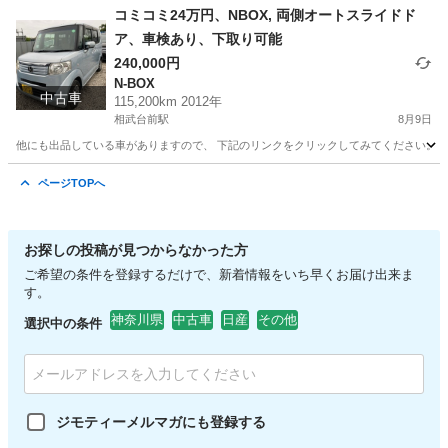
神奈川
相模原市
相武台前駅
キャリア、ラック
ルーフ
コミコミ24万円、NBOX, 両側オートスライドド
ア、車検あり、下取り可能
240,000円
N-BOX
中古車
115,200km 2012年
相武台前駅
8月9日
他にも出品している車がありますので、 下記のリンクをクリックしてみてください。 https://jmty.jp/p
神奈川
相模原市
相武台前駅
N-BOX
NBOX
ページTOPへ
お探しの投稿が見つからなかった方
ご希望の条件を登録するだけで、新着情報をいち早くお届け出来ま
す。
神奈川県
中古車
日産
その他
選択中の条件
ジモティーメルマガにも登録する