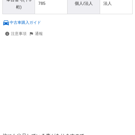
785
個人/法人
法人
桁)
中古車購入ガイド
注意事項
通報