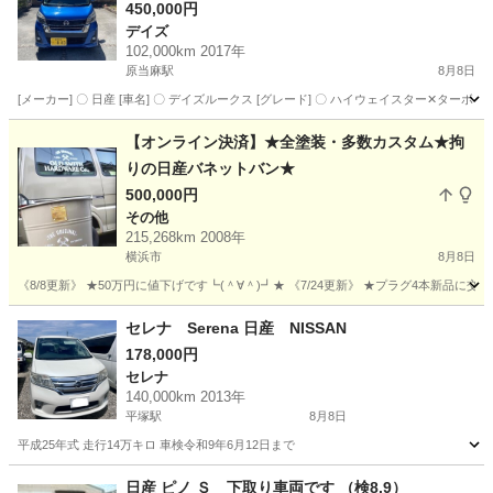
450,000円
デイズ
102,000km 2017年
原当麻駅
8月8日
[メーカー] 〇 日産 [車名] 〇 デイズルークス [グレード] 〇 ハイウェイスター✕ターボ [型式] 〇 
神奈川
相模原市
原当麻駅
デイズ
【オンライン決済】★全塗装・多数カスタム★拘
りの日産バネットバン★
500,000円
その他
215,268km 2008年
横浜市
8月8日
《8/8更新》 ★50万円に値下げです┗(＾∀＾)┛★ 《7/24更新》 ★プラグ4本新品に
神奈川
横浜市
その他
走行距離
セレナ Serena 日産 NISSAN
178,000円
セレナ
140,000km 2013年
平塚駅
8月8日
平成25年式 走行14万キロ 車検令和9年6月12日まで
神奈川
平塚市
平塚駅
セレナ
日産 ピノ Ｓ 下取り車両です （検8.9）