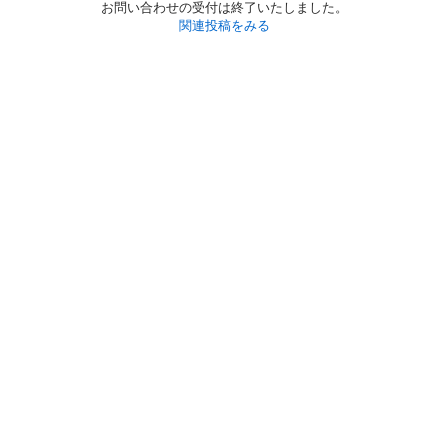
お問い合わせの受付は終了いたしました。
関連投稿をみる
初めての方へ
利用規約
プライバシーポリシー
プライバシー・ステートメント
健全化に資する運用方針
お問い合わせ
運営会社
サイトマップ
ご利用ガイド
フリーワードで探す
PC版で表示
都道府県選択
特定商取引法の表示
利用者情報の外部送信について
© 2011-
2026
Jmty, Inc.