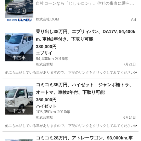
自社ローンなら「じしゃロン」。他社の審査に通らな
かった方も
株式会社IDOM
Ad
乗り出し38万円、エブリィバン、DA17V, 94,400k
m, 車検2年付き、下取り可能
380,000円
エブリイ
中古車
94,400km 2016年
相武台前駅
7月21日
他にも出品している車がありますので、 下記のリンクをクリックしてみてください。 https://jmty.jp/p
神奈川
相模原市
相武台前駅
エブリイ
エブリィバン
コミコミ35万円、ハイゼット ジャンボ軽トラ、
オートマ、車検2年付、下取り可能
350,000円
ハイゼット
中古車
105,050km 2010年
相武台前駅
6月14日
他にも出品している車がありますので、 下記のリンクをクリックしてみてください。 https://jmty.jp/p
神奈川
相模原市
相武台前駅
ハイゼット
ジャンボ
コミコミ28万円、アトレーワゴン、93,000km,車