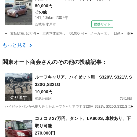
80,000円
その他
141,405km 2007年
茨城県 水戸市
提携サイト
■ 支払総額: 10万円 ■ 車両本体価格： 80,000 円 ■ メーカー名： 日産 ■ 車種
茨城
水戸市
その他
もっと見る
関東オート商会
さんのその他の投稿記事：
ルーフキャリア、ハイゼット用 S320V, S321V, S
320G,S321G
10,000円
売ります
相武台前駅
7月16日
ハイゼットバンから取り外したルーフキャリアです S320V, S321V, S320G,S32
神奈川
相模原市
相武台前駅
キャリア、ラック
コミコミ27万円、タント、LA600S, 車検あり、下
取り可能
270,000円