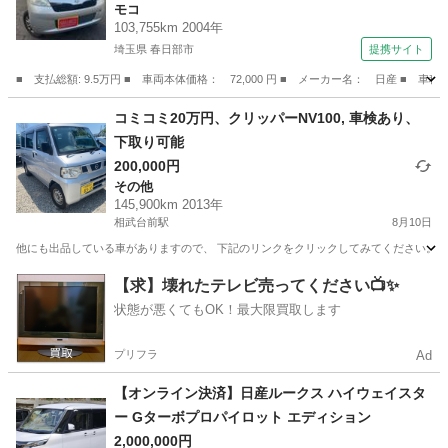
モコ
103,755km 2004年
埼玉県 春日部市
提携サイト
■ 支払総額: 9.5万円 ■ 車両本体価格： 72,000 円 ■ メーカー名： 日産
埼玉
春日部市
モコ
コミコミ20万円、クリッパーNV100, 車検あり、
下取り可能
200,000円
その他
145,900km 2013年
相武台前駅
8月10日
他にも出品している車がありますので、 下記のリンクをクリックしてみてください。 https://jmty.jp/p
神奈川
相模原市
相武台前駅
その他
クリッパー
【求】壊れたテレビ売ってください📺✨
状態が悪くてもOK！最大限買取します
プリフラ
Ad
【オンライン決済】日産ルークス ハイウェイスタ
ー Gターボプロパイロット エディション
2,000,000円