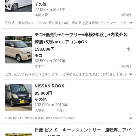
その他
22,000km 2021年
本郷台駅
8月9日
高年式、低走行のミニバンに乗り換えの為、売却又は交換希望(ヴォクシー、ノア、ステップワゴ
神奈川
横浜市
本郷台駅
その他
プロパイロット
モコ⭐︎低走行⭐︎キーフリー⭐︎車検2年渡し⭐︎内装外装
綺麗⭐︎5万km⭐︎エアコン❄️OK
158,000円
モコ
52,500km 2007年
厚木市
8月9日
ご覧いただきありがとうございます。 ご不明点があればお気軽にお問合せ下さい。 ■車両情報
神奈川
厚木市
モコ
NISSAN ROOX
85,000円
その他
192,000km 2010年
入谷駅
8月9日
2010 ML21S 192000KM R9.09 some scratches
神奈川
厚木市
入谷駅
その他
日産 ピノ Ｓ キーレスエントリー 運転席エアバ