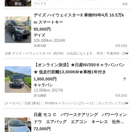
プリフラ
Ad
デイズ ハイウェイスターX 車検R9年4月 10.5万k
m スマートキー
95,000円
デイズ
105,000km 2014年
本厚木駅
8月10日
日産 デイズ ハイウェイスターX（B21W） の出品になります。 年式：平成26年（2014年）
神奈川
厚木市
本厚木駅
デイズ
【オンライン決済】★日産NV350キャラバンバン
★ 低走行距離13,000KM★車検1年付き
1,800,000円
キャラバン
13,000km 2017年
原当麻駅
8月10日
[メーカー] 〇 日産 [車名] 〇 NV350キャラバンバン [グレード] 〇 ロングプレミアムGX [型式] 〇
神奈川
相模原市
原当麻駅
キャラバン
日産 モコ Ｃ パワーステアリング パワーウィン
ドウ エアバッグ エアコン キーレス 社外ナ
ビ ＣＤ ＤＶＤ ＥＴＣ 社外ＡＷ （検9.12）
72,000円