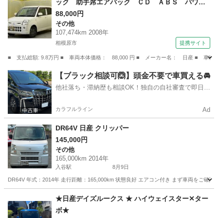
ック 助手席エアバック ＣＤ ＡＢＳ パワー
ステアリング （検9.9）
88,000円
その他
107,474km 2008年
相模原市
提携サイト
■ 支払総額: 9.8万円 ■ 車両本体価格： 88,000 円 ■ メーカー名： 日産
神奈川
相模原市
その他
【ブラック相談可🙆】頭金不要で車買える🚘
他社落ち・滞納歴も相談OK！独自の自社審査で即日解
決✨
カラフルライン
Ad
DR64V 日産 クリッパー
145,000円
その他
165,000km 2014年
入谷駅
8月9日
DR64V 年式：2014年 走行距離：165,000km 状態良好 エアコン付き まず車両
神奈川
厚木市
入谷駅
その他
★日産デイズルークス ★ ハイウェイスター✕ター
ボ★