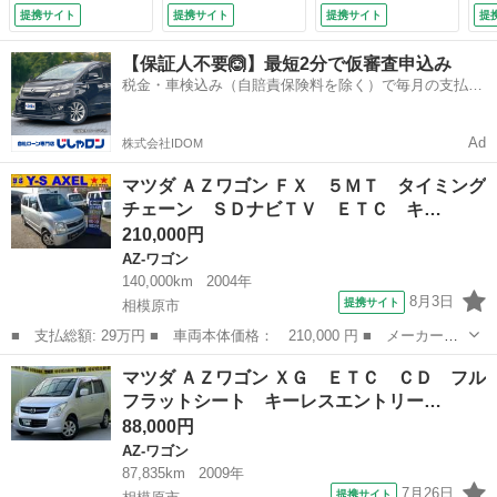
バック 盗難防止装
バック 盗難防止装
提携サイト
提携サイト
提携サイト
提
置 パワーステアリ
置 パワーステアリ
ング パワ－ウィン
ング パワ－ウィン
【保証人不要🙆】最短2分で仮審査申込み
ドウ ベンチシー
ドウ ベンチシー
税金・車検込み（自賠責保険料を除く）で毎月の支払額
ト エアコンクーラ
ト エアコンクーラ
は一定の自社ローン🚗
ー （検10.8）
ー （検10.8）
Ad
株式会社IDOM
マツダ ＡＺワゴン ＦＸ ５ＭＴ タイミング
チェーン ＳＤナビＴＶ ＥＴＣ キ…
210,000円
AZ-ワゴン
140,000km
2004年
8月3日
提携サイト
相模原市
■ 支払総額: 29万円 ■ 車両本体価格： 210,000 円 ■ メーカー
名： マツダ ■ 車種名： ＡＺワゴン ■ グレード名： ＦＸ ５
神奈川
相模原市
AZ-ワゴン
マツダ ＡＺワゴン ＸＧ ＥＴＣ ＣＤ フル
ＭＴ タイミングチェーン ＳＤナビＴＶ ＥＴＣ キーレス アル
フラットシート キーレスエントリー…
ミ ■ 排気量：...
88,000円
AZ-ワゴン
87,835km
2009年
7月26日
提携サイト