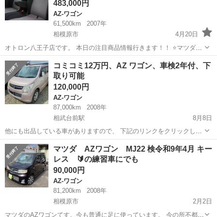
483,000円
AZ-ワゴン
61,500km
2007年
相模原市
4月20日
オトロン八王子店です。 本日の注目商品情報行きます！！ ⭐️マツダ
AZ-ワゴン ２WD FX-Sスペシャル⭐️ 🔻【0066-9711-146606】🔻
神奈川
相模原市
AZ-ワゴン
エアロ
コミコミ12万円、AZ ワゴン、車検2年付、下
こちらカーセンサーの無料電話になりますのでジモティ...
取り可能
120,000円
AZ-ワゴン
87,000km
2008年
相武台前駅
8月8日
他にも出品している車がありますので、 下記のリンクをクリックして
みてください。 https://jmty.jp/profiles/51c5354114269e47c50000fe 最
神奈川
相模原市
相武台前駅
AZ-ワゴン
ワゴン
マツダ AZワゴン MJ22 検令和9年4月 キー
後まで連絡...
レス 🔰の練習車にでも
90,000円
AZ-ワゴン
81,200km
2008年
相模原市
2月2日
マツダのAZワゴンてす。今も普通に足に使っています。 今の所不都合