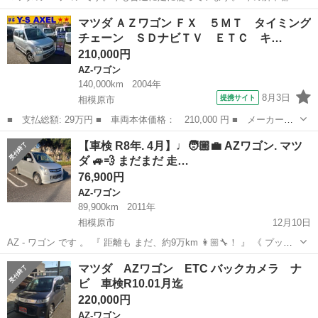
などはありません。 車検は令和9年の4月まであります。 走行距離は
神奈川
相模原市
AZ-ワゴン
ワゴン
マツダ ＡＺワゴン ＦＸ ５ＭＴ タイミング
81200kmです(たまになりますの多少伸びます) 前のボンネットの所に
チェーン ＳＤナビＴＶ ＥＴＣ キ…
細かいクリア...
210,000円
AZ-ワゴン
140,000km
2004年
8月3日
提携サイト
相模原市
■ 支払総額: 29万円 ■ 車両本体価格： 210,000 円 ■ メーカー
名： マツダ ■ 車種名： ＡＺワゴン ■ グレード名： ＦＸ ５
神奈川
相模原市
AZ-ワゴン
【車検 R8年. 4月】♩🧑🏼‍💼 AZワゴン. マツ
ＭＴ タイミングチェーン ＳＤナビＴＶ ＥＴＣ キーレス アル
ダ 🚙💨 まだまだ 走…
ミ ■ 排気量：...
76,900円
AZ-ワゴン
89,900km
2011年
相模原市
12月10日
AZ - ワゴン です 。 『 距離も まだ、約9万km 👩🏼‍🔧！ 』 《 プッシ
ュスタート ，スマートキー 》 ...
神奈川
相模原市
AZ-ワゴン
車両
マツダ AZワゴン ETC バックカメラ ナ
ビ 車検R10.01月迄
220,000円
AZ-ワゴン