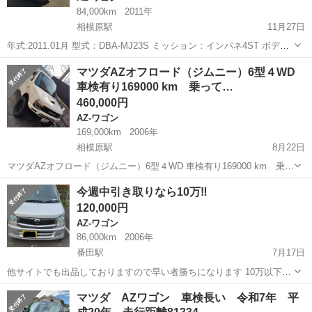
84,000km
2011年
相模原駅
11月27日
年式:2011.01月 型式：DBA-MJ23S ミッション：インパネ4ST ボディ
タイプ：5ドアハッチバック エンジン種別：ガソリン 排気量：
神奈川
相模原市
相模原駅
AZ-ワゴン
車両
マツダAZオフロード（ジムニー）6型４WD
660cc 過給機:なし ハンドル：右 乗車定員：4人 ...
車検有り169000 km 乗って…
460,000円
AZ-ワゴン
169,000km
2006年
相模原駅
8月22日
マツダAZオフロード（ジムニー）6型４WD 車検有り169000 km 乗っ
て帰れます。 ETC付き 改造たくさん 車検満タン 車検 車検令和09
神奈川
相模原市
相模原駅
AZ-ワゴン
オフロード
今週中引き取りなら10万‼️
年10月01日 初年度登録年月日 平成18年09月 (2006...
120,000円
AZ-ワゴン
86,000km
2006年
番田駅
7月17日
他サイトでも出品しておりますので早い者勝ちになります 10万以下の
値下げ不可 平成18年 (2006) 85,000k 車検2025/12/24 車検も1年半あ
神奈川
相模原市
番田駅
AZ-ワゴン
10万
マツダ AZワゴン 車検長い 令和7年 平
りますのでまだまだ乗れます！ 定期的に点検しておりますのでご安...