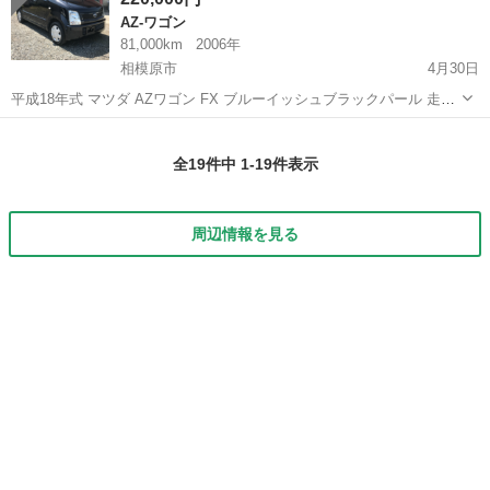
AZ-ワゴン
81,000km
2006年
相模原市
4月30日
平成18年式 マツダ AZワゴン FX ブルーイッシュブラックパール 走行
約81000キロ バイパーセキュリティ エンジンスターター付き！ ↑ とっ
神奈川
相模原市
AZ-ワゴン
ワゴン
ても楽で便利です(^^) 相模ナンバーの方に限り 車検時にかかる法定
全19件中 1-19件表示
費...
周辺情報を見る