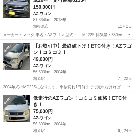
成20年 走行距離81334
150,000円
AZ-ワゴン
81,334km
2018年
相模原市
11月1日
メーカー：マツダ 車名：AZワゴン 型式： …MJ22S 排気量：650cc 車
体色：ブラウン 年式：平成20年2月 車検 :令和7年2月 ボディタイプ：
神奈川
相模原市
AZ-ワゴン
走行距離
【お取引中】最終値下げ！ETC付き！AZワゴ
ミッション：オートマ 走行距離：81334Km ドア数：5 駆動方式...
ン！コミコミ！
49,000円
AZ-ワゴン
56,600km
2004年
相原駅
7月22日
2004年式のMD22Sになります。車検切れ1日前までで売れなければ廃
車にするので、それまで出品します。 走行は実走行で56600キロで
神奈川
相模原市
相原駅
AZ-ワゴン
オーナー
低走行のAZワゴン！コミコミ価格！ETC付
す。 車検は今年の8月25日迄です。自動車税込の価格です。 祖父がワ
き！
ンオーナーで乗ってた...
75,000円
AZ-ワゴン
56,600km
2004年
相原駅
6月24日