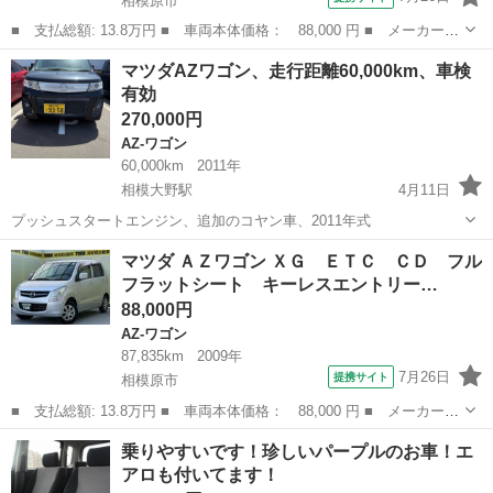
相模原市
■ 支払総額: 13.8万円 ■ 車両本体価格： 88,000 円 ■ メーカー
名： マツダ ■ 車種名： ＡＺワゴン ■ グレード名： ＸＧ Ｅ
神奈川
相模原市
AZ-ワゴン
マツダAZワゴン、走行距離60,000km、車検
ＴＣ ＣＤ フルフラットシート キーレスエントリー 運転席エア
有効
バック 助手席...
270,000円
AZ-ワゴン
60,000km
2011年
相模大野駅
4月11日
プッシュスタートエンジン、追加のコヤン車、2011年式
神奈川
相模原市
相模大野駅
AZ-ワゴン
走行距離
マツダ ＡＺワゴン ＸＧ ＥＴＣ ＣＤ フル
フラットシート キーレスエントリー…
88,000円
AZ-ワゴン
87,835km
2009年
7月26日
提携サイト
相模原市
■ 支払総額: 13.8万円 ■ 車両本体価格： 88,000 円 ■ メーカー
名： マツダ ■ 車種名： ＡＺワゴン ■ グレード名： ＸＧ Ｅ
神奈川
相模原市
AZ-ワゴン
乗りやすいです！珍しいパープルのお車！エ
ＴＣ ＣＤ フルフラットシート キーレスエントリー 運転席エア
アロも付いてます！
バック 助手席...