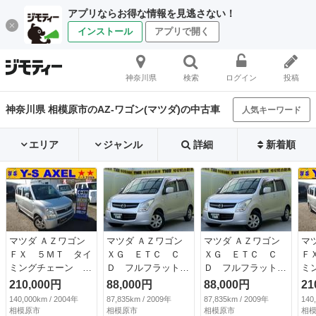
アプリならお得な情報を見逃さない！
インストール
アプリで開く
神奈川県
検索
ログイン
投稿
神奈川県 相模原市のAZ-ワゴン(マツダ)の中古車
人気キーワード
エリア
ジャンル
詳細
新着順
マツダ ＡＺワゴン
マツダ ＡＺワゴン
マツダ ＡＺワゴン
マ
ＦＸ ５ＭＴ タイ
ＸＧ ＥＴＣ Ｃ
ＸＧ ＥＴＣ Ｃ
Ｆ
ミングチェーン Ｓ
Ｄ フルフラットシ
Ｄ フルフラットシ
ミ
ＤナビＴＶ ＥＴ
ート キーレスエン
ート キーレスエン
Ｄ
210,000円
88,000円
88,000円
21
Ｃ キーレス アル
トリー 運転席エア
トリー 運転席エア
Ｃ
140,000km / 2004年
87,835km / 2009年
87,835km / 2009年
140
ミ （車検整備付）
バック 助手席エア
バック 助手席エア
ミ
相模原市
相模原市
相模原市
相