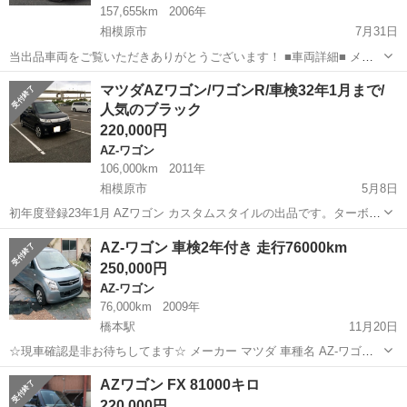
157,655km
2006年
相模原市
7月31日
当出品車両をご覧いただきありがとうございます！ ■車両詳細■ メー
カー: マツダ 車種: AZワゴン 車体番号：CBA-****** 型式：CBA-MJ21S
神奈川
相模原市
AZ-ワゴン
車両
マツダAZワゴン/ワゴンR/車検32年1月まで/
初年度登録：H18 ...
人気のブラック
220,000円
AZ-ワゴン
106,000km
2011年
相模原市
5月8日
初年度登録23年1月 AZワゴン カスタムスタイルの出品です。ターボで
距離は106000キロです。個人出品となります。 セールスポイント ◉人
神奈川
相模原市
AZ-ワゴン
ワゴン
AZ-ワゴン 車検2年付き 走行76000km
気のブラック ◉メンテナンスノート(記録簿あり) ◉ETC ◉スマートキ...
250,000円
AZ-ワゴン
76,000km
2009年
橋本駅
11月20日
☆現車確認是非お待ちしてます☆ メーカー マツダ 車種名 AZ-ワゴン
グレード名 排気量 660cc 年式 21年式 走行距離 76000km 走行距離の
神奈川
相模原市
橋本駅
AZ-ワゴン
ワゴン
AZワゴン FX 81000キロ
状態 実走 色 ブルー系 色の名称 車検有効期限 2年付き オー...
220,000円