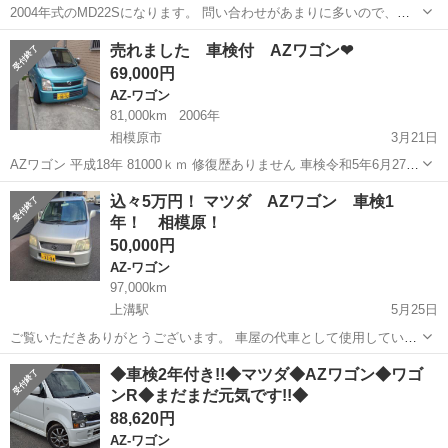
2004年式のMD22Sになります。 問い合わせがあまりに多いので、金
額調整致しました。 走行は実走行で56600キロです。 車検は今年の8
神奈川
相模原市
相原駅
AZ-ワゴン
オーナー
売れました 車検付 AZワゴン❤
月25日迄です。自動車税込の価格です。 祖父がワンオーナーで乗って
69,000円
た車を譲り受けまし...
AZ-ワゴン
81,000km
2006年
相模原市
3月21日
AZワゴン 平成18年 81000ｋｍ 修復歴ありません 車検令和5年6月27日
まで 現在使用中のため距離伸びます 問題なく走行しています 手元に
神奈川
相模原市
AZ-ワゴン
ワゴン
込々5万円！ マツダ AZワゴン 車検1
69000円 左写真の通りです 禁煙車です
年！ 相模原！
50,000円
AZ-ワゴン
97,000km
上溝駅
5月25日
ご覧いただきありがとうございます。 車屋の代車として使用していた
車両ですが、不要になったため、出品いたします。 乗るにあたって不
神奈川
相模原市
上溝駅
AZ-ワゴン
ワゴン
◆車検2年付き!!◆マツダ◆AZワゴン◆ワゴ
安のないよう整備はしてありますので、安心してお乗り頂けると思い
ンR◆まだまだ元気です!!◆
ます。 遠方の方は、陸送費を...
88,620円
AZ-ワゴン