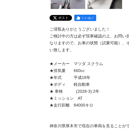
ポスト
いいね！
ご清覧ありがとうございました！

ご検討中の方は必ず現車確認の上、お問い合
なりますので、お車の状態（試乗可能）、
い致します。

★メーカー　マツダ スクラム　 

★排気量　　660cc

★年式　　　平成18年

★ボディ　　軽自動車

★ 車検　　　 (2028-3) 2年

★ミッション　AT 　　　

★走行距離　84000キロ 

神奈川県厚木市で現在の車両を見ることがで