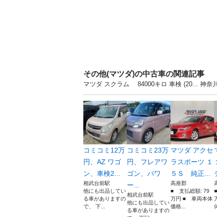
その他(マツダ)の中古車の関連記事
マツダ スクラム 84000キロ 車検 (20..
コミコミ12万
コミコミ23万
マツダ アクセ
円、AZ ワゴ
円、フレアワ
ラスポーツ １
ン、車検2...
ゴン、パワ
５Ｓ 純正...
相武台前駅
高座郡
ー...
他にも出品してい
■ 支払総額: 79
相武台前駅
る車がありますの
万円 ■ 車両本体
他にも出品してい
で、 下...
価格...
体
る車がありますの