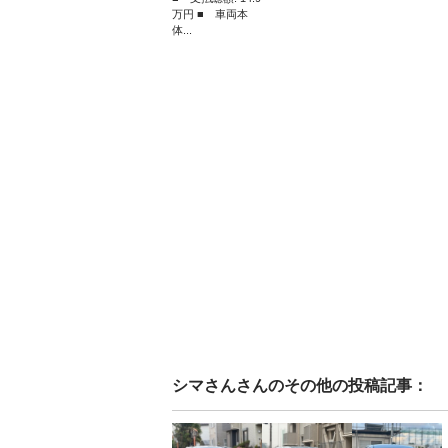
万円 ■ 車両本
体...
シマさん
さんのその他の投稿記事：