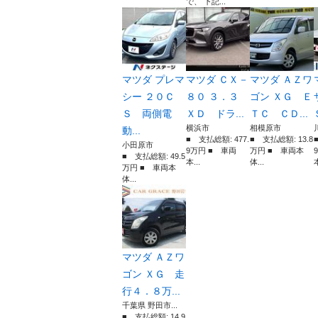
で、 下記...
マツダ プレマ
マツダ ＣＸ－
マツダ ＡＺワ
シー ２０Ｃ
８０ ３．３
ゴン ＸＧ Ｅ
Ｓ 両側電
ＸＤ ドラ...
ＴＣ ＣＤ...
横浜市
相模原市
動...
■ 支払総額: 477.
■ 支払総額: 13.8
小田原市
9万円 ■ 車両
万円 ■ 車両本
■ 支払総額: 49.5
本...
体...
本
万円 ■ 車両本
体...
マツダ ＡＺワ
ゴン ＸＧ 走
行４．８万...
千葉県 野田市...
■ 支払総額: 14.9