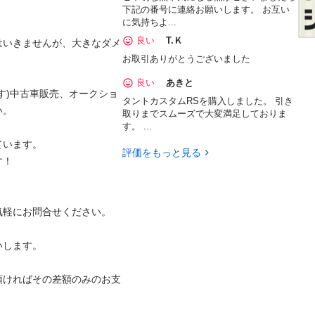
下記の番号に連絡お願いします。 お互い
に気持ちよ...
良い
T.Ｋ
はいきませんが、大きなダメ
お取引ありがとうございました
良い
あきと
す)中古車販売、オークショ
タントカスタムRSを購入しました。 引き
。

取りまでスムーズで大変満足しておりま
す。 ...
ます。 

評価をもっと見る
 

軽にお問合せください。 

ます。 

頂ければその差額のみのお支