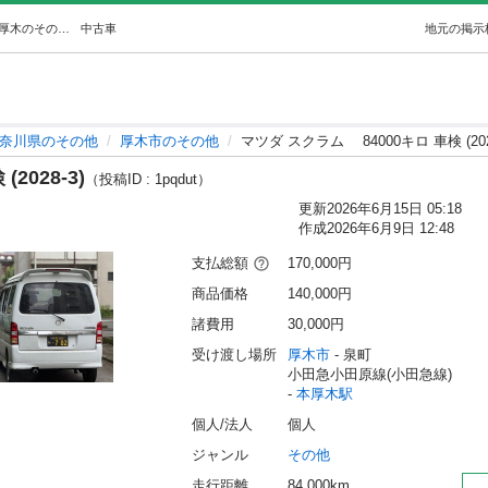
マツダ スクラム 84000キロ 車検 (2028-3) (シマさん) 本厚木のその他の中古車｜ジモティー
中古車
地元の掲示
奈川県のその他
厚木市のその他
マツダ スクラム 84000キロ 車検 (2028
2028-3)
（投稿ID : 1pqdut）
更新
2026年6月15日 05:18
作成
2026年6月9日 12:48
支払総額
170,000円
商品価格
140,000円
諸費用
30,000円
受け渡し場所
厚木市
 - 泉町
小田急小田原線(小田急線) 
- 
本厚木駅
個人/法人
個人
ジャンル
その他
走行距離
84,000km