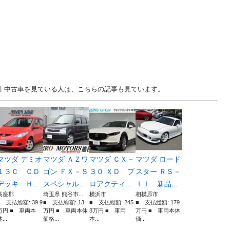
. 神奈川 中古車を見ている人は、こちらの記事も見ています。
マツダ デミオ
マツダ ＡＺワ
マツダ ＣＸ－
マツダ ロード
１３Ｃ ＣＤ
ゴン ＦＸ－Ｓ
３０ ＸＤ プ
スター ＲＳ－
デッキ Ｈ...
スペシャル...
ロアクティ...
ＩＩ 新品...
高座郡
埼玉県 熊谷市...
横浜市
相模原市
■ 支払総額: 39.9
■ 支払総額: 13
■ 支払総額: 245.
■ 支払総額: 179
万円 ■ 車両本
万円 ■ 車両本体
3万円 ■ 車両
万円 ■ 車両本体
...
価格...
本...
価...