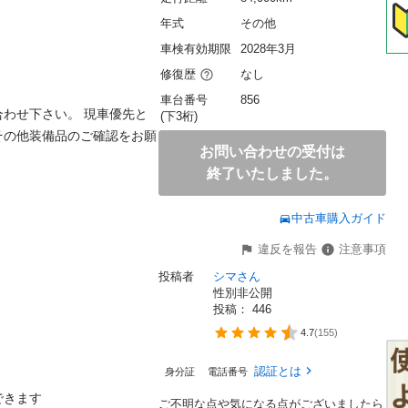
年式
その他
車検有効期限
2028年3月
修復歴
なし
車台番号
856
わせ下さい。 現車優先と
(下3桁)
その他装備品のご確認をお願
お問い合わせの受付は
終了いたしました。
中古車購入ガイド
違反を報告
注意事項
投稿者
シマさん
性別非公開
投稿： 
446
4.7
(
155
)
認証とは
身分証
電話番号
きます

ご不明な点や気になる点がございましたら