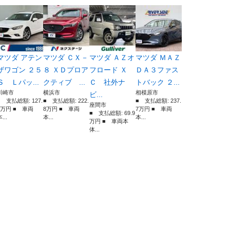
マツダ アテン
マツダ ＣＸ－
マツダ ＡＺオ
マツダ ＭＡＺ
ザワゴン ２５
８ ＸＤプロア
フロード Ｘ
ＤＡ３ファス
Ｓ Ｌパッ...
クティブ ...
Ｃ 社外ナ
トバック ２...
川崎市
横浜市
相模原市
ビ...
■ 支払総額: 127.
■ 支払総額: 222.
■ 支払総額: 237.
座間市
9万円 ■ 車両
8万円 ■ 車両
7万円 ■ 車両
■ 支払総額: 69.9
...
本...
本...
万円 ■ 車両本
体...