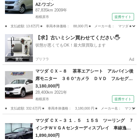
AZ-ワゴン
ステアリング パワ－ウィンドウ ベンチシー
87,835km 2009年
ト エアコンクーラー （検10.8）
相模原市
提携サイト
■ 支払総額: 13.8万円 ■ 車両本体価格： 88,000 円 ■ メーカー名： マ
神奈川
相模原市
AZ-ワゴン
【求】古いミシン買わせてください🖐️
状態が悪くてもOK！最大限買取します
プリフラ
Ad
マツダ ＣＸ－８ 茶革エアシート アルパイン後
席モニター ３６０°カメラ ＤＶＤ フルセグＴ
Ｖ ブルートゥース ＢＳＭ シティブレーキサ
3,180,000円
28,400km 2021年
ポート アダプティブクルーズ ＢＯＳＥサウン
相模原市
提携サイト
ド ワイヤレス充電 電動リアゲート （検10.3）
■ 支払総額: 332.6万円 ■ 車両本体価格： 3,180,000 円 ■ メーカー名
神奈川
相模原市
マツダ
マツダ ＣＸ－３ １．５ １５Ｓ ツーリング ７
インチＷＶＧＡセンターディスプレイ 車線逸脱
警報システム アドバンストスマートシティブレ
1,890,000円