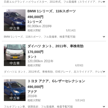
日産エルグランド ハイウェイスター、2011年式、フル装備車（スライドドア、テレ
神奈川
相模原市
相模大野駅
エルグランド
BMW 1シリーズ、118iスポーツ
490,000円
日産エルグランド
1シリーズ
80,000km 2018年
中古車
相模大野駅
5月14日
BMW 1シリーズ、118iスポーツ、フル装備車、検査手配可能
神奈川
相模原市
相模大野駅
1シリーズ
ダイハツ タント、2011年、車検有効
170,000円
タント
120,000km 2011年
中古車
相模大野駅
6月9日
ダイハツエ タント、2011年式、車検有効、EXEグレード、左スライドドア、テレビ、
神奈川
相模原市
相模大野駅
タント
スライドドア
トヨタ アクア、Gレザーセレクション
490,000円
アクア
2016年
中古車
相模大野駅
5月14日
フルオプション車、状態良好、フル装備車、検査手配可能