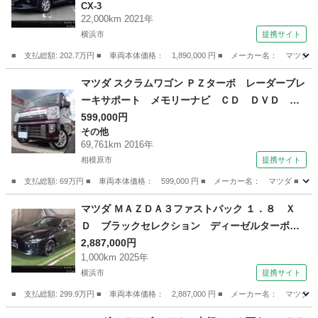
CX-3
ーキサポート付 ＳＢＳ ＬＥＤランプ キーフ
22,000km 2021年
リー オートライト クリアランスソナー ワン
横浜市
提携サイト
オーナー車 地デジ （車検整備付）
■ 支払総額: 202.7万円 ■ 車両本体価格： 1,890,000 円 ■ メーカー名
神奈川
横浜市
CX-3
マツダ スクラムワゴン ＰＺターボ レーダーブレ
ーキサポート メモリーナビ ＣＤ ＤＶＤ Ｓ
Ｄ ＵＳＢ フルセグＴＶ ブルートゥース Ｅ
599,000円
その他
ＴＣ 左パワースライドドア 純正１４インチア
69,761km 2016年
ルミ ＨＩＤオートヘッドライト フォグライ
相模原市
提携サイト
ト 薄雹害車 （車検整備付）
■ 支払総額: 69万円 ■ 車両本体価格： 599,000 円 ■ メーカー名： マツ
神奈川
相模原市
その他
マツダ ＭＡＺＤＡ３ファストバック １．８ Ｘ
Ｄ ブラックセレクション ディーゼルターボ
４ＷＤ 当社試乗車 ３６０°ビューモニター 全
2,887,000円
1,000km 2025年
車速追従機能付きレーダークルーズ １０．２５
横浜市
提携サイト
インチセンターディスプレイ 衝突被害軽減ブレ
ーキ レーンキープアシスト アップルカープレ
■ 支払総額: 299.9万円 ■ 車両本体価格： 2,887,000 円 ■ メーカー名
イ アンドロイドオート （検10.2）
神奈川
横浜市
マツダ