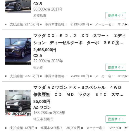
CX-5
ートヒーター 社外マフラー 純正１７インチア
56,000km 2017年
ルミ スマートキー ＬＥＤライト フォグライ
相模原市
提携サイト
ト 車高調 （なし）
■ 支払総額: 227.5万円 ■ 車両本体価格： 2,130,000 円 ■ メーカー名
神奈川
相模原市
CX-5
マツダ ＣＸ－５ ２．２ ＸＤ スマート エディ
ション ディーゼルターボ ターボ ３６０度カ
メラ ドラレコ ＥＴＣ パワーウィンドウ 前
2,498,000円
CX-5
後衝突被害軽減ブレーキ アダプティブクルー
22,000km 2023年
ズ 整備記録簿 ＬＥＤライト ｉ－ｓｔｏｐ
横浜市
提携サイト
フルセグテレビ アドバンストキー ドライブレ
■ 支払総額: 265.5万円 ■ 車両本体価格： 2,498,000 円 ■ メーカー名
コーダー （車検整備付）
神奈川
横浜市
CX-5
マツダ ＡＺワゴン ＦＸ－Ｓスペシャル ４ＷＤ
修復歴無 ＣＤ ＭＤ ラジオ ＥＴＣ スマー
トキー シートヒーター フルフラット ドアバ
85,000円
AZ-ワゴン
イザー アルミホイール ベンチシート ライト
158,288km 2008年
レベライザー （検9.2）
埼玉県 熊谷市
提携サイト
■ 支払総額: 13万円 ■ 車両本体価格： 85,000 円 ■ メーカー名： マツダ