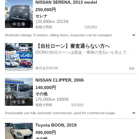
NISSAN SERENA, 2013 model
250,000円
セレナ
120,000km 2013年
中古車
相模大野駅
5月10日
Moderate mileage, 8 seaters, sliding doors, inspection can be managed
神奈川
相模原市
相模大野駅
セレナ
【自社ローン】審査通らない方へ
IDOMの自社ローンは税金・車検の支払いも含んでい
るので毎月の支払額は一定
株式会社IDOM
Ad
NISSAN CLIPPER, 2006
140,000円
その他
170,000km 1000年
中古車
相模大野駅
5月10日
Reasonable van fully automatic transmission, good for commercial usage
神奈川
相模原市
相模大野駅
その他
able
Toyota BOON, 2019
490,000円
その他