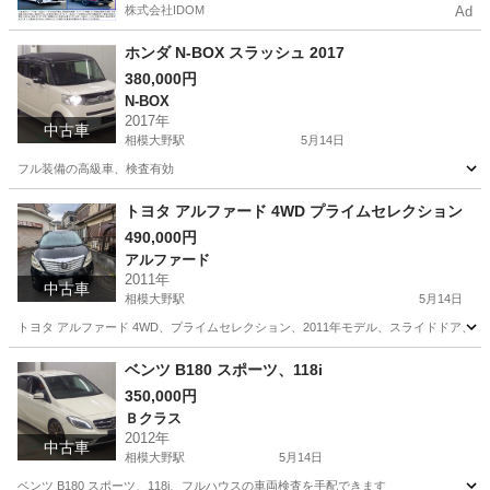
株式会社IDOM
Ad
ホンダ N-BOX スラッシュ 2017
380,000円
N-BOX
2017年
中古車
相模大野駅
5月14日
フル装備の高級車、検査有効
神奈川
相模原市
相模大野駅
N-BOX
スラッシュ
トヨタ アルファード 4WD プライムセレクション
490,000円
アルファード
2011年
中古車
相模大野駅
5月14日
トヨタ アルファード 4WD、プライムセレクション、2011年モデル、スライドドア
神奈川
相模原市
相模大野駅
アルファード
4WD
ベンツ B180 スポーツ、118i
350,000円
Ｂクラス
2012年
中古車
相模大野駅
5月14日
ベンツ B180 スポーツ、118i、フルハウスの車両検査を手配できます