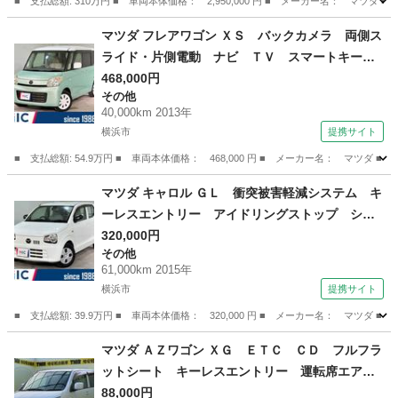
■ 支払総額: 310万円 ■ 車両本体価格： 2,950,000 円 ■ メーカー名： 
神奈川
高座郡
CX-5
マツダ フレアワゴン ＸＳ バックカメラ 両側ス
ライド・片側電動 ナビ ＴＶ スマートキー
アイドリングストップ 電動格納ミラー ベンチ
468,000円
その他
シート ＣＶＴ 盗難防止システム ＡＢＳ Ｅ
40,000km 2013年
ＴＣ （車検整備付）
横浜市
提携サイト
■ 支払総額: 54.9万円 ■ 車両本体価格： 468,000 円 ■ メーカー名： マ
神奈川
横浜市
その他
マツダ キャロル ＧＬ 衝突被害軽減システム キ
ーレスエントリー アイドリングストップ シー
トヒーター ＣＶＴ ＡＢＳ ＥＳＣ ＣＤ ミ
320,000円
その他
ュージックプレイヤー接続可 衝突安全ボディ
61,000km 2015年
エアバッグ （車検整備付）
横浜市
提携サイト
■ 支払総額: 39.9万円 ■ 車両本体価格： 320,000 円 ■ メーカー名： マ
神奈川
横浜市
その他
マツダ ＡＺワゴン ＸＧ ＥＴＣ ＣＤ フルフラ
ットシート キーレスエントリー 運転席エアバ
ック 助手席エアバック 盗難防止装置 パワー
88,000円