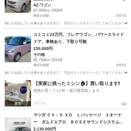
AZ-ワゴン
87,000km 2008年
相武台前駅
8月7日
他にも出品している車がありますので、 下記のリンクをクリックしてみてください。 https://jmty.jp/p
神奈川
相模原市
相武台前駅
AZ-ワゴン
ワゴン
コミコミ23万円、フレアワゴン、パワースライド
ドア、車検あり、下取り可能
230,000円
その他
85,750km 2014年
相武台前駅
8月5日
他にも出品している車がありますので、 下記のリンクをクリックしてみてください。 https://jmty.jp
神奈川
相模原市
相武台前駅
その他
フレア
【実家に残ったミシン🏠】買い取ります❗️
状態が悪くてもOK！最大限買取します
プリフラ
Ad
マツダ ＣＸ－５ ＸＤ Ｌパッケージ １オーナ
ー ダムドエアロ ＢＯＳＥサウンドシステムナ
ビフルセグＤＶＤ再生バックカメラ 革パワーシ
2,130,000円