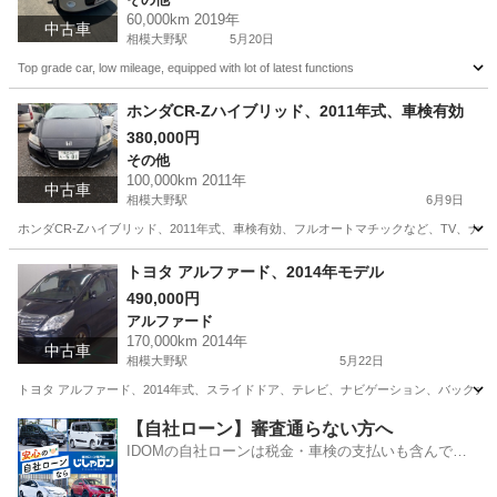
60,000km 2019年
中古車
相模大野駅
5月20日
Top grade car, low mileage, equipped with lot of latest functions
神奈川
相模原市
相模大野駅
その他
ホンダCR-Zハイブリッド、2011年式、車検有効
380,000円
その他
100,000km 2011年
中古車
相模大野駅
6月9日
ホンダCR-Zハイブリッド、2011年式、車検有効、フルオートマチックなど、TV、
神奈川
相模原市
相模大野駅
その他
ハイブリッド
トヨタ アルファード、2014年モデル
490,000円
アルファード
170,000km 2014年
中古車
相模大野駅
5月22日
トヨタ アルファード、2014年式、スライドドア、テレビ、ナビゲーション、バックカメラ装備,
神奈川
相模原市
相模大野駅
アルファード
スライドドア
【自社ローン】審査通らない方へ
IDOMの自社ローンは税金・車検の支払いも含んでい
るので毎月の支払額は一定