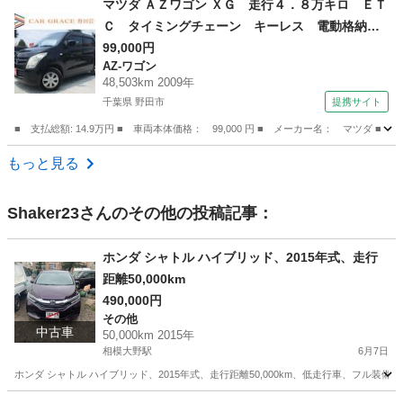
マツダ ＡＺワゴン ＸＧ 走行４．８万キロ ＥＴ
Ｃ タイミングチェーン キーレス 電動格納ミ
ラー ドアバイザー プライバシーガラス Ｃ
99,000円
AZ-ワゴン
Ｄ ＦＭ ＡＭ ヘッドライトレベライザー 純
48,503km 2009年
正セキュリティ パワーウィンドウ Ｗエアバッ
千葉県 野田市
提携サイト
グ （検8.8）
■ 支払総額: 14.9万円 ■ 車両本体価格： 99,000 円 ■ メーカー名： マ
千葉
野田市
AZ-ワゴン
もっと見る
Shaker23
さんのその他の投稿記事：
ホンダ シャトル ハイブリッド、2015年式、走行
距離50,000km
490,000円
その他
中古車
50,000km 2015年
相模大野駅
6月7日
ホンダ シャトル ハイブリッド、2015年式、走行距離50,000km、低走行車、フ
神奈川
相模原市
相模大野駅
その他
走行距離