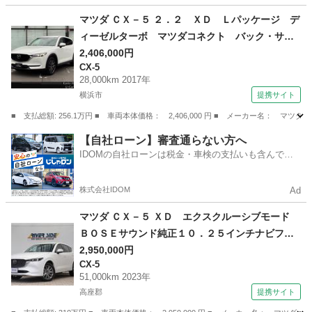
埼玉
熊谷市
AZ-ワゴン
マツダ ＣＸ－５ ２．２ ＸＤ Ｌパッケージ デ
ィーゼルターボ マツダコネクト バック・サイ
ドモニター ＥＴＣ ＬＥＤヘッドライト ＭＲ
2,406,000円
CX-5
ＣＣ Ａｐｐｌｅカープレイ アクセル踏み間違
28,000km 2017年
い防止装置 １９インチアルミ プリクラッシ
横浜市
提携サイト
ュ ＵＳＢポート パワーリアゲート ４ＷＤ
■ 支払総額: 256.1万円 ■ 車両本体価格： 2,406,000 円 ■ メーカー名
（車検整備付）
神奈川
横浜市
CX-5
【自社ローン】審査通らない方へ
IDOMの自社ローンは税金・車検の支払いも含んでい
るので毎月の支払額は一定
株式会社IDOM
Ad
マツダ ＣＸ－５ ＸＤ エクスクルーシブモード
ＢＯＳＥサウンド純正１０．２５インチナビフル
セグ３６０°カメラ 前後ドライブレコーダー レ
2,950,000円
CX-5
ーダークルーズ 革パワーシートヒーターエアコ
51,000km 2023年
ン パワーバックゲート ＬＥＤライト スマー
高座郡
提携サイト
トキー （検8.12）