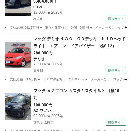
ＢＯＳＥ １０．２５インチセンターディスプレ
3,464,000円
CX-5
イ ３６０°ビューモニター ２カメラドライブレ
12,000km 2023年
コーダー ＥＴＣ２．０ ＭＲＣＣ 車線逸脱警
横浜市
提携サイト
報システム スマートブレーキサポート付 シー
■ 支払総額: 361.7万円 ■ 車両本体価格： 3,464,000 円 ■ メーカー名
トエアコン （車検整備付）
神奈川
横浜市
CX-5
マツダ デミオ １３Ｃ ＣＤデッキ ＨＩＤヘッド
ライト エアコン ドアバイザー （検8.12）
280,000円
デミオ
75,000km 2009年
高座郡
提携サイト
■ 支払総額: 39.9万円 ■ 車両本体価格： 280,000 円 ■ メーカー名： マツ
神奈川
高座郡
デミオ
マツダ ＡＺワゴン カスタムスタイルＸ （検10.
7）
109,000円
AZ-ワゴン
92,000km 2007年
群馬県 太田市
提携サイト