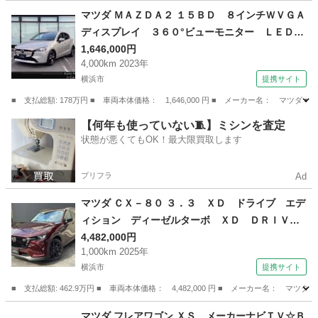
神奈川
相模原市
相武台前駅
その他
フレア
マツダ ＭＡＺＤＡ２ １５ＢＤ ８インチＷＶＧＡ
ディスプレイ ３６０°ビューモニター ＬＥＤヘ
ッドライト 車線逸脱警報システム ＡＴ誤発進
1,646,000円
4,000km 2023年
抑制制御 アクセル踏み間違い防止装置 ＢＳ
横浜市
提携サイト
Ｍ ＳＣＢＳ 全方位 レーンアシスト 前後ソ
ナー （車検整備付）
■ 支払総額: 178万円 ■ 車両本体価格： 1,646,000 円 ■ メーカー名： 
神奈川
横浜市
マツダ
【何年も使っていない🧵】ミシンを査定
状態が悪くてもOK！最大限買取します
プリフラ
Ad
マツダ ＣＸ－８０ ３．３ ＸＤ ドライブ エデ
ィション ディーゼルターボ ＸＤ ＤＲＩＶ
Ｅ Ｅ （検10.12）
4,482,000円
1,000km 2025年
横浜市
提携サイト
■ 支払総額: 462.9万円 ■ 車両本体価格： 4,482,000 円 ■ メーカー名
神奈川
横浜市
マツダ
マツダ フレアワゴン ＸＳ メーカーナビＴＶ☆Ｂ