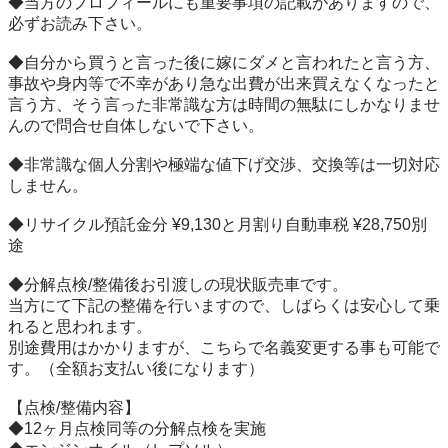
◆当方のプロフィールにも重要事項の記載がありますので、
必ずお読み下さい。

◆自分から買うと言った後に嫁にダメと言われたと言う方、
事故や身内等で不幸があり急な出費が出来買えなくなったと
言う方、そう言った非常識な方は時間の無駄にしかなりませ
んので問合せ自体しないで下さい。

◆非常識な個人分割や極端な値下げ交渉、交換等は一切対応
しません。

◆リサイクル預託金分 ¥9,130と月割り自動車税 ¥28,750別
途

◆分解点検/整備後お引渡しの現状販売車です。

当方にて下記の整備を行いますので、しばらくは安心して乗
れると思われます。

別途費用はかかりますが、こちらで名義変更する事も可能で
す。（全額お支払い後になります）

【点検/整備内容】

◆12ヶ月点検同等の分解点検を実施
