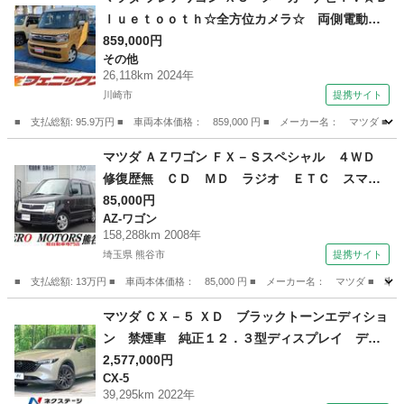
ｌｕｅｔｏｏｔｈ☆全方位カメラ☆ 両側電動ド
ア☆２トーンルーフ☆前席シートヒーター☆アイ
859,000円
その他
ドリングストップ☆ＬＥＤオートライト☆セーフ
26,118km 2024年
ティサポート☆ステアリモコン☆禁煙車☆ＥＴＣ
川崎市
提携サイト
☆メーカーナビＴＶ☆Ｂｌｕｅｔｏｏｔｈ☆全方
■ 支払総額: 95.9万円 ■ 車両本体価格： 859,000 円 ■ メーカー名： マ
位カメラ☆ （検9.7）
神奈川
川崎市
その他
マツダ ＡＺワゴン ＦＸ－Ｓスペシャル ４ＷＤ
修復歴無 ＣＤ ＭＤ ラジオ ＥＴＣ スマー
トキー シートヒーター フルフラット ドアバ
85,000円
AZ-ワゴン
イザー アルミホイール ベンチシート ライト
158,288km 2008年
レベライザー （検9.2）
埼玉県 熊谷市
提携サイト
■ 支払総額: 13万円 ■ 車両本体価格： 85,000 円 ■ メーカー名： マツダ
埼玉
熊谷市
AZ-ワゴン
マツダ ＣＸ－５ ＸＤ ブラックトーンエディショ
ン 禁煙車 純正１２．３型ディスプレイ ディ
ーゼル 全周囲カメラ 衝突軽減 レーダークル
2,577,000円
CX-5
ーズ ブラインドスポットモニター 電動リアゲ
39,295km 2022年
ート パワーシート コーナーセンサー ＬＥＤ