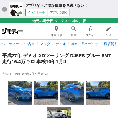
アプリならお得な情報を見逃さない！
インストール
アプリで開く
地元の掲示板 ジモティー 神奈川版
神奈川県
検索
ログイン
投稿
ジモティー
中古車
マツダ
デミオ
神奈川県のデミオ
横須賀市
平成27年 デミオ XDツーリング DJ5FS ブルー 6MT
走行16.4万キロ 車検10年1月!!
投稿ID: 1p8eil
2026年7月29日 02:34