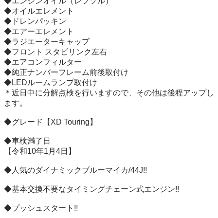
◆エンジンオイル（レプソル）

◆オイルエレメント

◆ドレンパッキン

◆エアーエレメント

◆ラジエーターキャップ

◆フロント スタビリンク左右

◆エアコンフィルター

◆純正ナンバーフレーム前後取付け

◆LEDルームランプ取付け

＊近日中に分解点検を行いますので、その他は後程アップし
ます。

◆グレード【XD Touring】

◆車検満了日

【令和10年1月4日】

◆人気のダイナミックブルーマイカ/44J!!

◆基本交換不要なタイミングチェーン式エンジン!!

◆プッシュスタート!!
