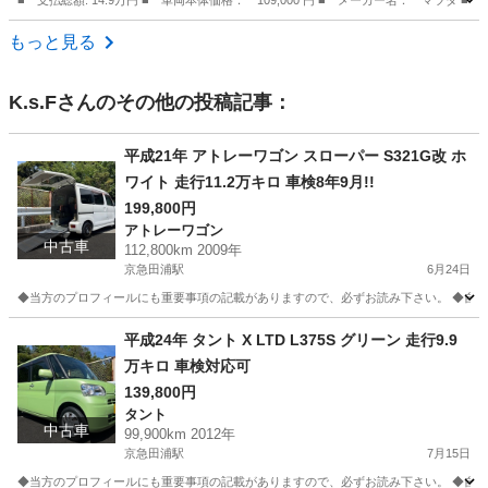
■ 支払総額: 14.9万円 ■ 車両本体価格： 109,000 円 ■ メーカー名： マツダ 
群馬
太田市
AZ-ワゴン
もっと見る
K.s.F
さんのその他の投稿記事：
平成21年 アトレーワゴン スローパー S321G改 ホ
ワイト 走行11.2万キロ 車検8年9月!!
199,800円
アトレーワゴン
中古車
112,800km 2009年
京急田浦駅
6月24日
◆当方のプロフィールにも重要事項の記載がありますので、必ずお読み下さい。 ◆自分
神奈川
横須賀市
京急田浦駅
アトレーワゴン
平成24年 タント X LTD L375S グリーン 走行9.9
万キロ 車検対応可
139,800円
タント
中古車
99,900km 2012年
京急田浦駅
7月15日
◆当方のプロフィールにも重要事項の記載がありますので、必ずお読み下さい。 ◆自分