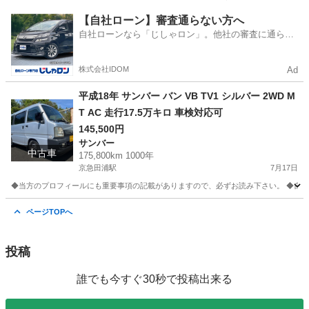
神奈川
横須賀市
京急田浦駅
タント
エンジン
【自社ローン】審査通らない方へ
自社ローンなら「じしゃロン」。他社の審査に通らな
かった方も
株式会社IDOM
Ad
平成18年 サンバー バン VB TV1 シルバー 2WD M
T AC 走行17.5万キロ 車検対応可
145,500円
サンバー
中古車
175,800km 1000年
京急田浦駅
7月17日
◆当方のプロフィールにも重要事項の記載がありますので、必ずお読み下さい。 ◆自分
神奈川
横須賀市
京急田浦駅
サンバー
ページTOPへ
投稿
誰でも今すぐ30秒で投稿出来る