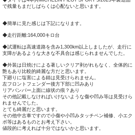
で残量もまだしばらくは心配ないと思います。

◆簡単に見た感じは下記になります。

◆走行距離:164,000キロ台

◆試運転は高速道路を含み1,300km以上しましたが、走行に
支障があるような大きな不具合は感じられませんでした。

◆外装は日焼けによる著しいクリア剥がれもなく、全体的に
艶もあり比較的綺麗な方だと思います。

下廻りに塩害による錆は見受けられません。

左フロントフェンダー後方下部に凹みあり

リアバンパー上面に線状の痕？あり

その他記載しなければいけないような傷や凹み等は見受けら
れませんでした。

とても綺麗だと思います。

その他中古車ですので小傷や小凹みタッチペン補修、小エク
ボ等はあるものとお考え下さい。

値段的に考えれば十分ではないかと思います。
