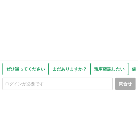
ぜひ譲ってください
まだありますか？
現車確認したい
値
問合せ
初めての方へ
利用規約
プライバシーポリシー
プライバシー・ステートメント
健全化に資する運用方針
お問い合わせ