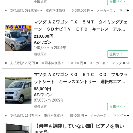
小田原市
提携サイト
シートヒーター ＥＴＣ サンルーフ ４ＷＤ
■ 支払総額: 399.9万円 ■ 車両本体価格： 3,880,000 円 ■ メーカー名
ＤＳＣ 禁煙 （検11.3）
神奈川
小田原市
CX-5
マツダ ＡＺワゴン ＦＸ ５ＭＴ タイミングチェ
ーン ＳＤナビＴＶ ＥＴＣ キーレス アルミ
（車検整備付）
210,000円
AZ-ワゴン
140,000km 2004年
相模原市
提携サイト
■ 支払総額: 29万円 ■ 車両本体価格： 210,000 円 ■ メーカー名： マツダ
神奈川
相模原市
AZ-ワゴン
マツダ ＡＺワゴン ＸＧ ＥＴＣ ＣＤ フルフラ
ットシート キーレスエントリー 運転席エアバ
ック 助手席エアバック 盗難防止装置 パワー
88,000円
AZ-ワゴン
ステアリング パワ－ウィンドウ ベンチシー
87,835km 2009年
ト エアコンクーラー （検10.8）
相模原市
提携サイト
■ 支払総額: 13.8万円 ■ 車両本体価格： 88,000 円 ■ メーカー名： マ
神奈川
相模原市
AZ-ワゴン
【何年も調律していない🎹】ピアノを買い
ます🖐️