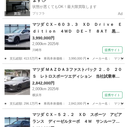
状態が悪くてもOK！最大限買取します
プリフラ
Ad
マツダ ＣＸ－６０ ３．３ ＸＤ Ｄｒｉｖｅ Ｅ
ｄｉｔｉｏｎ ４ＷＤ ＤＥ－Ｔ ８ＡＴ 黒革
シート マツコネナビ ３６０°モニター ＴＶ
3,990,000円
2,000km 2025年
電動リアゲート ＥＴＣ ４ＷＤ 禁煙車 レー
川崎市
提携サイト
ンキープアシスト ＥＴＣ ３６０度カメラ オ
ートマチックハイビーム 電動シート オートラ
■ 支払総額: 413.5万円 ■ 車両本体価格： 3,990,000 円 ■ メーカー名
イト （検10.11）
神奈川
川崎市
マツダ
マツダ ＭＡＺＤＡ３ファストバック ２．０ ２０
Ｓ レトロスポーツエディション 当社試乗車
ワンオーナー 禁煙車 マツダコネクトナビ 全
2,842,000円
2,000km 2025年
周囲カメラ 衝突被害軽減ブレーキ 純正１８イ
横浜市
提携サイト
ンチアルミ 前後パーキングセンサー 横滑り防
止装置 ナビＴＶ パワーシート ＵＳＢ ワン
■ 支払総額: 296.1万円 ■ 車両本体価格： 2,842,000 円 ■ メーカー名
オーナー車 （検10.11）
神奈川
横浜市
マツダ
マツダ ＣＸ－５ ２．２ ＸＤ スポーツ アピア
ランス ディーゼルターボ ４Ｗ サンルーフ