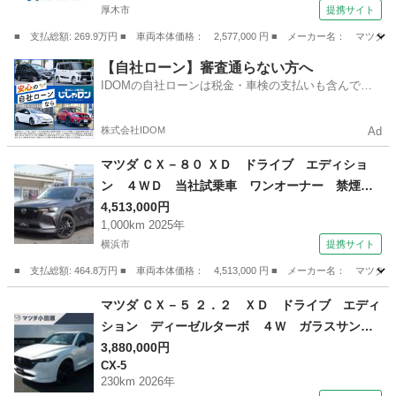
厚木市
提携サイト
ヘッド ＥＴＣ （検9.6）
■ 支払総額: 269.9万円 ■ 車両本体価格： 2,577,000 円 ■ メーカー名
神奈川
厚木市
CX-5
【自社ローン】審査通らない方へ
IDOMの自社ローンは税金・車検の支払いも含んでい
るので毎月の支払額は一定
株式会社IDOM
Ad
マツダ ＣＸ－８０ ＸＤ ドライブ エディショ
ン ４ＷＤ 当社試乗車 ワンオーナー 禁煙
車 マツダコネクトナビ 全周囲カメラ 衝突被
4,513,000円
1,000km 2025年
害軽減ブレーキ 純正２０インチアルミ 前後パ
横浜市
提携サイト
ーキングセンサー ルーフレール ワンオーナ
ー ３６０°ビュー ４ＷＤ パワーシート （検1
■ 支払総額: 464.8万円 ■ 車両本体価格： 4,513,000 円 ■ メーカー名
0.12）
神奈川
横浜市
マツダ
マツダ ＣＸ－５ ２．２ ＸＤ ドライブ エディ
ション ディーゼルターボ ４Ｗ ガラスサンル
ーフ ＢＯＳＥ パーキングセンサー オートク
3,880,000円
CX-5
ルーズコントロール 地デジ 電動リアゲート
230km 2026年
電動シート 革シート 衝突被害軽減システム