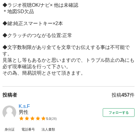
◆ラジオ視聴OK/ナビ× 他は未確認

＊地図SD欠品

◆鍵:純正スマートキー×2本

◆クラッチのつながる位置:正常

◆文字数制限があり全てを文章でお伝えする事は不可能で
す。

見落とし等もあるかと思いますので、トラブル防止の為にも
必ず現車確認を行って下さい。

その為、簡易説明とさせて頂きます。
投稿者
投稿
457
件
K.s.F
男性
フォローする
5.0
(
28
)
身分証
電話番号
法人書類