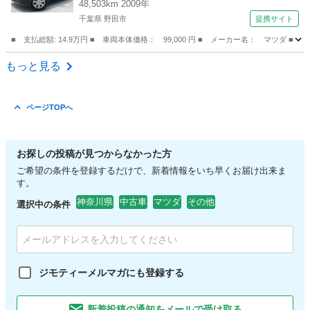
48,503km 2009年
正セキュリティ パワーウィンドウ Ｗエアバッ
千葉県 野田市
提携サイト
グ （検8.8）
■ 支払総額: 14.9万円 ■ 車両本体価格： 99,000 円 ■ メーカー名： マ
千葉
野田市
AZ-ワゴン
もっと見る
ページTOPへ
お探しの投稿が見つからなかった方
ご希望の条件を登録するだけで、新着情報をいち早くお届け出来ま
す。
神奈川県
中古車
マツダ
その他
選択中の条件
ジモティーメルマガにも登録する
新着投稿の通知をメールで受け取る