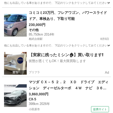
他にも出品している車がありますので、 下記のリンクをクリックしてみてください。 https://jmty.jp/p
神奈川
相模原市
相武台前駅
AZ-ワゴン
ワゴン
コミコミ23万円、フレアワゴン、パワースライド
ドア、車検あり、下取り可能
230,000円
その他
85,750km 2014年
相武台前駅
8月5日
他にも出品している車がありますので、 下記のリンクをクリックしてみてください。 https://jmty.jp
神奈川
相模原市
相武台前駅
その他
フレア
【実家に残ったミシン🏠】買い取ります❗️
状態が悪くてもOK！最大限買取します
プリフラ
Ad
マツダ ＣＸ－５ ２．２ ＸＤ ドライブ エディ
ション ディーゼルターボ ４Ｗ ナビ ３６０
度カメラ ＥＴＣ２．０ サンルーフ パーキン
3,860,000円
CX-5
グセンサー オートクルーズコントロール 地デ
398km 2026年
ジ 電動リアゲート 電動シート 革シート 衝
小田原市
提携サイト
突被害軽減システム シートヒーター ＥＴＣ