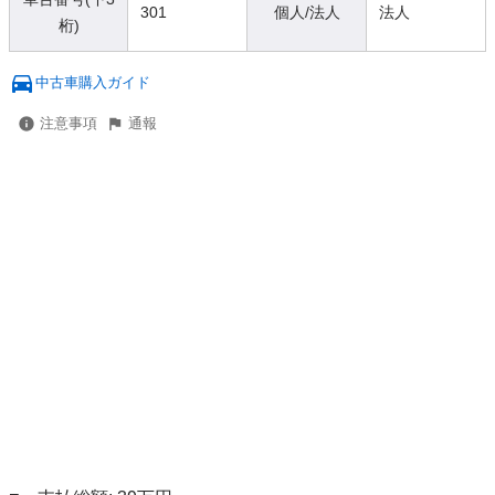
301
個人/法人
法人
桁)
中古車購入ガイド
注意事項
通報