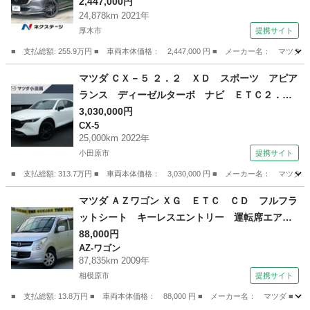
ビ 全周囲カメラ 衝突軽減 レーダークルー
2,447,000円
24,878km 2021年
ズ ブラインドスポットモニター 電動リアゲー
厚木市
提携サイト
ト コーナーセンサー ＬＥＤヘッド ＥＴＣ
純正１８インチアルミ （検8.12）
■ 支払総額: 255.9万円 ■ 車両本体価格： 2,447,000 円 ■ メーカー名
神奈川
厚木市
マツダ
マツダ ＣＸ－５ ２．２ ＸＤ スポーツ アピア
ランス ディーゼルターボ ナビ ＥＴＣ２．
０ ３６０度モニター ＬＥＤランプ １オーナ
3,030,000円
CX-5
ー車 本革シート パワーテールゲート バック
25,000km 2022年
カメラ クルコン パワーシート ＥＴＣ車載
小田原市
提携サイト
器 横滑り防止装置 シートヒーター エアコ
■ 支払総額: 313.7万円 ■ 車両本体価格： 3,030,000 円 ■ メーカー名
ン 禁煙車 （検9.3）
神奈川
小田原市
CX-5
マツダ ＡＺワゴン ＸＧ ＥＴＣ ＣＤ フルフラ
ットシート キーレスエントリー 運転席エアバ
ック 助手席エアバック 盗難防止装置 パワー
88,000円
AZ-ワゴン
ステアリング パワ－ウィンドウ ベンチシー
87,835km 2009年
ト エアコンクーラー （検10.8）
相模原市
提携サイト
■ 支払総額: 13.8万円 ■ 車両本体価格： 88,000 円 ■ メーカー名： マ