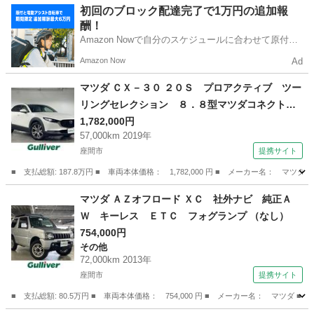
神奈川
相模原市
AZ-ワゴン
初回のブロック配達完了で1万円の追加報
酬！
Amazon Nowで自分のスケジュールに合わせて原付や
電動アシスト自転車で配達し、報酬を獲得しましょ
Amazon Now
Ad
う！
マツダ ＣＸ－３０ ２０Ｓ プロアクティブ ツー
リングセレクション ８．８型マツダコネクトＳ
Ｄナビ ＴＶ ＣＤ ＤＶＤ ＢＴ ＵＳＢ Ｈ
1,782,000円
57,000km 2019年
ＤＭＩ ３６０度カメラ ドライバーモニタリン
座間市
提携サイト
グ ｉアクティブセンス ＡＣＣ ブラインドス
ポットモニター 衝突被害軽減ブレーキ （検8.9）
■ 支払総額: 187.8万円 ■ 車両本体価格： 1,782,000 円 ■ メーカー名
神奈川
座間市
マツダ
マツダ ＡＺオフロード ＸＣ 社外ナビ 純正Ａ
Ｗ キーレス ＥＴＣ フォグランプ （なし）
754,000円
その他
72,000km 2013年
座間市
提携サイト
■ 支払総額: 80.5万円 ■ 車両本体価格： 754,000 円 ■ メーカー名： マツ