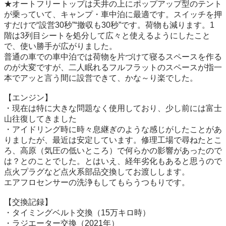
★オートフリートップは天井の上にポップアップ型のテント
が乗っていて、キャンプ・車中泊に最適です。スイッチを押
すだけで“設営30秒”“撤収も30秒”です。荷物も減ります。1
階は3列目シートを処分して広々と使えるようにしたこと
で、使い勝手が広がりました。

普通の車での車中泊では荷物を片づけて寝るスペースを作る
のが大変ですが、二人眠れるフルフラットのスペースが指一
本でアッと言う間に設営できて、かな～り楽でした。

【エンジン】

・現在は特に大きな問題なく使用しており、少し前には富士
山往復してきました

・アイドリング時に時々息継ぎのような感じがしたことがあ
りましたが、最近は安定しています。修理工場で尋ねたとこ
ろ、高原（気圧の低いところ）で何らかの影響があったので
は？とのことでした。とはいえ、経年劣化もあると思うので
点火プラグなど点火系部品交換してお渡しします。

エアフロセンサーの洗浄もしてもらうつもりです。

【交換記録】

・タイミングベルト交換（15万キロ時）

・ラジエーター交換（2021年）
