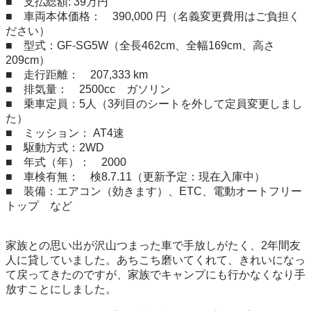
■　支払総額: 39万円

■　車両本体価格：　390,000 円（名義変更費用はご負担く
ださい）

■　型式：GF-SG5W（全長462cm、全幅169cm、高さ
209cm）

■　走行距離：　207,333 km

■　排気量：　2500cc　ガソリン

■　乗車定員：5人（3列目のシートを外して定員変更しまし
た）

■　ミッション： AT4速

■　駆動方式：2WD

■　年式（年）：　2000

■　車検有無：　検8.7.11（更新予定：現在入庫中）

■　装備：エアコン（効きます）、ETC、電動オートフリー
トップ　など

家族との思い出が沢山つまった車で手放しがたく、2年間友
人に貸していました。あちこち磨いてくれて、きれいになっ
て戻ってきたのですが、家族でキャンプにも行かなくなり手
放すことにしました。
