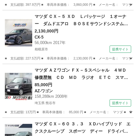
■ 支払総額: 397.9万円 ■ 車両本体価格： 3,860,000 円 ■ メーカー名
４ＷＤ 禁煙 （検11.3）
神奈川
小田原市
CX-5
マツダ ＣＸ－５ ＸＤ Ｌパッケージ １オーナ
ー ダムドエアロ ＢＯＳＥサウンドシステムナ
ビフルセグＤＶＤ再生バックカメラ 革パワーシ
2,130,000円
CX-5
ートヒーター 社外マフラー 純正１７インチア
56,000km 2017年
ルミ スマートキー ＬＥＤライト フォグライ
相模原市
提携サイト
ト 車高調 （なし）
■ 支払総額: 227.5万円 ■ 車両本体価格： 2,130,000 円 ■ メーカー名
神奈川
相模原市
CX-5
マツダ ＡＺワゴン ＦＸ－Ｓスペシャル ４ＷＤ
修復歴無 ＣＤ ＭＤ ラジオ ＥＴＣ スマー
トキー シートヒーター フルフラット ドアバ
85,000円
AZ-ワゴン
イザー アルミホイール ベンチシート ライト
158,288km 2008年
レベライザー （検9.2）
埼玉県 熊谷市
提携サイト
■ 支払総額: 13万円 ■ 車両本体価格： 85,000 円 ■ メーカー名： マツダ
埼玉
熊谷市
AZ-ワゴン
マツダ ＣＸ－６０ ３．３ ＸＤハイブリッド エ
クスクルーシブ スポーツ ディー ドライバ