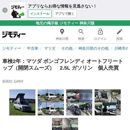
アプリならお得な情報を見逃さない！
インストール
アプリで開く
地元の掲示板 ジモティー 神奈川版
神奈川県
検索
ログイン
投稿
ジモティー
中古車
マツダ
その他
神奈川県のその他
川崎市の
車検2年：マツダ ボンゴフレンディ オートフリート
ップ（開閉スムーズ） 2.5L ガソリン 個人売買
投稿ID: 1p88nf