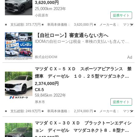
ー・パーソナライゼーション パワーバックゲー
3,620,000円
25,000km 2023年
ト ＬＥＤヘッドライト 黒革 ナビ＆ＴＶ 定
小田原市
提携サイト
期点検記録簿 禁煙車 ＥＴＣ Ｐシート ベン
チレーション ２０ＡＷ 横滑り防止装置 ＢＯ
■ 支払総額: 373.7万円 ■ 車両本体価格： 3,620,000 円 ■ メーカー名
ＳＥサウンド （検8.9）
神奈川
小田原市
マツダ
【自社ローン】審査通らない方へ
IDOMの自社ローンは税金・車検の支払いも含んでい
るので毎月の支払額は一定
株式会社IDOM
Ad
マツダ ＣＸ－５ ＸＤ スポーツアピアランス 禁
煙車 ディーゼル １０．２５型マツダコネク
ト 全周囲カメラ 衝突軽減装置 レーダークル
2,374,000円
CX-5
ーズ 電動リアゲート レザーシート 全席シー
59,845km 2022年
トヒーター ドラレコ コーナーセンサー デジ
厚木市
提携サイト
タルインナーミラー （検9.10）
■ 支払総額: 249.9万円 ■ 車両本体価格： 2,374,000 円 ■ メーカー名
神奈川
厚木市
CX-5
マツダ ＣＸ－３０ ＸＤ ブラックトーンエディシ
ョン ディーゼル マツダコネクト８．８型ナ