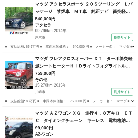
神奈川
座間市
その他
マツダ アクセラスポーツ ２０Ｓツーリング Ｌパ
ッケージ 禁煙車 ＭＴ車 純正ナビ 衝突軽減
装置 レーダークルーズ レザーシート パワー
540,000円
アクセラ
シート シートヒーター ドラレコ コーナーセ
99,796km 2014年
ンサー スマートキー ＨＩＤヘッド 純正１８
厚木市
提携サイト
インチアルミ オートライト （検9.6）
■ 支払総額: 65.9万円 ■ 車両本体価格： 540,000 円 ■ メーカー名： マ
神奈川
厚木市
アクセラ
マツダ フレアクロスオーバー ＸＴ ターボ衝突軽
減シートヒーターＨＩＤライトフォグライトルー
フレールスマキープッシュＳナビ地デジフルセグ
759,000円
その他
ＴＶバックカメラＥＴＣ純正アルミオートＡＣ横
15,270km 2015年
滑り防止チェーン駆動Ｒ０６Ａエンジン１オナ禁
川崎市
提携サイト
煙車記録簿 （なし）
■ 支払総額: 88万円 ■ 車両本体価格： 759,000 円 ■ メーカー名： マツ
神奈川
川崎市
その他
マツダ ＡＺワゴン ＸＧ 走行４．８万キロ ＥＴ
Ｃ タイミングチェーン キーレス 電動格納ミ
ラー ドアバイザー プライバシーガラス Ｃ
99,000円
AZ-ワゴン
Ｄ ＦＭ ＡＭ ヘッドライトレベライザー 純