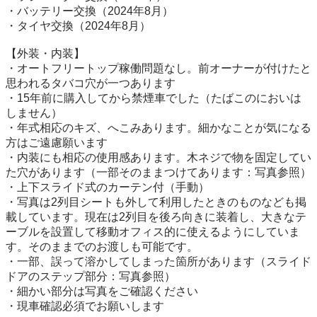
・バッテリー交換（2024年8月）

・タイヤ交換（2024年8月）

【外装・内装】

・オートフリートップ稼働問題なし。前オーナーが付けたと
思われるタバコ穴が一つあります

・15年前に購入してから禁煙車でした（たばこのにおいは
しません）

・年式相応のキズ、へこみあります。細かなことが気になる
方はご遠慮願います

・内装にも相応の使用感あります。木ネジで物を固定してい
た穴があります（一部そのままつけてあります：写真参照）

・上下スライド式のカーテン付（手動）

・写真は2列目シートも外して利用したときのものなども掲
載しています。現在は2列目を後ろ向きに装着し、大きなテ
ーブルを設置して移動オフィス的に使えるようにしていま
す。そのままでのお渡しも可能です。

・一部、誤って溶かしてしまった箇所があります（スライド
ドアのステップ部分：写真参照）

・細かい部分は写真をご確認ください

・現車確認必須でお願いします
