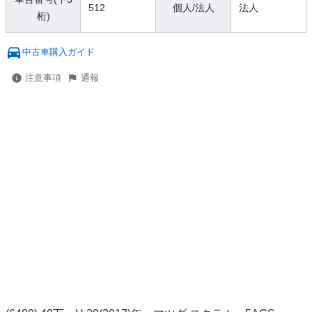
512
個人/法人
法人
桁)
中古車購入ガイド
注意事項
通報