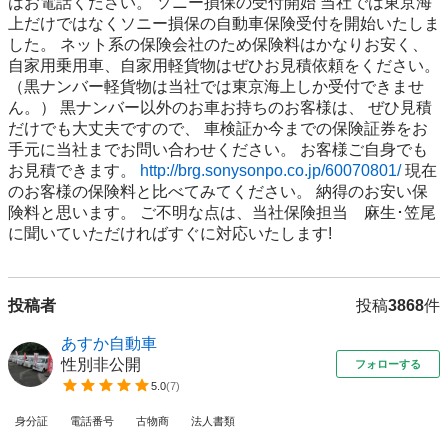
はお電話ください。 ソニー損保の受付開始 当社では東京海
上だけではなくソニー損保の自動車保険受付を開始いたしま
した。 ネット系の保険会社のため保険料はかなりお安く、 
自家用乗用車、自家用軽貨物はぜひお見積依頼をください。 
（黒ナンバー軽貨物は当社では東京海上しか受付できませ
ん。） 黒ナンバー以外のお車お持ちのお客様は、 ぜひ見積
だけでも大丈夫ですので、 車検証か今までの保険証券をお
手元に当社までお問い合わせください。 お客様ご自身でも
お見積できます。 
http://brg.sonysonpo.co.jp/60070801/
 現在
のお客様の保険料と比べてみてください。 納得のお安い保
険料と思います。 ご不明な点は、当社保険担当　麻生･笠尾
に聞いていただければすぐに対応いたします!
投稿者
投稿
3868
件
あすか自動車
性別非公開
フォローする
5.0
(
7
)
身分証
電話番号
古物商
法人書類