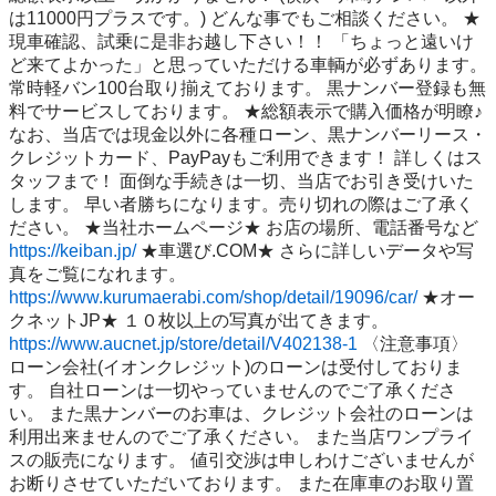
は11000円プラスです。) どんな事でもご相談ください。 ★
現車確認、試乗に是非お越し下さい！！ 「ちょっと遠いけ
ど来てよかった」と思っていただける車輌が必ずあります。 
常時軽バン100台取り揃えております。 黒ナンバー登録も無
料でサービスしております。 ★総額表示で購入価格が明瞭♪ 
なお、当店では現金以外に各種ローン、黒ナンバーリース・
クレジットカード、PayPayもご利用できます！ 詳しくはス
タッフまで！ 面倒な手続きは一切、当店でお引き受けいた
します。 早い者勝ちになります。売り切れの際はご了承く
ださい。 ★当社ホームページ★ お店の場所、電話番号など 
https://keiban.jp/
 ★車選び.COM★ さらに詳しいデータや写
真をご覧になれます。 
https://www.kurumaerabi.com/shop/detail/19096/car/
 ★オー
クネットJP★ １０枚以上の写真が出てきます。 
https://www.aucnet.jp/store/detail/V402138-1
 〈注意事項〉 
ローン会社(イオンクレジット)のローンは受付しておりま
す。 自社ローンは一切やっていませんのでご了承くださ
い。 また黒ナンバーのお車は、クレジット会社のローンは
利用出来ませんのでご了承ください。 また当店ワンプライ
スの販売になります。 値引交渉は申しわけございませんが
お断りさせていただいております。 また在庫車のお取り置