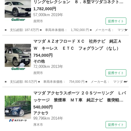
リングセレクション ８．８型マツダコネクトＳ
Ｄナビ ＴＶ ＣＤ ＤＶＤ ＢＴ ＵＳＢ Ｈ
1,782,000円
57,000km 2019年
ＤＭＩ ３６０度カメラ ドライバーモニタリン
座間市
提携サイト
グ ｉアクティブセンス ＡＣＣ ブラインドス
ポットモニター 衝突被害軽減ブレーキ （検8.9）
■ 支払総額: 187.8万円 ■ 車両本体価格： 1,782,000 円 ■ メーカー名
神奈川
座間市
マツダ
マツダ ＡＺオフロード ＸＣ 社外ナビ 純正Ａ
Ｗ キーレス ＥＴＣ フォグランプ （なし）
754,000円
その他
72,000km 2013年
座間市
提携サイト
■ 支払総額: 80.5万円 ■ 車両本体価格： 754,000 円 ■ メーカー名： マツ
神奈川
座間市
その他
マツダ アクセラスポーツ ２０Ｓツーリング Ｌパ
ッケージ 禁煙車 ＭＴ車 純正ナビ 衝突軽減
装置 レーダークルーズ レザーシート パワー
540,000円
アクセラ
シート シートヒーター ドラレコ コーナーセ
99,796km 2014年
ンサー スマートキー ＨＩＤヘッド 純正１８
厚木市
提携サイト
インチアルミ オートライト （検9.6）