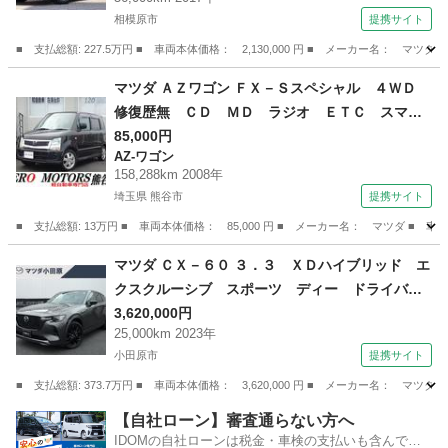
ルミ スマートキー ＬＥＤライト フォグライ
相模原市
提携サイト
ト 車高調 （なし）
■ 支払総額: 227.5万円 ■ 車両本体価格： 2,130,000 円 ■ メーカー名
神奈川
相模原市
CX-5
マツダ ＡＺワゴン ＦＸ－Ｓスペシャル ４ＷＤ
修復歴無 ＣＤ ＭＤ ラジオ ＥＴＣ スマー
トキー シートヒーター フルフラット ドアバ
85,000円
AZ-ワゴン
イザー アルミホイール ベンチシート ライト
158,288km 2008年
レベライザー （検9.2）
埼玉県 熊谷市
提携サイト
■ 支払総額: 13万円 ■ 車両本体価格： 85,000 円 ■ メーカー名： マツダ
埼玉
熊谷市
AZ-ワゴン
マツダ ＣＸ－６０ ３．３ ＸＤハイブリッド エ
クスクルーシブ スポーツ ディー ドライバ
ー・パーソナライゼーション パワーバックゲー
3,620,000円
25,000km 2023年
ト ＬＥＤヘッドライト 黒革 ナビ＆ＴＶ 定
小田原市
提携サイト
期点検記録簿 禁煙車 ＥＴＣ Ｐシート ベン
チレーション ２０ＡＷ 横滑り防止装置 ＢＯ
■ 支払総額: 373.7万円 ■ 車両本体価格： 3,620,000 円 ■ メーカー名
ＳＥサウンド （検8.9）
神奈川
小田原市
マツダ
【自社ローン】審査通らない方へ
IDOMの自社ローンは税金・車検の支払いも含んでい