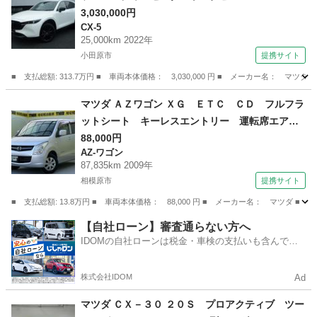
０ ３６０度モニター ＬＥＤランプ １オーナ
3,030,000円
CX-5
ー車 本革シート パワーテールゲート バック
25,000km 2022年
カメラ クルコン パワーシート ＥＴＣ車載
小田原市
提携サイト
器 横滑り防止装置 シートヒーター エアコ
■ 支払総額: 313.7万円 ■ 車両本体価格： 3,030,000 円 ■ メーカー名
ン 禁煙車 （検9.3）
神奈川
小田原市
CX-5
マツダ ＡＺワゴン ＸＧ ＥＴＣ ＣＤ フルフラ
ットシート キーレスエントリー 運転席エアバ
ック 助手席エアバック 盗難防止装置 パワー
88,000円
AZ-ワゴン
ステアリング パワ－ウィンドウ ベンチシー
87,835km 2009年
ト エアコンクーラー （検10.8）
相模原市
提携サイト
■ 支払総額: 13.8万円 ■ 車両本体価格： 88,000 円 ■ メーカー名： マ
神奈川
相模原市
AZ-ワゴン
【自社ローン】審査通らない方へ
IDOMの自社ローンは税金・車検の支払いも含んでい
るので毎月の支払額は一定
株式会社IDOM
Ad
マツダ ＣＸ－３０ ２０Ｓ プロアクティブ ツー