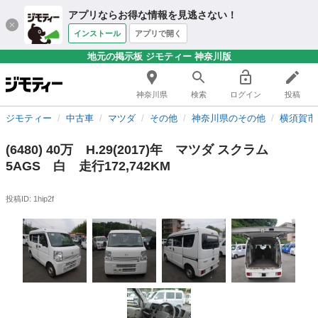
アプリならお得な情報を見逃さない！
インストール
アプリで開く
地元の掲示板 ジモティー 神奈川版
神奈川県
検索
ログイン
投稿
ジモティー
中古車
マツダ
その他
神奈川県のその他
横須賀市
(6480) 40万 H.29(2017)年 マツダ スクラム
5AGS 白 走行172,742KM
投稿ID: 1hip2f