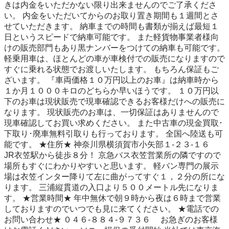
きは内金をいただかない限り出来ませんのでご了承くださ
い。 内金をいただいてからのお取り置き期間も１週間とさ
せていただきます。 納車までの時間も書類が揃えば最短１
日というスピードで納車可能です。 また軽貨物事業者様向
けの販売部門もあり黒ナンバーをつけての納車も可能です。 
軽乗用車は、ほとんどの車が車検付での販売になりますので 
すぐに乗れる状態でお渡しいたします。 もちろん保証もご
ざいます。 『車両価格１０万円以上のお車』は納車時から
１か月１０００キロのどちらか早いほうです。 １０万円以
下のお車は現状販売で現車確認できるお客様だけへの販売に
なります。 現状販売のお車は、一切保証はありませんので
現車確認してお買い求めください。 また中古車の現金買取･
下取り･廃車無料引取りも行っております。 全国へ陸送も可
能です。 ★住所★ 神奈川県横須賀市小矢部１-２３-１６　 
JR衣笠駅から徒歩８分！ 京急バス衣笠営業所の隣ですので
場所もすぐにわかりやすいと思います。 軽バン専門の展示
場は衣笠インター降りて左に曲がってすぐ１，２分の所にな
ります。 三浦縦貫道の入口より５００メートル先になりま
す。 ★営業時間★ 年中無休で朝９時から夜は６時まで営業
しておりますのでいつでも見に来てください。 ★電話での
お問い合わせ★ ０４６-８８４-９７３６　 お急ぎのお客様