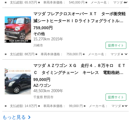
■ 支払総額: 65.9万円 ■ 車両本体価格： 540,000 円 ■ メーカー名： マ
神奈川
厚木市
アクセラ
マツダ フレアクロスオーバー ＸＴ ターボ衝突軽
減シートヒーターＨＩＤライトフォグライトルー
フレールスマキープッシュＳナビ地デジフルセグ
759,000円
その他
ＴＶバックカメラＥＴＣ純正アルミオートＡＣ横
15,270km 2015年
滑り防止チェーン駆動Ｒ０６Ａエンジン１オナ禁
川崎市
提携サイト
煙車記録簿 （なし）
■ 支払総額: 88万円 ■ 車両本体価格： 759,000 円 ■ メーカー名： マツ
神奈川
川崎市
その他
マツダ ＡＺワゴン ＸＧ 走行４．８万キロ ＥＴ
Ｃ タイミングチェーン キーレス 電動格納ミ
ラー ドアバイザー プライバシーガラス Ｃ
99,000円
AZ-ワゴン
Ｄ ＦＭ ＡＭ ヘッドライトレベライザー 純
48,503km 2009年
正セキュリティ パワーウィンドウ Ｗエアバッ
千葉県 野田市
提携サイト
グ （検8.8）
■ 支払総額: 14.9万円 ■ 車両本体価格： 99,000 円 ■ メーカー名： マ
千葉
野田市
AZ-ワゴン
もっと見る