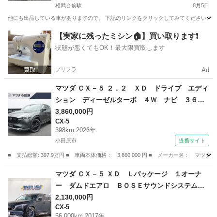
相武台前駅
8月5日
他にも出品している車がありますので、 下記のリンクをクリックしてみてください。 https://jmty.jp
神奈川
相模原市
相武台前駅
その他
フレア
【実家に残ったミシン🏠】買い取ります❗️
状態が悪くてもOK！最大限買取します
プリフラ
Ad
マツダ ＣＸ－５ ２．２ ＸＤ ドライブ エディ
ション ディーゼルターボ ４Ｗ ナビ ３６０
度カメラ ＥＴＣ２．０ サンルーフ パーキン
3,860,000円
CX-5
グセンサー オートクルーズコントロール 地デ
398km 2026年
ジ 電動リアゲート 電動シート 革シート 衝
小田原市
提携サイト
突被害軽減システム シートヒーター ＥＴＣ
■ 支払総額: 397.9万円 ■ 車両本体価格： 3,860,000 円 ■ メーカー名
４ＷＤ 禁煙 （検11.3）
神奈川
小田原市
CX-5
マツダ ＣＸ－５ ＸＤ Ｌパッケージ １オーナ
ー ダムドエアロ ＢＯＳＥサウンドシステムナ
ビフルセグＤＶＤ再生バックカメラ 革パワーシ
2,130,000円
CX-5
ートヒーター 社外マフラー 純正１７インチア
56,000km 2017年