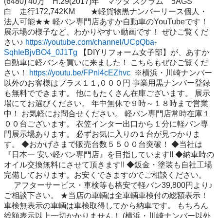
(6480) 40万　H.29(2017)年　マツダ スクラム　5AGS　
白　走行172,742KM　　★軽貨物黒ナンバーリース個人・
法人可能★★ 軽バン専門店あすか自動車のYouTubeです！ 
展示場の様子など、わかりやすい動画です！ ぜひご覧くだ
さい♪ 
https://youtube.com/channel/UCpQba-
SqhIeBjvBO4_0J1Tg
 【DIYリフォーム女子部】が、あすか
自動車に軽バンを買いに来ました！ こちらもぜひご覧くだ
さい！ 
https://youtu.be/FPnI4cEZhvc
  ※横浜・川崎ナンバー
以外のお客様はプラス１１,０００円 事業用黒ナンバー登録
も無料でできます。 他にもたくさん在庫ございます。 展示
場にてお選びください。 年中無休で９時～１８時まで営業
中！ お気軽にお問合せください。 軽バン専門店常時在庫１
００台ございます。 衣笠インター出口から１分に軽バン専
門展示場あります。 必ずお気に入りの１台が見つかりま
す。 ◆おかげさまで販売台数５５００台突破！ ◆当社は
『日本一 安い軽バン専門店』を目指しています!! ◆納車時の
オイル交換無料にさせて頂きます!! ◆鈑金・塗装も自社工場
完備しております。お安くできますのでご相談ください。 
　 アフターサービス・車検等も格安で軽バン39,800円より♪
ご相談下さい。 ★当店の車輌は全車輌車検付の総額表示！ 
車検無表示の車輌は車検取得してから納車です。 もちろん
総額表示以上一切かかりません！ (横浜・川崎ナンバー以外