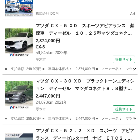
るので毎月の支払額は一定
株式会社IDOM
Ad
マツダ ＣＸ－５ ＸＤ スポーツアピアランス 禁
煙車 ディーゼル １０．２５型マツダコネク
ト 全周囲カメラ 衝突軽減装置 レーダークル
2,374,000円
CX-5
ーズ 電動リアゲート レザーシート 全席シー
59,845km 2022年
トヒーター ドラレコ コーナーセンサー デジ
厚木市
提携サイト
タルインナーミラー （検9.10）
■ 支払総額: 249.9万円 ■ 車両本体価格： 2,374,000 円 ■ メーカー名
神奈川
厚木市
CX-5
マツダ ＣＸ－３０ ＸＤ ブラックトーンエディシ
ョン ディーゼル マツダコネクト８．８型ナ
ビ 全周囲カメラ 衝突軽減 レーダークルー
2,447,000円
24,878km 2021年
ズ ブラインドスポットモニター 電動リアゲー
厚木市
提携サイト
ト コーナーセンサー ＬＥＤヘッド ＥＴＣ
純正１８インチアルミ （検8.12）
■ 支払総額: 255.9万円 ■ 車両本体価格： 2,447,000 円 ■ メーカー名
神奈川
厚木市
マツダ
マツダ ＣＸ－５ ２．２ ＸＤ スポーツ アピア
ランス ディーゼルターボ ナビ ＥＴＣ２．