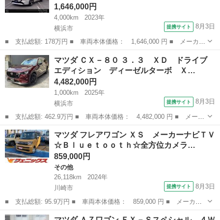
1,646,000円
4,000km
2023年
8月3日
提携サイト
横浜市
■ 支払総額: 178万円 ■ 車両本体価格： 1,646,000 円 ■ メーカー
名： マツダ ■ 車種名： ＭＡＺＤＡ２ ■ グレード名： １５Ｂ
神奈川
横浜市
マツダ
マツダ ＣＸ－８０ ３．３ ＸＤ ドライブ
Ｄ ８インチＷＶＧＡディスプレイ ３６０°ビューモニター ＬＥＤ
エディション ディーゼルターボ Ｘ…
ヘッドラ...
4,482,000円
1,000km
2025年
8月3日
提携サイト
横浜市
■ 支払総額: 462.9万円 ■ 車両本体価格： 4,482,000 円 ■ メーカ
ー名： マツダ ■ 車種名： ＣＸ－８０ ■ グレード名： ３．
神奈川
横浜市
マツダ
マツダ フレアワゴン ＸＳ メーカーナビＴＶ
３ ＸＤ ドライブ エディション ディーゼルターボ ＸＤ ＤＲ
☆Ｂｌｕｅｔｏｏｔｈ☆全方位カメラ…
ＩＶＥ Ｅ...
859,000円
その他
26,118km
2024年
8月3日
提携サイト
川崎市
■ 支払総額: 95.9万円 ■ 車両本体価格： 859,000 円 ■ メーカー
名： マツダ ■ 車種名： フレアワゴン ■ グレード名： ＸＳ
神奈川
川崎市
その他
マツダ ＡＺワゴン ＦＸ－Ｓスペシャル ４Ｗ