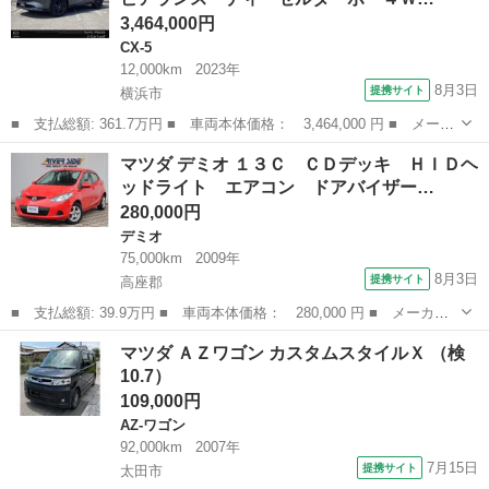
車 ワン...
3,464,000円
CX-5
12,000km
2023年
8月3日
提携サイト
横浜市
■ 支払総額: 361.7万円 ■ 車両本体価格： 3,464,000 円 ■ メーカ
ー名： マツダ ■ 車種名： ＣＸ－５ ■ グレード名： ２．２
神奈川
横浜市
CX-5
マツダ デミオ １３Ｃ ＣＤデッキ ＨＩＤヘ
ＸＤ スポーツ アピアランス ディーゼルターボ ４Ｗ サンルー
ッドライト エアコン ドアバイザー…
フ ＢＯ...
280,000円
デミオ
75,000km
2009年
8月3日
提携サイト
高座郡
■ 支払総額: 39.9万円 ■ 車両本体価格： 280,000 円 ■ メーカー
名： マツダ ■ 車種名： デミオ ■ グレード名： １３Ｃ ＣＤ
神奈川
高座郡
デミオ
マツダ ＡＺワゴン カスタムスタイルＸ （検
デッキ ＨＩＤヘッドライト エアコン ドアバイザー ■ 排気
10.7）
量： 1300...
109,000円
AZ-ワゴン
92,000km
2007年
7月15日
提携サイト
太田市