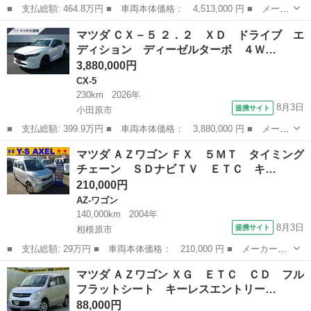
■ 支払総額: 464.8万円 ■ 車両本体価格： 4,513,000 円 ■ メーカ
ー名： マツダ ■ 車種名： ＣＸ－８０ ■ グレード名： ＸＤ
神奈川
横浜市
マツダ
マツダ ＣＸ－５ ２．２ ＸＤ ドライブ エ
ドライブ エディション ４ＷＤ 当社試乗車 ワンオーナー 禁煙
ディション ディーゼルターボ ４Ｗ…
車 マツ...
3,880,000円
CX-5
230km
2026年
8月3日
提携サイト
小田原市
■ 支払総額: 399.9万円 ■ 車両本体価格： 3,880,000 円 ■ メーカ
ー名： マツダ ■ 車種名： ＣＸ－５ ■ グレード名： ２．２
神奈川
小田原市
CX-5
マツダ ＡＺワゴン ＦＸ ５ＭＴ タイミング
ＸＤ ドライブ エディション ディーゼルターボ ４Ｗ ガラスサ
チェーン ＳＤナビＴＶ ＥＴＣ キ…
ンルーフ...
210,000円
AZ-ワゴン
140,000km
2004年
8月3日
提携サイト
相模原市
■ 支払総額: 29万円 ■ 車両本体価格： 210,000 円 ■ メーカー
名： マツダ ■ 車種名： ＡＺワゴン ■ グレード名： ＦＸ ５
神奈川
相模原市
AZ-ワゴン
マツダ ＡＺワゴン ＸＧ ＥＴＣ ＣＤ フル
ＭＴ タイミングチェーン ＳＤナビＴＶ ＥＴＣ キーレス アル
フラットシート キーレスエントリー…
ミ ■ 排気量：...
88,000円