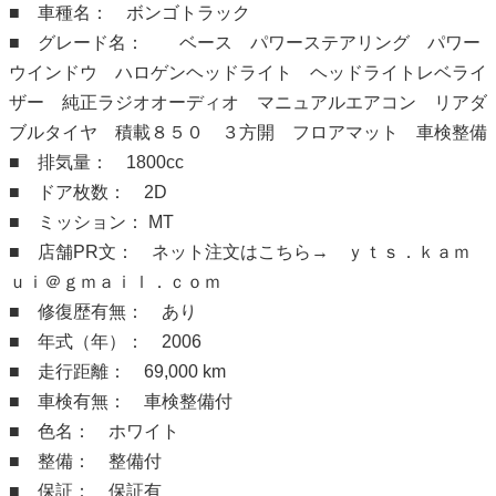
■ 車種名： ボンゴトラック
■ グレード名： ベース パワーステアリング パワー
ウインドウ ハロゲンヘッドライト ヘッドライトレベライ
ザー 純正ラジオオーディオ マニュアルエアコン リアダ
ブルタイヤ 積載８５０ ３方開 フロアマット 車検整備
■ 排気量： 1800cc
■ ドア枚数： 2D
■ ミッション： MT
■ 店舗PR文： ネット注文はこちら→ ｙｔｓ．ｋａｍ
ｕｉ＠ｇｍａｉｌ．ｃｏｍ
■ 修復歴有無： あり
■ 年式（年）： 2006
■ 走行距離： 69,000 km
■ 車検有無： 車検整備付
■ 色名： ホワイト
■ 整備： 整備付
■ 保証： 保証有