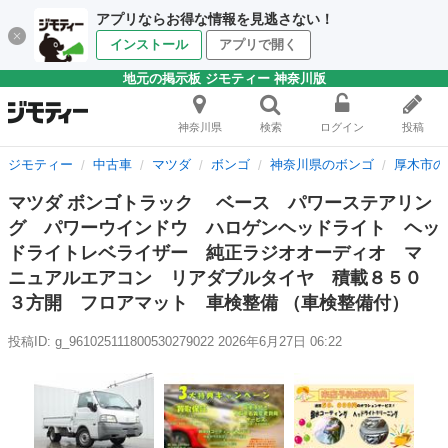
アプリならお得な情報を見逃さない！
インストール
アプリで開く
地元の掲示板 ジモティー 神奈川版
神奈川県
検索
ログイン
投稿
ジモティー
中古車
マツダ
ボンゴ
神奈川県のボンゴ
厚木市の
マツダ ボンゴトラック ベース パワーステアリン
グ パワーウインドウ ハロゲンヘッドライト ヘッ
ドライトレベライザー 純正ラジオオーディオ マ
ニュアルエアコン リアダブルタイヤ 積載８５０
３方開 フロアマット 車検整備 （車検整備付）
投稿ID: g_961025111800530279022
2026年6月27日 06:22