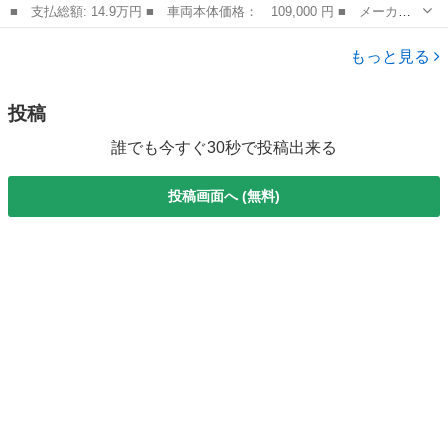
■ 支払総額: 14.9万円 ■ 車両本体価格： 109,000 円 ■ メーカー
名： マツダ ■ 車種名： ＡＺワゴン ■ グレード名： カスタム
群馬
太田市
AZ-ワゴン
スタイルＸ ■ 排気量： 660cc ■ ドア枚数： 5D ■ ミッション...
もっと見る
投稿
誰でも今すぐ30秒で投稿出来る
投稿画面へ (無料)