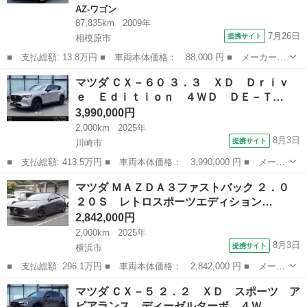
AZ-ワゴン
87,835km
2009年
7月26日
提携サイト
相模原市
■ 支払総額: 13.8万円 ■ 車両本体価格： 88,000 円 ■ メーカー
名： マツダ ■ 車種名： ＡＺワゴン ■ グレード名： ＸＧ Ｅ
神奈川
相模原市
AZ-ワゴン
マツダ ＣＸ－６０ ３．３ ＸＤ Ｄｒｉｖ
ＴＣ ＣＤ フルフラットシート キーレスエントリー 運転席エア
ｅ Ｅｄｉｔｉｏｎ ４ＷＤ ＤＥ－Ｔ…
バック 助手席...
3,990,000円
2,000km
2025年
8月3日
提携サイト
川崎市
■ 支払総額: 413.5万円 ■ 車両本体価格： 3,990,000 円 ■ メーカ
ー名： マツダ ■ 車種名： ＣＸ－６０ ■ グレード名： ３．
神奈川
川崎市
マツダ
マツダ ＭＡＺＤＡ３ファストバック ２．０
３ ＸＤ Ｄｒｉｖｅ Ｅｄｉｔｉｏｎ ４ＷＤ ＤＥ－Ｔ ８Ａ
２０Ｓ レトロスポーツエディション…
Ｔ 黒革シー...
2,842,000円
2,000km
2025年
8月3日
提携サイト
横浜市
■ 支払総額: 296.1万円 ■ 車両本体価格： 2,842,000 円 ■ メーカ
ー名： マツダ ■ 車種名： ＭＡＺＤＡ３ファストバック ■ グレ
神奈川
横浜市
マツダ
マツダ ＣＸ－５ ２．２ ＸＤ スポーツ ア
ード名： ２．０ ２０Ｓ レトロスポーツエディション 当社試乗
ピアランス ディーゼルターボ ４Ｗ…