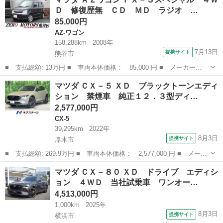
メーカーナビＴＶ☆Ｂｌｕｅｔｏｏｔｈ☆全方位カメラ☆ 両側電動
Ｄ 修復歴無 ＣＤ ＭＤ ラジオ …
ドア☆２トー...
85,000円
AZ-ワゴン
158,288km
2008年
7月13日
提携サイト
熊谷市
■ 支払総額: 13万円 ■ 車両本体価格： 85,000 円 ■ メーカー
名： マツダ ■ 車種名： ＡＺワゴン ■ グレード名： ＦＸ－Ｓ
埼玉
熊谷市
AZ-ワゴン
マツダ ＣＸ－５ ＸＤ ブラックトーンエディ
スペシャル ４ＷＤ 修復歴無 ＣＤ ＭＤ ラジオ ＥＴＣ スマ
ション 禁煙車 純正１２．３型ディ…
ートキー シートヒ...
2,577,000円
CX-5
39,295km
2022年
8月3日
提携サイト
厚木市
■ 支払総額: 269.9万円 ■ 車両本体価格： 2,577,000 円 ■ メーカ
ー名： マツダ ■ 車種名： ＣＸ－５ ■ グレード名： ＸＤ ブ
神奈川
厚木市
CX-5
マツダ ＣＸ－８０ ＸＤ ドライブ エディシ
ラックトーンエディション 禁煙車 純正１２．３型ディスプレイ
ョン ４ＷＤ 当社試乗車 ワンオー…
ディーゼ...
4,513,000円
1,000km
2025年
8月3日
提携サイト
横浜市