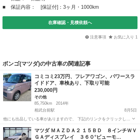
■ 保証内容： [保証付]：3ヶ月・1000km
在庫確認・見積依頼へ
注意事項
お気に入り
1
ボンゴ(マツダ)の中古車の関連記事
コミコミ23万円、フレアワゴン、パワースラ
イドドア、車検あり、下取り可能
230,000円
その他
85,750km
2014年
相武台前駅
8月5日
他にも出品している車がありますので、 下記のリンクをクリックして
みてください。 https://jmty.jp/profiles/51c5354114269e47c50000fe 最
神奈川
相模原市
相武台前駅
その他
フレア
マツダ ＭＡＺＤＡ２ １５ＢＤ ８インチＷＶ
後まで連絡取れる、本気で興...
ＧＡディスプレイ ３６０°ビューモ…