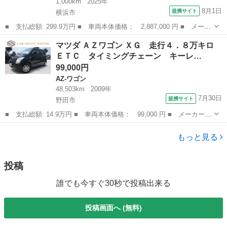
1,000km
2025年
8月1日
提携サイト
横浜市
■ 支払総額: 299.9万円 ■ 車両本体価格： 2,887,000 円 ■ メーカ
ー名： マツダ ■ 車種名： ＭＡＺＤＡ３ファストバック ■ グレ
神奈川
横浜市
マツダ
マツダ ＡＺワゴン ＸＧ 走行４．８万キロ
ード名： １．８ ＸＤ ブラックセレクション ディーゼルター
ＥＴＣ タイミングチェーン キーレ…
ボ ４ＷＤ...
99,000円
AZ-ワゴン
48,503km
2009年
7月30日
提携サイト
野田市
■ 支払総額: 14.9万円 ■ 車両本体価格： 99,000 円 ■ メーカー
名： マツダ ■ 車種名： ＡＺワゴン ■ グレード名： ＸＧ 走
千葉
野田市
AZ-ワゴン
行４．８万キロ ＥＴＣ タイミングチェーン キーレス 電動格納
もっと見る
ミラー ドアバ...
投稿
誰でも今すぐ30秒で投稿出来る
投稿画面へ (無料)