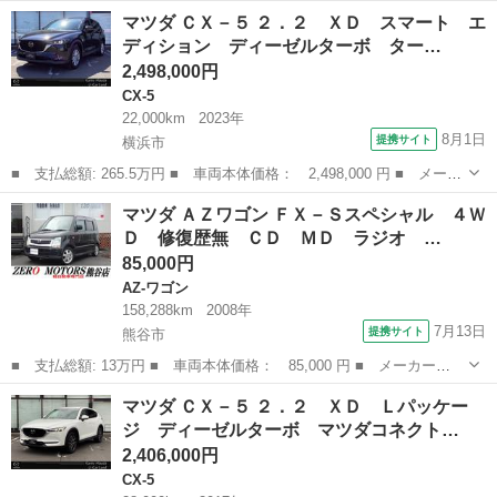
ー名： マツダ ■ 車種名： ＣＸ－５ ■ グレード名： ＸＤ Ｌ
神奈川
相模原市
CX-5
マツダ ＣＸ－５ ２．２ ＸＤ スマート エ
パッケージ １オーナー ダムドエアロ ＢＯＳＥサウンドシステム
ディション ディーゼルターボ ター…
ナビフル...
2,498,000円
CX-5
22,000km
2023年
8月1日
提携サイト
横浜市
■ 支払総額: 265.5万円 ■ 車両本体価格： 2,498,000 円 ■ メーカ
ー名： マツダ ■ 車種名： ＣＸ－５ ■ グレード名： ２．２
神奈川
横浜市
CX-5
マツダ ＡＺワゴン ＦＸ－Ｓスペシャル ４Ｗ
ＸＤ スマート エディション ディーゼルターボ ターボ ３６０
Ｄ 修復歴無 ＣＤ ＭＤ ラジオ …
度カメラ...
85,000円
AZ-ワゴン
158,288km
2008年
7月13日
提携サイト
熊谷市
■ 支払総額: 13万円 ■ 車両本体価格： 85,000 円 ■ メーカー
名： マツダ ■ 車種名： ＡＺワゴン ■ グレード名： ＦＸ－Ｓ
埼玉
熊谷市
AZ-ワゴン
マツダ ＣＸ－５ ２．２ ＸＤ Ｌパッケー
スペシャル ４ＷＤ 修復歴無 ＣＤ ＭＤ ラジオ ＥＴＣ スマ
ジ ディーゼルターボ マツダコネクト…
ートキー シートヒ...
2,406,000円
CX-5