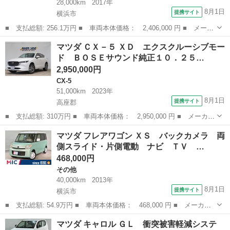
28,000km
2017年
8月1日
提携サイト
横浜市
■ 支払総額: 256.1万円 ■ 車両本体価格： 2,406,000 円 ■ メーカ
ー名： マツダ ■ 車種名： ＣＸ－５ ■ グレード名： ２．２
神奈川
横浜市
CX-5
マツダ ＣＸ－５ ＸＤ エクスクルーシブモー
ＸＤ Ｌパッケージ ディーゼルターボ マツダコネクト バック・
ド ＢＯＳＥサウンド純正１０．２５…
サイドモ...
2,950,000円
CX-5
51,000km
2023年
8月1日
提携サイト
高座郡
■ 支払総額: 310万円 ■ 車両本体価格： 2,950,000 円 ■ メーカー
名： マツダ ■ 車種名： ＣＸ－５ ■ グレード名： ＸＤ エク
神奈川
高座郡
CX-5
マツダ フレアワゴン ＸＳ バックカメラ 両
スクルーシブモード ＢＯＳＥサウンド純正１０．２５インチナビフ
側スライド・片側電動 ナビ ＴＶ …
ルセグ３６...
468,000円
その他
40,000km
2013年
8月1日
提携サイト
横浜市
■ 支払総額: 54.9万円 ■ 車両本体価格： 468,000 円 ■ メーカー
名： マツダ ■ 車種名： フレアワゴン ■ グレード名： ＸＳ
神奈川
横浜市
その他
マツダ キャロル ＧＬ 衝突被害軽減システ
バックカメラ 両側スライド・片側電動 ナビ ＴＶ スマートキ