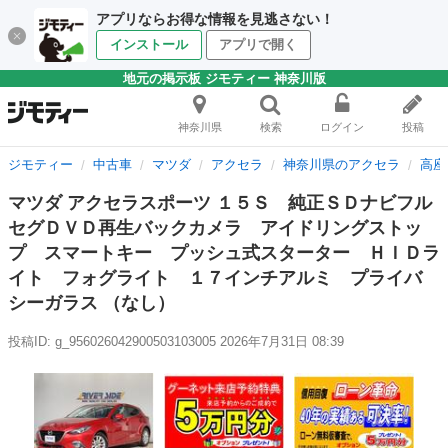
アプリならお得な情報を見逃さない！
インストール
アプリで開く
地元の掲示板 ジモティー 神奈川版
神奈川県
検索
ログイン
投稿
ジモティー
中古車
マツダ
アクセラ
神奈川県のアクセラ
高座
マツダ アクセラスポーツ １５Ｓ 純正ＳＤナビフル
セグＤＶＤ再生バックカメラ アイドリングストッ
プ スマートキー プッシュ式スターター ＨＩＤラ
イト フォグライト １７インチアルミ プライバ
シーガラス （なし）
投稿ID: g_956026042900503103005
2026年7月31日 08:39