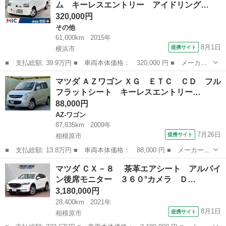
ム キーレスエントリー アイドリング…
ー アイドリン...
320,000円
その他
61,000km
2015年
8月1日
提携サイト
横浜市
■ 支払総額: 39.9万円 ■ 車両本体価格： 320,000 円 ■ メーカー
名： マツダ ■ 車種名： キャロル ■ グレード名： ＧＬ 衝突
神奈川
横浜市
その他
マツダ ＡＺワゴン ＸＧ ＥＴＣ ＣＤ フル
被害軽減システム キーレスエントリー アイドリングストップ シ
フラットシート キーレスエントリー…
ートヒーター...
88,000円
AZ-ワゴン
87,835km
2009年
7月26日
提携サイト
相模原市
■ 支払総額: 13.8万円 ■ 車両本体価格： 88,000 円 ■ メーカー
名： マツダ ■ 車種名： ＡＺワゴン ■ グレード名： ＸＧ Ｅ
神奈川
相模原市
AZ-ワゴン
マツダ ＣＸ－８ 茶革エアシート アルパイ
ＴＣ ＣＤ フルフラットシート キーレスエントリー 運転席エア
ン後席モニター ３６０°カメラ Ｄ…
バック 助手席...
3,180,000円
28,400km
2021年
8月1日
提携サイト
相模原市