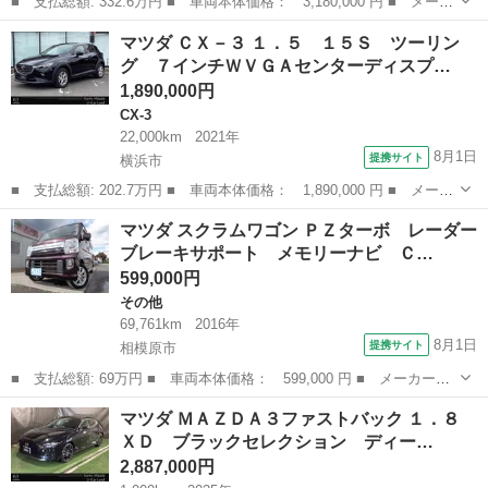
■ 支払総額: 332.6万円 ■ 車両本体価格： 3,180,000 円 ■ メーカ
ー名： マツダ ■ 車種名： ＣＸ－８ ■ グレード名： 茶革エ
神奈川
相模原市
マツダ
マツダ ＣＸ－３ １．５ １５Ｓ ツーリン
アシート アルパイン後席モニター ３６０°カメラ ＤＶＤ フルセ
グ ７インチＷＶＧＡセンターディスプ…
グＴＶ...
1,890,000円
CX-3
22,000km
2021年
8月1日
提携サイト
横浜市
■ 支払総額: 202.7万円 ■ 車両本体価格： 1,890,000 円 ■ メーカ
ー名： マツダ ■ 車種名： ＣＸ－３ ■ グレード名： １．５
神奈川
横浜市
CX-3
マツダ スクラムワゴン ＰＺターボ レーダー
１５Ｓ ツーリング ７インチＷＶＧＡセンターディスプレイ 車線
ブレーキサポート メモリーナビ Ｃ…
逸脱警報...
599,000円
その他
69,761km
2016年
8月1日
提携サイト
相模原市
■ 支払総額: 69万円 ■ 車両本体価格： 599,000 円 ■ メーカー
名： マツダ ■ 車種名： スクラムワゴン ■ グレード名： ＰＺ
神奈川
相模原市
その他
マツダ ＭＡＺＤＡ３ファストバック １．８
ターボ レーダーブレーキサポート メモリーナビ ＣＤ ＤＶＤ
ＸＤ ブラックセレクション ディー…
ＳＤ ＵＳＢ フ...
2,887,000円