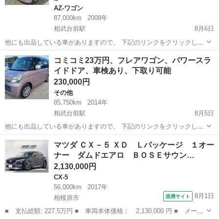
AZ-ワゴン
87,000km
2008年
相武台前駅
8月6日
他にも出品している車がありますので、 下記のリンクをクリックして
みてください。 https://jmty.jp/profiles/51c5354114269e47c50000fe 最
神奈川
相模原市
相武台前駅
AZ-ワゴン
ワゴン
コミコミ23万円、フレアワゴン、パワースラ
後まで連絡...
イドドア、車検あり、下取り可能
230,000円
その他
85,750km
2014年
相武台前駅
8月5日
他にも出品している車がありますので、 下記のリンクをクリックして
みてください。 https://jmty.jp/profiles/51c5354114269e47c50000fe 最
神奈川
相模原市
相武台前駅
その他
フレア
マツダ ＣＸ－５ ＸＤ Ｌパッケージ １オー
後まで連絡取れる、本気で興...
ナー ダムドエアロ ＢＯＳＥサウン…
2,130,000円
CX-5
56,000km
2017年
8月1日
提携サイト
相模原市
■ 支払総額: 227.5万円 ■ 車両本体価格： 2,130,000 円 ■ メーカ