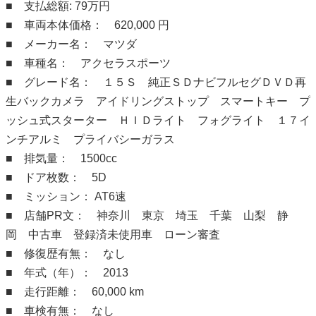
■ 支払総額: 79万円
■ 車両本体価格： 620,000 円
■ メーカー名： マツダ
■ 車種名： アクセラスポーツ
■ グレード名： １５Ｓ 純正ＳＤナビフルセグＤＶＤ再
生バックカメラ アイドリングストップ スマートキー プ
ッシュ式スターター ＨＩＤライト フォグライト １７イ
ンチアルミ プライバシーガラス
■ 排気量： 1500cc
■ ドア枚数： 5D
■ ミッション： AT6速
■ 店舗PR文： 神奈川 東京 埼玉 千葉 山梨 静
岡 中古車 登録済未使用車 ローン審査
■ 修復歴有無： なし
■ 年式（年）： 2013
■ 走行距離： 60,000 km
■ 車検有無： なし