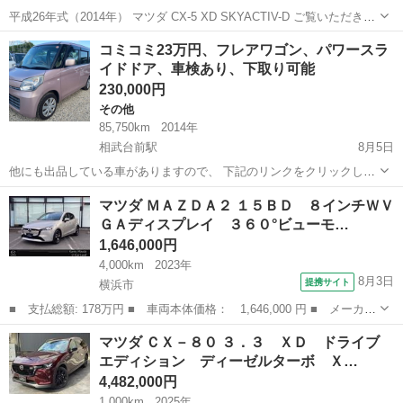
平成26年式（2014年） マツダ CX-5 XD SKYACTIV-D ご覧いただきあ
りがとうございます。 人気のCX-5 XD クリーンディーゼルターボで
神奈川
厚木市
相武台下駅
CX-5
コミコミ23万円、フレアワゴン、パワースラ
す。 エンジン・ミッションともに良好で、快適にお乗りいただけま...
イドドア、車検あり、下取り可能
230,000円
その他
85,750km
2014年
相武台前駅
8月5日
他にも出品している車がありますので、 下記のリンクをクリックして
みてください。 https://jmty.jp/profiles/51c5354114269e47c50000fe 最
神奈川
相模原市
相武台前駅
その他
フレア
マツダ ＭＡＺＤＡ２ １５ＢＤ ８インチＷＶ
後まで連絡取れる、本気で興...
ＧＡディスプレイ ３６０°ビューモ…
1,646,000円
4,000km
2023年
8月3日
提携サイト
横浜市
■ 支払総額: 178万円 ■ 車両本体価格： 1,646,000 円 ■ メーカー
名： マツダ ■ 車種名： ＭＡＺＤＡ２ ■ グレード名： １５Ｂ
神奈川
横浜市
マツダ
マツダ ＣＸ－８０ ３．３ ＸＤ ドライブ
Ｄ ８インチＷＶＧＡディスプレイ ３６０°ビューモニター ＬＥＤ
エディション ディーゼルターボ Ｘ…
ヘッドラ...
4,482,000円
1,000km
2025年