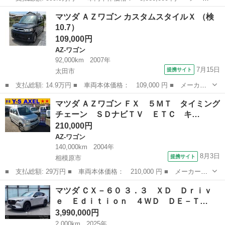
ー名： マツダ ■ 車種名： ＣＸ－５ ■ グレード名： ２．２
神奈川
小田原市
CX-5
マツダ ＡＺワゴン カスタムスタイルＸ （検
ＸＤ ドライブ エディション ディーゼルターボ ４Ｗ ガラスサ
10.7）
ンルーフ...
109,000円
AZ-ワゴン
92,000km
2007年
7月15日
提携サイト
太田市
■ 支払総額: 14.9万円 ■ 車両本体価格： 109,000 円 ■ メーカー
名： マツダ ■ 車種名： ＡＺワゴン ■ グレード名： カスタム
群馬
太田市
AZ-ワゴン
マツダ ＡＺワゴン ＦＸ ５ＭＴ タイミング
スタイルＸ ■ 排気量： 660cc ■ ドア枚数： 5D ■ ミッション...
チェーン ＳＤナビＴＶ ＥＴＣ キ…
210,000円
AZ-ワゴン
140,000km
2004年
8月3日
提携サイト
相模原市
■ 支払総額: 29万円 ■ 車両本体価格： 210,000 円 ■ メーカー
名： マツダ ■ 車種名： ＡＺワゴン ■ グレード名： ＦＸ ５
神奈川
相模原市
AZ-ワゴン
マツダ ＣＸ－６０ ３．３ ＸＤ Ｄｒｉｖ
ＭＴ タイミングチェーン ＳＤナビＴＶ ＥＴＣ キーレス アル
ｅ Ｅｄｉｔｉｏｎ ４ＷＤ ＤＥ－Ｔ…
ミ ■ 排気量：...
3,990,000円
2,000km
2025年