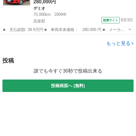
280,000円
デミオ
75,000km
2009年
8月3日
提携サイト
高座郡
■ 支払総額: 39.9万円 ■ 車両本体価格： 280,000 円 ■ メーカー
名： マツダ ■ 車種名： デミオ ■ グレード名： １３Ｃ ＣＤ
神奈川
高座郡
デミオ
デッキ ＨＩＤヘッドライト エアコン ドアバイザー ■ 排気
もっと見る
量： 1300...
投稿
誰でも今すぐ30秒で投稿出来る
投稿画面へ (無料)