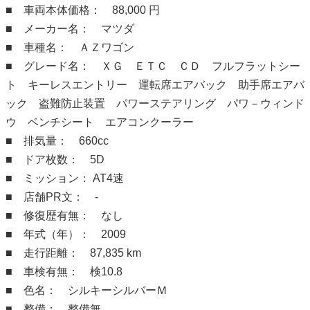
■ 車両本体価格： 88,000 円
■ メーカー名： マツダ
■ 車種名： ＡＺワゴン
■ グレード名： ＸＧ ＥＴＣ ＣＤ フルフラットシー
ト キーレスエントリー 運転席エアバック 助手席エアバ
ック 盗難防止装置 パワーステアリング パワ－ウィンド
ウ ベンチシート エアコンクーラー
■ 排気量： 660cc
■ ドア枚数： 5D
■ ミッション： AT4速
■ 店舗PR文： -
■ 修復歴有無： なし
■ 年式（年）： 2009
■ 走行距離： 87,835 km
■ 車検有無： 検10.8
■ 色名： シルキーシルバーＭ
■ 整備： 整備無