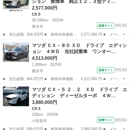
ション 禁煙車 純正１２．３型ディ…
ドア☆２トー...
2,577,000円
CX-5
39,295km
2022年
8月3日
提携サイト
厚木市
■ 支払総額: 269.9万円 ■ 車両本体価格： 2,577,000 円 ■ メーカ
ー名： マツダ ■ 車種名： ＣＸ－５ ■ グレード名： ＸＤ ブ
神奈川
厚木市
CX-5
マツダ ＣＸ－８０ ＸＤ ドライブ エディシ
ラックトーンエディション 禁煙車 純正１２．３型ディスプレイ
ョン ４ＷＤ 当社試乗車 ワンオー…
ディーゼ...
4,513,000円
1,000km
2025年
8月3日
提携サイト
横浜市
■ 支払総額: 464.8万円 ■ 車両本体価格： 4,513,000 円 ■ メーカ
ー名： マツダ ■ 車種名： ＣＸ－８０ ■ グレード名： ＸＤ
神奈川
横浜市
マツダ
マツダ ＣＸ－５ ２．２ ＸＤ ドライブ エ
ドライブ エディション ４ＷＤ 当社試乗車 ワンオーナー 禁煙
ディション ディーゼルターボ ４Ｗ…
車 マツ...
3,880,000円
CX-5
230km
2026年
8月3日
提携サイト
小田原市
■ 支払総額: 399.9万円 ■ 車両本体価格： 3,880,000 円 ■ メーカ