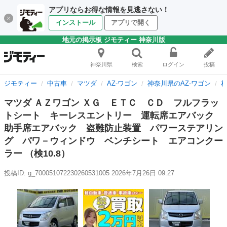
アプリならお得な情報を見逃さない！
インストール
アプリで開く
地元の掲示板 ジモティー 神奈川版
神奈川県
検索
ログイン
投稿
ジモティー
中古車
マツダ
AZ-ワゴン
神奈川県のAZ-ワゴン
相
マツダ ＡＺワゴン ＸＧ ＥＴＣ ＣＤ フルフラッ
トシート キーレスエントリー 運転席エアバック
助手席エアバック 盗難防止装置 パワーステアリン
グ パワ－ウィンドウ ベンチシート エアコンクー
ラー （検10.8）
投稿ID: g_700051072230260531005
2026年7月26日 09:27