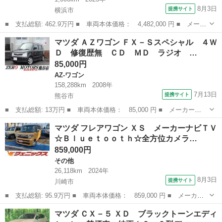
8月3日
提携サイト
横浜市
■ 支払総額: 462.9万円 ■ 車両本体価格： 4,482,000 円 ■ メーカ
ー名： マツダ ■ 車種名： ＣＸ－８０ ■ グレード名： ３．
神奈川
横浜市
マツダ
マツダ ＡＺワゴン ＦＸ－Ｓスペシャル ４Ｗ
３ ＸＤ ドライブ エディション ディーゼルターボ ＸＤ ＤＲ
Ｄ 修復歴無 ＣＤ ＭＤ ラジオ …
ＩＶＥ Ｅ...
85,000円
AZ-ワゴン
158,288km
2008年
7月13日
提携サイト
熊谷市
■ 支払総額: 13万円 ■ 車両本体価格： 85,000 円 ■ メーカー
名： マツダ ■ 車種名： ＡＺワゴン ■ グレード名： ＦＸ－Ｓ
埼玉
熊谷市
AZ-ワゴン
マツダ フレアワゴン ＸＳ メーカーナビＴＶ
スペシャル ４ＷＤ 修復歴無 ＣＤ ＭＤ ラジオ ＥＴＣ スマ
☆Ｂｌｕｅｔｏｏｔｈ☆全方位カメラ…
ートキー シートヒ...
859,000円
その他
26,118km
2024年
8月3日
提携サイト
川崎市
■ 支払総額: 95.9万円 ■ 車両本体価格： 859,000 円 ■ メーカー
名： マツダ ■ 車種名： フレアワゴン ■ グレード名： ＸＳ
神奈川
川崎市
その他
マツダ ＣＸ－５ ＸＤ ブラックトーンエディ
メーカーナビＴＶ☆Ｂｌｕｅｔｏｏｔｈ☆全方位カメラ☆ 両側電動