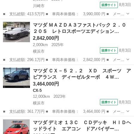
8月3日
提携サイト
川崎市
■ 支払総額: 413.5万円 ■ 車両本体価格： 3,990,000 円 ■ メーカ
ー名： マツダ ■ 車種名： ＣＸ－６０ ■ グレード名： ３．
神奈川
川崎市
マツダ
マツダ ＭＡＺＤＡ３ファストバック ２．０
３ ＸＤ Ｄｒｉｖｅ Ｅｄｉｔｉｏｎ ４ＷＤ ＤＥ－Ｔ ８Ａ
２０Ｓ レトロスポーツエディション…
Ｔ 黒革シー...
2,842,000円
2,000km
2025年
8月3日
提携サイト
横浜市
■ 支払総額: 296.1万円 ■ 車両本体価格： 2,842,000 円 ■ メーカ
ー名： マツダ ■ 車種名： ＭＡＺＤＡ３ファストバック ■ グレ
神奈川
横浜市
マツダ
マツダ ＣＸ－５ ２．２ ＸＤ スポーツ ア
ード名： ２．０ ２０Ｓ レトロスポーツエディション 当社試乗
ピアランス ディーゼルターボ ４Ｗ…
車 ワン...
3,464,000円
CX-5
12,000km
2023年
8月3日
提携サイト
横浜市
■ 支払総額: 361.7万円 ■ 車両本体価格： 3,464,000 円 ■ メーカ
ー名： マツダ ■ 車種名： ＣＸ－５ ■ グレード名： ２．２
神奈川
横浜市
CX-5
マツダ デミオ １３Ｃ ＣＤデッキ ＨＩＤヘ
ＸＤ スポーツ アピアランス ディーゼルターボ ４Ｗ サンルー
ッドライト エアコン ドアバイザー…
フ ＢＯ...