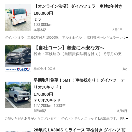
神奈川
茅ヶ崎市
タント
【オンライン決済】ダイハツミラ 車検2年付き
100,000円
ミラ
100,000km
本厚木駅
8月9日
ダイハツミラ 車検2年付き 100000km アルミホイル ． 燃料種別···レギュラー ハンド
神奈川
厚木市
本厚木駅
ミラ
ダイハツミラ
【自社ローン】審査に不安な方へ
税金・車検込み（自賠責保険料を除く）で毎月の支払
額は一定の自社ローン🚗
株式会社IDOM
Ad
早期取引希望！5MT！車検残あり！ダイハツ テ
リオスキッド！
170,000円
テリオスキッド
127,200km 1000年
川和町駅
8月9日
ご覧いただきありがとうございます！ ダイハツ テリオスキッド Lの出品です。 FR・
神奈川
横浜市
川和町駅
テリオスキッド
28年式 LA300S ミライース 車検付き ダイハツ 前