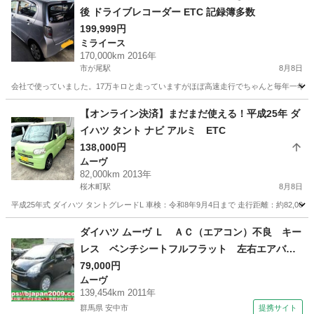
後 ドライブレコーダー ETC 記録簿多数
199,999円
ミライース
170,000km 2016年
市が尾駅
8月8日
会社で使っていました。17万キロと走っていますがほぼ高速走行でちゃんと毎年一年点検
神奈川
横浜市
市が尾駅
ミライース
【オンライン決済】まだまだ使える！平成25年 ダ
イハツ タント ナビ アルミ ETC
138,000円
ムーヴ
82,000km 2013年
桜木町駅
8月8日
平成25年式 ダイハツ タントグレードL 車検：令和8年9月4日まで 走行距離：約82,0
神奈川
横浜市
桜木町駅
ムーヴ
ミッション
ダイハツ ムーヴ Ｌ ＡＣ（エアコン）不良 キー
レス ベンチシートフルフラット 左右エアバッ
ク パワステ フロントベンチシート ＡＢＳ
79,000円
ムーヴ
（検9.2）
139,454km 2011年
群馬県 安中市
提携サイト