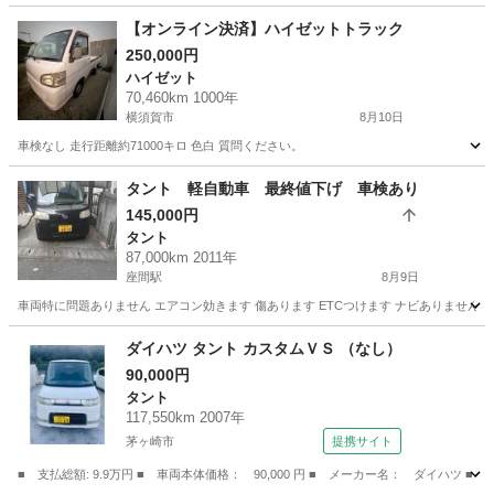
【オンライン決済】ハイゼットトラック
250,000円
ハイゼット
70,460km 1000年
横須賀市
8月10日
車検なし 走行距離約71000キロ 色白 質問ください。
神奈川
横須賀市
ハイゼット
タント 軽自動車 最終値下げ 車検あり
145,000円
タント
87,000km 2011年
座間駅
8月9日
車両特に問題ありません エアコン効きます 傷あります ETCつけます ナビありません 
神奈川
座間市
座間駅
タント
軽自動車
ダイハツ タント カスタムＶＳ （なし）
90,000円
タント
117,550km 2007年
茅ヶ崎市
提携サイト
■ 支払総額: 9.9万円 ■ 車両本体価格： 90,000 円 ■ メーカー名： ダイハツ ■