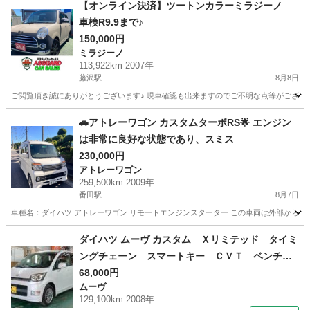
神奈川
厚木市
入谷駅
ムーヴ
【オンライン決済】ツートンカラーミラジーノ
車検R9.9まで♪
150,000円
ミラジーノ
113,922km 2007年
藤沢駅
8月8日
ご閲覧頂き誠にありがとうございます♪ 現車確認も出来ますのでご不明な点等がござ
神奈川
藤沢市
藤沢駅
ミラジーノ
車両
🚗アトレーワゴン カスタムターボRS🌟 エンジン
は非常に良好な状態であり、スミス
230,000円
アトレーワゴン
259,500km 2009年
番田駅
8月7日
車種名：ダイハツ アトレーワゴン リモートエンジンスターター この車両は外部から遠隔操作で
神奈川
愛甲郡
番田駅
アトレーワゴン
ダイハツ ムーヴ カスタム Ｘリミテッド タイミ
ングチェーン スマートキー ＣＶＴ ベンチシ
ート フルフラット 社外アルミホール フォグ
68,000円
ムーヴ
ランプ インパネシフト 衝突安全ボディ 盗難
129,100km 2008年
防止システム 電格ミラー パワステ ＡＢＳ