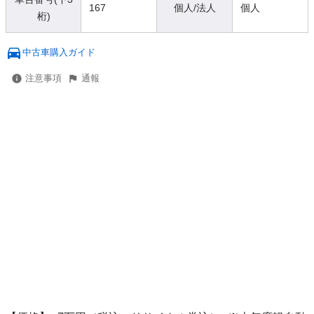
167
個人/法人
個人
桁)
中古車購入ガイド
注意事項
通報