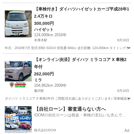
【車検付き】ダイハツハイゼットカーゴ平成28年1
2.4万キロ
300,000円
ハイゼット
124,000km 2016年
本厚木駅
8月10日
年式：2016年7月 型式:EBD-S321V 排気量:660cc 走行距離 :124,000km タイミン
神奈川
厚木市
本厚木駅
ハイゼット
カーゴ
【オンライン決済】ダイハツ ミラココア X 車検2
年付
262,000円
ミラ
104,862km 2009年
藤沢駅
8月10日
ダイハツ ミラココア X 車検2年付 ご閲覧頂き誠にありがとうございます♪ 現車
神奈川
藤沢市
藤沢駅
ミラ
車両
【自社ローン】審査通らない方へ
IDOMの自社ローンは税金・車検の支払いも含んでい
るので毎月の支払額は一定
株式会社IDOM
Ad