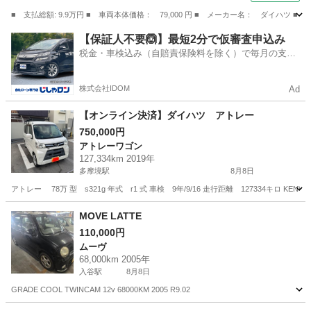
■ 支払総額: 9.9万円 ■ 車両本体価格： 79,000 円 ■ メーカー名： ダイ
群馬
安中市
ムーヴ
【保証人不要🙆】最短2分で仮審査申込み
税金・車検込み（自賠責保険料を除く）で毎月の支払
額は一定の自社ローン🚗
株式会社IDOM
Ad
【オンライン決済】ダイハツ アトレー
750,000円
アトレーワゴン
127,334km 2019年
多摩境駅
8月8日
アトレー 78万 型 s321g 年式 r1 式 車検 9年/9/16 走行距離 127334キロ 
神奈川
相模原市
多摩境駅
アトレーワゴン
MOVE LATTE
110,000円
ムーヴ
68,000km 2005年
入谷駅
8月8日
GRADE COOL TWINCAM 12v 68000KM 2005 R9.02