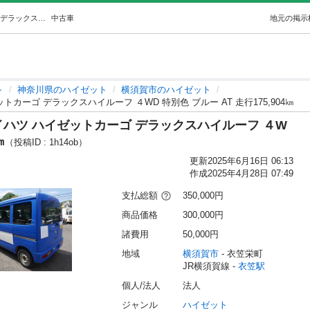
(6458) 35万 H29（2017）年ダイハツ ハイゼットカーゴ デラックスハイルーフ ４WD 特別色 ブルー AT 走行175,904㎞ (あすか自動車) 衣笠のハイゼットの中古車｜ジモティー
中古車
地元の掲示
ト
神奈川県のハイゼット
横須賀市のハイゼット
イゼットカーゴ デラックスハイルーフ ４WD 特別色 ブルー AT 走行175,904㎞
）年 ダイハツ ハイゼットカーゴ デラックスハイルーフ ４W
㎞
（投稿ID : 1h14ob）
更新
2025年6月16日 06:13
作成
2025年4月28日 07:49
支払総額
350,000円
商品価格
300,000円
諸費用
50,000円
地域
横須賀市
 - 衣笠栄町
JR横須賀線 - 
衣笠駅
個人/法人
法人
ジャンル
ハイゼット