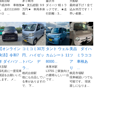
湘南台駅
茅ヶ崎市
藤沢市
大船駅
平成26年 車検無
■ 支払総額: 9.9
ダイハツ 軽トラ
最終値下げ！全て
し 走行111600
万円 ■ 車両本体
ックです。 ★走
込み35万です！！
キロ ...
価...
行距離：3...
早い者勝...
【オンライン
コミコミ30万
タント ウェル
美品 ダイハ
決済】令和7
円、ハイゼッ
カムシート 11
ツ ミラココ
年 ダイハツ ...
トバン デ
8000...
ア 車検あ
東京駅
本厚木駅
ラ...
り ...
落札前に一度現車
L375S ご家族向け
相武台前駅
鶴見市場駅
確認をお願いいた
の素晴らしい一台
他にも出品してい
現車確認いつでも
します。 メ...
です...
る車がありますの
可能です。 現状
で、 下...
渡しになりま...