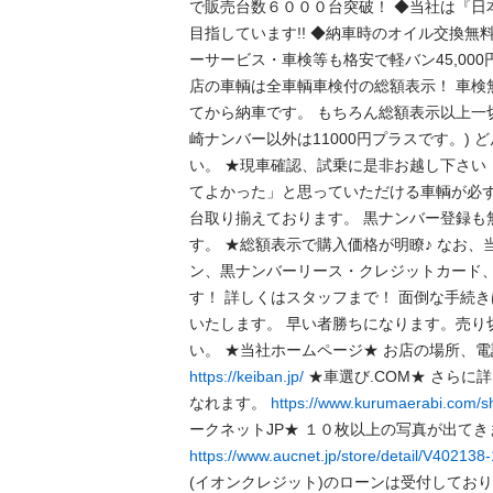
で販売台数６０００台突破！ ◆当社は『日
目指しています!! ◆納車時のオイル交換無料
ーサービス・車検等も格安で軽バン45,000
店の車輌は全車輌車検付の総額表示！ 車検
てから納車です。 もちろん総額表示以上一
崎ナンバー以外は11000円プラスです。)
い。 ★現車確認、試乗に是非お越し下さい
てよかった」と思っていただける車輌が必ず
台取り揃えております。 黒ナンバー登録も
す。 ★総額表示で購入価格が明瞭♪ なお
ン、黒ナンバーリース・クレジットカード、P
す！ 詳しくはスタッフまで！ 面倒な手続
いたします。 早い者勝ちになります。売り
https://keiban.jp/
 ★車選び.COM★ さら
なれます。 
https://www.kurumaerabi.com/sh
https://www.aucnet.jp/store/detail/V402138-
(イオンクレジット)のローンは受付してお