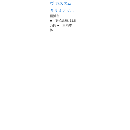
ヴ カスタム
Ｘリミテッ...
横浜市
■ 支払総額: 11.8
万円 ■ 車両本
体...