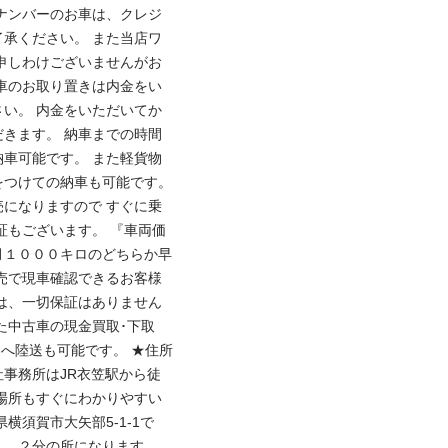
ナンバーのお車は、クレジ
承ください。 また当店ワ
申しわけございませんがお
車のお取り置きは内金をい
い。 内金をいただいてか
きます。 納車までの時間
車可能です。 また軽貨物
つけての納車も可能です。 
になりますので すぐに乗
証もございます。 『車両価
月１０００キロのどちらか早
売で現車確認できるお客様
は、一切保証はありません
た中古車の現金買取･下取
国へ陸送も可能です。 ★住所
社事務所はJR衣笠駅から徒
場所もすぐにわかりやすい
横須賀市大矢部5-1-1で
，２分の所になります。 