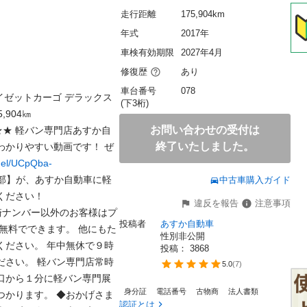
走行距離
175,904km
年式
2017年
車検有効期限
2027年4月
修復歴
あり
車台番号
078
ツ ハイゼットカーゴ デラックス
(下3桁)
04㎞

お問い合わせの受付は
★ 軽バン専門店あすか自
終了いたしました。
、わかりやすい動画です！ ぜ
nel/UCpQba-
子部】が、あすか自動車に軽
中古車購入ガイド
バンを買いに来ました！ こちらもぜひご覧ください！ 
違反を報告
注意事項
川崎ナンバー以外のお客様はプ
投稿者
あすか自動車
無料でできます。 他にもた
性別非公開
ください。 年中無休で９時
投稿： 
3868
ださい。 軽バン専門店常時
5.0
(
7
)
口から１分に軽バン専門展
身分証
電話番号
古物商
法人書類
つかります。 ◆おかげさま
認証とは