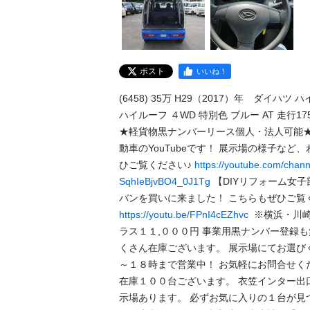
ポスト
いいね！
(6458) 35万 H29（2017）年　ダイハ
ハイルーフ ４WD 特別色 ブルー AT 走行175,9
★軽貨物黒ナンバーリース個人・法人可能★
動車のYouTubeです！ 展示場の様子など
ひご覧ください♪ 
https://youtube.com/chan
SqhIeBjvBO4_0J1Tg
 【DIYリフォーム女
https://youtu.be/FPnI4cEZhvc
  ※横浜・
ラス１１,０００円 事業用黒ナンバー登録も
くさん在庫ございます。 展示場にてお選び
～１８時まで営業中！ お気軽にお問合せく
在庫１００台ございます。 衣笠インター出
示場あります。 必ずお気に入りの１台が見