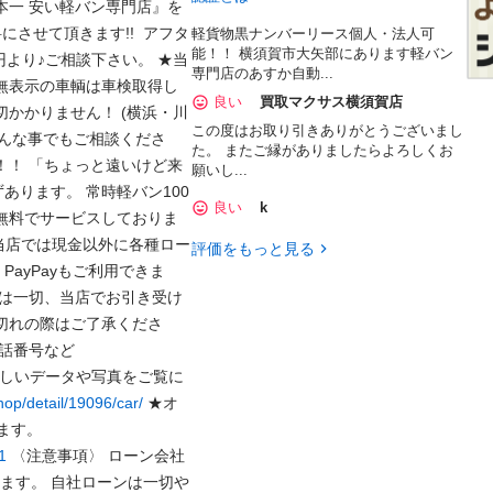
本一 安い軽バン専門店』を
にさせて頂きます!!  アフタ
軽貨物黒ナンバーリース個人・法人可
能！！ 横須賀市大矢部にあります軽バン
円より♪ご相談下さい。 ★当
専門店のあすか自動...
無表示の車輌は車検取得し
良い
買取マクサス横須賀店
切かかりません！ (横浜・川
この度はお取り引きありがとうございまし
 どんな事でもご相談くださ
た。 またご縁がありましたらよろしくお
！！ 「ちょっと遠いけど来
願いし...
あります。 常時軽バン100
良い
k
無料でサービスしておりま
、当店では現金以外に各種ロー
評価をもっと見る
ayPayもご利用できま
きは一切、当店でお引き受け
切れの際はご了承くださ
い。 ★当社ホームページ★ お店の場所、電話番号など 
に詳しいデータや写真をご覧に
op/detail/19096/car/
 ★オ
ークネットJP★ １０枚以上の写真が出てきます。 
1
 〈注意事項〉 ローン会社
ります。 自社ローンは一切や