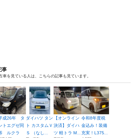
記事
 神奈川 中古車を見ている人は、こちらの記事も見ています。
平成26年 タ
ダイハツ タン
【オンライン
令和8年度税
ントエグゼ同
ト カスタムＶ
決済】ダイハ
金込み！装備
等 ルクラ
Ｓ （なし...
ツ 軽トラ M...
充実！L375...