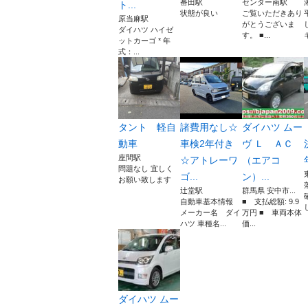
番田駅
センター南駅
ト...
状態が良い
ご覧いただきあり
原当麻駅
がとうございま
ダイハツ ハイゼ
す。 ■...
ットカーゴ * 年
式：...
タント 軽自
諸費用なし☆
ダイハツ ムー
動車
車検2年付き
ヴ Ｌ ＡＣ
座間駅
☆アトレーワ
（エアコ
問題なし 宜しく
ゴ...
ン）...
お願い致します
辻堂駅
群馬県 安中市...
自動車基本情報
■ 支払総額: 9.9
メーカー名 ダイ
万円 ■ 車両本体
ハツ 車種名...
価...
ダイハツ ムー