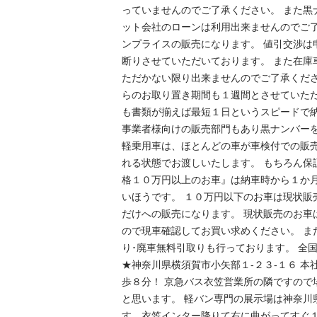
っていませんのでご了承ください。 また黒
ット会社のローンは利用出来ませんのでご了
ンプライスの販売になります。 値引交渉は
断りさせていただいております。 また在庫
ただかない限り出来ませんのでご了承くださ
らのお取り置き期間も１週間とさせていただ
も書類が揃えば最短１日というスピードで納
事業者様向けの販売部門もあり黒ナンバーを
軽乗用車は、ほとんどの車が車検付での販売
れる状態でお渡しいたします。 もちろん保
格１０万円以上のお車』は納車時から１か
いほうです。 １０万円以下のお車は現状販
だけへの販売になります。 現状販売のお車
ので現車確認してお買い求めください。 ま
り･廃車無料引取りも行っております。 全
★神奈川県横須賀市小矢部１-２３-１６ 本
歩８分！ 京急バス衣笠営業所の隣ですので
と思います。 軽バン専門の展示場は神奈川県
す。衣笠インター降りて右に曲がってすぐ１