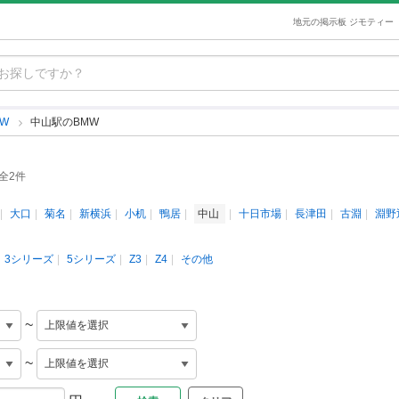
地元の掲示板 ジモティー
MW
中山駅のBMW
全2件
大口
菊名
新横浜
小机
鴨居
中山
十日市場
長津田
古淵
淵野
3シリーズ
5シリーズ
Z3
Z4
その他
~
~