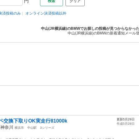
円
クリア
決済投稿のみ
オンライン決済投稿以外
中山(JR横浜線)のBMWでお探しの投稿が見つからなかっ
中山(JR横浜線)のBMWの新着通知メール
更新5月29日
ペ交換下取りOK実走行81000k
作成5月28日
年
神奈川
横浜市
中山駅
3シリーズ