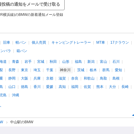
着投稿の通知をメールで受け取る
JR横浜線)のBMWの新着通知メール登録
旧車
軽バン
個人売買
キャンピングトレーラー
MT車
17クラウン
インパラ
箱バン
海道
青森
岩手
宮城
秋田
山形
福島
新潟
富山
石川
梨
長野
東京
埼玉
千葉
神奈川
茨城
栃木
群馬
愛知
重
静岡
大阪
兵庫
京都
滋賀
奈良
和歌山
鳥取
島根
島
山口
徳島
香川
愛媛
高知
福岡
佐賀
熊本
大分
長崎
児島
沖縄
へ
MW
中山駅のBMW