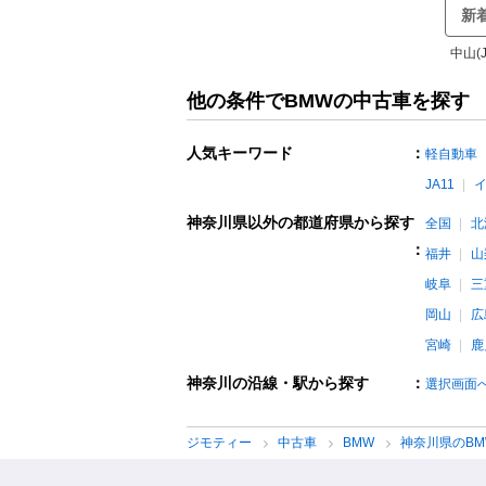
新
中山(
他の条件でBMWの中古車を探す
人気キーワード
：
軽自動車
JA11
神奈川県以外の都道府県から探す
全国
北
：
福井
山
岐阜
三
岡山
広
宮崎
鹿
神奈川の沿線・駅から探す
：
選択画面
ジモティー
中古車
BMW
神奈川県のB