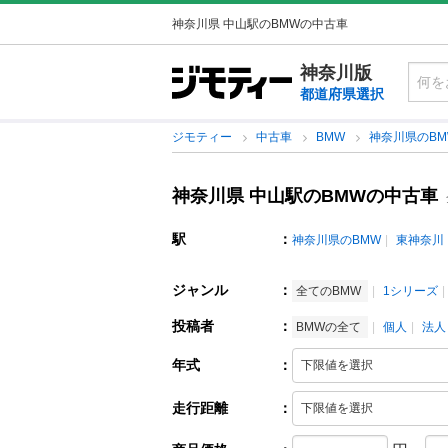
神奈川県 中山駅のBMWの中古車
神奈川版
都道府県選択
ジモティー
中古車
BMW
神奈川県のB
神奈川県 中山駅のBMWの中古車
駅
：
神奈川県のBMW
東神奈川
ジャンル
：
全てのBMW
1シリーズ
投稿者
：
BMWの全て
個人
法人
年式
：
走行距離
：