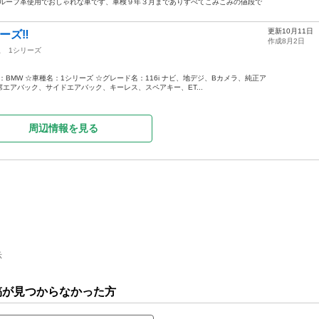
ンルーフ革使用でおしゃれな車です、車検９年３月までありすべてこみこみの値段で
更新10月11日
ーズ‼️
作成8月2日
駅
1シリーズ
：BMW ☆車種名：1シリーズ ☆グレード名：116i ナビ、地デジ、Bカメラ、純正ア
エアバック、サイドエアバック、キーレス、スペアキー、ET...
周辺情報を見る
示
投稿が見つからなかった方