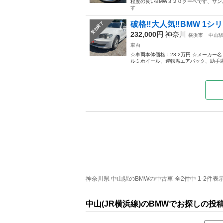
程度の良いBMW３２０クーペです、サ
す
破格‼️大人気‼️BMW 1シリ
受付終了
232,000円
神奈川
横浜市
中山
車両
☆車両本体価格：23.2万円 ☆メーカー名
ルミホイール、運転席エアバック、助手席
神奈川県 中山駅のBMWの中古車 全2件中 1-2件表
中山(JR横浜線)のBMWでお探しの