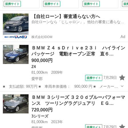
アルモード付 純正
済 純正本革シー
３００馬力トルク３
済
提携サイト
提携サイト
提携サイト
提
本革シート シート
ト シートヒータ
６．７１キロ・ディ
ト
ヒーター 純正ナ
ー ８速オートマチ
ーラー記録簿付・ア
ー
【自社ローン】審査通らない方へ
ビ ヘッドオイル漏
ック コンフォート
ルカンターラシー
ッ
自社ローンなら「じしゃロン」。他社の審査に通らなか
れ無し フロントブ
アクセス 純正ナビ
ト・カスタム車両・
ア
った方も
レーキパッド新品
ゲーション 電動リ
バックカメラ・前後
ゲ
純正１７インチアル
アゲートフットセン
ドライブレコーダ
ア
Ad
株式会社IDOM
ミホイール （検
サー付き 純正１７
ー・ＤＶＤ再生
サ
8.8）
インチアルミホイー
（検9.7）
イ
ＢＭＷ Ｚ４ ｓＤｒｉｖｅ２３ｉ ハイライン
ル （なし）
ル
パッケージ 電動オープン正常 直６…
900,000円
Z4
81,000km
2009年
7月29日
提携サイト
愛甲郡
■ 支払総額: 99万円 ■ 車両本体価格： 900,000 円 ■ メーカー
名： ＢＭＷ ■ 車種名： Ｚ４ ■ グレード名： ｓＤｒｉｖｅ２
神奈川
愛甲郡
Z4
ＢＭＷ ３シリーズ ３２０ｄブルーパフォーマ
３ｉ ハイラインパッケージ 電動オープン正常 直６ ２５００ｃ
ンス ツーリングラグジュアリ ＥＧ…
ｃ ６速ＡＴマニ...
720,000円
3シリーズ
81,000km
2013年
7月29日
提携サイト