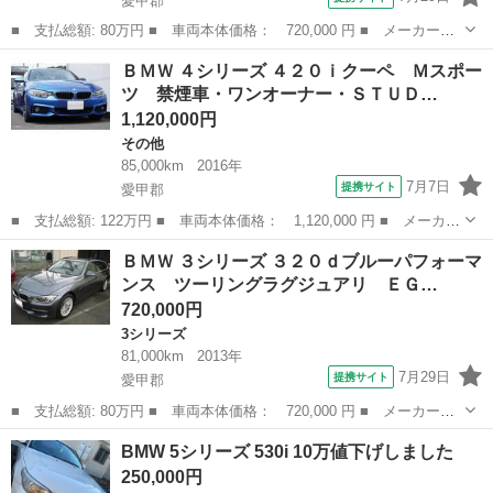
愛甲郡
■ 支払総額: 80万円 ■ 車両本体価格： 720,000 円 ■ メーカー
名： ＢＭＷ ■ 車種名： ３シリーズ ■ グレード名： ３２０ｄ
神奈川
愛甲郡
3シリーズ
ＢＭＷ ４シリーズ ４２０ｉクーペ Ｍスポー
ブルーパフォーマンス ツーリングラグジュアリ ＥＧＲ分解洗浄・
ツ 禁煙車・ワンオーナー・ＳＴＵＤ…
ＤＰＦクリーニン...
1,120,000円
その他
85,000km
2016年
7月7日
提携サイト
愛甲郡
■ 支払総額: 122万円 ■ 車両本体価格： 1,120,000 円 ■ メーカー
名： ＢＭＷ ■ 車種名： ４シリーズ ■ グレード名： ４２０ｉ
神奈川
愛甲郡
その他
ＢＭＷ ３シリーズ ３２０ｄブルーパフォーマ
クーペ Ｍスポーツ 禁煙車・ワンオーナー・ＳＴＵＤＥＩＥ製コン
ンス ツーリングラグジュアリ ＥＧ…
ピューター...
720,000円
3シリーズ
81,000km
2013年
7月29日
提携サイト
愛甲郡
■ 支払総額: 80万円 ■ 車両本体価格： 720,000 円 ■ メーカー
名： ＢＭＷ ■ 車種名： ３シリーズ ■ グレード名： ３２０ｄ
神奈川
愛甲郡
3シリーズ
BMW 5シリーズ 530i 10万値下げしました
ブルーパフォーマンス ツーリングラグジュアリ ＥＧＲ分解洗浄・
250,000円
ＤＰＦクリーニン...