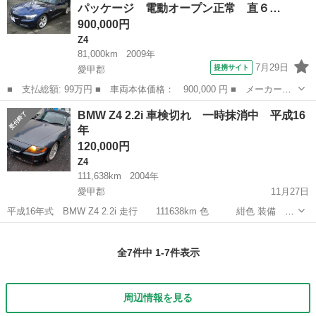
パッケージ 電動オープン正常 直６…
900,000円
Z4
81,000km
2009年
7月29日
提携サイト
愛甲郡
■ 支払総額: 99万円 ■ 車両本体価格： 900,000 円 ■ メーカー
名： ＢＭＷ ■ 車種名： Ｚ４ ■ グレード名： ｓＤｒｉｖｅ２
神奈川
愛甲郡
Z4
BMW Z4 2.2i 車検切れ 一時抹消中 平成16
３ｉ ハイラインパッケージ 電動オープン正常 直６ ２５００ｃ
年
ｃ ６速ＡＴマニ...
120,000円
Z4
111,638km
2004年
愛甲郡
11月27日
平成16年式 BMW Z4 2.2i 走行 111638km 色 紺色 装備
電動オープン(動作不良).ナビ(不具合)、ETC付き。鍵１つ。 傷や汚れ
神奈川
愛甲郡
Z4
紺色
塗装剥がれあり。ハイマウントストップランプ故障 バッ...
全7件中 1-7件表示
周辺情報を見る