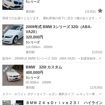
5シリーズ
番田駅
1月25日
現状でのお譲りとなります。 運転席側の前下に目立つ傷があります。
細かい傷などは現車見ていただければかと思います。 走行距離
神奈川
愛甲郡
番田駅
5シリーズ
走行距離
2009年式 BMW 3シリーズ 320i（ABA-
1080000キロ 平成19年式 セルモーター新品です！！ 見ての通り左後
VA20）
ろのタイヤがパンク...
320,000円
3シリーズ
114,000km
2009年
番田駅
12月6日
販売中：2009年式 BMW 3シリーズ 320i（ABA-VA20） • 初度登録年
月：2009年12月（平成21年12月） • グレード：320i • 型式：ABA-
神奈川
愛甲郡
番田駅
3シリーズ
ミッション
BMW 320I カスタム
VA20 • エンジン：1.99L（2.0L）...
400,000円
3シリーズ
65,000km
2008年
番田駅
12月29日
カラー···ホワイト ボディタイプ···セダン 燃料タイプ···レギュラー車 年
式···平成18年式 走行距離···6万 〜 6.9万km カスタム総額150万かかっ
神奈川
愛甲郡
番田駅
3シリーズ
走行距離
ＢＭＷ Ｚ４ ｓＤｒｉｖｅ２３ｉ ハイライン
てます BEAMコンプリート 距離64,500km マフ...