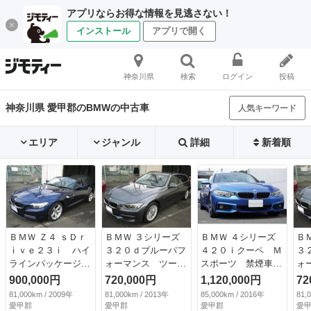
アプリならお得な情報を見逃さない！
インストール
アプリで開く
神奈川県
検索
ログイン
投稿
神奈川県 愛甲郡のBMWの中古車
人気キーワード
エリア
ジャンル
詳細
新着順
ＢＭＷ Ｚ４ ｓＤｒ
ＢＭＷ ３シリーズ
ＢＭＷ ４シリーズ
Ｂ
ｉｖｅ２３ｉ ハイ
３２０ｄブルーパフ
４２０ｉクーペ Ｍ
３
ラインパッケージ
ォーマンス ツーリ
スポーツ 禁煙車・
ォ
電動オープン正常
ングラグジュアリ
ワンオーナー・ＳＴ
ン
900,000円
720,000円
1,120,000円
72
直６ ２５００ｃ
ＥＧＲ分解洗浄・Ｄ
ＵＤＥＩＥ製コンピ
Ｅ
81,000km / 2009年
81,000km / 2013年
85,000km / 2016年
81,
ｃ ６速ＡＴマニュ
ＰＦクリーニング
ューターチューン・
Ｐ
愛甲郡
愛甲郡
愛甲郡
愛