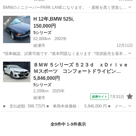
BMWのミニクーパーPARK LANEになります。 ・屋根を黒く塗装して
ます。 ・外装も綺麗(多少のすりきずはありますが、大きな傷や損傷無
神奈川
綾瀬市
長後駅
その他
ミニクーパー
H 12年,BMW 525i,
し) ・走行距離が走ってません。(写真にて確認して下さい) ・ナンバー
150,000円
がついて...
5シリーズ
62,000km
2002年
綾瀬市
12月11日
*現車確認、試乗可能です. *基本問題なく走ります. *現状販売を基本と
しておりますので、如何なる理由でもノークレーム、ノーリターンで
神奈川
綾瀬市
5シリーズ
ミッション
ＢＭＷ ５シリーズ ５２３ｄ ｘＤｒｉｖｅ
御願いします。 *基本的には現車引取りでお願いします. *エンジン、...
Ｍスポーツ コンフォートドライビン…
5,846,000円
5シリーズ
2,200km
2025年
7月31日
提携サイト
綾瀬市
■ 支払総額: 588.7万円 ■ 車両本体価格： 5,846,000 円 ■ メーカ
ー名： ＢＭＷ ■ 車種名： ５シリーズ ■ グレード名： ５２３
神奈川
綾瀬市
5シリーズ
ｄ ｘＤｒｉｖｅ Ｍスポーツ コンフォートドライビングＰＫＧ
全9件中 1-9件表示
１４．９...