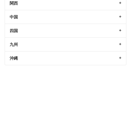
関西
中国
四国
九州
沖縄