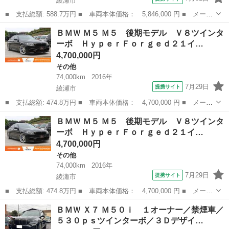
綾瀬市
■ 支払総額: 588.7万円 ■ 車両本体価格： 5,846,000 円 ■ メーカ
ー名： ＢＭＷ ■ 車種名： ５シリーズ ■ グレード名： ５２３
神奈川
綾瀬市
5シリーズ
ＢＭＷ Ｍ５ Ｍ５ 後期モデル Ｖ８ツインタ
ｄ ｘＤｒｉｖｅ Ｍスポーツ コンフォートドライビングＰＫＧ
ーボ ＨｙｐｅｒＦｏｒｇｅｄ２１イ…
１４．９...
4,700,000円
その他
74,000km
2016年
7月29日
提携サイト
綾瀬市
■ 支払総額: 474.8万円 ■ 車両本体価格： 4,700,000 円 ■ メーカ
ー名： ＢＭＷ ■ 車種名： Ｍ５ ■ グレード名： Ｍ５ 後期モ
神奈川
綾瀬市
その他
ＢＭＷ Ｍ５ Ｍ５ 後期モデル Ｖ８ツインタ
デル Ｖ８ツインターボ ＨｙｐｅｒＦｏｒｇｅｄ２１インチＡＷ
ーボ ＨｙｐｅｒＦｏｒｇｅｄ２１イ…
シルバー...
4,700,000円
その他
74,000km
2016年
7月29日
提携サイト
綾瀬市
■ 支払総額: 474.8万円 ■ 車両本体価格： 4,700,000 円 ■ メーカ
ー名： ＢＭＷ ■ 車種名： Ｍ５ ■ グレード名： Ｍ５ 後期モ
神奈川
綾瀬市
その他
ＢＭＷ Ｘ７ Ｍ５０ｉ １オーナー／禁煙車／
デル Ｖ８ツインターボ ＨｙｐｅｒＦｏｒｇｅｄ２１インチＡＷ
５３０ｐｓツインターボ／３Ｄデザイ…
シルバー...