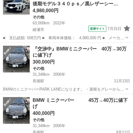
後期モデル３４０ｐｓ／黒レザーシー…
4,980,000円
その他
63,000km
2022年
7月31日
提携サイト
綾瀬市
■ 支払総額: 508万円 ■ 車両本体価格： 4,980,000 円 ■ メーカー
名： ＢＭＷ ■ 車種名： Ｘ３ ■ グレード名： Ｍ４０ｄ １オ
神奈川
綾瀬市
その他
『交渉中』BMWミニクーパー 40万→30万
ーナー／禁煙車／後期モデル３４０ｐｓ／黒レザーシート／ベンチレ
に値下げ
ーター／ヒ...
300,000円
その他
31,348km
2006年
長後駅
11月13日
BMWのミニクーパーPARK LANEになります。 ・屋根をグレーから黒
に塗装しています。 ・外装も年式からすると綺麗な方かと思います。
神奈川
綾瀬市
長後駅
その他
車両
BMW ミニクーパー 45万→40万に値下
（多少の擦り傷はありますが、通常に乗っての擦り傷・大きな損傷や
げ
擦った傷はありません...
400,000円
その他
31,348km
2006年
長後駅
9月11日