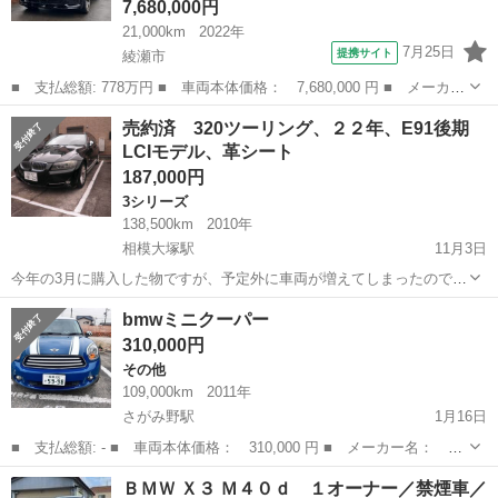
7,680,000円
21,000km
2022年
7月25日
提携サイト
綾瀬市
■ 支払総額: 778万円 ■ 車両本体価格： 7,680,000 円 ■ メーカー
名： ＢＭＷ ■ 車種名： Ｘ７ ■ グレード名： Ｍ５０ｉ １オ
神奈川
綾瀬市
BMW
売約済 320ツーリング、２２年、E91後期
ーナー／禁煙車／５３０ｐｓツインターボ／３Ｄデザインフロントリ
LCIモデル、革シート
ップ／ウェ...
187,000円
3シリーズ
138,500km
2010年
相模大塚駅
11月3日
今年の3月に購入した物ですが、予定外に車両が増えてしまったので
掲載してみています。 直噴エンジンで燃費が改善された２０１０年発
神奈川
綾瀬市
相模大塚駅
3シリーズ
車両
bmwミニクーパー
売モデルの DBA-US20です。 外装はメタリックブラック（ベンツだ
310,000円
とダイアモンドブ...
その他
109,000km
2011年
さがみ野駅
1月16日
■ 支払総額: - ■ 車両本体価格： 310,000 円 ■ メーカー名：
bmwミニクーパー ■ 車種名： CBA-ZA16 ■ グレード名： クロス
神奈川
綾瀬市
さがみ野駅
その他
ミニクーパー
ＢＭＷ Ｘ３ Ｍ４０ｄ １オーナー／禁煙車／
オーバー ■ 排気量： 1600cc ■ ドア枚数： 5D ■ 年...