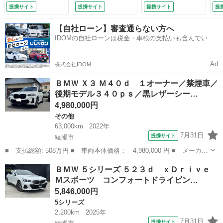
テアリングヒター／
プレイ アンビエン
ー 社外テールラン
ー
提携サイト
提携サイト
提携サイト
提
ハーマンカードン／
トライト ＨＵＤ
プ エアロ 社外ス
プ
パノラマルーフ／ド
ＥＴＣ ドラレコ
テアリング シート
テ
【自社ローン】審査通らない方へ
ライビングアシスト
アラウンドビューモ
ヒーター＆ベンチレ
ヒ
IDOMの自社ローンは税金・車検の支払いも含んでいる
プロフェッショナル
ニター 黒革シー
ーター ＥＴＣ 全
ー
ので毎月の支払額は一定
／ハイラインＰＧ
ト シートヒータ
周囲カメラ ＨＵＤ
周
（検10.4）
ー 純正１９インチ
（検9.8）
（検
Ad
株式会社IDOM
アルミホイール
（車検整備付）
ＢＭＷ Ｘ３ Ｍ４０ｄ １オーナー／禁煙車／
後期モデル３４０ｐｓ／黒レザーシー…
4,980,000円
その他
63,000km
2022年
7月31日
提携サイト
綾瀬市
■ 支払総額: 508万円 ■ 車両本体価格： 4,980,000 円 ■ メーカー
名： ＢＭＷ ■ 車種名： Ｘ３ ■ グレード名： Ｍ４０ｄ １オ
神奈川
綾瀬市
その他
ＢＭＷ ５シリーズ ５２３ｄ ｘＤｒｉｖｅ
ーナー／禁煙車／後期モデル３４０ｐｓ／黒レザーシート／ベンチレ
Ｍスポーツ コンフォートドライビン…
ーター／ヒ...
5,846,000円
5シリーズ
2,200km
2025年
7月31日
提携サイト