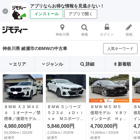
アプリならお得な情報を見逃さない！
インストール
アプリで開く
神奈川県
検索
ログイン
投稿
神奈川県 綾瀬市のBMWの中古車
人気キーワード
エリア
ジャンル
詳細
新着順
ＢＭＷ Ｘ３ Ｍ４０
ＢＭＷ ５シリーズ
ＢＭＷ Ｍ５ Ｍ５
Ｂ
ｄ １オーナー／禁
５２３ｄ ｘＤｒｉ
後期モデル Ｖ８ツ
後
煙車／後期モデル３
ｖｅ Ｍスポーツ
インターボ Ｈｙｐ
イ
４０ｐｓ／黒レザー
コンフォートドライ
ｅｒＦｏｒｇｅｄ２
ｅ
4,980,000円
5,846,000円
4,700,000円
4,
シート／ベンチレー
ビングＰＫＧ １
１インチＡＷ シル
１
63,000km / 2022年
2,200km / 2025年
74,000km / 2016年
74,
ター／ヒーター／ス
４．９インチディス
バーストーンレザ
バ
綾瀬市
綾瀬市
綾瀬市
綾