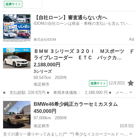
オートクルーズコン
提携サイト
トロール アルミホ
イール オートライ
【自社ローン】審査通らない方へ
ト パワーシート
IDOMの自社ローンは税金・車検の支払いも含んでいる
ターボ スマートキ
ので毎月の支払額は一定
ー アイドリングス
トップ 電動格納ミ
Ad
株式会社IDOM
ラー （検9.12）
ＢＭＷ ３シリーズ ３２０ｉ Ｍスポーツ ド
ライブレコーダー ＥＴＣ バックカ…
2,188,000円
3シリーズ
69,547km
2020年
12月20日
提携サイト
南足柄市
■ 支払総額: 228.8万円 ■ 車両本体価格： 2,188,000 円 ■ メーカ
ー名： ＢＭＷ ■ 車種名： ３シリーズ ■ グレード名： ３２０
神奈川
南足柄市
3シリーズ
BMWe46希少純正カラーセミカスタム
ｉ Ｍスポーツ ドライブレコーダー ＥＴＣ バックカメラ ナ
450,000円
ビ クリア...
97,000km
2000年
南足柄市
10月3日
見ての通り一通りやってみました(*^_^*) 希少なイエローゴールド ヘッ