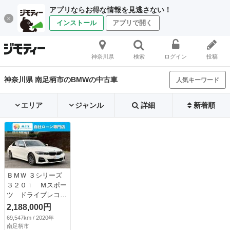
アプリならお得な情報を見逃さない！
インストール
アプリで開く
神奈川県
検索
ログイン
投稿
神奈川県 南足柄市のBMWの中古車
人気キーワード
エリア
ジャンル
詳細
新着順
ＢＭＷ ３シリーズ
３２０ｉ Ｍスポー
ツ ドライブレコー
ダー ＥＴＣ バッ
2,188,000円
クカメラ ナビ ク
69,547km / 2020年
リアランスソナー
南足柄市