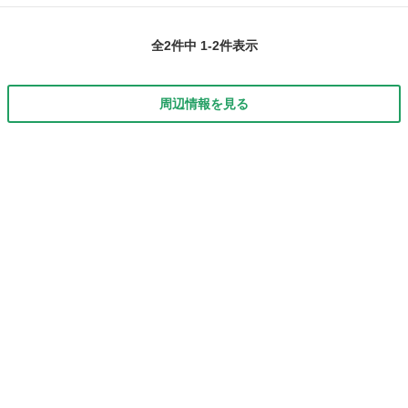
ドライト、テールランプ フロントスピーカー HDDナビ ETC ワーク19
神奈川
南足柄市
BMW
ワンボックスカー
インチ タイヤゴム9部山 オープンカーになります(^o^) ...
全2件中 1-2件表示
周辺情報を見る