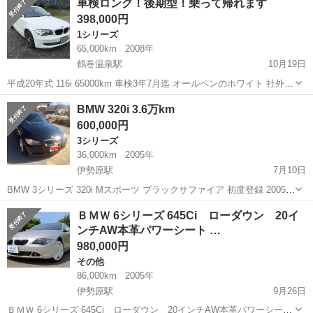
車検ロング！後期型！乗って帰れます
ｉ カブリオレ 電動オープン 黒革シート ＥＴＣ ドライブレコ
398,000円
ーダー シー...
1シリーズ
65,000km
2008年
鶴巻温泉駅
10月19日
平成20年式 116i 65000km 車検3年7月迄 オールペンのホワイト 社外ア
ルミ HDDナビ 地デジ ETC 現状車扱いになりますので一切クレームは
神奈川
伊勢原市
鶴巻温泉駅
1シリーズ
ロング
BMW 320i 3.6万km
対応できません。 車検付きですのですぐに乗れます。 名義変更は10
600,000円
日...
3シリーズ
36,000km
2005年
伊勢原駅
7月10日
BMW 3シリーズ 320i Mスポーツ ブラックサファイア 初度登録 2005年
走行距離 3.6万km 排気量 1990cc 車検 H31年 1月迄 禁煙車 装備品 サ
神奈川
伊勢原市
伊勢原駅
3シリーズ
ＢＭＷ 6シリーズ 645Ci ローダウン 20イ
ンルーフ ステアリングリモコン パワーシー...
ンチAW本革パワーシート …
オートパワーウインド
980,000円
その他
86,000km
2005年
伊勢原駅
9月26日
ＢＭＷ 6シリーズ 645Ci ローダウン 20インチAW本革パワーシー