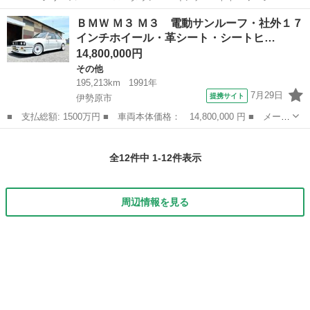
ト （シルバー） クーペ 本体価格 980,000円 年式(初度登録
神奈川
伊勢原市
伊勢原駅
その他
6シリーズ
ＢＭＷ Ｍ３ Ｍ３ 電動サンルーフ・社外１７
年):2005(H17) 走行距離:8.6万km 修復歴:な...
インチホイール・革シート・シートヒ…
14,800,000円
その他
195,213km
1991年
7月29日
提携サイト
伊勢原市
■ 支払総額: 1500万円 ■ 車両本体価格： 14,800,000 円 ■ メーカ
ー名： ＢＭＷ ■ 車種名： Ｍ３ ■ グレード名： Ｍ３ 電動サ
神奈川
伊勢原市
その他
ンルーフ・社外１７インチホイール・革シート・シートヒーター・ナ
全12件中 1-12件表示
ルディス...
周辺情報を見る