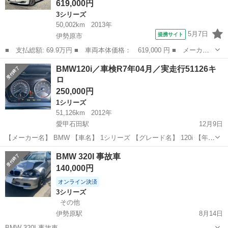
619,000円
3シリーズ
50,002km
2013年
5月7日
提携サイト
伊勢原市
■ 支払総額: 69.9万円 ■ 車両本体価格： 619,000 円 ■ メーカー
名： ＢＭＷ ■ 車種名： ３シリーズ ■ グレード名： ３２０
神奈川
伊勢原市
3シリーズ
BMW120i／車検R7年04月／実走行51126キ
ｉ ワンオーナー ＬＥＤヘッドライト パワーシート キーレスゴ
ロ
ー ■ 排気量...
250,000円
1シリーズ
51,126km
2012年
愛甲石田駅
12月9日
【メーカー名】 BMW 【車名】 1シリーズ 【グレード名】 120i 【年
式】 平成24年4月 【走行距離】 51126キロ 【車検】 R7年04月 【排気
神奈川
伊勢原市
愛甲石田駅
1シリーズ
ミッション
BMW 320I 事故車
量】 ...
140,000円
オンライン決済
3シリーズ
その他
伊勢原駅
8月14日
BMW 320I 事故車