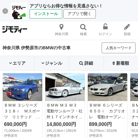
アプリならお得な情報を見逃さない！
インストール
アプリで開く
神奈川県
検索
ログイン
投稿
神奈川県 伊勢原市のBMWの中古車
人気キーワード
エリア
ジャンル
詳細
新着順
ＢＭＷ ３シリーズ
ＢＭＷ Ｍ３ Ｍ３
ＢＭＷ ６シリーズ
Ｂ
３１８ｉ Ｍスポー
電動サンルーフ・社
６５０ｉ カブリオ
３
ツ リミテッド 最
外１７インチホイー
レ 電動オープン
ナ
終モデル・５００台
ル・革シート・シー
黒革シート ＥＴ
ラ
690,000円
14,800,000円
899,000円
61
特別仕様車・エクス
トヒーター・ナルデ
Ｃ ドライブレコー
ト
71,000km / 2004年
195,213km / 1991年
76,075km / 2010年
50,
トリムブルー・純正
ィステアリング・マ
ダー シートヒータ
（
伊勢原市
伊勢原市
伊勢原市
伊