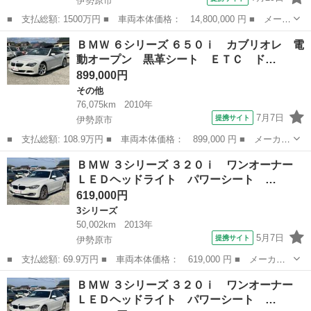
伊勢原市
■ 支払総額: 1500万円 ■ 車両本体価格： 14,800,000 円 ■ メーカ
ー名： ＢＭＷ ■ 車種名： Ｍ３ ■ グレード名： Ｍ３ 電動サ
神奈川
伊勢原市
その他
ＢＭＷ ６シリーズ ６５０ｉ カブリオレ 電
ンルーフ・社外１７インチホイール・革シート・シートヒーター・ナ
動オープン 黒革シート ＥＴＣ ド…
ルディス...
899,000円
その他
76,075km
2010年
7月7日
提携サイト
伊勢原市
■ 支払総額: 108.9万円 ■ 車両本体価格： 899,000 円 ■ メーカー
名： ＢＭＷ ■ 車種名： ６シリーズ ■ グレード名： ６５０
神奈川
伊勢原市
その他
ＢＭＷ ３シリーズ ３２０ｉ ワンオーナー
ｉ カブリオレ 電動オープン 黒革シート ＥＴＣ ドライブレコ
ＬＥＤヘッドライト パワーシート …
ーダー シー...
619,000円
3シリーズ
50,002km
2013年
5月7日
提携サイト
伊勢原市
■ 支払総額: 69.9万円 ■ 車両本体価格： 619,000 円 ■ メーカー
名： ＢＭＷ ■ 車種名： ３シリーズ ■ グレード名： ３２０
神奈川
伊勢原市
3シリーズ
ＢＭＷ ３シリーズ ３２０ｉ ワンオーナー
ｉ ワンオーナー ＬＥＤヘッドライト パワーシート キーレスゴ
ＬＥＤヘッドライト パワーシート …
ー ■ 排気量...