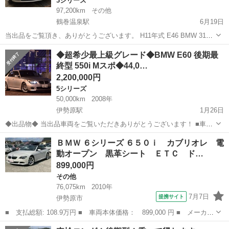
3シリーズ
97,200km
その他
鶴巻温泉駅
6月19日
当出品をご覧頂き、ありがとうございます。 H11年式 E46 BMW 318i
5速マニュアル お譲り致します。 素晴らしいスポーツセダンを、是
神奈川
伊勢原市
鶴巻温泉駅
3シリーズ
◆超希少最上級グレード◆BMW E60 後期最
非、貴方の愛車遍歴に！ 諸費用は、リサイクル:16980円のみ...
終型 550i Mスポ◆44,0…
2,200,000円
5シリーズ
50,000km
2008年
伊勢原駅
1月26日
◆出品物◆ 当出品車両をご覧いただきありがとうございます！ ■車両
詳細■ メーカー: BMW 車種: ５シリーズ グレード: 550i Mスポーツ 車
神奈川
伊勢原市
伊勢原駅
5シリーズ
車両
ＢＭＷ ６シリーズ ６５０ｉ カブリオレ 電
体番号：WBANW52000***...
動オープン 黒革シート ＥＴＣ ド…
899,000円
その他
76,075km
2010年
7月7日
提携サイト
伊勢原市
■ 支払総額: 108.9万円 ■ 車両本体価格： 899,000 円 ■ メーカー
名： ＢＭＷ ■ 車種名： ６シリーズ ■ グレード名： ６５０
神奈川
伊勢原市
その他