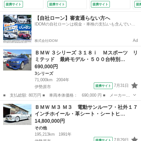
１８インチアルミ・
ッドレーン製エアサ
ー （車検整備付）
提携サイト
提携サイト
提携サイト
提
ＨＩＤ・社外ナビ・
ス・ＥＴＣ・５ＭＴ
バックカメラ・ＥＴ
（車検整備付）
【自社ローン】審査通らない方へ
Ｃ （検9.8）
IDOMの自社ローンは税金・車検の支払いも含んでいる
ので毎月の支払額は一定
Ad
株式会社IDOM
ＢＭＷ ３シリーズ ３１８ｉ Ｍスポーツ リ
ミテッド 最終モデル・５００台特別…
690,000円
3シリーズ
71,000km
2004年
7月31日
提携サイト
伊勢原市
■ 支払総額: 80万円 ■ 車両本体価格： 690,000 円 ■ メーカー
名： ＢＭＷ ■ 車種名： ３シリーズ ■ グレード名： ３１８
神奈川
伊勢原市
3シリーズ
ＢＭＷ Ｍ３ Ｍ３ 電動サンルーフ・社外１７
ｉ Ｍスポーツ リミテッド 最終モデル・５００台特別仕様車・エ
インチホイール・革シート・シートヒ…
クストリムブルー・...
14,800,000円
その他
195,213km
1991年
7月29日
提携サイト