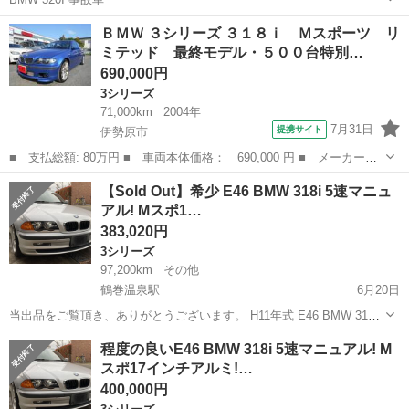
神奈川
伊勢原市
伊勢原駅
3シリーズ
事故
ＢＭＷ ３シリーズ ３１８ｉ Ｍスポーツ リ
ミテッド 最終モデル・５００台特別…
690,000円
3シリーズ
71,000km
2004年
7月31日
提携サイト
伊勢原市
■ 支払総額: 80万円 ■ 車両本体価格： 690,000 円 ■ メーカー
名： ＢＭＷ ■ 車種名： ３シリーズ ■ グレード名： ３１８
神奈川
伊勢原市
3シリーズ
【Sold Out】希少 E46 BMW 318i 5速マニュ
ｉ Ｍスポーツ リミテッド 最終モデル・５００台特別仕様車・エ
アル! Mスポ1…
クストリムブルー・...
383,020円
3シリーズ
97,200km
その他
鶴巻温泉駅
6月20日
当出品をご覧頂き、ありがとうございます。 H11年式 E46 BMW 318i
5速マニュアル お譲り致します。 屋内保管しておりますので、夜間の
神奈川
伊勢原市
鶴巻温泉駅
3シリーズ
希少
程度の良いE46 BMW 318i 5速マニュアル! M
現車確認も可能です。 素晴らしいスポーツセダンを、是非、貴方...
スポ17インチアルミ!…
400,000円