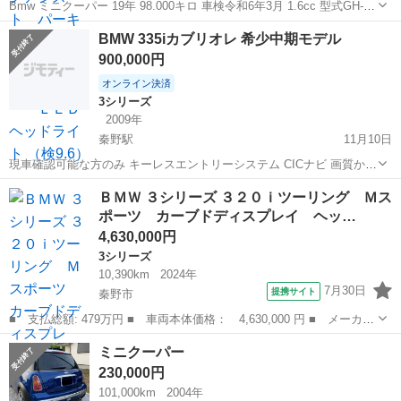
Bmw ミニクーパー 19年 98.000キロ 車検令和6年3月 1.6cc 型式GH-
RA16 ETC,バックカメラあり 多少キズあり エンジン、ミッション問題
神奈川
秦野市
秦野駅
その他
ミニクーパー
BMW 335iカブリオレ 希少中期モデル
はないです。 現車確認いつでも可能です。 ¥180,000
900,000円
オンライン決済
3シリーズ
2009年
秦野駅
11月10日
現車確認可能な方のみ キーレスエントリーシステム CICナビ 画質かな
りきれいです 初年度登録 平成21年11月 車検 令和5年2月 走行距離 10
神奈川
秦野市
秦野駅
3シリーズ
カブリオレ
ＢＭＷ ３シリーズ ３２０ｉツーリング Ｍス
万弱 修理歴なし
ポーツ カーブドディスプレイ ヘッ…
4,630,000円
3シリーズ
10,390km
2024年
7月30日
提携サイト
秦野市
■ 支払総額: 479万円 ■ 車両本体価格： 4,630,000 円 ■ メーカー
名： ＢＭＷ ■ 車種名： ３シリーズ ■ グレード名： ３２０ｉ
神奈川
秦野市
3シリーズ
ミニクーパー
ツーリング Ｍスポーツ カーブドディスプレイ ヘッドアップディ
230,000円
スプレイ ...
101,000km
2004年