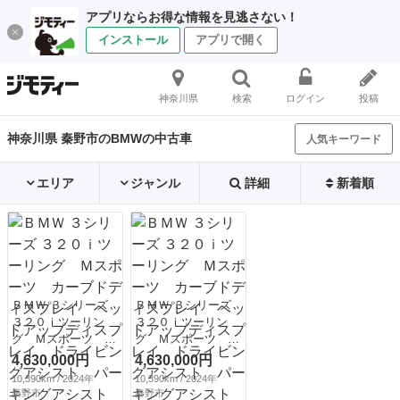
アプリならお得な情報を見逃さない！
インストール
アプリで開く
神奈川県
検索
ログイン
投稿
神奈川県 秦野市のBMWの中古車
人気キーワード
エリア
ジャンル
詳細
新着順
ＢＭＷ ３シリーズ
ＢＭＷ ３シリーズ
３２０ｉツーリン
３２０ｉツーリン
グ Ｍスポーツ カ
グ Ｍスポーツ カ
ーブドディスプレ
ーブドディスプレ
4,630,000円
4,630,000円
イ ヘッドアップデ
イ ヘッドアップデ
10,390km / 2024年
10,390km / 2024年
ィスプレイ ドライ
ィスプレイ ドライ
秦野市
秦野市