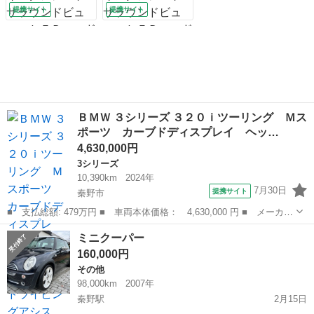
ビングアシスト パ
ビングアシスト パ
提携サイト
提携サイト
ーキングアシスト
ーキングアシスト
サラウンドビュー
サラウンドビュー
ＬＥＤヘッドライト
ＬＥＤヘッドライト
（検9.6）
（検9.6）
ＢＭＷ ３シリーズ ３２０ｉツーリング Ｍス
ポーツ カーブドディスプレイ ヘッ…
4,630,000円
3シリーズ
10,390km
2024年
7月30日
提携サイト
秦野市
■ 支払総額: 479万円 ■ 車両本体価格： 4,630,000 円 ■ メーカー
名： ＢＭＷ ■ 車種名： ３シリーズ ■ グレード名： ３２０ｉ
神奈川
秦野市
3シリーズ
ミニクーパー
ツーリング Ｍスポーツ カーブドディスプレイ ヘッドアップディ
160,000円
スプレイ ...
その他
98,000km
2007年
秦野駅
2月15日