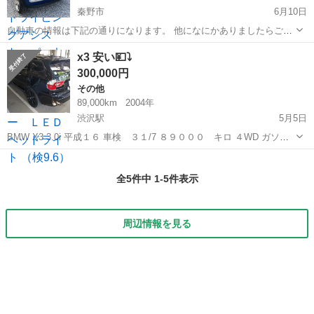
秦野市
6月10日
自動車の情報は下記の通りになります。 他になにかありましたらご質
問下さい。 状態は、中古車のため、多少の擦り傷や目立たない傷はあ
神奈川
秦野市
BMW
ミニクーパー
x3 安い💴⤵️
りますが、凹みや酷い傷、衝突傷(？)のようなものはありません。ま
300,000円
た、問題などもありません、 装...
その他
89,000km
2004年
渋沢駅
5月5日
BMW X3 3.0i 平成１６ 車検 ３１/7 ８９０００ キロ ４WD ガソリ
ン 革シート サンルフー ダブル 漠カメラ 周りちさい 毎日の使用によ
神奈川
秦野市
渋沢駅
その他
4WD
る多少の傷はありますが、何も重要ではありません ...
全5件中 1-5件表示
周辺情報を見る