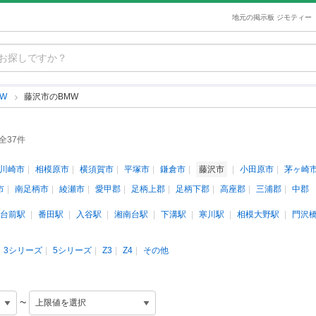
地元の掲示板 ジモティー
MW
藤沢市のBMW
全37件
川崎市
相模原市
横須賀市
平塚市
鎌倉市
藤沢市
小田原市
茅ヶ崎
市
南足柄市
綾瀬市
愛甲郡
足柄上郡
足柄下郡
高座郡
三浦郡
中郡
台前駅
番田駅
入谷駅
湘南台駅
下溝駅
寒川駅
相模大野駅
門沢
3シリーズ
5シリーズ
Z3
Z4
その他
~