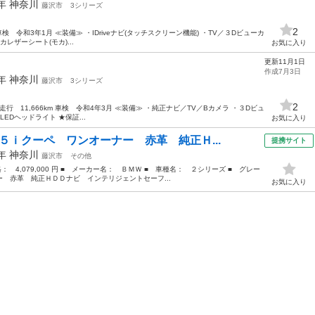
8年
神奈川
藤沢市
3シリーズ
2
7km 車検 令和3年1月 ≪装備≫ ・IDriveナビ(タッチスクリーン機能) ・TV／３Dビューカ
レザーシート(モカ)...
お気に入り
更新11月1日
作成7月3日
9年
神奈川
藤沢市
3シリーズ
2
ーツ 走行 11,666km 車検 令和4年3月 ≪装備≫ ・純正ナビ／TV／Bカメラ ・３Dビュ
EDヘッドライト ★保証...
お気に入り
５ｉクーペ ワンオーナー 赤革 純正Ｈ...
提携サイト
5年
神奈川
藤沢市
その他
格： 4,079,000 円 ■ メーカー名： ＢＭＷ ■ 車種名： ２シリーズ ■ グレー
 赤革 純正ＨＤＤナビ インテリジェントセーフ...
お気に入り