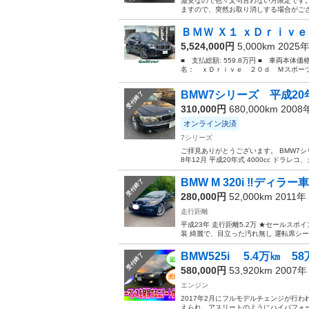
激安なので色々文句言わない方限定です。 
ますので、突然お取り消しする場合がございます。ご
ＢＭＷ Ｘ１ ｘＤｒｉｖｅ
5,524,000円
5,000km 2025
■ 支払総額: 559.8万円 ■ 車両本体価
名： ｘＤｒｉｖｅ ２０ｄ Ｍスポーツ
BMW7シリーズ 平成20年
受付終了
310,000円
680,000km 200
オンライン決済
7シリーズ
ご拝見ありがとうございます。 BMW7シリ
8年12月 平成20年式 4000cc ドラレ
BMW M 320i ‼️ディラー車
受付終了
280,000円
52,000km 2011年
走行距離
平成23年 走行距離5.2万 ★セールスポ
装 綺麗で、目立った汚れ無し 運転席シート
BMW525i 5.4万㎞ 
受付終了
580,000円
53,920km 2007
エンジン
2017年2月にフルモデルチェンジが行
えられ、アスリートのようにハイパフォー