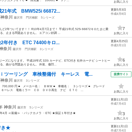
カメラＥＴＣ ■ 排気量： 2000cc ■ ドア...
お気に入り
更新5月3日
年式 BMW525i 66872...
作成4月8日
年
神奈川
藤沢市
門沢橋駅
5シリーズ
7
年ついてます！！ R10年4月7日まで！ 平成21年式 525i 66872キロたまに乗
る、止まる問題ありません。 エアコン好調 ...
お気に入り
更新4月25日
2年付き ETC 74400キロ...
作成3月1日
神奈川
藤沢市
門沢橋駅
3シリーズ
6
ーズになります。 平成18年式 320i カーナビ、ETC付き 社外カーナビ シートヒー
まる、曲がる問題ありません。 外装、傷凹...
お気に入り
ｉツーリング 車検整備付 キーレス 電...
提携サイト
年
神奈川
藤沢市
3シリーズ
 700,000 円 ■ メーカー名： ＢＭＷ ■ 車種名： ３シリーズ ■ グレード
キーレス 電格ミラー ＣＤ ＤＶＤ再生 ナビ ＥＴＣ ...
お気に入り
更新11月1日
作成7月4日
2年
神奈川
藤沢市
5シリーズ
 令和3年4月 ≪装備≫ ・バックカメラ ・ETC ★保証１年付き★
3
お気に入り
更新11月1日
付き★
作成7月4日