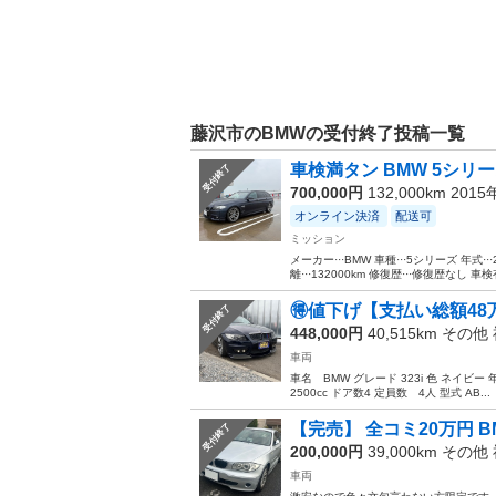
藤沢市のBMWの受付終了投稿一覧
車検満タン BMW 5シリー
受付終了
700,000円
132,000km 201
オンライン決済
配送可
ミッション
メーカー···BMW 車種···5シリーズ 年式··
離···132000km 修復歴···修復歴なし 車検
🉐値下げ【支払い総額48万
受付終了
448,000円
40,515km その他
車両
車名 BMW グレード 323i 色 ネイビー 
2500cc ドア数4 定員数 4人 型式 AB...
【完売】 全コミ20万円 BMW1
受付終了
200,000円
39,000km その他
車両