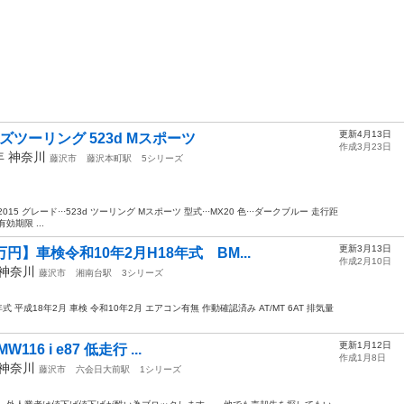
更新4月13日
ズツーリング 523d Mスポーツ
作成3月23日
5年
神奈川
藤沢市
藤沢本町駅
5シリーズ
·2015 グレード···523d ツーリング Mスポーツ 型式···MX20 色···ダークブルー 走行距
有効期限 ...
更新3月13日
円】車検令和10年2月H18年式 BM...
作成2月10日
神奈川
藤沢市
湘南台駅
3シリーズ
年式 平成18年2月 車検 令和10年2月 エアコン有無 作動確認済み AT/MT 6AT 排気量
更新1月12日
16 i e87 低走行 ...
作成1月8日
神奈川
藤沢市
六会日大前駅
1シリーズ