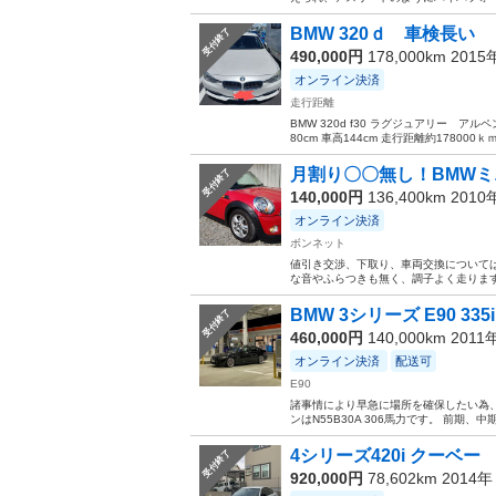
BMW 320ｄ 車検長い
受付終了
490,000円
178,000km 201
オンライン決済
走行距離
BMW 320d f30 ラグジュアリー アルペ
80cm 車高144cm 走行距離約178000ｋ
月割り〇〇無し！BMWミニク
受付終了
140,000円
136,400km 201
オンライン決済
ボンネット
値引き交渉、下取り、車両交換については
な音やふらつきも無く、調子よく走ります。
BMW 3シリーズ E90 335
受付終了
460,000円
140,000km 2011
オンライン決済
配送可
E90
諸事情により早急に場所を確保したい為、最終
ンはN55B30A 306馬力です。 前期、
4シリーズ420i クーベー
受付終了
920,000円
78,602km 2014