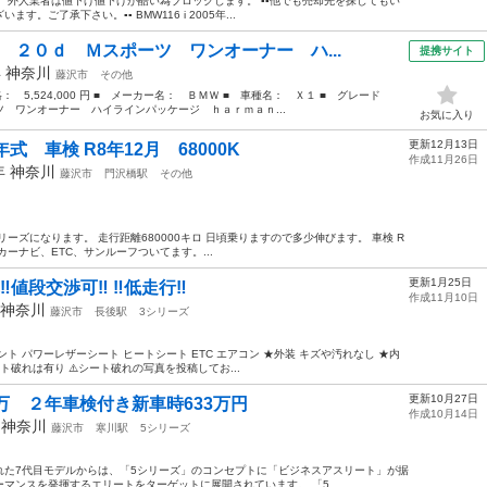
外人業者は値下げ値下げが酷い為ブロックします。 ▪️▪️他でも売却先を探してもい
了承下さい。▪️▪️ BMW116 i 2005年...
 ２０ｄ Ｍスポーツ ワンオーナー ハ...
提携サイト
年
神奈川
藤沢市
その他
格： 5,524,000 円 ■ メーカー名： ＢＭＷ ■ 車種名： Ｘ１ ■ グレード
 ワンオーナー ハイラインパッケージ ｈａｒｍａｎ...
お気に入り
更新12月13日
式 車検 R8年12月 68000K
作成11月26日
8年
神奈川
藤沢市
門沢橋駅
その他
ーズになります。 走行距離680000キロ 日頃乗りますので多少伸びます。 車検 R
コ、カーナビ、ETC、サンルーフついてます。...
更新1月25日
‼️値段交渉可‼️ ‼️低走行‼️
作成11月10日
神奈川
藤沢市
長後駅
3シリーズ
イント パワーレザーシート ヒートシート ETC エアコン ★外装 キズや汚れなし ★内
破れは有り ⚠️シート破れの写真を投稿してお...
更新10月27日
58万 ２年車検付き新車時633万円
作成10月14日
年
神奈川
藤沢市
寒川駅
5シリーズ
われた7代目モデルからは、「5シリーズ」のコンセプトに「ビジネスアスリート」が据
マンスを発揮するエリートをターゲットに展開されています。 「5...