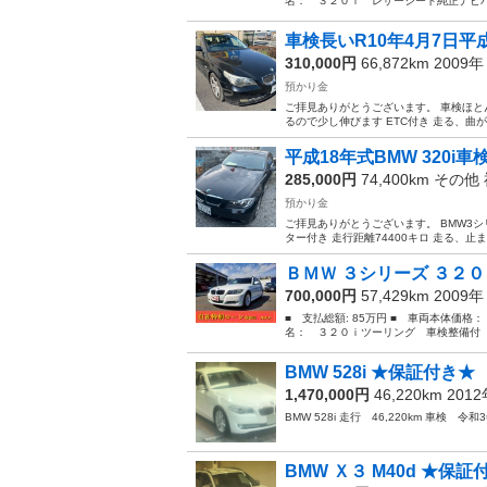
名： ３２０ｉ レザーシート純正ナビバック
車検長いR10年4月7日平成21
310,000円
66,872km 2009
預かり金
ご拝見ありがとうございます。 車検ほとんど2
るので少し伸びます ETC付き 走る、曲が
平成18年式BMW 320i車検
285,000円
74,400km その他
預かり金
ご拝見ありがとうございます。 BMW3シリ
ター付き 走行距離74400キロ 走る、止
ＢＭＷ ３シリーズ ３２０
700,000円
57,429km 2009
■ 支払総額: 85万円 ■ 車両本体価格：
名： ３２０ｉツーリング 車検整備付 
BMW 528i ★保証付き★
1,470,000円
46,220km 201
BMW 528i 走行 46,220km 車検
BMW Ｘ３ M40d ★保証