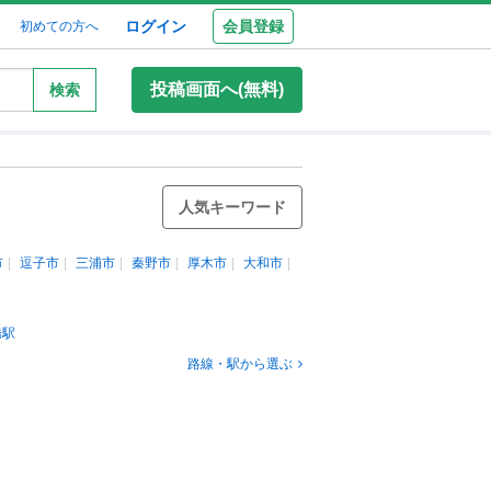
ログイン
会員登録
初めての方へ
投稿画面へ(無料)
検索
人気キーワード
市
逗子市
三浦市
秦野市
厚木市
大和市
橋駅
路線・駅から選ぶ