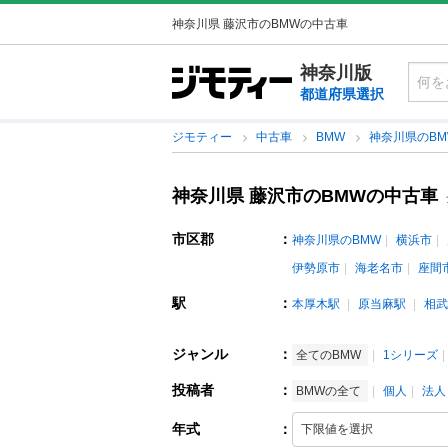
神奈川県 藤沢市のBMWの中古車
神奈川版
都道府県選択
ジモティー
中古車
BMW
神奈川県のB
神奈川県 藤沢市のBMWの中古車
市区郡
：
神奈川県のBMW
横浜市
伊勢原市
海老名市
座間
駅
：
本厚木駅
原当麻駅
相武
ジャンル
：
全てのBMW
1シリーズ
投稿者
：
BMWの全て
個人
法人
年式
：