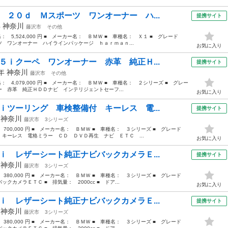
 ２０ｄ Ｍスポーツ ワンオーナー ハ...
提携サイト
年
神奈川
藤沢市
その他
格： 5,524,000 円 ■ メーカー名： ＢＭＷ ■ 車種名： Ｘ１ ■ グレード
 ワンオーナー ハイラインパッケージ ｈａｒｍａｎ...
お気に入り
５ｉクーペ ワンオーナー 赤革 純正Ｈ...
提携サイト
5年
神奈川
藤沢市
その他
格： 4,079,000 円 ■ メーカー名： ＢＭＷ ■ 車種名： ２シリーズ ■ グレー
 赤革 純正ＨＤＤナビ インテリジェントセーフ...
お気に入り
ｉツーリング 車検整備付 キーレス 電...
提携サイト
年
神奈川
藤沢市
3シリーズ
 700,000 円 ■ メーカー名： ＢＭＷ ■ 車種名： ３シリーズ ■ グレード
キーレス 電格ミラー ＣＤ ＤＶＤ再生 ナビ ＥＴＣ ...
お気に入り
ｉ レザーシート純正ナビバックカメラＥ...
提携サイト
年
神奈川
藤沢市
3シリーズ
 380,000 円 ■ メーカー名： ＢＭＷ ■ 車種名： ３シリーズ ■ グレード
カメラＥＴＣ ■ 排気量： 2000cc ■ ドア...
お気に入り
ｉ レザーシート純正ナビバックカメラＥ...
提携サイト
年
神奈川
藤沢市
3シリーズ
 380,000 円 ■ メーカー名： ＢＭＷ ■ 車種名： ３シリーズ ■ グレード