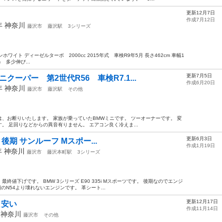
更新12月7日
作成7月12日
5年
神奈川
藤沢市
藤沢駅
3シリーズ
ンホワイト ディーゼルターボ 2000cc 2015年式 車検R9年5月 長さ462cm 車幅1
ｍ 多少伸び...
更新7月5日
ーパー 第2世代R56 車検R7.1...
作成6月20日
0年
神奈川
藤沢市
藤沢駅
その他
、お断りいたします。 家族が乗っていたBMWミニです。 ツーオーナーです。 変
 足回りなどからの異音有りません。 エアコン良く冷えま...
更新6月3日
i 後期 サンルーフ Mスポー...
作成1月19日
年
神奈川
藤沢市
藤沢本町駅
3シリーズ
値下げです。 BMW 3シリーズ E90 335i Mスポーツです。 後期なのでエンジ
中期のN54より壊れないエンジンです。 革シート...
更新12月17日
 安い
作成11月14日
年
神奈川
藤沢市
その他