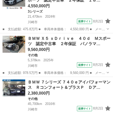
ポーツ 認定中古車 ２年保証 １８…
ト ■ 排気...
4,550,000円
3シリーズ
21,470km
2024年
8月2日
提携サイト
川崎市
■ 支払総額: 475.8万円 ■ 車両本体価格： 4,550,000 円 ■ メーカ
ー名： ＢＭＷ ■ 車種名： ３シリーズ ■ グレード名： ３２０
神奈川
川崎市
3シリーズ
ＢＭＷ Ｘ５ ｘＤｒｉｖｅ ４０ｄ Ｍスポー
ｉツーリング Ｍスポーツ 認定中古車 ２年保証 １８インチＡ
ツ 認定中古車 ２年保証 パノラマ…
Ｗ 全周囲...
9,560,000円
その他
5,378km
2025年
8月2日
提携サイト
川崎市
■ 支払総額: 978.5万円 ■ 車両本体価格： 9,560,000 円 ■ メーカ
ー名： ＢＭＷ ■ 車種名： Ｘ５ ■ グレード名： ｘＤｒｉｖ
神奈川
川崎市
その他
ＢＭＷ ７シリーズ ７４０ｅアイパフォーマン
ｅ ４０ｄ Ｍスポーツ 認定中古車 ２年保証 パノラマサンルー
ス Ｒコンフォート＆プラスＰ Ｄア…
フ レザー...
2,380,000円
その他
45,700km
2016年
8月2日
提携サイト
川崎市