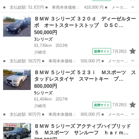
■ 支払総額: 51.8万円 ■ 車両本体価格： 418,000 円 ■ メーカー
名： ＢＭＷ ■ 車種名： ５シリーズ ■ グレード名： ５２３ｉ
神奈川
川崎市
5シリーズ
ＢＭＷ ３シリーズ ３２０ｄ ディーゼルター
ツーリング スマートキー プッシュスタート パワーシート ＨＤ
ボ オートスタートストップ ＤＳＣ…
Ｄナビ パワ...
500,000円
3シリーズ
81,735km
2013年
7月28日
提携サイト
川崎市
■ 支払総額: 56万円 ■ 車両本体価格： 500,000 円 ■ メーカー
名： ＢＭＷ ■ 車種名： ３シリーズ ■ グレード名： ３２０
神奈川
川崎市
3シリーズ
ＢＭＷ ５シリーズ ５２３ｉ Ｍスポーツ ス
ｄ ディーゼルターボ オートスタートストップ ＤＳＣ スマート
タッドレスタイヤ スマートキー プ…
キー 電動シート ...
800,000円
5シリーズ
61,404km
2017年
7月28日
提携サイト
川崎市
■ 支払総額: 90万円 ■ 車両本体価格： 800,000 円 ■ メーカー
名： ＢＭＷ ■ 車種名： ５シリーズ ■ グレード名： ５２３
神奈川
川崎市
5シリーズ
ＢＭＷ ５シリーズ アクティブハイブリッド
ｉ Ｍスポーツ スタッドレスタイヤ スマートキー プッシュスタ
５ Ｍスポーツ サンルーフ ｈａｒｍ…
ート パワーシート...