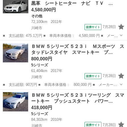
黒革 シートヒーター ナビ ＴＶ …
ター＆パワーシ...
4,580,000円
その他
72,100km
2011年
7月28日
提携サイト
川崎市
■ 支払総額: 475.1万円 ■ 車両本体価格： 4,580,000 円 ■ メーカ
ー名： ＢＭＷ ■ 車種名： Ｍ３ ■ グレード名： Ｍ３クーペ
神奈川
川崎市
その他
ＢＭＷ ５シリーズ ５２３ｉ Ｍスポーツ ス
ＭドライブＰＫＧ 黒革 シートヒーター ナビ ＴＶ クルコン
タッドレスタイヤ スマートキー プ…
コンフォ...
800,000円
5シリーズ
61,404km
2017年
7月28日
提携サイト
川崎市
■ 支払総額: 90万円 ■ 車両本体価格： 800,000 円 ■ メーカー
名： ＢＭＷ ■ 車種名： ５シリーズ ■ グレード名： ５２３
神奈川
川崎市
5シリーズ
ＢＭＷ ５シリーズ ５２３ｉツーリング スマ
ｉ Ｍスポーツ スタッドレスタイヤ スマートキー プッシュスタ
ートキー プッシュスタート パワー…
ート パワーシート...
418,000円
5シリーズ
84,302km
2010年
7月28日
提携サイト
川崎市