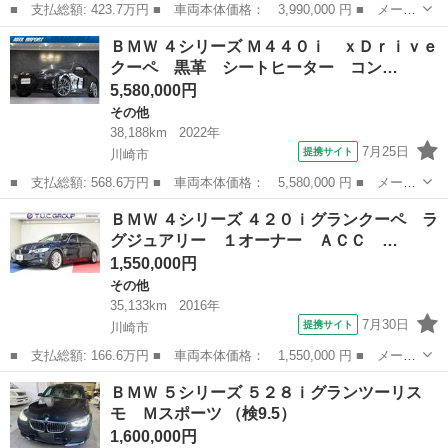
■ 支払総額: 423.7万円 ■ 車両本体価格： 3,990,000 円 ■ メーカ
ー名： ＢＭＷ ■ 車種名： ４シリーズ ■ グレード名： ４２０
神奈川
川崎市
その他
ＢＭＷ ４シリーズ Ｍ４４０ｉ ｘＤｒｉｖｅ
ｉクーペ Ｍスポーツ 認定中古車 １年保証 レッドレザー １８
クーペ 黒革 シートヒーター コン…
インチＡ...
5,580,000円
その他
38,188km
2022年
7月25日
提携サイト
川崎市
■ 支払総額: 568.6万円 ■ 車両本体価格： 5,580,000 円 ■ メーカ
ー名： ＢＭＷ ■ 車種名： ４シリーズ ■ グレード名： Ｍ４４
神奈川
川崎市
その他
ＢＭＷ ４シリーズ ４２０ｉグランクーペ ラ
０ｉ ｘＤｒｉｖｅクーペ 黒革 シートヒーター コンフォートア
グジュアリー １オーナー ＡＣＣ …
クセス ...
1,550,000円
その他
35,133km
2016年
7月30日
提携サイト
川崎市
■ 支払総額: 166.6万円 ■ 車両本体価格： 1,550,000 円 ■ メーカ
ー名： ＢＭＷ ■ 車種名： ４シリーズ ■ グレード名： ４２０
神奈川
川崎市
その他
ＢＭＷ ５シリーズ ５２８ｉグランツーリス
ｉグランクーペ ラグジュアリー １オーナー ＡＣＣ ＬＣＷ ブ
モ Ｍスポーツ （検9.5）
ラウン革...
1,600,000円