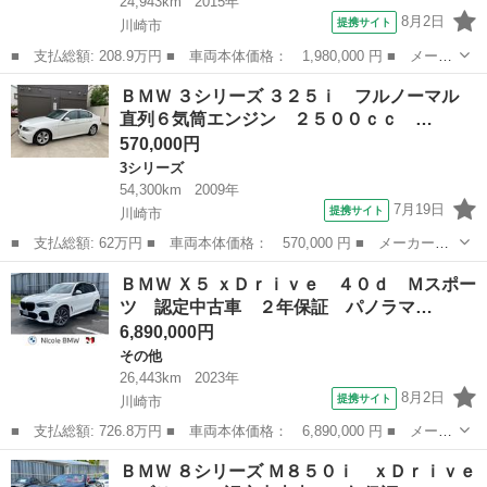
24,943km
2015年
8月2日
提携サイト
川崎市
■ 支払総額: 208.9万円 ■ 車両本体価格： 1,980,000 円 ■ メーカ
ー名： ＢＭＷ ■ 車種名： ４シリーズ ■ グレード名： ４２０
神奈川
川崎市
その他
ＢＭＷ ３シリーズ ３２５ｉ フルノーマル
ｉグランクーペ Ｍスポーツ ＡＣＣ Ｐスタ 黒革 サンルーフ
直列６気筒エンジン ２５００ｃｃ …
純正ＨＤ...
570,000円
3シリーズ
54,300km
2009年
7月19日
提携サイト
川崎市
■ 支払総額: 62万円 ■ 車両本体価格： 570,000 円 ■ メーカー
名： ＢＭＷ ■ 車種名： ３シリーズ ■ グレード名： ３２５
神奈川
川崎市
3シリーズ
ＢＭＷ Ｘ５ ｘＤｒｉｖｅ ４０ｄ Ｍスポー
ｉ フルノーマル 直列６気筒エンジン ２５００ｃｃ 禁煙車 デ
ツ 認定中古車 ２年保証 パノラマ…
ィーラー車 電動シ...
6,890,000円
その他
26,443km
2023年
8月2日
提携サイト
川崎市
■ 支払総額: 726.8万円 ■ 車両本体価格： 6,890,000 円 ■ メーカ
ー名： ＢＭＷ ■ 車種名： Ｘ５ ■ グレード名： ｘＤｒｉｖ
神奈川
川崎市
その他
ＢＭＷ ８シリーズ Ｍ８５０ｉ ｘＤｒｉｖｅ
ｅ ４０ｄ Ｍスポーツ 認定中古車 ２年保証 パノラマサンルー