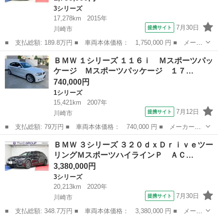
3シリーズ
17,278km
2015年
7月30日
提携サイト
川崎市
■ 支払総額: 189.8万円 ■ 車両本体価格： 1,750,000 円 ■ メーカ
ー名： ＢＭＷ ■ 車種名： ３シリーズ ■ グレード名： ３２０
神奈川
川崎市
3シリーズ
ＢＭＷ １シリーズ １１６ｉ Ｍスポーツパッ
ｄツーリング Ｍスポーツ １オーナー ＡＣＣ ＬＣＷ 専用シー
ケージ Ｍスポーツパッケージ １７…
ト ｉＤ...
740,000円
1シリーズ
15,421km
2007年
7月12日
提携サイト
川崎市
■ 支払総額: 79万円 ■ 車両本体価格： 740,000 円 ■ メーカー
名： ＢＭＷ ■ 車種名： １シリーズ ■ グレード名： １１６
神奈川
川崎市
1シリーズ
ＢＭＷ ３シリーズ ３２０ｄｘＤｒｉｖｅツー
ｉ Ｍスポーツパッケージ Ｍスポーツパッケージ １７インチアル
リングＭスポーツハイラインＰ ＡＣ…
ミ ディーラー車 ...
3,380,000円
3シリーズ
20,213km
2020年
7月30日
提携サイト
川崎市
■ 支払総額: 348.7万円 ■ 車両本体価格： 3,380,000 円 ■ メーカ