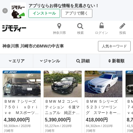
アプリならお得な情報を見逃さない！
インストール
アプリで開く
神奈川県
検索
ログイン
投稿
神奈川県 川崎市のBMWの中古車
人気キーワード
エリア
ジャンル
詳細
新着順
ＢＭＷ ７シリーズ
ＢＭＷ Ｍ２ コンペ
ＢＭＷ ５シリーズ
Ｂ
７５０ｉ ｘＤｒｉ
ティション ６速マ
５２３ｉツーリン
７
ｖｅ Ｍスポーツ
ニュアル 純正ナ
グ スマートキー
ｖ
後期型 Ｄアシスト
ビ バックカメラ
プッシュスタート
ス
4,380,000円
5,390,000円
418,000円
8,
プロ 茶革 ＳＲ
車検１０年１月
パワーシート ＨＤ
コ
59,300km / 2020年
55,227km / 2018年
84,302km / 2010年
41,
ＴＯＰ＆３Ｄビュ
（検10.1）
Ｄナビ パワーステ
Ｇ
川崎市
川崎市
川崎市
川