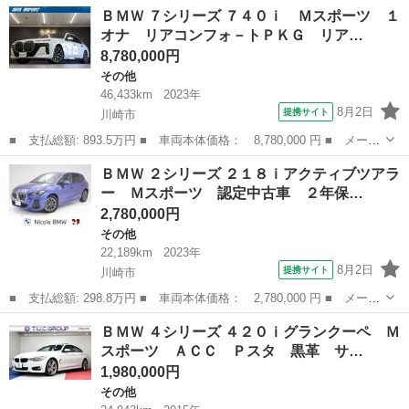
名： ＢＭＷ ■ 車種名： Ｘ１ ■ グレード名： ｓＤｒｉｖｅ
神奈川
川崎市
その他
ＢＭＷ ７シリーズ ７４０ｉ Ｍスポーツ １
１８ｉ Ｍスポーツ■ブラックレザー■Ｍスポサス ■Ｍスポーツ専用
オナ リアコンフォ－トＰＫＧ リア…
１８ｉｎア...
8,780,000円
その他
46,433km
2023年
8月2日
提携サイト
川崎市
■ 支払総額: 893.5万円 ■ 車両本体価格： 8,780,000 円 ■ メーカ
ー名： ＢＭＷ ■ 車種名： ７シリーズ ■ グレード名： ７４０
神奈川
川崎市
その他
ＢＭＷ ２シリーズ ２１８ｉアクティブツアラ
ｉ Ｍスポーツ １オナ リアコンフォ－トＰＫＧ リアエンタ シ
ー Ｍスポーツ 認定中古車 ２年保…
アタ－ス...
2,780,000円
その他
22,189km
2023年
8月2日
提携サイト
川崎市
■ 支払総額: 298.8万円 ■ 車両本体価格： 2,780,000 円 ■ メーカ
ー名： ＢＭＷ ■ 車種名： ２シリーズ ■ グレード名： ２１８
神奈川
川崎市
その他
ＢＭＷ ４シリーズ ４２０ｉグランクーペ Ｍ
ｉアクティブツアラー Ｍスポーツ 認定中古車 ２年保証 １７イ
スポーツ ＡＣＣ Ｐスタ 黒革 サ…
ンチＡＷ...
1,980,000円
その他