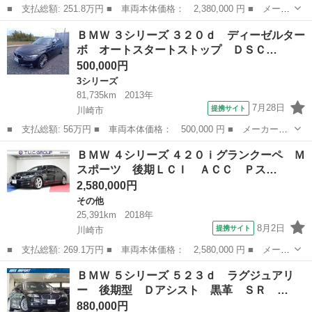
■ 支払総額: 251.8万円 ■ 車両本体価格： 2,380,000 円 ■ メーカ
ー名： ＢＭＷ ■ 車種名： ７シリーズ ■ グレード名： ７４０
神奈川
川崎市
その他
ＢＭＷ ３シリーズ ３２０ｄ ディーゼルター
ｅアイパフォーマンス Ｒコンフォート＆プラスＰ Ｄアシストプラ
ボ オートスタートストップ ＤＳＣ…
ス 黒革...
500,000円
3シリーズ
81,735km
2013年
7月28日
提携サイト
川崎市
■ 支払総額: 56万円 ■ 車両本体価格： 500,000 円 ■ メーカー
名： ＢＭＷ ■ 車種名： ３シリーズ ■ グレード名： ３２０
神奈川
川崎市
3シリーズ
ＢＭＷ ４シリーズ ４２０ｉグランクーペ Ｍ
ｄ ディーゼルターボ オートスタートストップ ＤＳＣ スマート
スポーツ 後期ＬＣＩ ＡＣＣ Ｐス…
キー 電動シート ...
2,580,000円
その他
25,391km
2018年
8月2日
提携サイト
川崎市
■ 支払総額: 269.1万円 ■ 車両本体価格： 2,580,000 円 ■ メーカ
ー名： ＢＭＷ ■ 車種名： ４シリーズ ■ グレード名： ４２０
神奈川
川崎市
その他
ＢＭＷ ５シリーズ ５２３ｄ ラグジュアリ
ｉグランクーペ Ｍスポーツ 後期ＬＣＩ ＡＣＣ Ｐスタ 茶革
ー 後期型 Ｄアシスト 黒革 ＳＲ …
純正ｉＤ...
880,000円