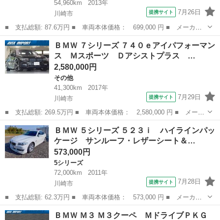
54,960km
2013年
7月26日
提携サイト
川崎市
■ 支払総額: 87.6万円 ■ 車両本体価格： 699,000 円 ■ メーカー
名： ＢＭＷ ■ 車種名： １シリーズ ■ グレード名： １１６
神奈川
川崎市
1シリーズ
ＢＭＷ ７シリーズ ７４０ｅアイパフォーマン
ｉ スポーツ １．６Ｌタ－ボエンジン ８ＡＴ ＦＲ駆動 アルピ
ス Ｍスポーツ Ｄアシストプラス …
ンホワイト Ｍ...
2,580,000円
その他
41,300km
2017年
7月29日
提携サイト
川崎市
■ 支払総額: 269.5万円 ■ 車両本体価格： 2,580,000 円 ■ メーカ
ー名： ＢＭＷ ■ 車種名： ７シリーズ ■ グレード名： ７４０
神奈川
川崎市
その他
ＢＭＷ ５シリーズ ５２３ｉ ハイラインパッ
ｅアイパフォーマンス Ｍスポーツ Ｄアシストプラス 黒革 Ｓ
ケージ サンルーフ・レザーシート＆…
Ｒ ＴＯＰ...
573,000円
5シリーズ
72,000km
2011年
7月28日
提携サイト
川崎市
■ 支払総額: 62.3万円 ■ 車両本体価格： 573,000 円 ■ メーカー
名： ＢＭＷ ■ 車種名： ５シリーズ ■ グレード名： ５２３
神奈川
川崎市
5シリーズ
ＢＭＷ Ｍ３ Ｍ３クーペ ＭドライブＰＫＧ
ｉ ハイラインパッケージ サンルーフ・レザーシート＆シートヒー