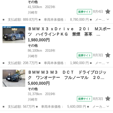
その他
41,500km
2023年
8月4日
提携サイト
川崎市
■ 支払総額: 889.8万円 ■ 車両本体価格： 8,780,000 円 ■ メーカ
ー名： ＢＭＷ ■ 車種名： ７シリーズ ■ グレード名： ７４０
神奈川
川崎市
その他
ＢＭＷ Ｘ３ ｘＤｒｉｖｅ ２０ｉ Ｍスポー
ｄ ｘＤｒｉｖｅ エクセレンス Ｒエンタメ＆ＲコンフォートＰＫ
ツ ハイラインＰＫＧ 禁煙 茶革 …
Ｇ エグ...
1,980,000円
その他
86,100km
2018年
8月3日
提携サイト
川崎市
■ 支払総額: 208.7万円 ■ 車両本体価格： 1,980,000 円 ■ メーカ
ー名： ＢＭＷ ■ 車種名： Ｘ３ ■ グレード名： ｘＤｒｉｖ
神奈川
川崎市
その他
ＢＭＷ Ｍ３ Ｍ３ ＤＣＴ ドライブロジッ
ｅ ２０ｉ Ｍスポーツ ハイラインＰＫＧ 禁煙 茶革 Ｄアシス
ク ワンオーナー フルノーマル ２０…
ト＋ パー...
5,600,000円
その他
31,378km
2019年
8月3日
提携サイト
川崎市
■ 支払総額: 567万円 ■ 車両本体価格： 5,600,000 円 ■ メーカー
名： ＢＭＷ ■ 車種名： Ｍ３ ■ グレード名： Ｍ３ ＤＣＴ