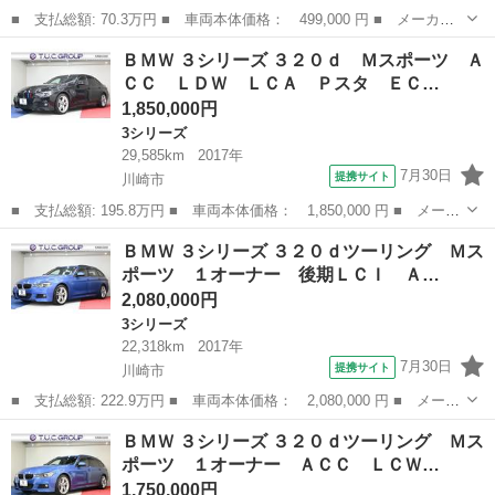
■ 支払総額: 70.3万円 ■ 車両本体価格： 499,000 円 ■ メーカー
名： ＢＭＷ ■ 車種名： Ｘ１ ■ グレード名： ｓＤｒｉｖｅ
神奈川
川崎市
その他
ＢＭＷ ３シリーズ ３２０ｄ Ｍスポーツ Ａ
１８ｉ ｉ－ｄｒｉｖｅ純正ＨＤＤナビ ＤＶＤ再生 録音サ－バ
ＣＣ ＬＤＷ ＬＣＡ Ｐスタ ＥＣ…
－ ミラ－内蔵...
1,850,000円
3シリーズ
29,585km
2017年
7月30日
提携サイト
川崎市
■ 支払総額: 195.8万円 ■ 車両本体価格： 1,850,000 円 ■ メーカ
ー名： ＢＭＷ ■ 車種名： ３シリーズ ■ グレード名： ３２０
神奈川
川崎市
3シリーズ
ＢＭＷ ３シリーズ ３２０ｄツーリング Ｍス
ｄ Ｍスポーツ ＡＣＣ ＬＤＷ ＬＣＡ Ｐスタ ＥＣＯ スポー
ポーツ １オーナー 後期ＬＣＩ Ａ…
ツシート...
2,080,000円
3シリーズ
22,318km
2017年
7月30日
提携サイト
川崎市
■ 支払総額: 222.9万円 ■ 車両本体価格： 2,080,000 円 ■ メーカ
ー名： ＢＭＷ ■ 車種名： ３シリーズ ■ グレード名： ３２０
神奈川
川崎市
3シリーズ
ＢＭＷ ３シリーズ ３２０ｄツーリング Ｍス
ｄツーリング Ｍスポーツ １オーナー 後期ＬＣＩ ＡＣＣ ＬＣ
ポーツ １オーナー ＡＣＣ ＬＣＷ…
Ｗ 専用...
1,750,000円