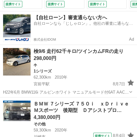
ー ＨＵＤ ｈａｒ
アリング パワーウ
ラ
提携サイト
提携サイト
提携サイト
提
ｍａｎ＆ｋａｒｄｏ
ィンドウ （なし）
禁
ｎ Ｓヒーター Ｆ
３
【自社ローン】審査通らない方へ
ベンチレーション
ー
自社ローンなら「じしゃロン」。他社の審査に通らなか
ＢＭＷレーザーライ
Ｏ
った方も
ト 自動トランク
Ｕ
オートハイビーム
プ
Ad
株式会社IDOM
Ｓクローズドア 禁
マ
煙 （検9.9）
Ｗ
検9/6 走行62千キロ/ツインカムFRの走り
10
298,000円
1シリーズ
62,300km
2010年
宮前平駅
8月7日
H22年6月 BMW116i アルビンホワイト マニュアルモード付6AT AAC
キーレスエントリー(スペア1本) PS/PW/SRSエアバック 純正AW/CD/
神奈川
川崎市
宮前平駅
1シリーズ
ツインカム
ＢＭＷ ７シリーズ ７５０ｉ ｘＤｒｉｖｅ
ナビ/TV/ETC/燃費計 保証書、取説、記録簿多...
Ｍスポーツ 後期型 Ｄアシストプロ…
4,380,000円
その他
59,300km
2020年
8月4日
提携サイト
川崎市