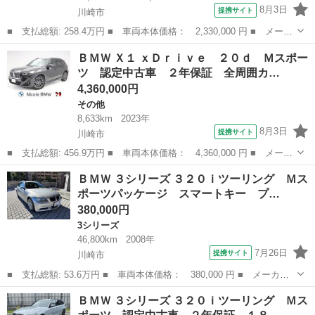
8月3日
提携サイト
川崎市
■ 支払総額: 258.4万円 ■ 車両本体価格： 2,330,000 円 ■ メーカ
ー名： ＢＭＷ ■ 車種名： ２シリーズ ■ グレード名： ２１８
神奈川
川崎市
その他
ＢＭＷ Ｘ１ ｘＤｒｉｖｅ ２０ｄ Ｍスポー
ｄグランクーペ Ｍスポーツ 認定中古車 １年保証 １８インチＡ
ツ 認定中古車 ２年保証 全周囲カ…
Ｗ アク...
4,360,000円
その他
8,633km
2023年
8月3日
提携サイト
川崎市
■ 支払総額: 456.9万円 ■ 車両本体価格： 4,360,000 円 ■ メーカ
ー名： ＢＭＷ ■ 車種名： Ｘ１ ■ グレード名： ｘＤｒｉｖ
神奈川
川崎市
その他
ＢＭＷ ３シリーズ ３２０ｉツーリング Ｍス
ｅ ２０ｄ Ｍスポーツ 認定中古車 ２年保証 全周囲カメラ 前
ポーツパッケージ スマートキー プ…
後センサー...
380,000円
3シリーズ
46,800km
2008年
7月26日
提携サイト
川崎市
■ 支払総額: 53.6万円 ■ 車両本体価格： 380,000 円 ■ メーカー
名： ＢＭＷ ■ 車種名： ３シリーズ ■ グレード名： ３２０ｉ
神奈川
川崎市
3シリーズ
ＢＭＷ ３シリーズ ３２０ｉツーリング Ｍス
ツーリング Ｍスポーツパッケージ スマートキー プッシュスター