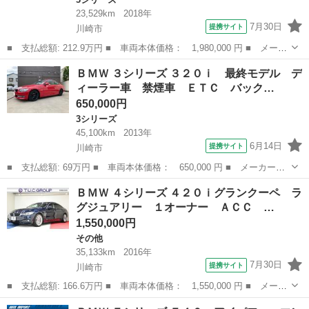
23,529km
2018年
7月30日
提携サイト
川崎市
■ 支払総額: 212.9万円 ■ 車両本体価格： 1,980,000 円 ■ メーカ
ー名： ＢＭＷ ■ 車種名： ３シリーズ ■ グレード名： ３２０
神奈川
川崎市
3シリーズ
ＢＭＷ ３シリーズ ３２０ｉ 最終モデル デ
ｄツーリング ラグジュアリー 後期 ＡＣＣ ＬＤＷ ＬＣＷ Ｐ
ィーラー車 禁煙車 ＥＴＣ バック…
スタ Ｅ...
650,000円
3シリーズ
45,100km
2013年
6月14日
提携サイト
川崎市
■ 支払総額: 69万円 ■ 車両本体価格： 650,000 円 ■ メーカー
名： ＢＭＷ ■ 車種名： ３シリーズ ■ グレード名： ３２０
神奈川
川崎市
3シリーズ
ＢＭＷ ４シリーズ ４２０ｉグランクーペ ラ
ｉ 最終モデル ディーラー車 禁煙車 ＥＴＣ バックカメラ 取
グジュアリー １オーナー ＡＣＣ …
扱説明書 記録簿 ...
1,550,000円
その他
35,133km
2016年
7月30日
提携サイト
川崎市
■ 支払総額: 166.6万円 ■ 車両本体価格： 1,550,000 円 ■ メーカ
ー名： ＢＭＷ ■ 車種名： ４シリーズ ■ グレード名： ４２０
神奈川
川崎市
その他