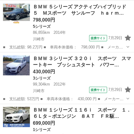
ー名： ＢＭＷ ■ 車種名： ３シリーズ ■ グレード名： ３２０
神奈川
川崎市
3シリーズ
ＢＭＷ ５シリーズ アクティブハイブリッド
ｄｘＤｒｉｖｅツーリングＭスポーツハイラインＰ ＡＣＣ ドライ
５ Ｍスポーツ サンルーフ ｈａｒｍ…
ビングア...
798,000円
5シリーズ
86,855km
2014年
7月29日
提携サイト
川崎市
■ 支払総額: 98.2万円 ■ 車両本体価格： 798,000 円 ■ メーカー
名： ＢＭＷ ■ 車種名： ５シリーズ ■ グレード名： アクティ
神奈川
川崎市
5シリーズ
ＢＭＷ ３シリーズ ３２０ｉ スポーツ スマ
ブハイブリッド５ Ｍスポーツ サンルーフ ｈａｒｍａｎ ｋａｒ
ートキー プッシュスタート パワー…
ｄｏｎオーデ...
430,000円
3シリーズ
99,304km
2012年
7月29日
提携サイト
川崎市
■ 支払総額: 53万円 ■ 車両本体価格： 430,000 円 ■ メーカー
名： ＢＭＷ ■ 車種名： ３シリーズ ■ グレード名： ３２０
神奈川
川崎市
3シリーズ
ＢＭＷ １シリーズ １１６ｉ スポーツ １．
ｉ スポーツ スマートキー プッシュスタート パワーシート Ｈ
６Ｌタ－ボエンジン ８ＡＴ ＦＲ駆…
ＤＤナビ パワース...
699,000円
1シリーズ