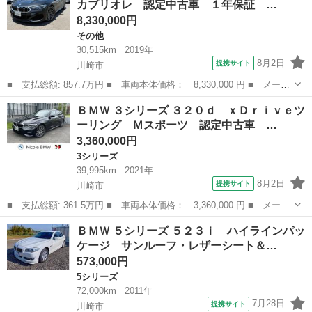
カブリオレ 認定中古車 １年保証 …
フ レザー...
8,330,000円
その他
30,515km
2019年
8月2日
提携サイト
川崎市
■ 支払総額: 857.7万円 ■ 車両本体価格： 8,330,000 円 ■ メーカ
ー名： ＢＭＷ ■ 車種名： ８シリーズ ■ グレード名： Ｍ８５
神奈川
川崎市
その他
ＢＭＷ ３シリーズ ３２０ｄ ｘＤｒｉｖｅツ
０ｉ ｘＤｒｉｖｅカブリオレ 認定中古車 １年保証 フィオナレ
ーリング Ｍスポーツ 認定中古車 …
ッドレザ...
3,360,000円
3シリーズ
39,995km
2021年
8月2日
提携サイト
川崎市
■ 支払総額: 361.5万円 ■ 車両本体価格： 3,360,000 円 ■ メーカ
ー名： ＢＭＷ ■ 車種名： ３シリーズ ■ グレード名： ３２０
神奈川
川崎市
3シリーズ
ＢＭＷ ５シリーズ ５２３ｉ ハイラインパッ
ｄ ｘＤｒｉｖｅツーリング Ｍスポーツ 認定中古車 １年保証
ケージ サンルーフ・レザーシート＆…
１８イン...
573,000円
5シリーズ
72,000km
2011年
7月28日
提携サイト
川崎市