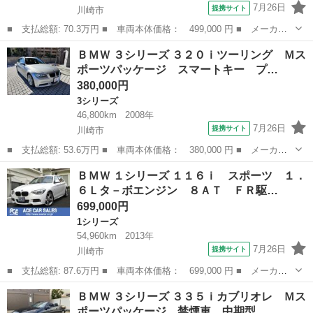
7月26日
提携サイト
川崎市
■ 支払総額: 70.3万円 ■ 車両本体価格： 499,000 円 ■ メーカー
名： ＢＭＷ ■ 車種名： Ｘ１ ■ グレード名： ｓＤｒｉｖｅ
神奈川
川崎市
その他
ＢＭＷ ３シリーズ ３２０ｉツーリング Ｍス
１８ｉ ｉ－ｄｒｉｖｅ純正ＨＤＤナビ ＤＶＤ再生 録音サ－バ
ポーツパッケージ スマートキー プ…
－ ミラ－内蔵...
380,000円
3シリーズ
46,800km
2008年
7月26日
提携サイト
川崎市
■ 支払総額: 53.6万円 ■ 車両本体価格： 380,000 円 ■ メーカー
名： ＢＭＷ ■ 車種名： ３シリーズ ■ グレード名： ３２０ｉ
神奈川
川崎市
3シリーズ
ＢＭＷ １シリーズ １１６ｉ スポーツ １．
ツーリング Ｍスポーツパッケージ スマートキー プッシュスター
６Ｌタ－ボエンジン ８ＡＴ ＦＲ駆…
ト ■ 排気...
699,000円
1シリーズ
54,960km
2013年
7月26日
提携サイト
川崎市
■ 支払総額: 87.6万円 ■ 車両本体価格： 699,000 円 ■ メーカー
名： ＢＭＷ ■ 車種名： １シリーズ ■ グレード名： １１６
神奈川
川崎市
1シリーズ
ＢＭＷ ３シリーズ ３３５ｉカブリオレ Ｍス
ｉ スポーツ １．６Ｌタ－ボエンジン ８ＡＴ ＦＲ駆動 アルピ
ポーツパッケージ 禁煙車 中期型 …
ンホワイト Ｍ...