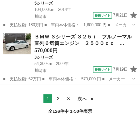
5シリーズ
104,000km
2014年
7月21日
提携サイト
川崎市
■ 支払総額: 180万円 ■ 車両本体価格： 1,600,000 円 ■ メーカー
名： ＢＭＷ ■ 車種名： ５シリーズ ■ グレード名： ５２８ｉ
神奈川
川崎市
5シリーズ
ＢＭＷ ３シリーズ ３２５ｉ フルノーマル
グランツーリスモ Ｍスポーツ ■ 排気量： 2000cc ■ ドア枚
直列６気筒エンジン ２５００ｃｃ …
数：...
570,000円
3シリーズ
54,300km
2009年
7月19日
提携サイト
川崎市
■ 支払総額: 62万円 ■ 車両本体価格： 570,000 円 ■ メーカー
名： ＢＭＷ ■ 車種名： ３シリーズ ■ グレード名： ３２５
神奈川
川崎市
3シリーズ
ｉ フルノーマル 直列６気筒エンジン ２５００ｃｃ 禁煙車 デ
ィーラー車 電動シ...
1
2
3
次へ
全126件中 1-50件表示