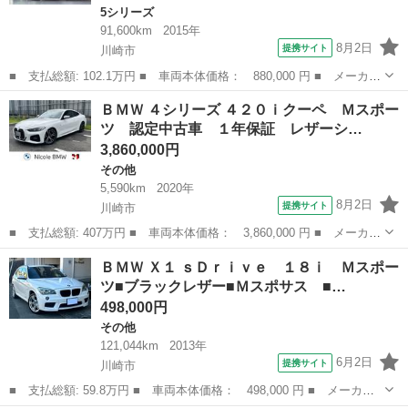
5シリーズ
91,600km
2015年
8月2日
提携サイト
川崎市
■ 支払総額: 102.1万円 ■ 車両本体価格： 880,000 円 ■ メーカー
名： ＢＭＷ ■ 車種名： ５シリーズ ■ グレード名： ５２３
神奈川
川崎市
5シリーズ
ＢＭＷ ４シリーズ ４２０ｉクーペ Ｍスポー
ｄ ラグジュアリー 後期型 Ｄアシスト 黒革 ＳＲ ＨＤＤナビ
ツ 認定中古車 １年保証 レザーシ…
Ｂカメラ タ...
3,860,000円
その他
5,590km
2020年
8月2日
提携サイト
川崎市
■ 支払総額: 407万円 ■ 車両本体価格： 3,860,000 円 ■ メーカー
名： ＢＭＷ ■ 車種名： ４シリーズ ■ グレード名： ４２０ｉ
神奈川
川崎市
その他
ＢＭＷ Ｘ１ ｓＤｒｉｖｅ １８ｉ Ｍスポー
クーペ Ｍスポーツ 認定中古車 １年保証 レザーシート １８イ
ツ■ブラックレザー■Ｍスポサス ■…
ンチＡＷ ...
498,000円
その他
121,044km
2013年
6月2日
提携サイト
川崎市
■ 支払総額: 59.8万円 ■ 車両本体価格： 498,000 円 ■ メーカー