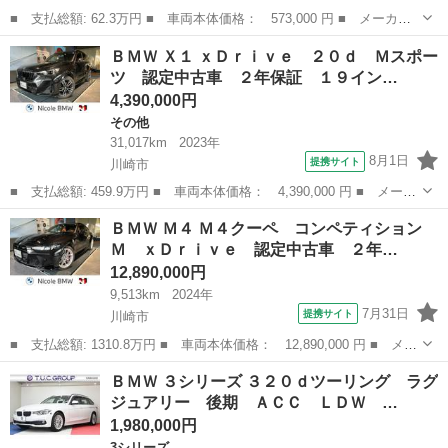
■ 支払総額: 62.3万円 ■ 車両本体価格： 573,000 円 ■ メーカー
名： ＢＭＷ ■ 車種名： ５シリーズ ■ グレード名： ５２３
神奈川
川崎市
5シリーズ
ＢＭＷ Ｘ１ ｘＤｒｉｖｅ ２０ｄ Ｍスポー
ｉ ハイラインパッケージ サンルーフ・レザーシート＆シートヒー
ツ 認定中古車 ２年保証 １９イン…
ター＆パワーシ...
4,390,000円
その他
31,017km
2023年
8月1日
提携サイト
川崎市
■ 支払総額: 459.9万円 ■ 車両本体価格： 4,390,000 円 ■ メーカ
ー名： ＢＭＷ ■ 車種名： Ｘ１ ■ グレード名： ｘＤｒｉｖ
神奈川
川崎市
その他
ＢＭＷ Ｍ４ Ｍ４クーペ コンペティション
ｅ ２０ｄ Ｍスポーツ 認定中古車 ２年保証 １９インチＡＷ
Ｍ ｘＤｒｉｖｅ 認定中古車 ２年…
アクティブ...
12,890,000円
9,513km
2024年
7月31日
提携サイト
川崎市
■ 支払総額: 1310.8万円 ■ 車両本体価格： 12,890,000 円 ■ メー
カー名： ＢＭＷ ■ 車種名： Ｍ４ ■ グレード名： Ｍ４クー
神奈川
川崎市
BMW
ＢＭＷ ３シリーズ ３２０ｄツーリング ラグ
ペ コンペティション Ｍ ｘＤｒｉｖｅ 認定中古車 ２年保証
ジュアリー 後期 ＡＣＣ ＬＤＷ …
オレンジ...
1,980,000円
3シリーズ