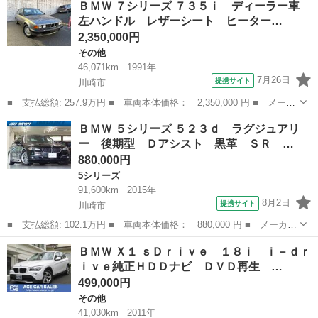
ＢＭＷ ７シリーズ ７３５ｉ ディーラー車
ｉ アルピナゴールドデコライン、アルピナ１８インチアルミホイー
左ハンドル レザーシート ヒーター…
ル、アル...
2,350,000円
その他
46,071km
1991年
7月26日
提携サイト
川崎市
■ 支払総額: 257.9万円 ■ 車両本体価格： 2,350,000 円 ■ メーカ
ー名： ＢＭＷ ■ 車種名： ７シリーズ ■ グレード名： ７３５
神奈川
川崎市
その他
ＢＭＷ ５シリーズ ５２３ｄ ラグジュアリ
ｉ ディーラー車 左ハンドル レザーシート ヒーター付パワーシ
ー 後期型 Ｄアシスト 黒革 ＳＲ …
ート サ...
880,000円
5シリーズ
91,600km
2015年
8月2日
提携サイト
川崎市
■ 支払総額: 102.1万円 ■ 車両本体価格： 880,000 円 ■ メーカー
名： ＢＭＷ ■ 車種名： ５シリーズ ■ グレード名： ５２３
神奈川
川崎市
5シリーズ
ＢＭＷ Ｘ１ ｓＤｒｉｖｅ １８ｉ ｉ－ｄｒ
ｄ ラグジュアリー 後期型 Ｄアシスト 黒革 ＳＲ ＨＤＤナビ
ｉｖｅ純正ＨＤＤナビ ＤＶＤ再生 …
Ｂカメラ タ...
499,000円
その他
41,030km
2011年