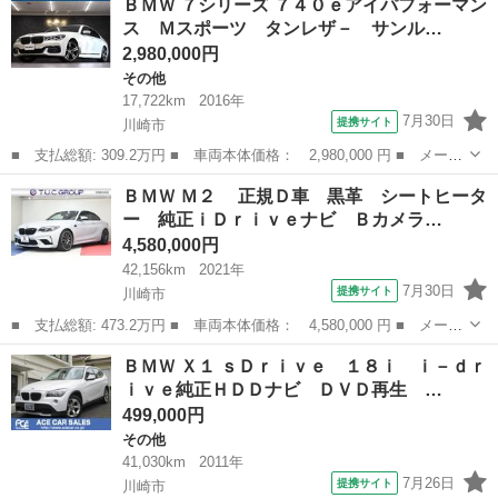
ＢＭＷ ７シリーズ ７４０ｅアイパフォーマン
ｉグランクーペ ラグジュアリー １オーナー ＡＣＣ ＬＣＷ ブ
ス Ｍスポーツ タンレザ－ サンル…
ラウン革...
2,980,000円
その他
17,722km
2016年
7月30日
提携サイト
川崎市
■ 支払総額: 309.2万円 ■ 車両本体価格： 2,980,000 円 ■ メーカ
ー名： ＢＭＷ ■ 車種名： ７シリーズ ■ グレード名： ７４０
神奈川
川崎市
その他
ＢＭＷ Ｍ２ 正規Ｄ車 黒革 シートヒータ
ｅアイパフォーマンス Ｍスポーツ タンレザ－ サンルーフ シー
ー 純正ｉＤｒｉｖｅナビ Ｂカメラ…
トヒータ...
4,580,000円
42,156km
2021年
7月30日
提携サイト
川崎市
■ 支払総額: 473.2万円 ■ 車両本体価格： 4,580,000 円 ■ メーカ
ー名： ＢＭＷ ■ 車種名： Ｍ２ ■ グレード名： 正規Ｄ車
神奈川
川崎市
BMW
ＢＭＷ Ｘ１ ｓＤｒｉｖｅ １８ｉ ｉ－ｄｒ
黒革 シートヒーター 純正ｉＤｒｉｖｅナビ Ｂカメラ 純正１９
ｉｖｅ純正ＨＤＤナビ ＤＶＤ再生 …
ＡＷ Ｂ...
499,000円
その他
41,030km
2011年
7月26日
提携サイト
川崎市