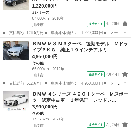
1,220,000円
3シリーズ
87,000km
2010年
4月26日
提携サイト
川崎市
■ 支払総額: 128.5万円 ■ 車両本体価格： 1,220,000 円 ■ メーカ
ー名： ＢＭＷ ■ 車種名： ３シリーズ ■ グレード名： ３３５
神奈川
川崎市
3シリーズ
ＢＭＷ Ｍ３ Ｍ３クーペ 後期モデル Ｍドラ
ｉカブリオレ Ｍスポーツパッケージ 禁煙車 中期型 Ｍスポーツ
イブＰＫＧ 純正１９インチアルミ …
パッケー...
4,950,000円
その他
65,000km
2012年
7月26日
提携サイト
川崎市
■ 支払総額: 512.6万円 ■ 車両本体価格： 4,950,000 円 ■ メーカ
ー名： ＢＭＷ ■ 車種名： Ｍ３ ■ グレード名： Ｍ３クーペ
神奈川
川崎市
その他
ＢＭＷ ４シリーズ ４２０ｉクーペ Ｍスポー
後期モデル ＭドライブＰＫＧ 純正１９インチアルミ 社外地デジ
ツ 認定中古車 １年保証 レッドレ…
チューナ...
3,990,000円
その他
17,373km
2021年
7月25日
提携サイト
川崎市