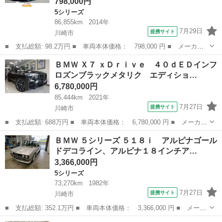
798,000円
5シリーズ
86,855km
2014年
7月29日
提携サイト
川崎市
■ 支払総額: 98.2万円 ■ 車両本体価格： 798,000 円 ■ メーカー
名： ＢＭＷ ■ 車種名： ５シリーズ ■ グレード名： アクティ
神奈川
川崎市
5シリーズ
ＢＭＷ Ｘ７ ｘＤｒｉｖｅ ４０ｄＥＤインフ
ブハイブリッド５ Ｍスポーツ サンルーフ ｈａｒｍａｎ ｋａｒ
ロズンブラックメタリク エディショ…
ｄｏｎオーデ...
6,780,000円
85,444km
2021年
7月27日
提携サイト
川崎市
■ 支払総額: 688万円 ■ 車両本体価格： 6,780,000 円 ■ メーカー
名： ＢＭＷ ■ 車種名： Ｘ７ ■ グレード名： ｘＤｒｉｖｅ
神奈川
川崎市
BMW
ＢＭＷ ５シリーズ ５１８ｉ アルピナゴール
４０ｄＥＤインフロズンブラックメタリク エディションインフロー
ドデコライン、アルピナ１８インチア…
ズンブラッ...
3,366,000円
5シリーズ
73,270km
1982年
7月27日
提携サイト
川崎市
■ 支払総額: 352.1万円 ■ 車両本体価格： 3,366,000 円 ■ メーカ
ー名： ＢＭＷ ■ 車種名： ５シリーズ ■ グレード名： ５１８
神奈川
川崎市
5シリーズ