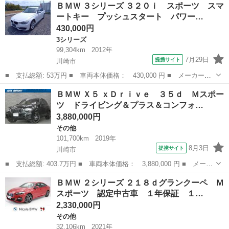
神奈川
川崎市
その他
ＢＭＷ ３シリーズ ３２０ｉ スポーツ スマ
ドライブロジック ワンオーナー フルノーマル ２０１９年式 最
ートキー プッシュスタート パワー…
終型 禁煙...
430,000円
3シリーズ
99,304km
2012年
7月29日
提携サイト
川崎市
■ 支払総額: 53万円 ■ 車両本体価格： 430,000 円 ■ メーカー
名： ＢＭＷ ■ 車種名： ３シリーズ ■ グレード名： ３２０
神奈川
川崎市
3シリーズ
ＢＭＷ Ｘ５ ｘＤｒｉｖｅ ３５ｄ Ｍスポー
ｉ スポーツ スマートキー プッシュスタート パワーシート Ｈ
ツ ドライビング＆プラス＆コンフォ…
ＤＤナビ パワース...
3,880,000円
その他
101,700km
2019年
8月3日
提携サイト
川崎市
■ 支払総額: 403.7万円 ■ 車両本体価格： 3,880,000 円 ■ メーカ
ー名： ＢＭＷ ■ 車種名： Ｘ５ ■ グレード名： ｘＤｒｉｖ
神奈川
川崎市
その他
ＢＭＷ ２シリーズ ２１８ｄグランクーペ Ｍ
ｅ ３５ｄ Ｍスポーツ ドライビング＆プラス＆コンフォートＰＫ
スポーツ 認定中古車 １年保証 １…
Ｇ 茶革 ...
2,330,000円
その他
32,106km
2021年