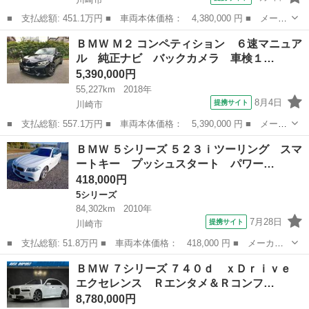
■ 支払総額: 451.1万円 ■ 車両本体価格： 4,380,000 円 ■ メーカ
ー名： ＢＭＷ ■ 車種名： ７シリーズ ■ グレード名： ７５０
神奈川
川崎市
その他
ＢＭＷ Ｍ２ コンペティション ６速マニュア
ｉ ｘＤｒｉｖｅ Ｍスポーツ 後期型 Ｄアシストプロ 茶革 Ｓ
ル 純正ナビ バックカメラ 車検１…
Ｒ ＴＯ...
5,390,000円
55,227km
2018年
8月4日
提携サイト
川崎市
■ 支払総額: 557.1万円 ■ 車両本体価格： 5,390,000 円 ■ メーカ
ー名： ＢＭＷ ■ 車種名： Ｍ２ ■ グレード名： コンペティシ
神奈川
川崎市
BMW
ＢＭＷ ５シリーズ ５２３ｉツーリング スマ
ョン ６速マニュアル 純正ナビ バックカメラ 車検１０年１月
ートキー プッシュスタート パワー…
■ 排気...
418,000円
5シリーズ
84,302km
2010年
7月28日
提携サイト
川崎市
■ 支払総額: 51.8万円 ■ 車両本体価格： 418,000 円 ■ メーカー
名： ＢＭＷ ■ 車種名： ５シリーズ ■ グレード名： ５２３ｉ
神奈川
川崎市
5シリーズ
ＢＭＷ ７シリーズ ７４０ｄ ｘＤｒｉｖｅ
ツーリング スマートキー プッシュスタート パワーシート ＨＤ
エクセレンス Ｒエンタメ＆Ｒコンフ…
Ｄナビ パワ...
8,780,000円