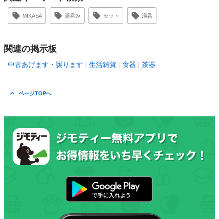
MIKASA
湯呑み
セット
湯呑
関連の掲示板
中古あげます・譲ります
生活雑貨
食器
茶器
ページTOPへ