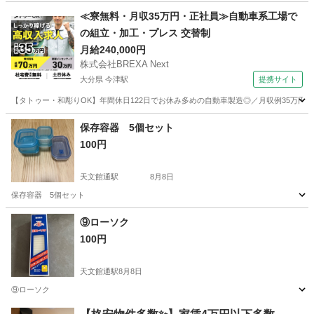
鹿児島
鹿児島市
天文館通駅
家庭用品
洗面器
≪寮無料・月収35万円・正社員≫自動車系工場で
の組立・加工・プレス 交替制
月給240,000円
株式会社BREXA Next
大分県 今津駅
提携サイト
【タトゥー・和彫りOK】年間休日122日でお休み多めの自動車製造◎／月収例35万円
大分
中津市
今津駅
その他
保存容器 5個セット
100円
天文館通駅
8月8日
保存容器 5個セット
鹿児島
鹿児島市
天文館通駅
家庭用品
容器
⑨ローソク
100円
天文館通駅
8月8日
⑨ローソク
鹿児島
鹿児島市
天文館通駅
その他