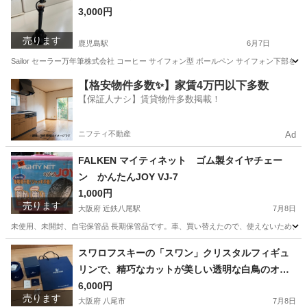
3,000円
売ります
鹿児島駅
6月7日
Sailor セーラー万年筆株式会社 コーヒー サイフォン型 ボールペン サイフォン下
鹿児島
鹿児島市
鹿児島駅
その他
【格安物件多数✨】家賃4万円以下多数
【保証人ナシ】賃貸物件多数掲載！
ニフティ不動産
Ad
FALKEN マイティネット ゴム製タイヤチェー
ン かんたんJOY VJ-7
1,000円
売ります
大阪府 近鉄八尾駅
7月8日
未使用、未開封、自宅保管品 長期保管品です。車、買い替えたので、使えないため、お
大阪
八尾市
近鉄八尾駅
タイヤ、ホイール
マイティネット
スワロフスキーの「スワン」クリスタルフィギュ
リンで、精巧なカットが美しい透明な白鳥のオブ
ジェ
6,000円
売ります
大阪府 八尾市
7月8日