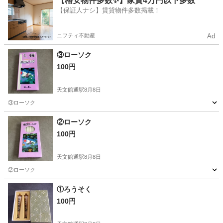
【格安物件多数✨】家賃4万円以下多数
【保証人ナシ】賃貸物件多数掲載！
ニフティ不動産
Ad
③ローソク
100円
天文館通駅
8月8日
③ローソク
鹿児島
鹿児島市
天文館通駅
その他
②ローソク
100円
天文館通駅
8月8日
②ローソク
鹿児島
鹿児島市
天文館通駅
その他
①ろうそく
100円