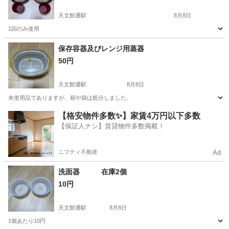
天文館通駅
8月8日
1回のみ使用
鹿児島
鹿児島市
天文館通駅
食器
セット
保存容器及びレンジ用蒸器
50円
天文館通駅
8月8日
未使用品でありますが、箱や袋は処分しました。
鹿児島
鹿児島市
天文館通駅
食器
容器
【格安物件多数✨】家賃4万円以下多数
【保証人ナシ】賃貸物件多数掲載！
ニフティ不動産
Ad
洗面器 在庫2個
10円
天文館通駅
8月8日
1個あたり10円