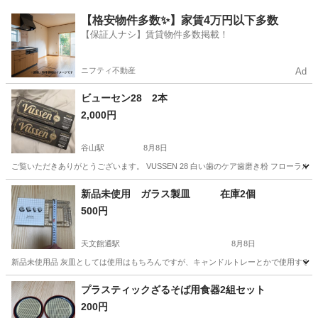
鹿児島
鹿児島市
生活雑貨
色鉛筆
【格安物件多数✨】家賃4万円以下多数
【保証人ナシ】賃貸物件多数掲載！
ニフティ不動産
Ad
ビューセン28 2本
2,000円
谷山駅
8月8日
ご覧いただきありがとうございます。 VUSSEN 28 白い歯のケア歯磨き粉 フローラルミン
鹿児島
鹿児島市
谷山駅
その他
よろしくお願いします
新品未使用 ガラス製皿 在庫2個
500円
天文館通駅
8月8日
新品未使用品 灰皿としては使用はもちろんですが、キャンドルトレーとかで使用するとガ
鹿児島
鹿児島市
天文館通駅
その他
灰皿
プラスティックざるそば用食器2組セット
200円