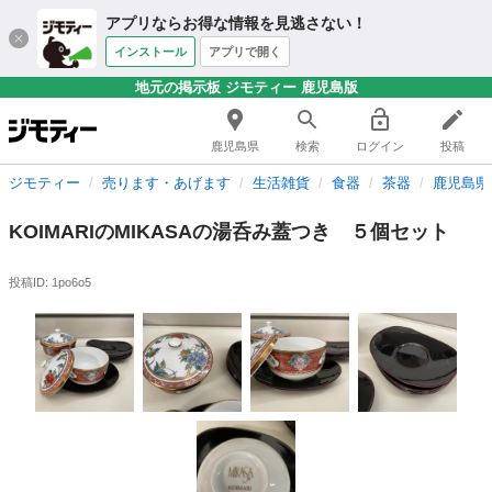
アプリならお得な情報を見逃さない！
インストール
アプリで開く
地元の掲示板 ジモティー 鹿児島版
鹿児島県
検索
ログイン
投稿
ジモティー
売ります・あげます
生活雑貨
食器
茶器
鹿児島県
KOIMARIのMIKASAの湯呑み蓋つき ５個セット
投稿ID: 1po6o5