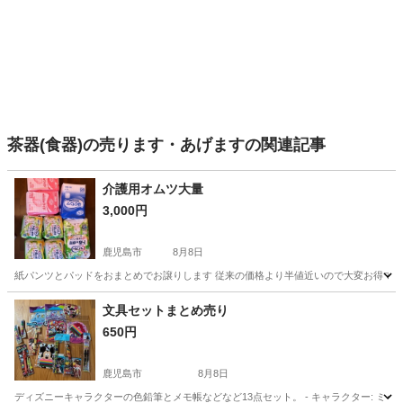
茶器(食器)の売ります・あげますの関連記事
介護用オムツ大量
3,000円
鹿児島市
8月8日
紙パンツとパッドをおまとめでお譲りします 従来の価格より半値近いので大変お得です
鹿児島
鹿児島市
その他
オムツ
文具セットまとめ売り
650円
鹿児島市
8月8日
ディズニーキャラクターの色鉛筆とメモ帳などなど13点セット。 - キャラクター: ミッキー, 