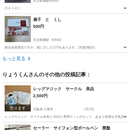
天文館通駅
8月8日
①ろうそく
鹿児島
鹿児島市
天文館通駅
その他
ろうそく
扇子 と くし
500円
天文館通駅
8月8日
新品未使用品ですが、箱に少しだけ汚れあります。(写真5枚目)
鹿児島
鹿児島市
天文館通駅
その他
くし
もっと見る
りょうくん
さんのその他の投稿記事：
レッグマジック サークル 美品
2,500円
売ります
大阪府 八尾市
7月7日
レッグマジック サークル本体と DVDと専用マットのセット あまり使用せず美品です 
大阪
八尾市
その他
レッグマジック
セーラー サイフォン型ボールペン 廃盤