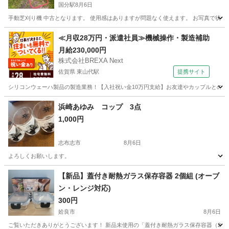
国分駅
8月6日
手動芝刈り機 中古となります。 使用感はありますが問題なく使えます。 お写真で状
鹿児島
霧島市
国分駅
家庭用品
≪月収28万円・派遣社員≫機械操作・製造補助
月給230,000円
株式会社BREXA Next
佐賀県 東山代駅
提携サイト
シリコンウェーハ製品の製造業務！【入社祝い金10万円支給】お友達やカップルとの応募
佐賀
伊万里市
東山代駅
その他
浜崎あゆみ コップ 3点
1,000円
志布志市
8月6日
よろしくお願いします。
鹿児島
志布志市
食器
よろしくお願いします
【新品】蓋付き耐熱ガラス保存容器 2個組 (オーブ
ン・レンジ対応)
300円
姶良市
8月6日
ご覧いただきありがとうございます！ 新品未使用の「蓋付き耐熱ガラス保存容器（2個組