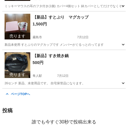
ミッキーマウスの耳のフタ付き(1個) カバー4個セット 鉢カバーとしてだけでなくその
鹿児島
霧島市
隼人駅
家庭用品
ミッキーマウス
【新品】すとぷり マグカップ
1,500円
売ります
霧島市
7月12日
新品未使用 すとぷりのマグカップです メンバーがぐるっとのってます
鹿児島
霧島市
食器
マグカップ
【新品】すき焼き鍋
500円
売ります
隼人駅
7月12日
26センチ 新品、未使用品です。 自宅保管品になります。
鹿児島
霧島市
隼人駅
調理器具
新品
ページTOPへ
投稿
誰でも今すぐ30秒で投稿出来る