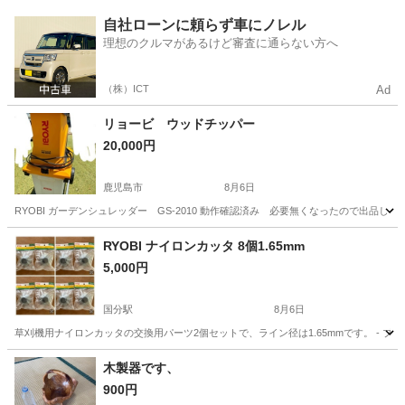
鹿児島
姶良市
調理器具
自社ローンに頼らず車にノレル
理想のクルマがあるけど審査に通らない方へ
（株）ICT
Ad
リョービ ウッドチッパー
20,000円
鹿児島市
8月6日
RYOBI ガーデンシュレッダー GS-2010 動作確認済み 必要無くなったので出
鹿児島
鹿児島市
その他
RYOBI ナイロンカッタ 8個1.65mm
5,000円
国分駅
8月6日
草刈機用ナイロンカッタの交換用パーツ2個セットで、ライン径は1.65mmです。 - ブランド: RYOBI 
鹿児島
霧島市
国分駅
家庭用品
木製器です、
900円