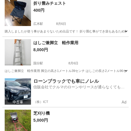
鹿児島
鹿児島市
谷山駅
掃除用具
折り畳みチェスト
400円
広木駅
8月6日
購入しましたが使う事があまりないため出品です！ 折り畳む事ができ袋もあるため持ち運び
鹿児島
鹿児島市
広木駅
その他
はしご兼脚立 軽作業用
8,000円
国分駅
8月6日
はしご兼脚立 軽作業用 脚立の高さ1メートル39センチ はしごの長さ2メートル96センチ
鹿児島
霧島市
国分駅
家庭用品
はしご
ローンブラックでも車にノレル
信販会社でクルマのローンやリースが通らなくてもク
ルマをご利用いただけるサービスがあります！
（株）ICT
Ad
芝刈り機
5,000円