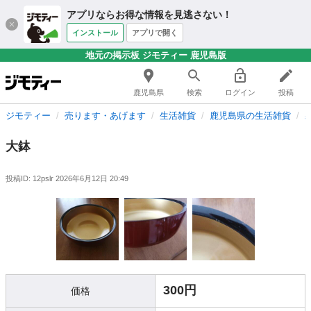
アプリならお得な情報を見逃さない！
インストール
アプリで開く
地元の掲示板 ジモティー 鹿児島版
鹿児島県
検索
ログイン
投稿
ジモティー
売ります・あげます
生活雑貨
鹿児島県の生活雑貨
大鉢
投稿ID: 12pslr
2026年6月12日 20:49
300円
価格