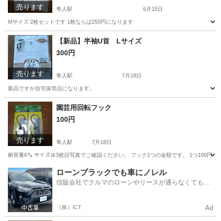
売ります
隼人駅
6月15日
Mサイズ 2枚セットです 1枚ならば250円になります
鹿児島
霧島市
隼人駅
ポロシャツ
セット
【新品】半袖U首 Lサイズ
300円
売ります
隼人駅
7月18日
新品ですが自宅保管品になります。
鹿児島
霧島市
隼人駅
Tシャツ
新品
園芸用回転フック
100円
売ります
隼人駅
7月18日
耐荷重6㌔ サイズは3枚目写真でご確認ください。 フック1つの金額です。 1つ100円、2
鹿児島
霧島市
隼人駅
家庭用品
ローンブラックでも車にノレル
信販会社でクルマのローンやリースが通らなくてもク
ルマをご利用いただけるサービスがあります！
（株）ICT
Ad