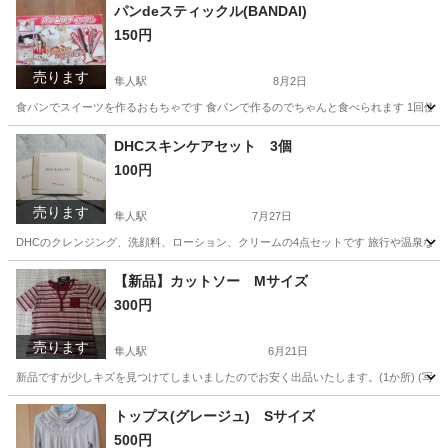
パンdeスティックル(BANDAI)
150円
売ります
隼人駅
8月2日
食パンでスイーツを作るおもちゃです 食パンで作るのでちゃんと食べられます 1回使
鹿児島
霧島市
隼人駅
その他
スティックル
DHCスキンケアセット 3個
100円
売ります
隼人駅
7月27日
DHCのクレンジング、洗顔料、ローション、クリームの4点セットです 旅行や温泉など
鹿児島
霧島市
隼人駅
スキンケア
DHC
【新品】カットソー Мサイズ
300円
売ります
隼人駅
6月21日
新品ですが少しキズを見つけてしまいましたのでお安く出品いたします。(1か所) (写真3
鹿児島
霧島市
隼人駅
カットソー
新品
トップス(グレージュ) Sサイズ
500円