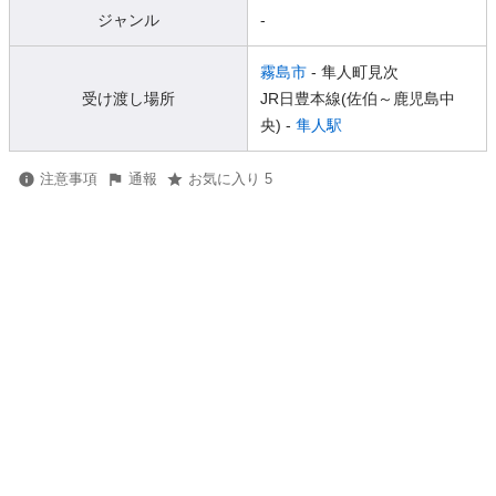
ジャンル
-
霧島市
- 隼人町見次
受け渡し場所
JR日豊本線(佐伯～鹿児島中
央) -
隼人駅
注意事項
通報
お気に入り 5