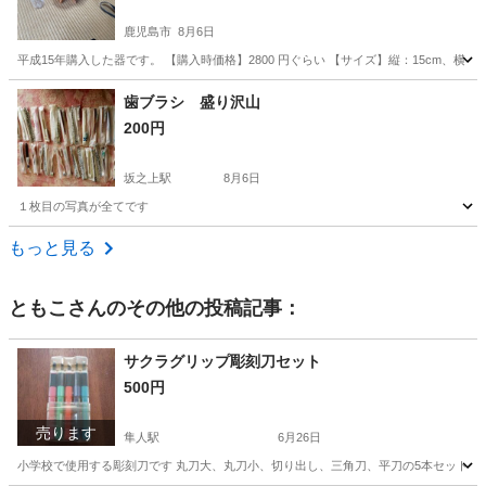
鹿児島市
8月6日
平成15年購入した器です。 【購入時価格】2800 円ぐらい 【サイズ】縦：15cm、
鹿児島
鹿児島市
食器
木製
歯ブラシ 盛り沢山
200円
坂之上駅
8月6日
１枚目の写真が全てです
鹿児島
鹿児島市
坂之上駅
その他
歯ブラシ
もっと見る
ともこ
さんのその他の投稿記事：
サクラグリップ彫刻刀セット
500円
売ります
隼人駅
6月26日
小学校で使用する彫刻刀です 丸刀大、丸刀小、切り出し、三角刀、平刀の5本セットです