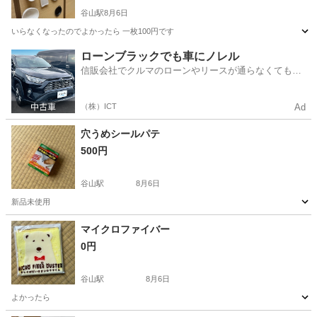
谷山駅
8月6日
いらなくなったのでよかったら 一枚100円です
鹿児島
鹿児島市
谷山駅
食器
ローンブラックでも車にノレル
信販会社でクルマのローンやリースが通らなくてもク
ルマをご利用いただけるサービスがあります！
（株）ICT
Ad
穴うめシールパテ
500円
谷山駅
8月6日
新品未使用
鹿児島
鹿児島市
谷山駅
家庭用品
新品
マイクロファイバー
0円
谷山駅
8月6日
よかったら