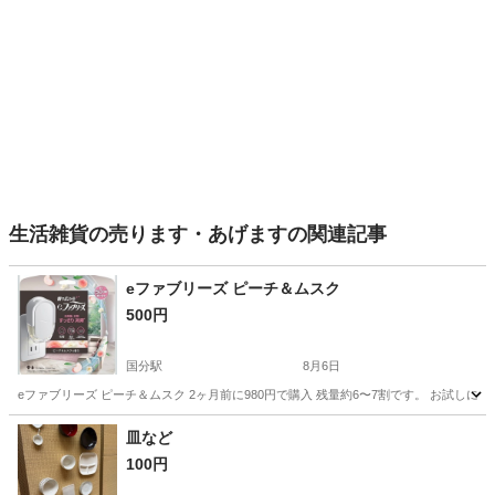
生活雑貨の売ります・あげますの関連記事
eファブリーズ ピーチ＆ムスク
500円
国分駅
8月6日
eファブリーズ ピーチ＆ムスク 2ヶ月前に980円で購入 残量約6〜7割です。 お試しに
鹿児島
霧島市
国分駅
芳香剤、消臭剤
譲り
皿など
100円