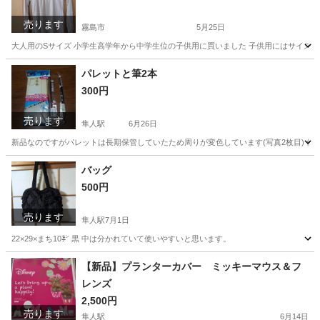
売ります
霧島市
5月25日
大人用のSサイズ 小学生高学年から中学生位の子供用に買いました 子供用にはサイズ
鹿児島
霧島市
服/ファッション
グレージュ
パレットと筆2本
300円
売ります
隼人駅
6月26日
新品なのですがパレットは長期保管していたため周りが変色しています(写真2枚目) 使用
鹿児島
霧島市
隼人駅
キッズ用品
新品
バッグ
500円
売ります
隼人駅
7月1日
22×29×まち10㌢ 黒 中は分かれていて使いやすいと思います。
鹿児島
霧島市
隼人駅
バッグ
【新品】プランターカバー ミッキーマウス＆フ
レンズ
2,500円
売ります
隼人駅
6月14日