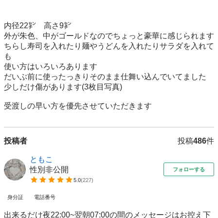
内径22㌢　高さ9㌢

外が朱色、中がゴールドなのでちょっと豪華に感じられます

ちらし寿司を入れたり麺やうどんを入れたりサラダを入れて
も

使い方はいろいろあります

だいぶ前に使ったっきりそのまま仕舞い込んでいてました

少しだけ傷があります(3枚目写真)

投稿者
投稿
486
件
ともこ
性別非公開
フォローする
5.0
(
227
)
身分証
電話番号
出来るだけ夜22:00~翌朝07:00の間のメッセージはお控え下