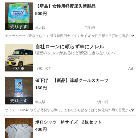
鹿児島
霧島市
隼人駅
キッズ用品
彫刻刀
【新品】女性用軽度尿失禁製品
500円
売ります
隼人駅
7月1日
チャームナップ吸水さらフィ 昼長時間用ナプキンサイズ 女性用尿ケア(70cc)商品 大
鹿児島
霧島市
隼人駅
その他
ナプキン
自社ローンに頼らず車にノレル
理想のクルマがあるけど審査に通らない方へ
（株）ICT
Ad
値下げ 【新品】涼感クールスカーフ
160円
売ります
隼人駅
7月21日
サイズ：90×5㌢ 水分が蒸発する際に、まわりから熱をうばう気化熱作用で首元から熱
鹿児島
霧島市
隼人駅
その他
新品
ポロシャツ Мサイズ 2枚セット
400円